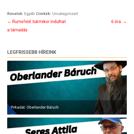
Rovatok:
Egyéb
Cimkék:
Uncategorized
Bejegyzés
←
Rumsfeld: bármikor indulhat
6 óra.
→
navigáció
a támadás
LEGFRISSEBB HÍREINK
Pirkadat: Oberlander Báruch