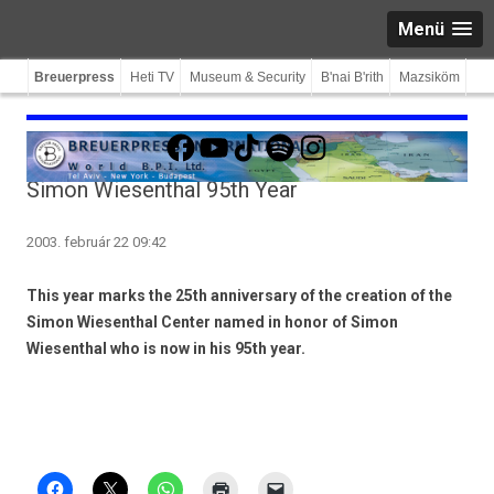
Menü
Breuerpress
Heti TV
Museum & Security
B'nai B'rith
Mazsiköm
Facebook
YouTube
TikTok
Spotify
Instagram
Simon Wiesenthal 95th Year
2003. február 22 09:42
This year marks the 25th anniversary of the creation of the
Simon Wiesenthal Center named in honor of Simon
Wiesenthal who is now in his 95th year.