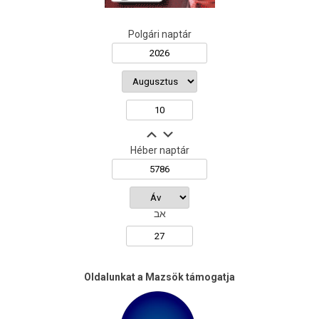
Polgári naptár
Héber naptár
אב
Oldalunkat a Mazsök támogatja