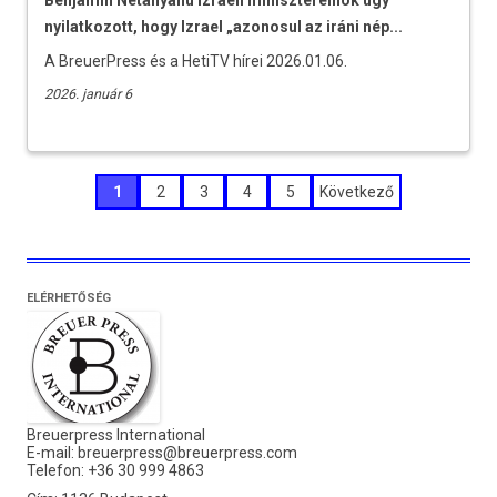
Benjamin Netanyahu izraeli miniszterelnök úgy
nyilatkozott, hogy Izrael „azonosul az iráni nép...
A BreuerPress és a HetiTV hírei 2026.01.06.
2026. január 6
Bejegyzések
1
2
3
4
5
Következő
lapozása
ELÉRHETŐSÉG
Breuerpress International
E-mail:
breuerpress@breuerpress.com
Telefon: +36 30 999 4863