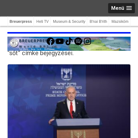
Menü
Breuerpress
Heti TV
Museum & Security
B'nai B'rith
Mazsiköm
Facebook
YouTube
TikTok
Spotify
Instagram
“sőt”
címke bejegyzései.