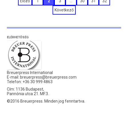
Bejegyzések
Előző
1
2
3
…
30
31
32
lapozása
Következő
ELÉRHETŐSÉG
Breuerpress International
E-mail:
breuerpress@breuerpress.com
Telefon: +36 30 999 4863
Cím: 1136 Budapest,
Pannónia utca 21. MF.3.
©2016 Breuerpress. Minden jog fenntartva.