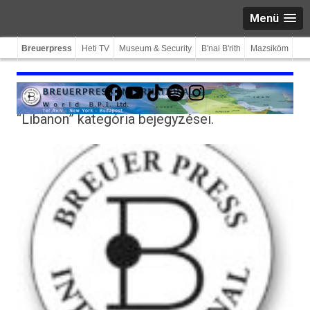
Menü
Breuerpress
Heti TV
Museum & Security
B'nai B'rith
Mazsiköm
Facebook
YouTube
TikTok
Spotify
Instagram
“Libanon”
kategória bejegyzései.