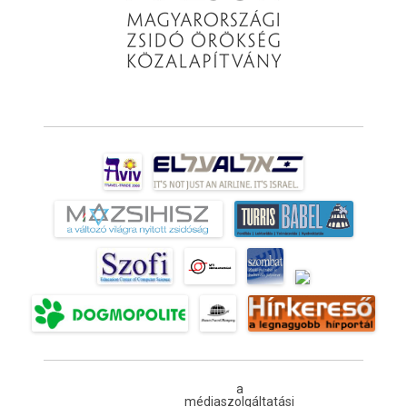
a
médiaszolgáltatási