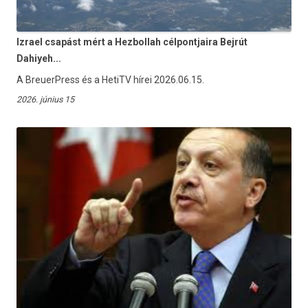
Izrael csapást mért a Hezbollah célpontjaira Bejrút
Dahiyeh...
A BreuerPress és a HetiTV hírei 2026.06.15.
2026. június 15