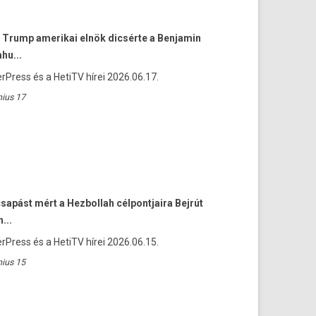
 Trump amerikai elnök dicsérte a Benjamin
hu...
rPress és a HetiTV hírei 2026.06.17.
nius 17
csapást mért a Hezbollah célpontjaira Bejrút
...
rPress és a HetiTV hírei 2026.06.15.
nius 15