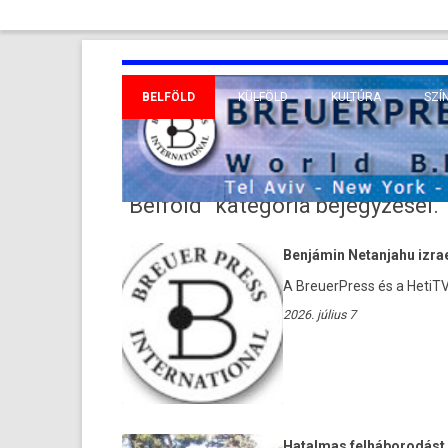
BELFÖLD
KÜLFÖLD
KULTÚRA
SZÍ
EURÓPA
TUD
VALLÁS
KÖZEL-KELET
“Belföld”
kategória bejegyzései.
TÁVOL-KELET
Benjámin Netanjahu izrael
TENGERENTÚL
A BreuerPress és a HetiTV 
2026. július 7
Hatalmas felháborodást v