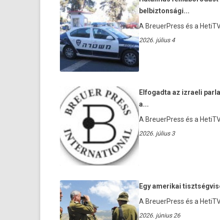
belbiztonsági...
A BreuerPress és a HetiTV 
2026. július 4
Elfogadta az izraeli par
a...
A BreuerPress és a HetiTV 
2026. július 3
Egy amerikai tisztségvisel
A BreuerPress és a HetiTV 
2026. június 26