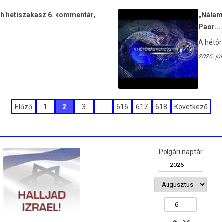
áh hetiszakasz 6. kommentár,
„Nálam 
Paor...
A hétór
2026. jú
Előző
1
2
3
…
616
617
618
Következő
Polgári naptár