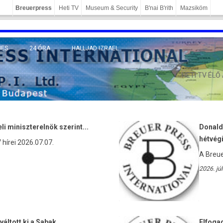
Breuerpress
Heti TV
Museum & Security
B'nai B'rith
Mazsiköm
NES
24 ÓRA
HALLJAD IZRAEL
OMÁNY
HETI TV ÉLŐ
i miniszterelnök szerint...
Donald
hétvégi
hírei 2026.07.07.
A Breue
2026. júl
áltott ki a Sabak
Elfogad