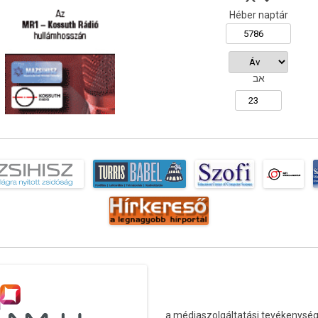
Héber naptár
אב
a médiaszolgáltatási tevékenység