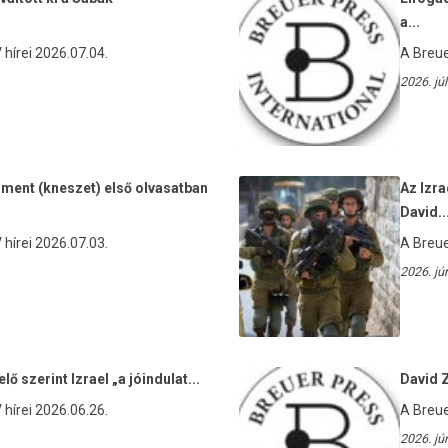
a...
hírei 2026.07.04.
A Breue
2026. júl
lament (kneszet) első olvasatban
Az Izra
David..
hírei 2026.07.03.
A Breue
2026. jú
ő szerint Izrael „a jóindulat...
David Z
hírei 2026.06.26.
A Breue
2026. jú