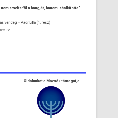
nem emelte föl a hangját, hanem lehalkította” –
ás vendég – Paor Lilla (1. rész)
nius 12
Oldalunkat a Mazsök támogatja