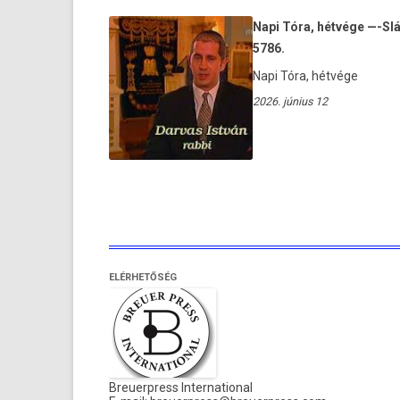
Napi Tóra, hétvége —-Sl
5786.
Napi Tóra, hétvége
2026. június 12
Bejegyzések
lapozása
ELÉRHETŐSÉG
Breuerpress International