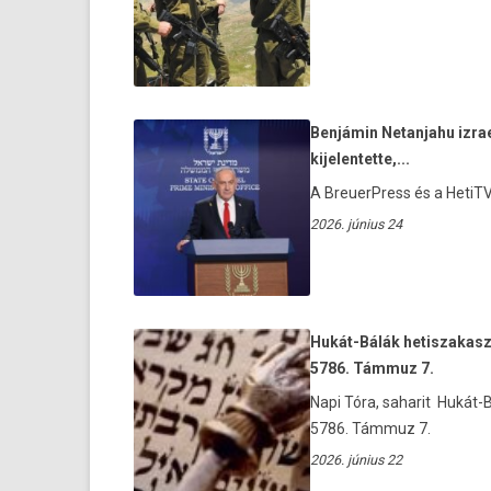
Benjámin Netanjahu izrae
kijelentette,...
A BreuerPress és a HetiTV 
2026. június 24
Hukát-Bálák hetiszakasz
5786. Támmuz 7.
Napi Tóra, saharit Hukát-
5786. Támmuz 7.
2026. június 22