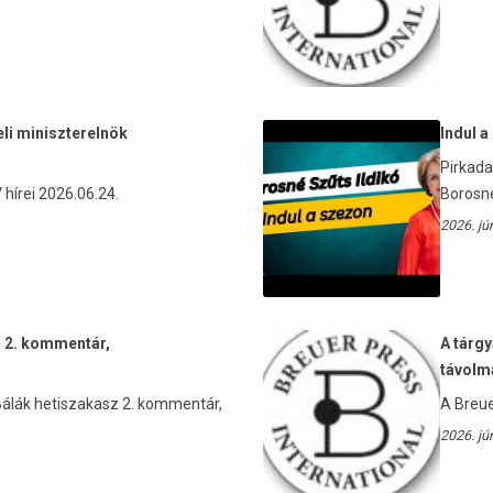
li miniszterelnök
Indul a
Pirkada
hírei 2026.06.24.
Borosné 
2026. jú
 2. kommentár,
A tárgy
távolm
Bálák hetiszakasz 2. kommentár,
A Breue
2026. jú