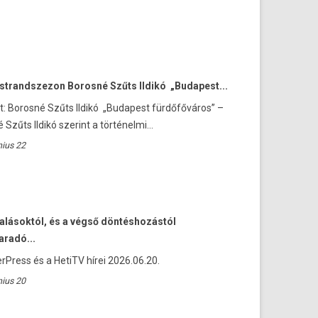
 strandszezon Borosné Szűts Ildikó „Budapest...
t: Borosné Szűts Ildikó „Budapest fürdőfőváros” –
Szűts Ildikó szerint a történelmi...
nius 22
alásoktól, és a végső döntéshozástól
aradó...
rPress és a HetiTV hírei 2026.06.20.
nius 20