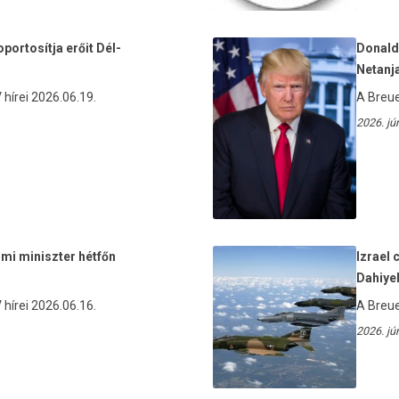
portosítja erőit Dél-
Donald
Netanja
hírei 2026.06.19.
A Breue
2026. jú
lmi miniszter hétfőn
Izrael 
Dahiyeh
hírei 2026.06.16.
A Breue
2026. jú