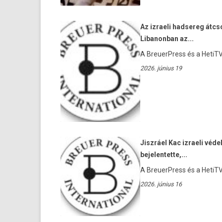
Az izraeli hadsereg átcso
Libanonban az...
A BreuerPress és a HetiTV 
2026. június 19
Jiszráel Kac izraeli véde
bejelentette,...
A BreuerPress és a HetiTV 
2026. június 16