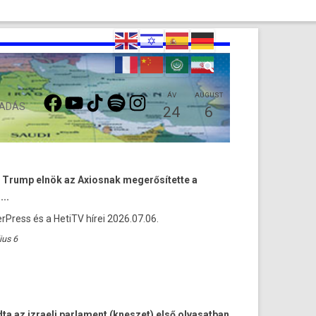
FACEBOOK
YOUTUBE
TIKTOK
SPOTIFY
INSTAGRAM
ÁV
AUGUST
 ADÁS
24
6
 Trump elnök az Axiosnak megerősítette a
...
rPress és a HetiTV hírei 2026.07.06.
ius 6
ta az izraeli parlament (kneszet) első olvasatban