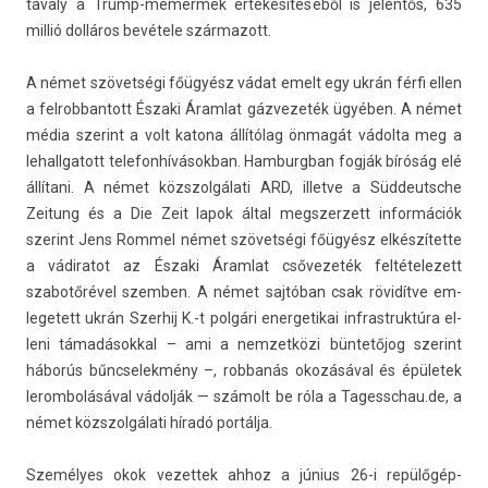
tava­ly a Trump-mémérmék értékesítéséből is jelen­tős, 635
millió dolláros bevétele szár­mazott.
A német szövetségi főügyész vádat emelt egy ukrán férfi ellen
a fel­robban­tott Északi Áram­lat gáz­vezeték ügyében. A német
média szerint a volt katona állítólag önmagát vádolta meg a
lehallgatott telefon­hívások­ban. Ham­burgban fogják bíróság elé
állítani. A német közszol­gálati ARD, il­let­ve a Süd­deutsche
Zeitung és a Die Zeit lapok által megszer­zett in­for­mációk
szerint Jens Rom­mel német szövetségi főügyész elkészítette
a vádiratot az Északi Áram­lat csővezeték fel­tételezett
szabotőrével szemb­en. A német sajtóban csak rövidítve em­
legetett ukrán Szer­hij K.-t polgári en­er­getikai in­frastruk­túra el­
leni támadásokk­al – ami a nem­zetközi büntetőjog szerint
háborús bűncselek­mény –, rob­banás okozásával és épületek
lerom­bolásáv­al vádolják — számolt be róla a Tagesschau.­de, a
német közszol­gálati híradó portálja.
Személyes okok vezet­tek ahhoz a június 26-i repülőgép-