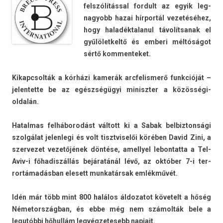
felszólítással for­dult az egyik leg­
nagyobb hazai hírportál vezetéséhez,
hogy haladék­talanul távolít­sanak el
gyűlölet­keltő és em­beri méltóságot
sértő kom­menteket.
Kikapcsol­ták a kórházi kamerák arcfelism­erő funkcióját –
jelen­tette be az egészségügyi miniszt­er a közösségi-
oldalán.
Hatal­mas felháborodást váltott ki a Sabak be­lbiz­tonsági
szolgálat jelen­legi és volt tisztviselői körében David Zini, a
szer­vezet vezetőjének döntése, amel­lyel lebon­tatta a Tel-
Aviv-i főhadis­zállás bejáratánál lévő, az október 7-i ter­
rortámadás­ban elesett mun­katár­sak emlékművét.
Idén már több mint 800 halálos áldozatot követelt a hőség
Németország­ban, és ebbe még nem számolták bele a
legutóbbi hőhullám leg­végzetesebb nap­jait.