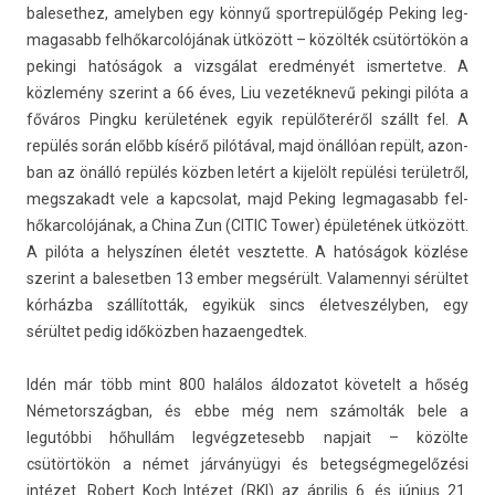
balesethez, amelyb­en egy könnyű sportrepülőgép Pek­ing leg­
magasabb fel­hőkar­colójának ütközött – közölték csütörtökön a
pekin­gi hatóságok a vizsgálat eredményét is­mertet­ve. A
közlemény szerint a 66 éves, Liu vezetéknevű pekin­gi pilóta a
főváros Pingku kerületének egyik repülőteréről szállt fel. A
repülés során előbb kísérő pilótával, majd önállóan repült, azon­
ban az önálló repülés közben letért a kijelölt repülési területről,
megszakadt vele a kapcsolat, majd Pek­ing leg­magasabb fel­
hőkar­colójának, a China Zun (CITIC Tower) épületének ütközött.
A pilóta a helys­zín­en életét vesztet­te. A hatóságok közlése
szerint a balesetb­en 13 ember megsérült. Valamen­nyi sérültet
kórházba szállították, egyikük sincs élet­veszélyb­en, egy
sérültet pedig időközben hazaen­gedtek.
Idén már több mint 800 halálos áldozatot követelt a hőség
Németország­ban, és ebbe még nem számolták bele a
legutóbbi hőhullám leg­végzetesebb nap­jait – közölte
csütörtökön a német járványügyi és bet­eg­ségmegelőzési
intézet. Robert Koch Intézet (RKI) az április 6. és június 21.