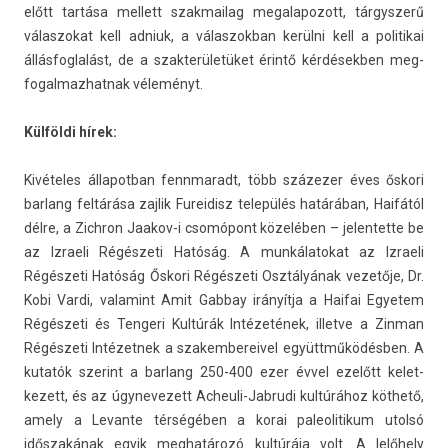
előtt tartása mel­lett szak­mailag megalapozott, tár­gysz­erű
válas­zokat kell ad­niuk, a válas­zokban kerülni kell a politikai
állás­foglalást, de a szak­területüket érintő kér­désekb­en meg­
fogal­mazhat­nak véleményt.
Külföldi hírek:
Kivételes állapot­ban fennmaradt, több százezer éves őskori
bar­lang feltárása zaj­lik Fureidisz település határában, Haifától
délre, a Zichron Jaakov-i csomópont közelében – jelen­tette be
az Iz­raeli Régészeti Hatóság. A mun­kálatokat az Iz­raeli
Régészeti Hatóság Őskori Régészeti Osztályának vezetője, Dr.
Kobi Vardi, valamint Amit Gab­bay irányítja a Haifai Egyetem
Régészeti és Ten­geri Kultúrák Intézetének, il­let­ve a Zin­man
Régészeti In­tézet­nek a szakem­bereivel együttműködésben. A
kutatók szerint a bar­lang 250-400 ezer évvel ezelőtt kelet­
kezett, és az úgynevezett Acheuli-Jabrudi kultúrához köthető,
amely a Levan­te térségében a korai paleolitikum utolsó
időszakának egyik meg­határozó kultúrája volt. A lelőhely