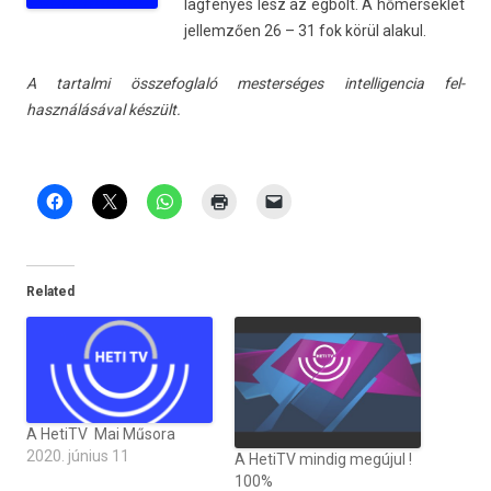
lagfényes lesz az égbolt. A hőmérséklet
jel­lemző­en 26 – 31 fok körül al­akul.
A tar­talmi összefogl­aló mes­terséges in­tel­ligen­cia fel­
használásáv­al készült.
Related
A HetiTV Mai Műsora
2020. június 11
A HetiTV mindig megújul !
100%