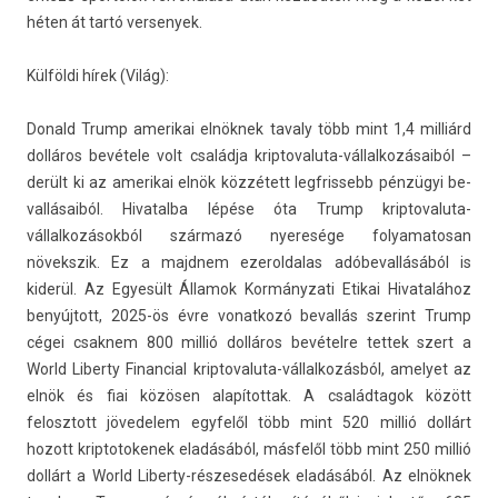
héten át tartó ver­senyek.
Külföldi hírek (Világ):
Donald Trump amerikai elnöknek tava­ly több mint 1,4 milliárd
dolláros bevétele volt családja kriptovaluta-vállalkozásaiból –
derült ki az amerikai elnök közzétett legfris­sebb pénzügyi be­
val­lásaiból. Hivatal­ba lépése óta Trump kriptovaluta-
vállalkozásokból származó nyeresége folyamatosan
növekszik. Ez a majdnem ezerol­dalas adóbeval­lásából is
kiderül. Az Egyesült Államok Kor­mányzati Etikai Hivatalához
benyújtott, 2025-ös évre vonat­kozó be­val­lás szerint Trump
cégei csak­nem 800 millió dolláros bevételre tet­tek szert a
World Li­ber­ty Fin­an­ci­al kriptovaluta-vállalkozásból, amelyet az
elnök és fiai közösen al­apítot­tak. A család­tagok között
felosztott jövedelem egyfelől több mint 520 millió dollárt
hozott krip­totokenek eladásából, másfelől több mint 250 millió
dollárt a World Liberty-részesedések eladásából. Az elnöknek