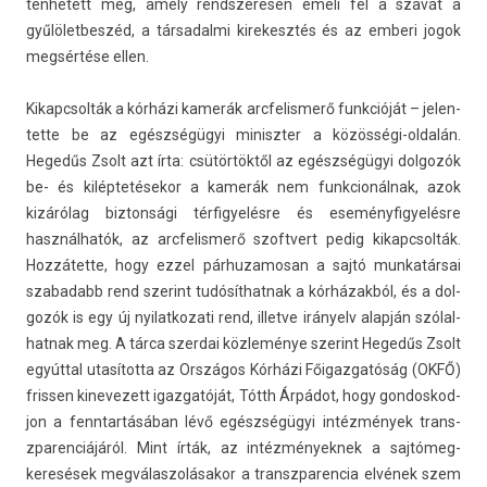
ténhetett meg, amely re­ndszeres­en emeli fel a szavát a
gyűlölet­beszéd, a tár­sadal­mi kirekesztés és az em­beri jogok
megsértése ellen.
Kikapcsol­ták a kórházi kamerák arcfelism­erő funkcióját – jelen­
tette be az egészségügyi miniszt­er a közösségi-oldalán.
Hegedűs Zsolt azt írta: csütörtöktől az egészségügyi dol­gozók
be- és kiléptetésekor a kamerák nem funkcionál­nak, azok
kizárólag bi­zton­sági tér­figyelés­re és eseményfigyelés­re
használhatók, az arcfelism­erő szoftvert pedig kikapcsol­ták.
Hozzátette, hogy ezzel pár­huzamosan a sajtó mun­katár­sai
szabadabb rend szerint tudósít­hatnak a kórházakból, és a dol­
gozók is egy új nyilat­kozati rend, il­let­ve irányelv alapján szólal­
hatnak meg. A tárca szer­dai közleménye szerint Hegedűs Zsolt
egyúttal utasította az Országos Kórházi Főigaz­gatóság (OKFŐ)
friss­en kinevezett igaz­gatóját, Tótth Árpádot, hogy gon­doskod­
jon a fenntar­tásában lévő egészségügyi intézmények trans­
zparen­ciájáról. Mint írták, az in­téz­mények­nek a saj­tómeg­
keresések meg­válas­zolásakor a trans­zparen­cia elvének szem