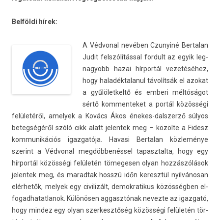
Belföldi hírek:
A Véd­von­al nevében Czunyiné Be­rtalan
Judit felszólítással for­dult az egyik leg­
nagyobb hazai hírportál vezetéséhez,
hogy haladék­talanul távolítsák el azokat
a gyűlölet­keltő és em­beri méltóságot
sértő kom­menteket a portál közösségi
felületéről, amelyek a Kovács Ákos énekes-dalszerző súlyos
bet­eg­ségéről szóló cikk alatt jelen­tek meg – közölte a Fidesz
kom­munikációs igaz­gatója. Havasi Be­rtalan közleménye
szerint a Véd­von­al megdöbbenéssel tapasztal­ta, hogy egy
hírportál közösségi felületén tömeges­en olyan hozzászólások
jelen­tek meg, és marad­tak hosszú időn keresztül nyilvánosan
elérhetők, melyek egy civilizált, de­mok­ratikus közösségben el­
fogad­hatat­lanok. Különösen ag­gasztónak nevez­te az igaz­gató,
hogy min­dez egy olyan szer­kesztőség közösségi felületén tör­