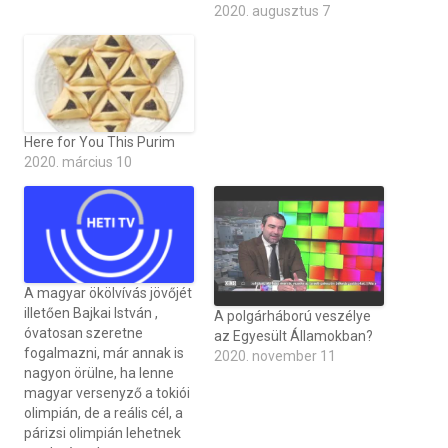
2020. augusztus 7
Here for You This Purim
2020. március 10
A magyar ökölvívás jövőjét
illetően Bajkai István ,
A polgárháború veszélye
óvatosan szeretne
az Egyesült Államokban?
fogalmazni, már annak is
2020. november 11
nagyon örülne, ha lenne
magyar versenyző a tokiói
olimpián, de a reális cél, a
párizsi olimpián lehetnek