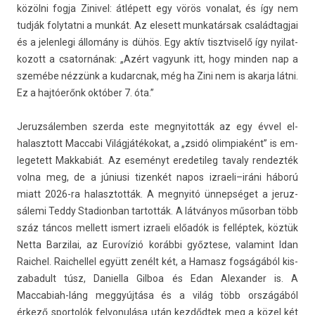
közölni fogja Zinivel: átlépett egy vörös vonalat, és így nem
tudják folytat­ni a munkát. Az elesett mun­katár­sak család­tagjai
és a jelen­legi állomány is dühös. Egy aktív tisztviselő így nyilat­
kozott a csator­nának: „Azért vagyunk itt, hogy mind­en nap a
szemébe nézzünk a kudarcnak, még ha Zini nem is akar­ja látni.
Ez a hajtóerőnk október 7. óta.”
Jeruz­sálemb­en szer­da este meg­nyitot­ták az egy évvel el­
halasztott Mac­cabi Világjátékokat, a „zsidó olim­piaként” is em­
legetett Mak­kabiát. Az eseményt eredetileg tava­ly re­ndez­ték
volna meg, de a júniusi tizen­két napos iz­raeli–iráni háború
miatt 2026-ra halasztot­ták. A meg­nyitó ünnepséget a jeruz­
sálemi Teddy Stadion­ban tar­tották. A látványos műsor­ban több
száz táncos mel­lett is­mert iz­raeli előadók is felléptek, köztük
Netta Bar­zilai, az Eurovízió korábbi győztese, valamint Idan
Raic­hel. Raic­hellel együtt zenélt két, a Hamasz fogságából kis­
zabadult túsz, Daniel­la Gil­boa és Edan Al­exand­er is. A
Maccabiah-láng meggyújtása és a világ több országából
érkező spor­tolók fel­vonulása után kezdődtek meg a közel két