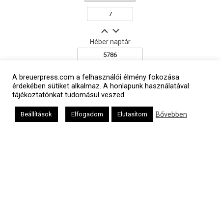
Héber naptár
A breuerpress.com a felhasználói élmény fokozása
érdekében sütiket alkalmaz. A honlapunk használatával
אב
tájékoztatónkat tudomásul veszed.
Bővebben
Beállítások
Elfogadom
Elutasítom
Oldalunkat a Mazsök támogatja