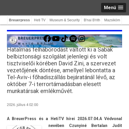
Menü
Breuerpress
Heti TV
Museum & Security
B'nai B'rith
Mazsiköm
Facebook
YouTube
TikTok
Spotify
Instagram
Hatalmas felháborodást váltott ki a Sabak
belbiztonsági szolgálat jelenlegi és volt
tisztviselői körében David Zini, a szervezet
vezetőjének döntése, amellyel lebontatta a
Tel-Aviv-i főhadiszállás bejáratánál lévő, az
október 7-i terrortámadásban elesett
munkatársak emlékművét.
2026. július 4 02:00
A BreuerPress és a HetiTV hírei 2026.07.04.
A Véd­von­al
nevében Czunyiné Be­rtalan Judit