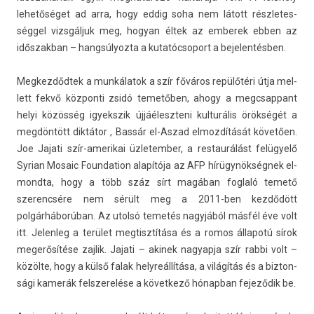
lehetőséget ad arra, hogy eddig soha nem látott részletes­
séggel vizsgáljuk meg, hogyan éltek az em­berek ebben az
idős­zakban – han­gsúlyoz­ta a kutatóc­soport a be­jelen­tésb­en.
Meg­kezdőd­tek a munkálatok a szír főváros repülőtéri útja mel­
lett fekvő köz­ponti zsidó temetőben, ahogy a megcsap­pant
helyi közösség igyekszik újjáéleszteni kul­turális örökségét a
megdöntött diktátor , Bassár el-Aszad el­mozdítását követően.
Joe Jajati szír-amerikai üzletemb­er, a re­staurálást felügyelő
Syrian Mosaic Foun­da­tion alapítója az AFP hírügynökségnek el­
mondta, hogy a több száz sírt magában fogl­aló temető
szerencsére nem sérült meg a 2011-ben kezdődött
polgárháborúban. Az utolsó temetés nagyjából másfél éve volt
itt. Jelen­leg a terület meg­tisztítása és a romos állapotú sírok
megerősítése zaj­lik. Jajati – akinek nagyap­ja szír rabbi volt –
közölte, hogy a külső falak helyreál­lítása, a világítás és a bi­zton­
sági kamerák felszerelése a követ­kező hónap­ban fejeződik be.