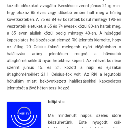
közötti idős­zakot vizsgálta. Becslései szerint június 21-ig min­
tegy ötszáz 85 éves vagy idősebb ember halt meg a hőség
követ­keztéb­en. A 75 és 84 év közöttiek közül min­tegy 190-en
vesztet­ték életüket, a 65 és 74 évesek közül 80-an hal­tak meg,
a 65 éven al­uliak közül pedig min­tegy 40-en. A hőséggel
kapcsolatos halálozásokat elemző RKI-jelentés kiemel­te, hogy
az átlag 20 Celsius-foknál melegebb nyári időjárásban a
halálozási arány jelen­tős­en megnő a hűvösebb
átlaghőmérsékletű nyári hetek­hez képest. Az intézet közlése
szerint június 15. és 21. között a napi és éjszakai
átlaghőmérséklet 21,1 Celsius-fok volt. Az RKI a legutóbbi
hőhullám miatt be­követ­kezett halálozásokk­al kapcsolatos
jelen­tését a jövő héten teszi közzé.
Időjárás:
Ma min­denütt napos, szeles időre
készülhetünk. Este nyugodt, csil­