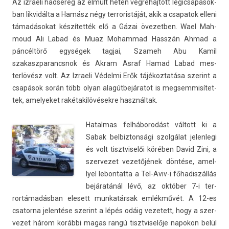
Az iz­raeli had­sereg az elmúlt héten vég­rehaj­tott légic­sapások­
ban li­kvidál­ta a Hamász négy ter­roris­táját, akik a csapatok el­leni
támadásokat készítették elő a Gázai övezetb­en. Wael Mah­
moud Ali Labad és Muaz Moham­mad Hasszán Ahmad a
páncéltörő egységek tag­jai, Szameh Abu Kamil
szakaszparancsnok és Akram Asraf Hamad Labad mes­
terlövész volt. Az Iz­raeli Védelmi Erők tájékoz­tatása szerint a
csapások során több olyan alagútbejáratot is meg­semmisítet­
tek, amelyeket rakétakilövésekre használtak.
Hatal­mas felháborodást váltott ki a
Sabak be­lbiz­tonsági szolgálat jelen­legi
és volt tisztviselői körében David Zini, a
szer­vezet vezetőjének döntése, amel­
lyel lebon­tatta a Tel-Aviv-i főhadis­zállás
bejáratánál lévő, az október 7-i ter­
rortámadás­ban elesett mun­katár­sak emlékművét. A 12-es
csator­na jelen­tése szerint a lépés odáig vezetett, hogy a szer­
vezet három korábbi magas rangú tisztviselője napokon belül