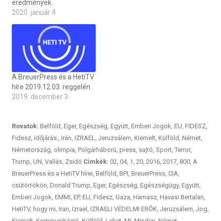
eredmények.
2020. január 4
A BreuerPress és a HetiTV
híre 2019.12.03. reggelén
2019. december 3
Rovatok:
Belföld
,
Eger
,
Egészség
,
Együtt
,
Emberi Jogok
,
EU
,
FIDESZ
,
Fidesz
,
Időjárás:
,
Irán
,
IZRAEL
,
Jeruzsálem
,
Kiemelt
,
Külföld
,
Német
,
Németország
,
olimpia
,
Polgárháború
,
press
,
sajtó
,
Sport
,
Terror
,
Trump
,
UN
,
Vallás
,
Zsidó
Cimkék:
02
,
04
,
1
,
20
,
2016
,
2017
,
800
,
A
BreuerPress és a HetiTV hírei
,
Belföld
,
BPI
,
BreuerPress
,
CIA
,
csütörtökön
,
Donald Trump
,
Eger
,
Egészség
,
Egészségügy
,
Együtt
,
Emberi Jogok
,
EMMI
,
EP
,
EU
,
Fidesz
,
Gaza
,
Hamasz
,
Havasi Bertalan
,
HetiTV
,
hogy mi
,
Iran
,
Izrael
,
IZRAELI VÉDELMI ERŐK
,
Jeruzsálem
,
Jog
,
Kiemelt
,
Kommunikáció
,
Külföld
,
Lehet
,
MI
,
Minden
,
Német
,