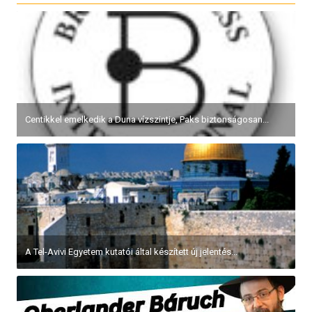
Centikkel emelkedik a Duna vízszintje, Paks biztonságosan...
A Tel-Avivi Egyetem kutatói által készített új jelentés...