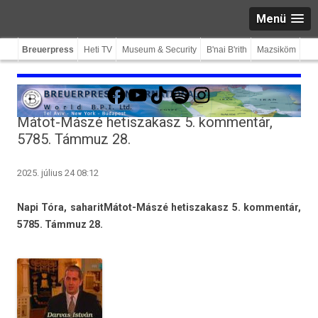
Menü
Breuerpress
Heti TV
Museum & Security
B'nai B'rith
Mazsiköm
Facebook
YouTube
TikTok
Spotify
Instagram
Mátot-Mászé hetiszakasz 5. kommentár,
5785. Támmuz 28.
2025. július 24 08:12
Napi Tóra, saharit
Mátot-Mászé hetis­zakasz 5. kom­mentár,
5785. Támmuz 28.