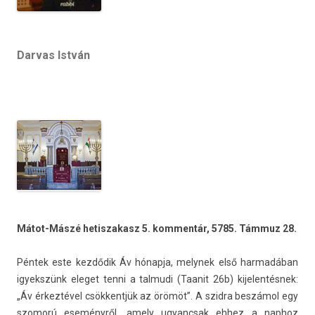
Darvas István
Mátot-Mászé hetis­zakasz 5. kom­mentár, 5785. Támmuz 28.
Péntek este kezdődik Áv hónapja, melynek első har­madában
igyekszünk eleget tenni a tal­mudi (Taanit 26b) kijelen­tésnek:
„Áv érkeztével csök­kentjük az örömöt”. A szid­ra beszámol egy
szomorú eseményről, amely ugyancsak ehhez a nap­hoz