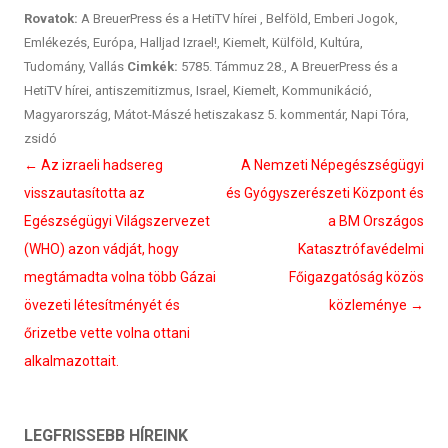
Rovatok:
A BreuerPress és a HetiTV hírei
,
Belföld
,
Emberi Jogok
,
Emlékezés
,
Európa
,
Halljad Izrael!
,
Kiemelt
,
Külföld
,
Kultúra
,
Tudomány
,
Vallás
Cimkék:
5785. Támmuz 28.
,
A BreuerPress és a
HetiTV hírei
,
antiszemitizmus
,
Israel
,
Kiemelt
,
Kommunikáció
,
Magyarország
,
Mátot-Mászé hetiszakasz 5. kommentár
,
Napi Tóra
,
zsidó
Bejegyzés
←
Az izraeli hadsereg
A Nemzeti Népegészségügyi
navigáció
visszautasította az
és Gyógyszerészeti Központ és
Egészségügyi Világszervezet
a BM Országos
(WHO) azon vádját, hogy
Katasztrófavédelmi
megtámadta volna több Gázai
Főigazgatóság közös
övezeti létesítményét és
közleménye
→
őrizetbe vette volna ottani
alkalmazottait.
LEGFRISSEBB HÍREINK