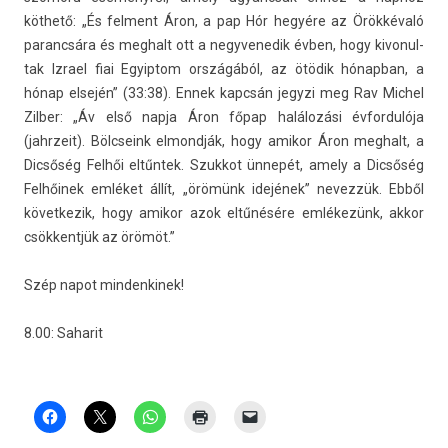
köthető: „És fel­ment Áron, a pap Hór hegyére az Örökkévaló
para­ncsára és meg­halt ott a negyvenedik évben, hogy kivonul­
tak Iz­rael fiai Egyip­tom országából, az ötödik hónap­ban, a
hónap elsején” (33:38). Ennek kapcsán jegyzi meg Rav Mic­hel
Zilb­er: „Áv első napja Áron főpap halálozási évfor­dulója
(jahrzeit). Bölcseink el­mondják, hogy amikor Áron meg­halt, a
Dicsőség Felhői eltűntek. Szuk­kot ünnepét, amely a Dicsőség
Felhőinek emléket állít, „örömünk idejének” nevez­zük. Ebből
követ­kezik, hogy amikor azok eltűnésére emlékezünk, akkor
csök­kentjük az örömöt.”
Szép napot min­denkinek!
8.00: Saharit