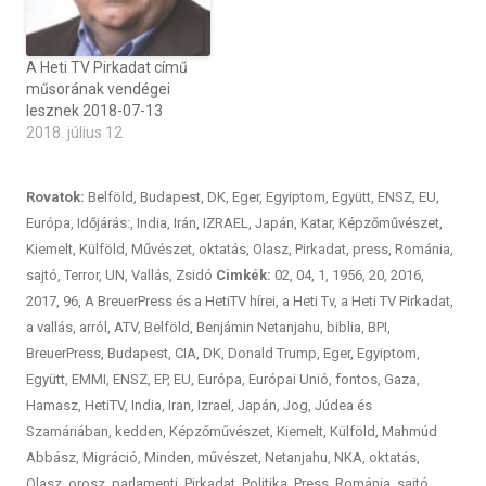
A Heti TV Pirkadat című
műsorának vendégei
lesznek 2018-07-13
2018. július 12
Rovatok:
Belföld
,
Budapest
,
DK
,
Eger
,
Egyiptom
,
Együtt
,
ENSZ
,
EU
,
Európa
,
Időjárás:
,
India
,
Irán
,
IZRAEL
,
Japán
,
Katar
,
Képzőművészet
,
Kiemelt
,
Külföld
,
Művészet
,
oktatás
,
Olasz
,
Pirkadat
,
press
,
Románia
,
sajtó
,
Terror
,
UN
,
Vallás
,
Zsidó
Cimkék:
02
,
04
,
1
,
1956
,
20
,
2016
,
2017
,
96
,
A BreuerPress és a HetiTV hírei
,
a Heti Tv
,
a Heti TV Pirkadat
,
a vallás
,
arról
,
ATV
,
Belföld
,
Benjámin Netanjahu
,
biblia
,
BPI
,
BreuerPress
,
Budapest
,
CIA
,
DK
,
Donald Trump
,
Eger
,
Egyiptom
,
Együtt
,
EMMI
,
ENSZ
,
EP
,
EU
,
Európa
,
Európai Unió
,
fontos
,
Gaza
,
Hamasz
,
HetiTV
,
India
,
Iran
,
Izrael
,
Japán
,
Jog
,
Júdea és
Szamáriában
,
kedden
,
Képzőművészet
,
Kiemelt
,
Külföld
,
Mahmúd
Abbász
,
Migráció
,
Minden
,
művészet
,
Netanjahu
,
NKA
,
oktatás
,
Olasz
,
orosz
,
parlamenti
,
Pirkadat
,
Politika
,
Press
,
Románia
,
sajtó
,