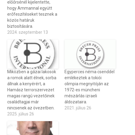
előőrsénél kijelentette,
hogy Ammannal együtt
erőfeszítéseket tesznek a
közös határuk
biztosítására.
2024. szeptember 13
Miközben a gázai lakosok
Egyperces néma csenddel
a romok alatt élnek, sorba
emlékeztek a tokiói
állnak a kenyérért, a
olimpia megnyitóján az
Hamász terrorszervezet
1972-es müncheni
magas rangú vezetőinek
mészárlás izraeli
családtagjai már
áldozataira.
nincsenek az övezetben.
2021. július 26
2025. július 26