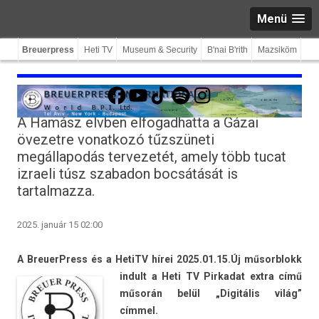
Menü
Breuerpress
Heti TV
Museum & Security
B'nai B'rith
Mazsiköm
Facebook
YouTube
TikTok
Spotify
Instagram
A Hamász elvben elfogadhatta a Gázai
övezetre vonatkozó tűzszüneti
megállapodás tervezetét, amely több tucat
izraeli túsz szabadon bocsátását is
tartalmazza.
2025. január 15 02:00
A BreuerPress és a HetiTV hírei 2025.01.15.
Új műsorblokk
in­dult a Heti TV Pir­kadat extra című
műsorán belül „Digitális világ”
címmel.