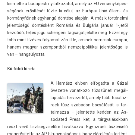
kiemel­te a budapes­ti nyilat­kozatot, amely az EU ver­senyképes­
ségének erősítését tűzte ki célul, az Európai Unió állam- és
kormányfőinek egyhangú döntése alapján. A másik történelmi
jelen­tőségű döntésként Románia és Bulgária január 1-jétől
kezdődő, tel­jes jogú schen­geni tagságát jelölte meg. Ezzel egy
több mint tízéves folyamat zárult le, aminek nemcsak európai,
hanem magyar szem­pontból nem­zetpolitikai jelen­tősége is
van – han­gsúlyoz­ta.
Külföldi hírek:
A Hamász elvb­en el­fogad­ta a Gázai
övezet­re vonat­kozó tűzszüneti megál­
lapodás ter­vezetét, amely több tucat iz­
raeli túsz szabadon bocsátását is tar­
talmaz­za – jelen­tette kedd­en az As­
sociated Press két, a tár­gyalások­ban
részt vevő tisztség­viselőre hivat­kozva. Egy iz­raeli tisztviselő
megerősítette az AP hírügynökségnek, hogy előrelépés történt,