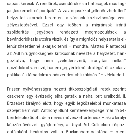
sapást keresik. A rendőrök, csendőrök és a hatóságok más tag­
jai „kis­zemelt cél­pontjaik”. A zavar­gásokk­al „el­lenőriz­hetetl­en”
helyzetet akar­nak terem­teni a városok köz­bizton­sága ves­
zélyez­tetésével. Ezzel egy időben a migránsok iránti
szolidaritás jegyében re­ndezett meg­mozdulások a
bevándorlókat is utcára vis­zik, és így a migrációs helyzetet is el­
lenőriz­hetet­lenné akarják tenni – mondta. Mat­teo Pian­tedosi
az AGI hírügynökségnek kritikus­nak nevez­te a helyzetet, han­
goz­tatva, hogy nem „vélet­lensz­erű, irányítás nélküli”
epizódokról van szó, hanem „egyértelmű stratégiáról az olasz
politikai és tár­sadal­mi re­ndsz­er de­stabilizálására” – vélekedett.
Friss­en nyilvánosságra hozott tit­kosszol­gálati ir­atok szerint
csak­nem egy évtizedig el­hallgat­ták a néhai brit ural­kodó, II.
Erzsébet királynő előtt, hogy egyik leg­közeleb­bi mun­katár­sa
szov­jet kém volt. An­thony Blunt kémtevékenysége már 1964-
ben lelep­leződött, de a neves művészettörténész – aki a királyi
képzőművészeti gyűjtemény, a Royal Art Col­lec­tion főigaz­
gatójaként bejáratos volt a Buckingham-palotába – men­