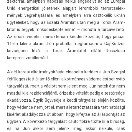
zektorr­al, amelyb­en habozás nélkül engedélyt ad az Európai
Unió en­er­getikai jólétének al­ap­jait lerom­boló ter­rorcselek­
mények vég­rehaj­tására, és amelyb­en arra ösztökélik ukrán
ügyfeleiket, hogy az Északi Áram­lat után még a Török Áram­
latot is tegyék működés­képtelenné” – mondta a tár­cavezető.
Az orosz védelmi minisztérium kedd­en közölte, hogy január
11-én kilenc ukrán drón próbálta megtámadni a Gaj-Kodzor
községben lévő, a Török Áram­latot ellátó Russzkaja
kompresszorál­lomást.
A dél-koreai al­kot­mánybíróság el­napol­ta kedd­en a Jun Szog­jol
fel­függesztett államfő el­leni al­kot­mányos vádemelési per nyitó
tárgyalását, mert a vádlott nem jelent meg. Jun hetek óta nem
moz­dul ki a re­ziden­ciájáról, őrizet­be vételét pedig a testőrsége
akadályoz­za. Egyik ügyvédje a keddi tárgyalás elején közölte,
hogy védence nem jött el, mert a letar­tóztatására tett hatósági
kísérlet akadályoz­za őt abban, hogy kifejtse az állás­pontját az
ügyben. A követ­kező tárgyalást csütörtökre tűzte ki a bíróság,
és ha Jun akkor sem jelenik meg, akkor nélküle, csak