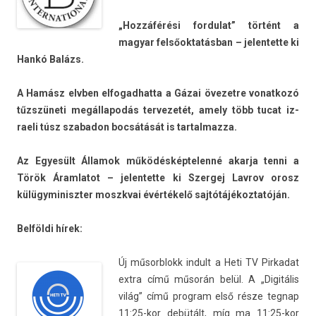
„Hozzáférési for­dulat” történt a
magyar felsőoktatásban – jelen­tette ki
Hankó Balázs.
A Hamász elvb­en el­fogad­hatta a Gázai övezet­re vonat­kozó
tűzszüneti megál­lapodás ter­vezetét, amely több tucat iz­
raeli túsz szabadon bocsátását is tar­talmaz­za.
Az Egyesült Államok működés­képtelenné akar­ja tenni a
Török Áram­latot – jelen­tette ki Szer­gej Lav­rov orosz
külügyminiszt­er moszkvai évértékelő saj­tótájékoz­tatóján.
Belföldi hírek:
Új műsorblokk in­dult a Heti TV Pir­kadat
extra című műsorán belül. A „Digitális
világ” című pro­gram első része teg­nap
11:25-kor debütált, míg ma 11:25-kor