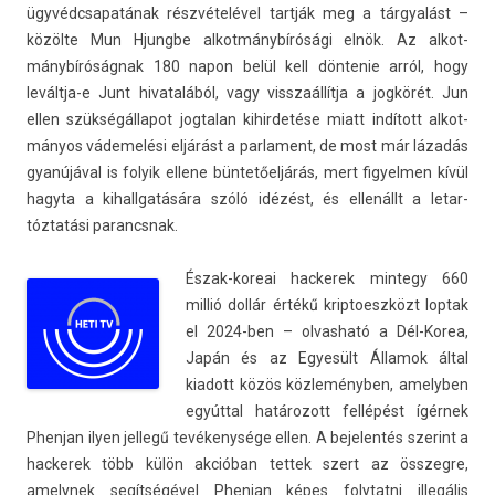
ügyvédcsapatának részvételével tartják meg a tárgyalást –
közölte Mun Hjungbe al­kot­mánybírósági elnök. Az al­kot­
mánybíróság­nak 180 napon belül kell dön­tenie arról, hogy
leváltja-e Junt hivatalából, vagy visszaál­lítja a jogkörét. Jun
ellen szük­ségál­lapot jog­talan kihir­detése miatt indított al­kot­
mányos vádemelési eljárást a par­la­ment, de most már lázadás
gyanújával is folyik el­lene büntetőeljárás, mert figyelm­en kívül
hagyta a kihallgatására szóló idézést, és ellenállt a letar­
tóztatási para­ncsnak.
Észak-koreai hac­kerek min­tegy 660
millió dollár értékű krip­toeszközt lop­tak
el 2024-ben – ol­vasható a Dél-Korea,
Japán és az Egyesült Államok által
kiadott közös közleményben, amelyb­en
egyúttal határozott fellépést ígérnek
Phen­jan ilyen jel­legű tevékenysége ellen. A be­jelen­tés szerint a
hac­kerek több külön akcióban tet­tek szert az összeg­re,
amelynek segítségével Phen­jan képes folytat­ni illegális