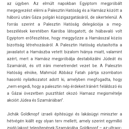
az ügyben. Az elmúlt napok­ban Egyip­tom megpróbált
megegyezést elérni a Palesztin Hatóság és a Hamász között a
háború utáni Gáza polgári közigaz­gatásáról, de siker­telenül. A
forrás szerint a Palesztin Hatóság delegációja a meg­
beszélések keretében Kairóba látogatott, de hiábavaló volt
Egyip­tom erőfeszítése, hogy meggyőzze a Hamásszal közös
bi­zottság lét­rehozásáról. A Palesztin Hatóság elutasítot­ta a
javas­latot a Hamászba vetett bi­zalom hiánya miatt, valamint
azért, mert a Hamász megpróbálja de­stabilizál­ni Júdeát és
Szamáriát, és ott iráni menet­rendet vezet be. A Palesztin
Hatóság elnöke, Mahmúd Abbász Fatah pártja szom­baton
hasonló nyilat­kozatot adott ki, amelyb­en meg­fogad­ta, hogy
„nem en­gedi, hogy a palesztin nép érdekeit Iránért feláldozó és
a Gázai övezetb­en pusztítást okozó Hamasz megis­métel­je
akcióit Júdea és Szamáriában”.
Jichák Goldknopf iz­raeli építésügyi és lakásügyi miniszt­er a
hétvégén kiállt egy olyan terv mel­lett, amely szerint egymil­lió
zsidó lakost telepítenének Szamáriába. Goldknopf – az ultraor­