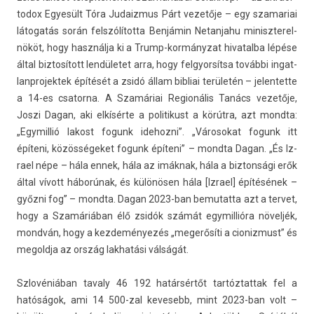
todox Egyesült Tóra Judaiz­mus Párt vezetője – egy szamariai
látogatás során felszólította Benjámin Netan­jahu miniszterel­
nököt, hogy használja ki a Trump-kormányzat hivatal­ba lépése
által bi­ztosított lendületet arra, hogy fel­gyor­sítsa további in­gat­
lanprojek­tek építését a zsidó állam bi­bliai területén – jelen­tette
a 14-es csator­na. A Szamáriai Re­gionális Tanács vezetője,
Joszi Dagan, aki elkísérte a politikust a körútra, azt mondta:
„Egymil­lió lakost fogunk idehoz­ni”. „Városokat fogunk itt
építeni, közösségeket fogunk építeni” – mondta Dagan. „És Iz­
rael népe – hála ennek, hála az imáknak, hála a bi­zton­sági erők
által vívott háborúnak, és különösen hála [Iz­rael] építésének –
győzni fog” – mondta. Dagan 2023-ban be­mutat­ta azt a ter­vet,
hogy a Szamáriában élő zsidók számát egymil­lióra növeljék,
mondván, hogy a kez­deményezés „megerősíti a cioniz­must” és
megoldja az ország lak­hatási válságát.
Szlovéniában tava­ly 46 192 határsértőt tar­tóztat­tak fel a
hatóságok, ami 14 500-zal kevesebb, mint 2023-ban volt –