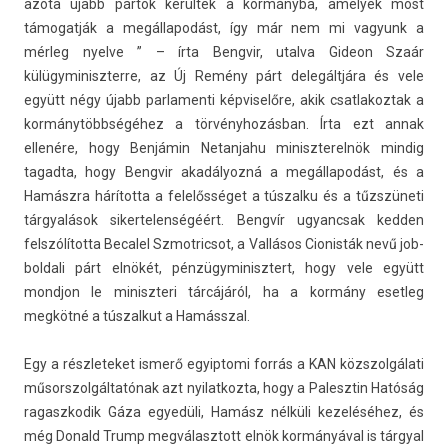
azóta újabb pártok kerültek a kormányba, amelyek most
támogat­ják a megál­lapodást, így már nem mi vagyunk a
mérleg nyel­ve ” – írta Be­ngvir, utal­va Gideon Szaár
külügyminiszter­re, az Új Remény párt delegáltjára és vele
együtt négy újabb par­lamen­ti kép­viselőre, akik csat­lakoz­tak a
kormánytöbbségéhez a törvényhozásban. Írta ezt annak
ellenére, hogy Benjámin Netan­jahu miniszterel­nök min­dig
tagad­ta, hogy Be­ngvir akadályozná a megál­lapodást, és a
Hamászra hárította a felelősséget a tús­zalku és a tűzszüneti
tárgyalások siker­telen­ségéért. Bengvír ugyancsak kedd­en
felszólította Be­calel Szmot­ricsot, a Vallásos Cionis­ták nevű job­
boldali párt elnökét, pén­zügyminisztert, hogy vele együtt
mondjon le miniszteri tárcájáról, ha a kormány eset­leg
megkötné a tús­zalkut a Hamásszal.
Egy a részleteket ismerő egyip­tomi forrás a KAN közszol­gálati
műsorszol­gáltatónak azt nyilat­kozta, hogy a Palesztin Hatóság
ragaszkodik Gáza egyedüli, Hamász nélküli kezeléséhez, és
még Donald Trump meg­választott elnök kormányával is tárgyal