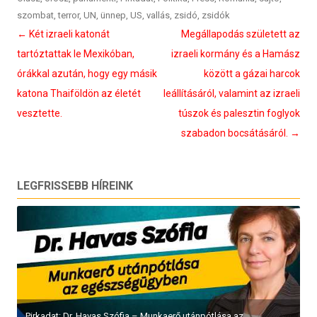
szombat
,
terror
,
UN
,
ünnep
,
US
,
vallás
,
zsidó
,
zsidók
Bejegyzés
←
Két izraeli katonát
Megállapodás született az
navigáció
tartóztattak le Mexikóban,
izraeli kormány és a Hamász
órákkal azután, hogy egy másik
között a gázai harcok
katona Thaiföldön az életét
leállításáról, valamint az izraeli
vesztette.
túszok és palesztin foglyok
szabadon bocsátásáról.
→
LEGFRISSEBB HÍREINK
Pirkadat: Dr. Havas Szófia – Munkaerő utánpótlása az...