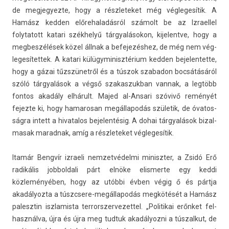
de meg­jegyez­te, hogy a részleteket még vég­legesítik. A
Hamász kedd­en előrehaladás­ról számolt be az Iz­rael­lel
folytatott katari székhelyű tárgyalásokon, kijelentve, hogy a
meg­beszélések közel állnak a be­fejezés­hez, de még nem vég­
legesítet­tek. A katari külügyminisztérium kedd­en be­jelen­tette,
hogy a gázai tűzszünetről és a túszok szabadon bocsátásáról
szóló tárgyalások a végső szakas­zukban van­nak, a legtöbb
fon­tos akadály elhárult. Majed al-Ansari szóvivő reményét
fejez­te ki, hogy hamarosan megál­lapodás születik, de óvatos­
ságra in­tett a hivatalos be­jelen­tésig. A dohai tárgyalások bi­zal­
masak marad­nak, amíg a részleteket vég­legesítik.
Itamár Bengvír iz­raeli nem­zetvédel­mi miniszt­er, a Zsidó Erő
radikális job­boldali párt elnöke elis­merte egy keddi
közleményében, hogy az utóbbi évben végig ő és pártja
akadályoz­ta a túszcsere-megállapodás megkötését a Hamász
palesztin iszlamis­ta ter­rorszer­vezet­tel. „Politikai erőnket fel­
használ­va, újra és újra meg tud­tuk akadályoz­ni a tús­zalkut, de