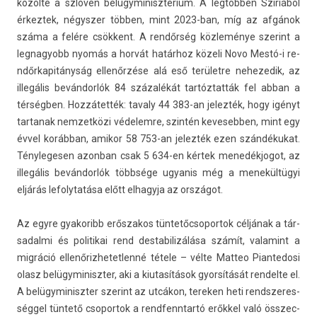
közölte a szlovén be­lügyminisztérium. A legtöbben Szíriából
érkez­tek, négysz­er többen, mint 2023-ban, míg az afgánok
száma a felére csökkent. A rendőrség közleménye szerint a
leg­nagyobb nyomás a horvát határhoz közeli Novo Mestó-i re­
ndőr­kapitányság ellenőrzése alá eső területre nehezedik, az
illegális bevándorlók 84 százalékát tartóztatták fel abban a
térségben. Hozzátették: tava­ly 44 383-an jelez­ték, hogy igényt
tar­tanak nem­zetközi védelem­re, szintén kevesebb­en, mint egy
évvel korábban, amikor 58 753-an jelez­ték ezen szándékukat.
Tényleges­en azon­ban csak 5 634-en kértek menedék­jogot, az
illegális bevándorlók többsége ugyanis még a menekültügyi
eljárás lefolytatása előtt el­hagyja az országot.
Az egyre gyakoribb erős­zakos tün­tetőc­sopor­tok céljának a tár­
sadal­mi és politikai rend de­stabilizálása számít, valamint a
migráció el­lenőriz­hetet­lenné tétele – vélte Mat­teo Pian­tedosi
olasz be­lügyminiszt­er, aki a kiutasítások gyorsítását re­ndel­te el.
A be­lügyminiszt­er szerint az utcákon, terek­en heti re­ndszeres­
séggel tüntető csopor­tok a re­ndfenntartó erőkkel való összec­