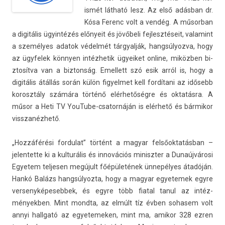
ismét látható lesz. Az első adásban dr.
Kósa Ferenc volt a vendég. A műsor­ban
a digitális ügyintézés előnyeit és jövőbeli fej­lesztéseit, valamint
a személyes adatok védelmét tár­gyal­ják, han­gsúlyoz­va, hogy
az ügyfelek könnyen in­téz­hetik ügyeiket on­line, miközben bi­
ztosít­va van a bi­zton­ság. Em­el­lett szó esik arról is, hogy a
digitális átállás során külön figyel­met kell fordítani az idősebb
korosztá­ly számára történő elérhetőségre és oktatásra. A
műsor a Heti TV YouTube-csatornáján is elérhető és bár­mikor
visszanéz­hető.
„Hozzáférési for­dulat” történt a magyar felsőoktatásban –
jelen­tette ki a kul­turális és innovációs miniszt­er a Dunaújvárosi
Egyetem tel­jes­en megújult főépületének ünnepélyes átadóján.
Hankó Balázs han­gsúlyoz­ta, hogy a magyar egyetemek egyre
ver­senyképeseb­bek, és egyre több fiat­al tanul az in­téz­
ményekb­en. Mint mondta, az elmúlt tíz évben sohasem volt
annyi hallgató az egyetemek­en, mint ma, amikor 328 ezren