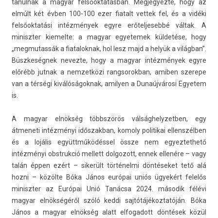
tanul­nak a magyar felsőoktatásban. Meg­jegyez­te, hogy az
elmúlt két évben 100-100 ezer fiatalt vet­tek fel, és a vidéki
felsőoktatási intézmények egyre erőtel­jesebbé váltak. A
miniszt­er kiemel­te: a magyar egyetemek küldetése, hogy
„meg­mutas­sák a fiatalok­nak, hol lesz majd a helyük a világban”.
Büszkeségnek nevez­te, hogy a magyar intézmények egyre
előrébb jut­nak a nem­zetközi rangsorok­ban, amib­en szerepe
van a térségi kiválóságok­nak, amily­en a Dunaújvárosi Egyetem
is.
A magyar elnökség többszörös vál­sághelyzetb­en, egy
átmeneti intézményi idős­zakban, komo­ly politikai el­lenszélb­en
és a lojális együttműködéssel össze nem egyez­tethető
intézményi ob­struk­ció mel­lett dol­gozott, ennek ellenére – vagy
talán éppen ezért – sikerült történelmi döntéseket tető alá
hozni – közölte Bóka János európai uniós ügyekért felelős
miniszt­er az Európai Unió Tanácsa 2024. második félévi
magyar elnökségéről szóló keddi saj­tótájékoz­tatóján. Bóka
János a magyar elnökség alatt el­fogadott döntések közül