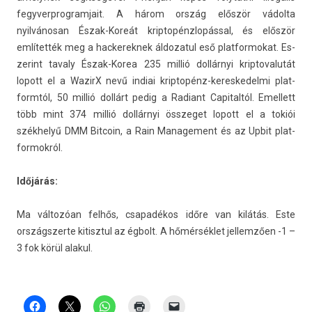
fegyverprog­ramjait. A három ország először vádolta
nyilvánosan Észak-Koreát krip­topénzlopáss­al, és először
említették meg a hac­kerek­nek áldozatul eső plat­formokat. Es­
zerint tava­ly Észak-Korea 235 millió dollárnyi krip­tovalutát
lopott el a WazirX nevű in­diai kriptopénz-kereskedelmi plat­
formtól, 50 millió dollárt pedig a Radiant Capital­tól. Em­el­lett
több mint 374 millió dollárnyi összeget lopott el a tokiói
székhelyű DMM Bi­tcoin, a Rain Man­age­ment és az Upbit plat­
formok­ról.
Időjárás:
Ma változóan felhős, csapadékos időre van kilátás. Este
országszer­te kitisztul az égbolt. A hőmérséklet jel­lemző­en -1 –
3 fok körül al­akul.