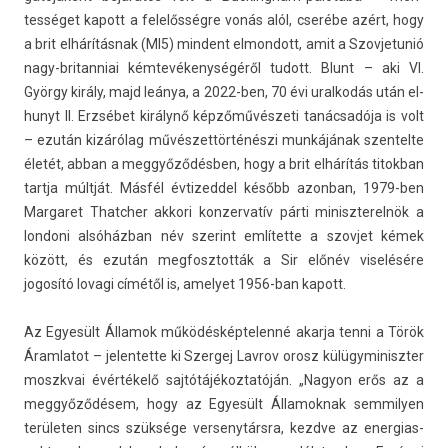
tességet kapott a felelősségre vonás alól, cserébe azért, hogy
a brit elhárításnak (MI5) min­dent el­mondott, amit a Szov­jetunió
nagy-britanniai kémtevékenységéről tudott. Blunt – aki VI.
György király, majd leánya, a 2022-ben, 70 évi ural­kodás után el­
hunyt II. Erzsébet királynő képzőművészeti tanácsadója is volt
– ezután kizárólag művészettörténészi munkájának szen­telte
életét, abban a meggyőződésben, hogy a brit elhárítás titok­ban
tartja múltját. Másfél évtized­del később azon­ban, 1979-ben
Mar­garet Thatch­er ak­kori kon­zervatív párti miniszterel­nök a
lon­doni alsóházban név szerint említette a szov­jet kémek
között, és ezután meg­fosztot­ták a Sir előnév viselésére
jogosító lovagi címétől is, amelyet 1956-ban kapott.
Az Egyesült Államok működés­képtelenné akar­ja tenni a Török
Áram­latot – jelen­tette ki Szer­gej Lav­rov orosz külügyminiszt­er
moszkvai évértékelő saj­tótájékoz­tatóján. „Nagyon erős az a
meggyőződésem, hogy az Egyesült Államok­nak sem­mily­en
területen sincs szüksége ver­senytársra, kezdve az en­er­gias­