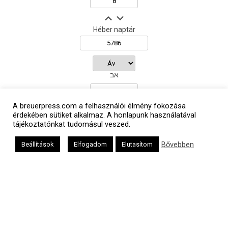
Héber naptár
אב
A breuerpress.com a felhasználói élmény fokozása
érdekében sütiket alkalmaz. A honlapunk használatával
Oldalunkat a Mazsök támogatja
tájékoztatónkat tudomásul veszed.
Bővebben
Beállítások
Elfogadom
Elutasítom