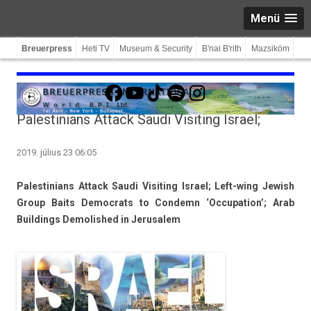
Menü
Breuerpress
Heti TV
Museum & Security
B'nai B'rith
Mazsiköm
Facebook
YouTube
TikTok
Spotify
Instagram
Palestinians Attack Saudi Visiting Israel;
2019. július 23 06:05
Pales­tinians At­tack Saudi Visit­ing Is­rael; Left-wing Jewish
Group Baits De­moc­rats to Con­demn ‘Oc­cupa­tion’; Arab
Build­ings De­molis­hed in Jerusalem