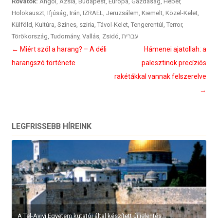
Rovatok:
Angol
,
Ázsia
,
Budapest
,
Európa
,
Gazdaság
,
Héber
,
Holokauszt
,
Ifjúság
,
Irán
,
IZRAEL
,
Jeruzsálem
,
Kiemelt
,
Közel-Kelet
,
Külföld
,
Kultúra
,
Színes
,
sziria
,
Távol-Kelet
,
Tengerentúl
,
Terror
,
Törökország
,
Tudomány
,
Vallás
,
Zsidó
,
עברית
Bejegyzés
←
Miért szól a harang? – A déli
Hámenei ajatollah: a
navigáció
harangszó története
palesztinok precíziós
rakétákkal vannak felszerelve
→
LEGFRISSEBB HÍREINK
A Tel-Avivi Egyetem kutatói által készített új jelentés...