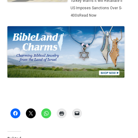
Turkey Warns it will Retaliate if
US Imposes Sanctions Over S-
400s
Read Now