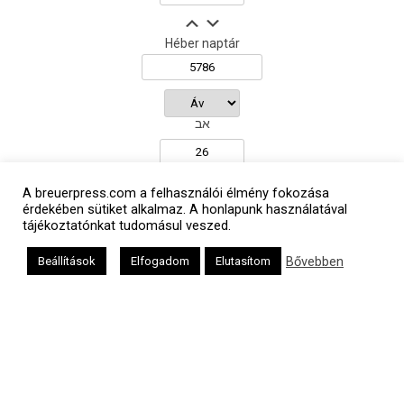
Héber naptár
אב
A breuerpress.com a felhasználói élmény fokozása
Oldalunkat a Mazsök támogatja
érdekében sütiket alkalmaz. A honlapunk használatával
tájékoztatónkat tudomásul veszed.
Bővebben
Beállítások
Elfogadom
Elutasítom