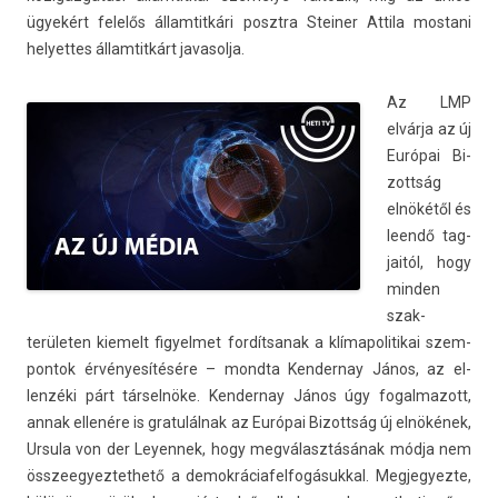
ügyekért felelős állam­titkári posztra Stein­er At­tila mos­tani
helyet­tes állam­titkárt javasol­ja.
Az LMP
elvárja az új
Európai Bi­
zottság
elnökétől és
leendő tag­
jaitól, hogy
mind­en
szak­
terület­en kiemelt figyel­met for­dítsanak a klímapolitikai szem­
pontok érvényesítésére – mondta Ken­dernay János, az el­
lenzéki párt társelnöke. Ken­dernay János úgy fogal­mazott,
annak ellenére is gratulál­nak az Európai Bi­zottság új elnökének,
Ur­sula von der Leyen­nek, hogy megválasztásának módja nem
összeegyez­tethető a de­mok­ráciafel­fogásukk­al. Meg­jegyez­te,