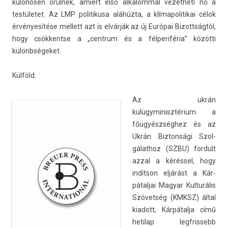
különösen örülnek, amiért első al­kalomm­al vezet­heti nő a
testületet. Az LMP politikusa aláhúzta, a klímapolitikai célok
érvényesítése mel­lett azt is elvárják az új Európai Bi­zottság­tól,
hogy csök­kentse a „centrum és a fél­periféria” közötti
különbségeket.
Külföld:
Az ukrán
külügyminisztérium a
főügyészséghez és az
Ukrán Bi­zton­sági Szol­
gálat­hoz (SZBU) for­dult
azzal a kéréssel, hogy
indítson eljárást a Kár­
pátal­jai Magyar Kul­turális
Szövetség (KMKSZ) által
kiadott, Kárpátalja című
hetilap legfris­sebb