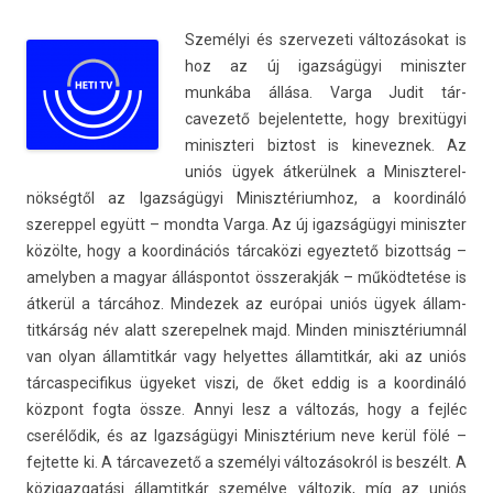
Személyi és szer­vezeti változásokat is
hoz az új igazságügyi miniszt­er
munkába állása. Varga Judit tár­
cavezető be­jelen­tette, hogy brexitügyi
miniszteri bi­ztost is kinevez­nek. Az
uniós ügyek átkerülnek a Miniszterel­
nökség­től az Igazságügyi Minisztérium­hoz, a koor­dináló
szerep­pel együtt – mondta Varga. Az új igazságügyi miniszt­er
közölte, hogy a koor­dinációs tárcaközi egyez­tető bi­zottság –
amelyb­en a magyar állás­pontot összerak­ják – működtetése is
átkerül a tárcához. Min­dezek az európai uniós ügyek állam­
titkár­ság név alatt szerepel­nek majd. Mind­en minisztérium­nál
van olyan állam­titkár vagy helyet­tes állam­titkár, aki az uniós
tár­caspecifikus ügyeket viszi, de őket eddig is a koor­dináló
központ fogta össze. Annyi lesz a változás, hogy a fejléc
cserélődik, és az Igazságügyi Minisztérium neve kerül fölé –
fej­tette ki. A tár­cavezető a személyi változásokról is beszélt. A
közigaz­gatási állam­titkár személye vál­tozik, míg az uniós