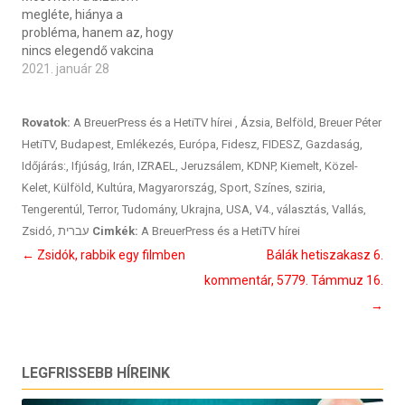
megléte, hiánya a
probléma, hanem az, hogy
nincs elegendő vakcina
2021. január 28
Rovatok:
A BreuerPress és a HetiTV hírei
,
Ázsia
,
Belföld
,
Breuer Péter
HetiTV
,
Budapest
,
Emlékezés
,
Európa
,
Fidesz
,
FIDESZ
,
Gazdaság
,
Időjárás:
,
Ifjúság
,
Irán
,
IZRAEL
,
Jeruzsálem
,
KDNP
,
Kiemelt
,
Közel-
Kelet
,
Külföld
,
Kultúra
,
Magyarország
,
Sport
,
Színes
,
sziria
,
Tengerentúl
,
Terror
,
Tudomány
,
Ukrajna
,
USA
,
V4.
,
választás
,
Vallás
,
Zsidó
,
עברית
Cimkék:
A BreuerPress és a HetiTV hírei
Bejegyzés
←
Zsidók, rabbik egy filmben
Bálák hetiszakasz 6.
navigáció
kommentár, 5779. Támmuz 16.
→
LEGFRISSEBB HÍREINK