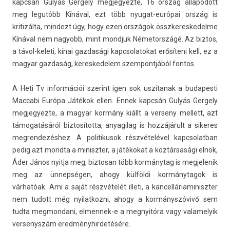
kapcsán Gulyás Ger­ge­ly meg­jegyez­te, 16 ország állapodott
meg legutóbb Kínával, ezt több nyugat-európai ország is
kritizál­ta, min­dezt úgy, hogy ezen országok összkeres­kedel­me
Kínával nem nagyobb, mint mondjuk Németországé. Az bi­ztos,
a távol-keleti, kínai gaz­dasági kapcsolatokat erősíteni kell, ez a
magyar gaz­daság, keres­kedelem szem­pontjából fon­tos.
A Heti Tv in­for­mációi szerint igen sok uszítanak a budapes­ti
Mac­cabi Európa Játékok ellen. Ennek kapcsán Gulyás Ger­ge­ly
meg­jegyez­te, a magyar kormány kiállt a ver­seny mel­lett, azt
támogatásáról bi­ztosítot­ta, an­yagilag is hozzájárult a sikeres
meg­rendezés­hez. A politikusok részvételével kapcsolat­ban
pedig azt mondta a miniszt­er, a játékokat a köztársasági elnök,
Áder János nyit­ja meg, bi­ztosan több kormánytag is meg­jelenik
meg az ünnepségen, ahogy külföldi kor­mánytagok is
várhatóak. Ami a saját részvételét il­leti, a kan­celláriaminiszt­er
nem tudott még nyilat­kozni, ahogy a kormányszóvivő sem
tudta meg­mondani, elmennek-e a meg­nyitóra vagy valamelyik
ver­senys­zám ered­ményhir­detésére.