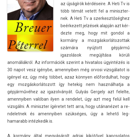
az újságírók kérdéseire. A Heti Tv is
több témát vetett fel a miniszter­
nek. A Heti Tv a szer­kesztőség­hez
be­ér­kezett jelzések alapján azt kér­
dezte meg, hogy mit gon­dol a
kormány a moz­gáskor­látozot­tak
számára nyújtott gépjármű
igazolások megújítása körüli
anomáliákról. Az in­for­mációk szerint a hivatalos ügyintézés is
30 napot vesz igénybe, amen­nyib­en még or­vosi vizsgálatot is
igényel ez, úgy még többet, azaz könnyen előfor­dulhat, hogy
egy moz­gáskor­látozott így hetekig nem használ­hatja a
gépjárművéhez az igazol­ványát. Gulyás Ger­ge­ly azt felel­te,
amen­nyib­en valóban ilyen a re­ndelet, úgy azt meg felül kell
vizsgálni. A miniszt­er ígéretet tett arra, hogy utánanézet a re­
ndelet­nek és amen­nyib­en szükséges, úgy a lehető leg­
hamarabb in­téz­kedik is.
A kormány által megvásárolt ad­riai kikötővel kapcsolatos