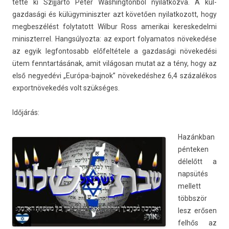
tette ki Szijjártó Péter Was­hington­ból nyilat­kozva. A kül­
gazdasági és külügyminiszt­er azt követően nyilat­kozott, hogy
meg­beszélést folytatott Wil­bur Ross amerikai keres­kedel­mi
miniszter­rel. Han­gsúlyoz­ta: az ex­port folyamatos növekedése
az egyik leg­fontosabb előfeltétele a gaz­dasági növekedési
ütem fenntar­tásának, amit világosan mutat az a tény, hogy az
első negyedévi „Európa-bajnok” növekedéshez 6,4 százalékos
ex­portnövekedés volt szükséges.
Időjárás:
Hazánkban
pén­tek­en
délelőtt a
napsütés
mel­lett
többször
lesz erősen
felhős az