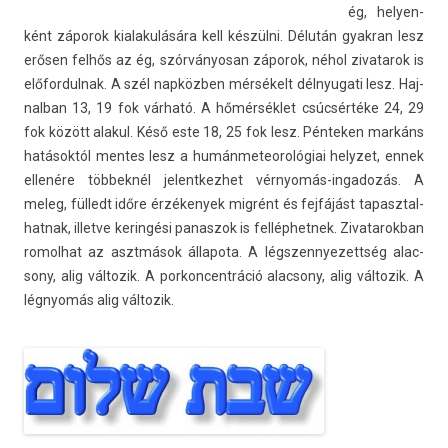
ég, helyen­
ként záporok kialakulására kell készülni. Délután gyak­ran lesz
erősen felhős az ég, szór­ványosan záporok, néhol zivatarok is
előfor­dulnak. A szél napközben mérsékelt dél­nyugati lesz. Haj­
nalban 13, 19 fok várható. A hőmérséklet csúcsértéke 24, 29
fok között al­akul. Késő este 18, 25 fok lesz. Pén­tek­en markáns
hatásoktól men­tes lesz a humán­meteorológiai helyzet, ennek
ellenére többeknél jelentkez­het vérnyomás-ingadozás. A
meleg, fülledt időre érzékenyek migrént és fejfájást tapasztal­
hatnak, il­let­ve kerin­gési panas­zok is fel­léphet­nek. Zivatarok­ban
romol­hat az asztmások állapota. A légszen­nyezettség al­ac­
sony, alig vál­tozik. A por­koncentráció al­ac­sony, alig vál­tozik. A
légnyomás alig vál­tozik.