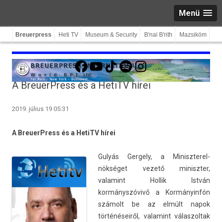
Menü
Breuerpress
Heti TV
Museum & Security
B'nai B'rith
Mazsiköm
Facebook
YouTube
TikTok
Spotify
Instagram
A BreuerPress és a HetiTV hírei
2019. július 19 05:31
A BreuerPress és a HetiTV hírei
Gulyás Ger­ge­ly, a Miniszterel­
nökséget vezető miniszt­er,
valamint Hol­lik István
kormányszóvivő a Kormányinfón
számolt be az elmúlt napok
történéseiről, valamint válas­zoltak