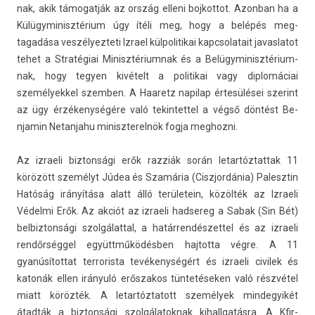
nak, akik támogat­ják az ország el­leni boj­kottot. Azon­ban ha a
Külügyminisztérium úgy ítéli meg, hogy a belépés meg­
tagadása ves­zélyez­teti Iz­rael kül­politikai kapcsolatait javas­latot
tehet a Stratégiai Minisztérium­nak és a Be­lügyminisztérium­
nak, hogy tegy­en kivételt a politikai vagy di­plomáciai
személyek­kel szemb­en. A Haaretz napilap értesülései szerint
az ügy érzékenységére való tekin­tettel a végső döntést Be­
njamin Netan­jahu miniszterel­nök fogja meg­hozni.
Az iz­raeli bi­zton­sági erők razziák során letar­tóztat­tak 11
körözött személyt Júdea és Szamária (Ciszjor­dánia) Palesztin
Hatóság irányítása alatt álló területein, közölték az Iz­raeli
Védelmi Erők. Az akciót az iz­raeli had­sereg a Sabak (Sin Bét)
be­lbiz­tonsági szol­gálatt­al, a határ­rendés­zettel és az iz­raeli
rendőrséggel együttműködésben haj­totta végre. A 11
gyanúsítot­tat ter­roris­ta tevékenységért és iz­raeli civilek és
katonák ellen irányuló erős­zakos tüntetéseken való részvétel
miatt körözték. A letar­tóztatott személyek min­degyikét
átadták a bi­zton­sági szol­gálatok­nak kihallgatás­ra. A Kfir-