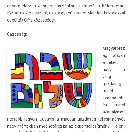
dandár Net­zah Jehuda zászlóaljának katonái a héten letar­
tóztat­tak 2 palesztint, akik a gyanú szerint Molotov-koktélokkal
dobálták Ofra közösséget.
Gaz­daság:
Magyarorsz
ág abban
érdekelt,
hogy a
világ­
gazdaság
minél
szabadabb
és minél
akadályme
n­tesebb legy­en, ugyanis a magyar gaz­daság tel­jesít­ményét
nagy mértékben meg­határoz­za az ex­porttel­jesít­mény – jelen­