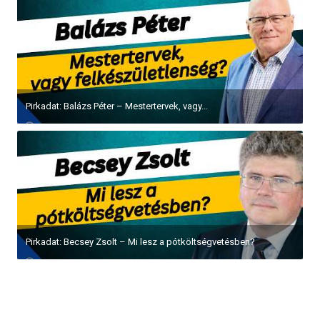
Pirkadat: Balázs Péter – Mestertervek, vagy...
Pirkadat: Becsey Zsolt – Mi lesz a pótköltségvetésben?