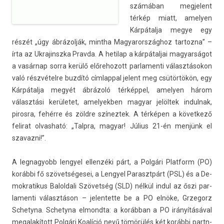
számában meg­jelent
térkép miatt, amely­en
Kárpátalja megye egy
részét „úgy ábrázolják, mintha Magyarország­hoz tar­tozna” –
írta az Uk­rajinszka Prav­da. A hetilap a kár­pátal­jai magyar­ságot
a vasárnap sorra kerülő előrehozott par­lamen­ti választásokon
való részvételre buzdító cím­lapp­al jelent meg csütörtökön, egy
Kárpátalja megyét ábrázoló térképpel, amely­en három
választási kerületet, amelyekb­en magyar jelöltek in­dul­nak,
piros­ra, fehérre és zöldre színez­tek. A térképen a követ­kező
felirat ol­vasható: „Talpra, magyar! Július 21-én menjünk el
szavaz­ni!”.
A leg­nagyobb len­gyel el­lenzéki párt, a Polgári Plat­form (PO)
korábbi fő szövetségesei, a Len­gyel Para­sztpárt (PSL) és a De­
mok­ratikus Balol­dali Szövetség (SLD) nélkül indul az őszi par­
lamen­ti választáson – jelen­tette be a PO elnöke, Grzegorz
Schetyna. Schetyna el­mondta: a korábban a PO irányításával
megalakított Polgári Koalíció nevű tömörülés két korábbi partn­