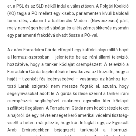
er, a PSL és az SLD nélkül indul a választáson. A Polgári Koalíció
(KO) tagja a PO mel­lett egy kisebb, par­lament­en kívüli balol­dali
tömörülés, valamint a bal­liberális Modern (Nowoc­zesna) párt,
mely nemrégen belső válsága és a létszámcsökkenés nyomán
egy par­lamen­ti frak­cióvá ol­vadt össze a PO-val.
Az iráni For­radal­mi Gárda el­fogott egy külföldi olajszál­lító hajót
a Hormuzi-szorosban – jelen­tette be az iráni állami televízió,
hozzátéve, hogy a tank­er kőolajat csempészett. A televízió a
For­radal­mi Gárda be­jelen­tésére hivat­kozva azt közölte, hogy a
hajót – tizen­két fős legénységével – vasárnap, az Iránhoz tar­
tozó Larak sziget­től nem messze fogták el, azután, hogy
segélyhívásokat adott le. A gárda közlése szerint a tank­er iráni
csempészek segítségével csak­nem egymil­lió liter kőolajat
szállított illegálisan. A For­radal­mi Gárda nem közölt részleteket
a hajóról, de egy név­telen­séget kérő amerikai védelmi tisztség­
viselő a héten már jelez­te, hogy Irán lefog­lalt egy, az Egyesült
Arab Em­ír­ségekb­en be­jegyzett tankhajót a Hormuzi-