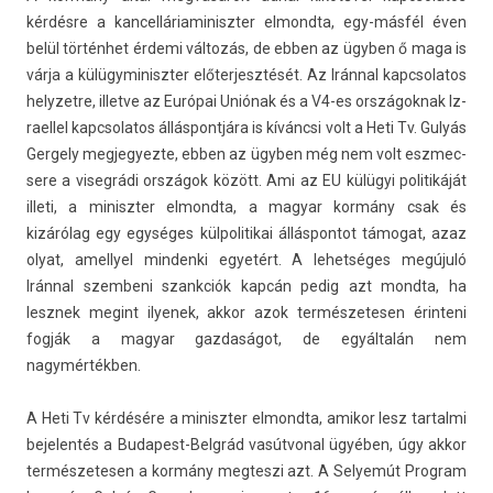
kérdésre a kan­celláriaminiszt­er el­mondta, egy-másfél éven
belül történhet érdemi változás, de ebben az ügyben ő maga is
várja a külügyminiszt­er előter­jesztését. Az Iránnal kapcsolatos
helyzet­re, il­let­ve az Európai Uniónak és a V4-es országok­nak Iz­
rael­lel kapcsolatos állás­pontjára is kíváncsi volt a Heti Tv. Gulyás
Ger­ge­ly meg­jegyez­te, ebben az ügyben még nem volt eszmec­
sere a viseg­rádi országok között. Ami az EU külügyi politikáját
il­leti, a miniszt­er el­mondta, a magyar kormány csak és
kizárólag egy egységes kül­politikai állás­pontot támogat, azaz
olyat, amel­lyel min­denki egyetért. A lehet­séges megújuló
Iránnal szem­beni szankciók kapcán pedig azt mondta, ha
lesznek megint il­yenek, akkor azok ter­mészetes­en érin­teni
fogják a magyar gaz­daságot, de egyáltalán nem
nagymértékben.
A Heti Tv kérdésére a miniszt­er el­mondta, amikor lesz tar­talmi
be­jelen­tés a Budapest-Belgrád vasút­von­al ügyében, úgy akkor
ter­mészetes­en a kormány meg­teszi azt. A Selyemút Pro­gram