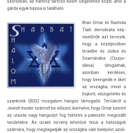
szorosban, az Iránhoz tar­tozó Kesm szigetéhez közel, ahol a
gárda egyik bázisa is található.
Ilhan Omar és Ras­hida
Tlaib de­mok­rata kép­
viselőnők azt ter­vezik,
hogy a közeljövőben
Iz­rael­be és Júdea és
Szamáriába (Ciszjor­
dánia) látogat­nak,
azon­ban kérdéses,
hogy beengedik-e őket
az országba, mivel a
boj­kott, elszigetelés és
szankciók (BDS) moz­galom han­gos támogatói. Tervükről a
Jewish In­sid­er számolt be először, kiemel­ve, hogy Omar szerint
az utazás nagy hangsúlyt fog fek­tetni a palesztin megszállt
területek­re. Az iz­raeli törvény lehetővé teszi a hatóságok
számára, hogy meg­tagad­ják az országba való belépést azok­