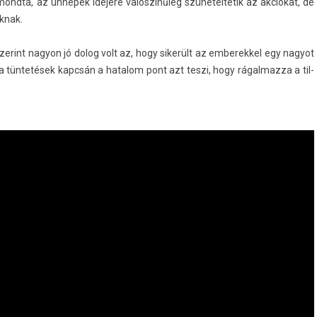
mondta, az ünnepek idejére valószínűleg szünetel­tetik az akciókat, de
k­nak.
szerint nagyon jó dolog volt az, hogy sikerült az em­berek­kel egy nagyot
a tüntetések kapcsán a hatalom pont azt teszi, hogy rágal­mazza a til­