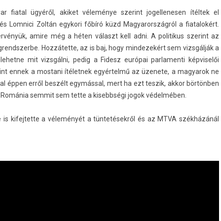
fiat­al ügyéről, akiket véleménye szerint jogel­lenes­en ítéltek el
és Lom­nici Zoltán egykori főbíró küzd Magyarország­ról a fiatalokért.
érvényük, amire még a héten választ kell adni. A politikus szerint az
jog­rendszer­be. Hozzátette, az is baj, hogy min­dezekért sem vizsgálják a
het­ne mit vizsgálni, pedig a Fidesz európai par­lamen­ti kép­viselői
zerint ennek a mos­tani ítélet­nek egyértelmű az üzenete, a magyarok ne
t­al éppen erről beszélt egymással, mert ha ezt tes­zik, akkor börtönben
 Románia sem­mit sem tette a kisebbségi jogok védelmében.
ője is kifej­tette a véleményét a tüntetésekről és az MTVA székházánál