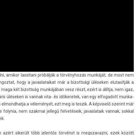
élni, amikor lassítani próbálják a törvényhozás munkáját, de most nem
n­goz­tat, hogy a javas­lataikat már a bi­zottsági üléseken elutasít­ják a
, ő maga két bi­zottság munkájában vesz részt, ezért is állítja, nem igaz,
enáris üléseken is van­nak vita- és időkeretek, van egy el­fogadott munka-
 el­mondhat­ja a véleményét, ezt meg is tes­zik. A kép­viselő szerint már
 folynia, nem szak­mai jel­legű fel­vetéseik, javas­lataik van­nak, sokk­al
ek.
ban azért sikerült több jelen­tős törvényt is megszavaz­ni, ezek között