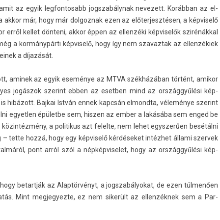
 amit az egyik leg­fontosabb jogszabálynak nevezett. Korábban az el­
ta akkor már, hogy már dol­goznak ezen az előter­jesztés­en, a kép­viselő
erről kel­let dönteni, akkor éppen az el­lenzéki kép­viselők szirénákkal
 még a kormánypárti kép­viselő, hogy így nem szavaz­tak az el­lenzékiek
einek a díjazását.
tódott, aminek az egyik eseménye az MTVA székházában történt, amikor
. Egyes jogászok szerint ebben az esetb­en mind az országgyűlési kép­
 is hibázott. Baj­kai István ennek kapcsán el­mondta, véleménye szerint
atol­ni egyetl­en épületbe sem, hisz­en az ember a lakásába sem enged be
 közintézmény, a politikus azt felel­te, nem lehet egys­zerű­en besétálni
 – tette hozzá, hogy egy kép­viselő kérdéseket intézhet állami szer­vek
l­máról, pont arról szól a nép­képviselet, hogy az országgyűlési kép­
a, hogy bet­artják az Alaptörvényt, a jogszabályokat, de ezen túlmenően
ás. Mint meg­jegyez­te, ez nem sikerült az el­lenzék­nek sem a Par­