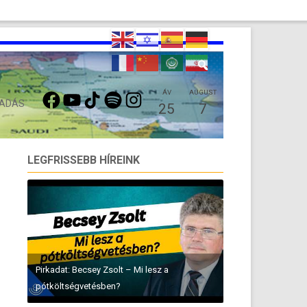
FACEBOOK
YOUTUBE
TIKTOK
SPOTIFY
INSTAGRAM
ÁV
AUGUST
 ADÁS
25
7
LEGFRISSEBB HÍREINK
Pirkadat: Becsey Zsolt – Mi lesz a
pótköltségvetésben?