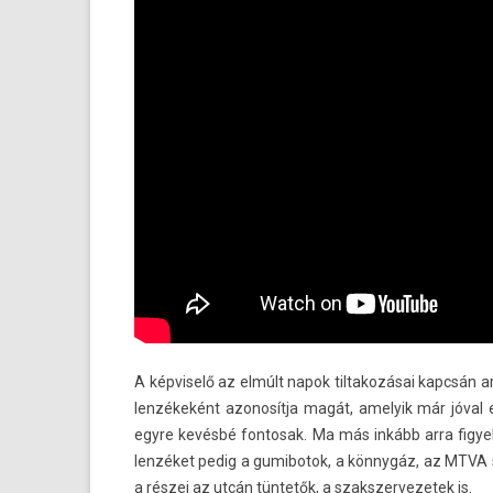
A kép­viselő az elmúlt napok til­takozásai kapcsán ar
lenzékeként azonosít­ja magát, amelyik már jóval 
egyre kevésbé fon­tosak. Ma más inkább arra figyel­
lenzéket pedig a gumibotok, a könnygáz, az MTVA s
a részei az utcán tüntetők, a szakszer­vezetek is.