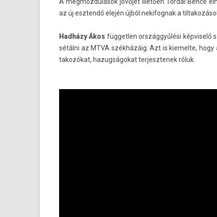
A meg­mozdulások jövőjét illetően Tor­dai Bence el­
az új esztendő elején újból nekifog­nak a til­takozáso
Hadházy Ákos
füg­getl­en országgyűlési kép­viselő 
sétálni az MTVA székházáig. Azt is kiemel­te, hogy 
takozókat, hazug­ságokat ter­jesztenek róluk.