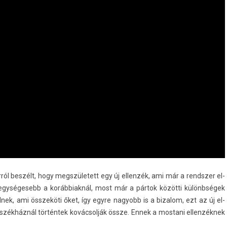
ról beszélt, hogy megszületett egy új el­lenzék, ami már a re­ndsz­er el­
egységesebb a koráb­biak­nál, most már a pártok közötti különbségek
nek, ami összeköti őket, így egyre nagyobb is a bi­zalom, ezt az új el­
zékháznál történtek kovácsolják össze. Ennek a mos­tani el­lenzék­nek