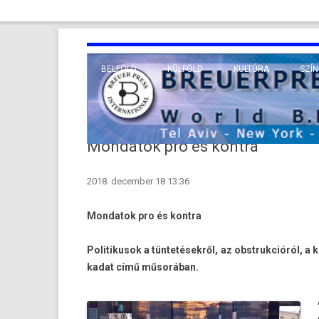
BELFÖLD
KÜLFÖLD
KULTÚRA
SZÍN
EURÓPA
TUDO
VALLÁS
KÖZEL-KELET
Mondatok pro és kontra
TÁVOL-KELET
2018. december 18 13:36
TENGERENTÚL
Mon­datok pro és kontra
Politikusok a tüntetésekről, az ob­struk­cióról, a
kadat című műsorában.