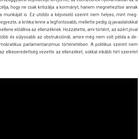
célja, hogy ne csak kritizál­ja a kormányt, hanem meg­nehezít­se annak
a munkáját is. Ez utóbbi a kép­viselő szerint nem helyes, mint meg­
jegyez­te, a kritika lenne a leg­fontosabb, mel­lette pedig új javas­latokk­al
kel­lene előállnia az el­lenzék­nek. Hozzátette, ami történt, az azért jóval
több és súlyosabb az ob­struk­ciónál, amire még nem volt példa a de­
mok­ratikus par­lamen­tariz­mus történetében. A politikus szerint nem
az el­keseredettség vezet­te az el­lenzéket, sokk­al inkább hírt szeretet