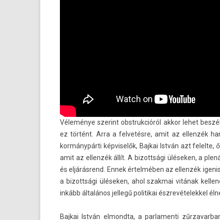
Véleménye szerint ob­struk­cióról akkor lehet besz
ez történt. Arra a fel­vetés­re, amit az el­lenzék ha
kormánypárti kép­viselők, Baj­kai István azt felel­te
amit az el­lenzék állít. A bi­zottsági üléseken, a pl
és eljárásrend. Ennek értelmében az el­lenzék igenis
a bi­zottsági üléseken, ahol szak­mai vitának kel­lene
inkább általános jel­legű politikai észrevételek­kel éln
Baj­kai István el­mondta, a par­lamen­ti zűr­zavar­