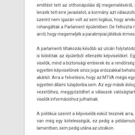
említést tett az otthonápolási díj megemeléséről,
lenzék tett erre javas­latot, a kormány azt válas­zol
szerint nem igazán volt az sem logikus, hogy amikor 
rohan­gáltak a Par­la­ment épületében. De fel­hozta
arról, hogy megemel­jék a para­lim­piai játékok érmes
A par­lamen­ti til­takozás később az utcán folyta
is kidob­tak az épületből el­lenzéki kép­viselőket
viselők, mind a bi­zton­sági em­berek és a rendőrség
egyetl­en kép­viselőnek sincs joga erős­zakk­al be­h
akárkit. Arra a fel­vetés­re, hogy az MTVA mégis egy
egyetl­en állami tulaj­donba sem. Az egy másik dolog
vezetőihez, meggyőződhet a válas­zok valóság­tarta
viselők in­for­mációhoz jut­hatnak.
A politikus szerint a kép­viselők esküt tesznek arr
van még egy köteles­ségük, ez pedig a pél­damutat
lamentb­en, sem pedig utána az utcákon.