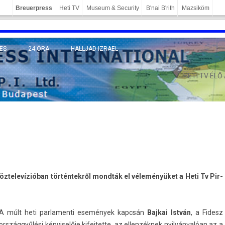
Breuerpress
Heti TV
Museum & Security
B'nai B'rith
Mazsiköm
ES
24 ÓRA
HALLJAD IZRAEL
MÁNY
HETI TV ÉLŐ
 köz­televízióban történtekről mondták el véleményüket a Heti Tv Pir­
A múlt heti par­lamen­ti események kapcsán
Baj­kai István
, a Fidesz
országgyűlési kép­viselője kifej­tette, az el­lenzék­nek nyilvánvalóan az a