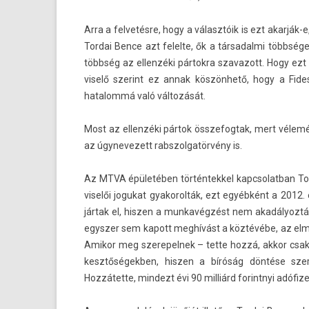
Arra a fel­vetés­re, hogy a választóik is ezt akarják-
Tor­dai Bence azt felel­te, ők a tár­sadal­mi többsége
többség az el­lenzéki pár­tokra szavazott. Hogy ezt
viselő szerint ez annak köszönhető, hogy a Fidesz
hatalommá való változását.
Most az el­lenzéki pártok összefog­tak, mert vélemény
az úgynevezett rabszol­gatör­vény is.
Az MTVA épületében tör­téntek­kel kapcsolat­ban Tor
viselői jogukat gyakorol­ták, ezt egyébként a 2012. 
jártak el, hisz­en a mun­kavég­zést nem akadályozt
egysz­er sem kapott meghívást a köztévébe, az el
Amikor meg szerepel­nek – tette hozzá, akkor csakis
kesztőségekb­en, hisz­en a bíróság döntése szeri
Hozzátette, min­dezt évi 90 milliárd forintnyi adófize