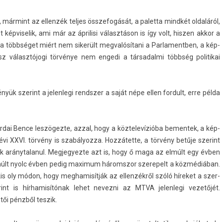
e, mármint az el­lenzék tel­jes összefogását, a palet­ta mindkét oldaláról,
t kép­viselik, ami már az áprilisi választáson is így volt, hisz­en akkor a
 a többséget miért nem sikerült meg­valósítani a Par­lamentb­en, a kép­
 választójogi törvénye nem en­gedi a tár­sadal­mi többség politikai
ük szerint a jelen­legi re­ndsz­er a saját népe ellen for­dult, erre példa
­dai Bence leszögezte, azzal, hogy a köz­televízióba be­men­tek, a kép­
évi XXVI. törvény is szabályoz­za. Hozzátette, a törvény betűje szerint
ák aránytalanul. Meg­jegyez­te azt is, hogy ő maga az elmúlt egy évben
múlt nyolc évben pedig maxi­mum háromszor szerepelt a közmédiában.
 oly módon, hogy meg­hamisít­ják az el­lenzék­ről szóló híreket a szer­
nt is hír­hamisítónak lehet nevez­ni az MTVA jelen­legi vezetőjét.
tői pénzből tes­zik.