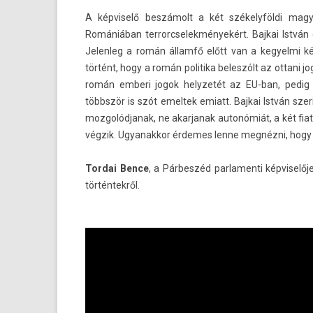
A kép­viselő beszámolt a két székelyföldi magyar 
Romániában ter­rorcselek­ményekért. Baj­kai István 
Jelen­leg a román államfő előtt van a kegyel­mi k
történt, hogy a román politika be­les­zólt az ot­tani 
román em­beri jogok helyzetét az EU-ban, pedig le
többször is szót em­el­tek em­iatt. Baj­kai István s
moz­golód­janak, ne akar­janak autonómiát, a két fia
végzik. Ugyanak­kor érdemes lenne megnézni, hogy
Tor­dai Bence
, a Párbeszéd par­lamen­ti kép­visel
történtekről.