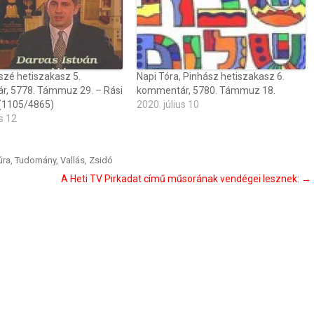
zé hetiszakasz 5.
Napi Tóra, Pinhász hetiszakasz 6.
, 5778. Támmuz 29. – Rási
kommentár, 5780. Támmuz 18.
 (1105/4865)
2020. július 10
s 12
úra
,
Tudomány
,
Vallás
,
Zsidó
A Heti TV Pirkadat című műsorának vendégei lesznek:
→