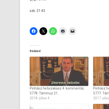
szk: 21.43
Related
Pinhász hetiszakasz 4. kommentár,
Pinhász h
5778. Támmuz 21.
5777. Tá
2018. július 4
2017. júliu