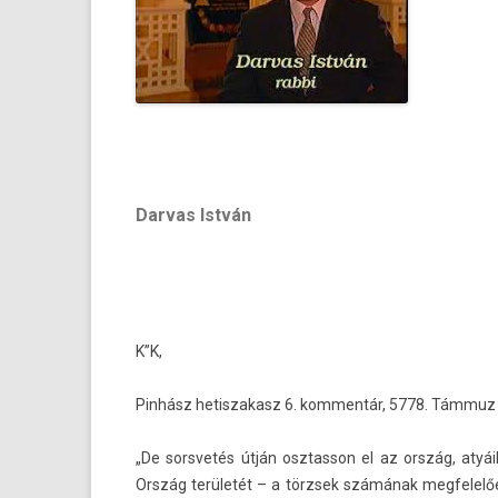
Darvas István
K”K,
Pinhász hetis­zakasz 6. kom­mentár, 5778. Támmuz
„De sorsvetés útján osztas­son el az ország, atyáik
Ország területét – a törzsek számának meg­felelő­e