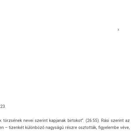
x
 23.
 törzsének nevei szerint kap­janak bi­rtokot”. (26:55). Rási szerint az
n – tizen­két különböző nagyságú részre osztot­ták, figyelem­be véve,