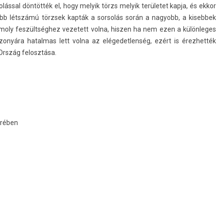
oláss­al döntötték el, hogy melyik törzs melyik területet kapja, és ekkor
yobb létszámú törzsek kapták a sor­solás során a nagyobb, a kiseb­bek
mo­ly feszültséghez vezetett volna, hisz­en ha nem ezen a külön­leges
zonyára hatal­mas lett volna az elégedet­lenség, ezért is ére­zhet­ték
Ország felosztása.
krében