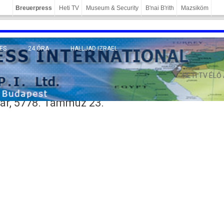
Breuerpress
Heti TV
Museum & Security
B'nai B'rith
Mazsiköm
ES
24 ÓRA
HALLJAD IZRAEL
MÁNY
HETI TV ÉLŐ
ár, 5778. Támmuz 23.