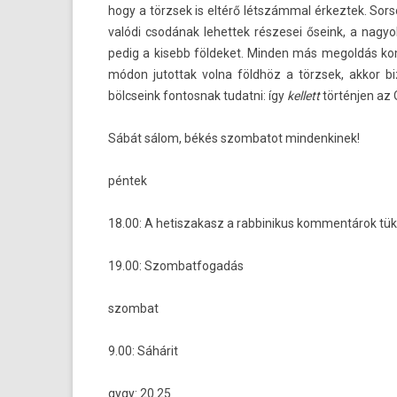
hogy a törzsek is eltérő létszámmal érkez­tek. Sor­s
valódi csodának lehet­tek rés­zesei őseink, a nag
pedig a kisebb föl­deket. Mind­en más megol­dás ko
módon jutot­tak volna földhöz a törzsek, akkor bi­
bölcseink fon­tosnak tudat­ni: így
kel­lett
történjen az 
Sábát sálom, békés szom­batot min­denkinek!
péntek
18.00: A hetis­zakasz a rab­binikus kom­mentárok tü
19.00: Szom­batfogadás
szom­bat
9.00: Sáhárit
gygy: 20.25