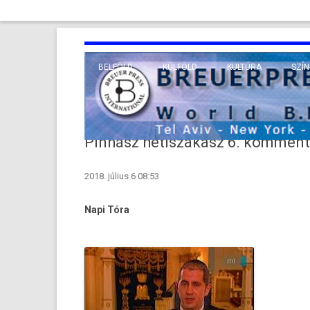
BELFÖLD
KÜLFÖLD
KULTÚRA
SZÍN
EURÓPA
TUDO
VALLÁS
KÖZEL-KELET
Pinhász hetiszakasz 6. komment
TÁVOL-KELET
2018. július 6 08:53
TENGERENTÚL
Napi Tóra