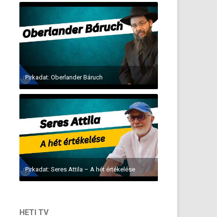
Pirkadat: Oberlander Báruch
Pirkadat: Seres Attila – A hét értékelése
HETI TV