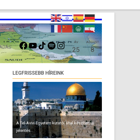
FACEBOOK
YOUTUBE
TIKTOK
SPOTIFY
INSTAGRAM
ÁV
AUGUST
 ADÁS
25
8
LEGFRISSEBB HÍREINK
A Tel-Avivi Egyetem kutatói által készített új
jelentés...