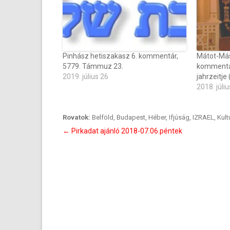
Pinhász hetiszakasz 6. kommentár,
Mátot-Más
5779. Támmuz 23.
kommentár
2019. július 26
jahrzeitje
2018. júliu
Rovatok:
Belföld
,
Budapest
,
Héber
,
Ifjúság
,
IZRAEL
,
Kult
Bejegyzés
←
Pirkadat ajánló 2018-07.06.péntek
navigáció