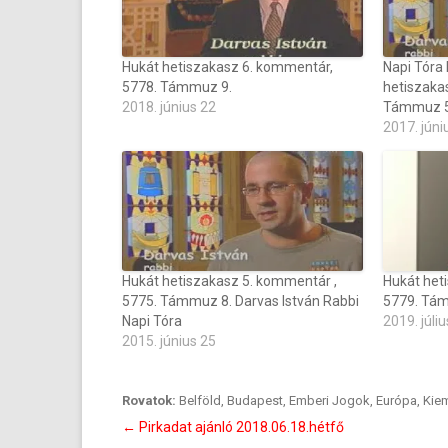
Hukát hetiszakasz 6. kommentár,
Napi Tóra 
5778. Támmuz 9.
hetiszaka
2018. június 22
Támmuz 5
2017. júni
Hukát hetiszakasz 5. kommentár ,
Hukát het
5775. Támmuz 8. Darvas István Rabbi
5779. Tá
Napi Tóra
2019. júliu
2015. június 25
Rovatok:
Belföld
,
Budapest
,
Emberi Jogok
,
Európa
,
Kiem
Bejegyzés
←
Pirkadat ajánló 2018.06.18.hétfő