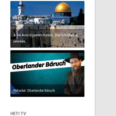
A Tel-Avivi Egyetem kutatói által készített új
jelentés...
Pirkadat: Oberlander Báruch
HETI TV