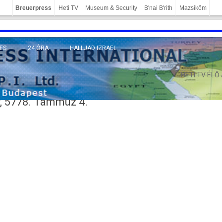
Breuerpress
Heti TV
Museum & Security
B'nai B'rith
Mazsiköm
ES
24 ÓRA
HALLJAD IZRAEL
MÁNY
HETI TV ÉLŐ
, 5778. Támmuz 4.