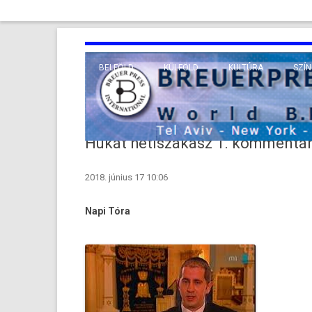
BELFÖLD
KÜLFÖLD
KULTÚRA
SZÍN
EURÓPA
TUDO
VALLÁS
KÖZEL-KELET
Hukát hetiszakasz 1. kommentár
TÁVOL-KELET
2018. június 17 10:06
TENGERENTÚL
Napi Tóra