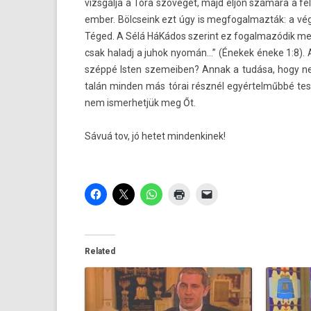
vizsgálja a Tóra szövegét, majd eljön számára a feli
ember. Bölcseink ezt úgy is meg­fogal­mazták: a v
Téged. A Sélá HáKádos szerint ez fogal­mazódik me
csak haladj a juhok nyomán…” (Énekek éneke 1:8). A
széppé Isten szemeib­en? Annak a tudása, hogy ne
talán mind­en más tórai résznél egyértelműbbé tes
nem is­merhet­jük meg Őt.
Sávuá tov, jó hetet min­denkinek!
Related