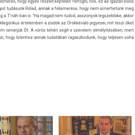
s­merés, hogy egyes részeit kép­tel­en fel­fogni, nos, ez az igazán bölcs
égső tudásunk Rólad, annak a felis­merése, hogy nem is­merhetünk meg
g a T’náh-ban is: “Ha magad nem tudod, as­szonyok legszeb­bike, akkor
llegórikus értelemb­en a zsidók az Örökkévaló jegyesei, mit teszi őket
m is­merjük Őt. A vörös tehén segít e szerelem elmélyítésében, mert
zi, hogy Is­tenhez annak tudatában ragaszkodunk, hogy tel­jes­en soha