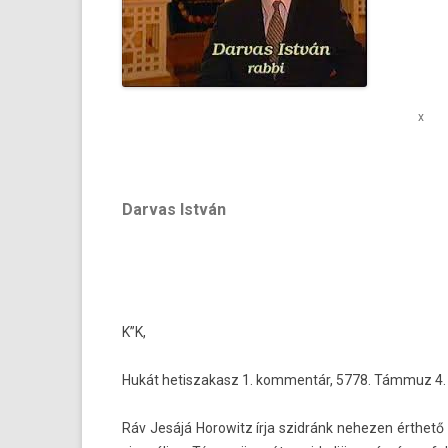
x
Darvas István
K”K,
Hukát hetis­zakasz 1. kom­mentár, 5778. Támmuz 4.
Ráv Jesájá Horowitz írja szidránk nehez­en érthető 