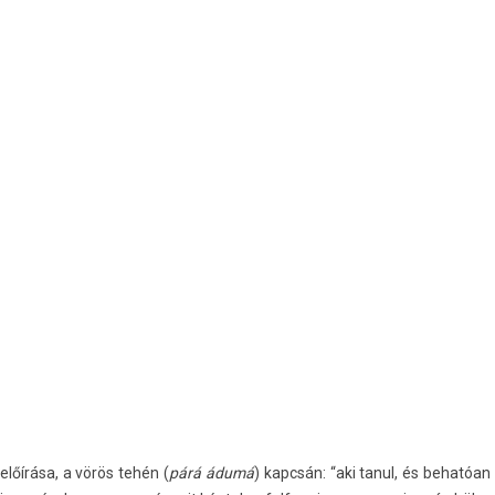
előírása, a vörös tehén (
párá ádumá
) kapcsán: “aki tanul, és behatóan