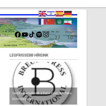
FACEBOOK
YOUTUBE
TIKTOK
SPOTIFY
INSTAGRAM
ÁV
AUGUST
 ADÁS
27
10
LEGFRISSEBB HÍREINK
Centikkel emelkedik a Duna vízszintje, Paks
biztonságosan...