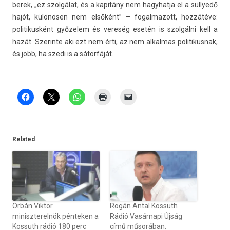
berek, „ez szolgálat, és a kapitány nem hagyhat­ja el a süllyedő
hajót, különösen nem elsőként” – fogal­mazott, hozzátéve:
politikus­ként győzelem és vereség esetén is szolgálni kell a
hazát. Szerin­te aki ezt nem érti, az nem al­kal­mas politikus­nak,
és jobb, ha szedi is a sátorfáját.
Related
Orbán Viktor
Rogán Antal Kossuth
miniszterelnök pénteken a
Rádió Vasárnapi Újság
Kossuth rádió 180 perc
című műsorában.