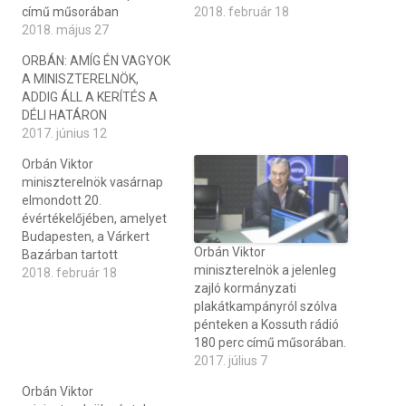
című műsorában
2018. február 18
2018. május 27
ORBÁN: AMÍG ÉN VAGYOK
A MINISZTERELNÖK,
ADDIG ÁLL A KERÍTÉS A
DÉLI HATÁRON
2017. június 12
Orbán Viktor
miniszterelnök vasárnap
elmondott 20.
évértékelőjében, amelyet
Budapesten, a Várkert
Orbán Viktor
Bazárban tartott
miniszterelnök a jelenleg
2018. február 18
zajló kormányzati
plakátkampányról szólva
pénteken a Kossuth rádió
180 perc című műsorában.
2017. július 7
Orbán Viktor