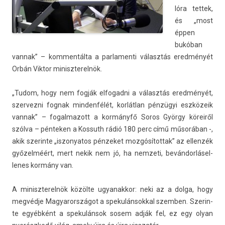
lóra tet­tek,
és „most
éppen
bukóban
van­nak” – kom­mentál­ta a par­lamen­ti választás eredményét
Orbán Vik­tor miniszterel­nök.
„Tudom, hogy nem fogják el­fogad­ni a választás eredményét,
szer­vezni fog­nak min­denfélét, korlátlan pénzügyi eszközeik
van­nak” – fogal­mazott a kormányfő Soros György köreiről
szólva –
pén­tek­en a Kos­suth rádió 180 perc című műsorában
-,
akik szerin­te „is­zonyatos pén­zeket moz­gósítot­tak” az el­lenzék
győzelméért, mert nekik nem jó, ha nem­zeti, be­ván­dorlásel­
lenes kormány van.
A miniszterel­nök közölte ugyanak­kor: neki az a dolga, hogy
megvédje Magyarországot a spekulán­sokk­al szemb­en. Szerin­
te egyébként a spekulán­sok sosem adják fel, ez egy olyan