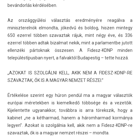
bevándorlás kérdésében.
Az országgyűlési választás eredményére reagálva a
miniszterel­nök el­mondta, jókedvű és bol­dog, hisz­en min­tegy
650 ezer­rel többen szavaz­tak rájuk, mint négy éve, és 336
ezer­rel többen adtak bi­zal­mat nekik, mint a par­lamentbe jutott
el­lenzéki pár­toknak összes­en. A Fidesz-KDNP mind­en
település­típus­ban nyert, a fal­vaktól Budapes­tig – tette hozzá.
„AZOKAT IS SZOLGÁLNI KELL, AKIK NEM A FIDESZ-KDNP-RE
SZAVAZ­TAK, ŐK IS A MAGYAR NEM­ZET RÉSZEI.”
Értékelése szerint egy húron pendül ma a magyar választók
európai méretekb­en is kiemel­kedő többsége és a vezetőik.
Kijelen­tette ugyanak­kor, továbbra is arra törekszik, hogy a
kabinet „ne a két­harmad, hanem a három­harmad kormánya
legy­en”. Azokat is szolgálnia kell, akik nem a Fidesz-KDNP-re
szavaz­tak, ők is a magyar nem­zet részei – mondta.