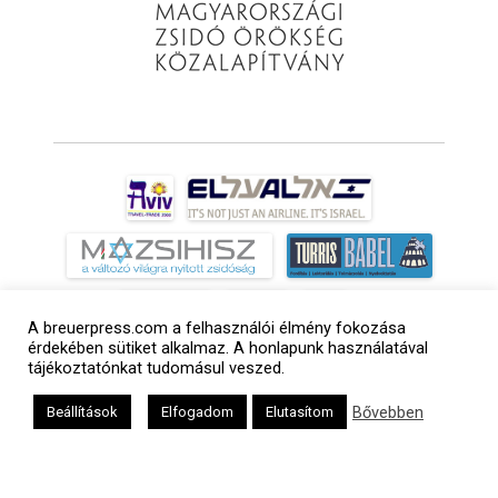
A breuerpress.com a felhasználói élmény fokozása
érdekében sütiket alkalmaz. A honlapunk használatával
tájékoztatónkat tudomásul veszed.
Bővebben
Beállítások
Elfogadom
Elutasítom
a
médiaszolgáltatási
tevékenységét a