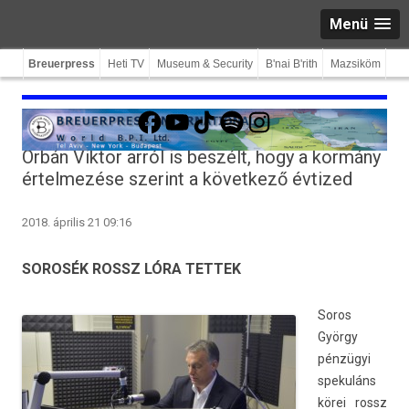
Menü
Breuerpress
Heti TV
Museum & Security
B'nai B'rith
Mazsiköm
Facebook
YouTube
TikTok
Spotify
Instagram
Orbán Viktor arról is beszélt, hogy a kormány
értelmezése szerint a következő évtized
2018. április 21 09:16
SOROSÉK ROSSZ LÓRA TETTEK
Soros
György
pénzügyi
spekuláns
körei rossz