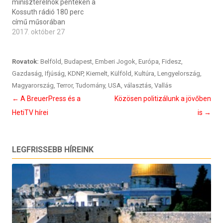
miniszterelnök pénteken a
Kossuth rádió 180 perc
című műsorában
2017. október 27
Rovatok:
Belföld
,
Budapest
,
Emberi Jogok
,
Európa
,
Fidesz
,
Gazdaság
,
Ifjúság
,
KDNP
,
Kiemelt
,
Külföld
,
Kultúra
,
Lengyelország
,
Magyarország
,
Terror
,
Tudomány
,
USA
,
választás
,
Vallás
Bejegyzés
←
A BreuerPress és a
Közösen politizálunk a jövőben
navigáció
HetiTV hírei
is
→
LEGFRISSEBB HÍREINK