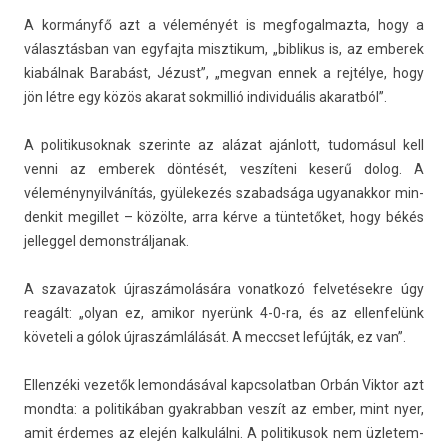
A kormányfő azt a véleményét is meg­fogal­mazta, hogy a
választásban van egyfaj­ta mis­ztikum, „bi­blikus is, az em­berek
kiabálnak Barabást, Jézust”, „meg­van ennek a rejtélye, hogy
jön létre egy közös akarat sok­millió in­dividuális akarat­ból”.
A politikusok­nak szerin­te az alázat ajánlott, tudomásul kell
venni az em­berek döntését, veszíteni keserű dolog. A
véleménynyil­vánítás, gyülekezés szabad­sága ugyanak­kor min­
denkit megil­let – közölte, arra kérve a tüntetőket, hogy békés
jel­leggel de­monstrál­janak.
A szavazatok újraszámolására vonat­kozó fel­vetések­re úgy
reagált: „olyan ez, amikor nyerünk 4-0-ra, és az el­lenfelünk
követeli a gólok újraszámlálását. A meccset lefújták, ez van”.
El­lenzéki vezetők lemon­dásáv­al kapcsolat­ban Orbán Vik­tor azt
mondta: a politikában gyak­rabban veszít az ember, mint nyer,
amit érdemes az elején kal­kulál­ni. A politikusok nem üzletem­