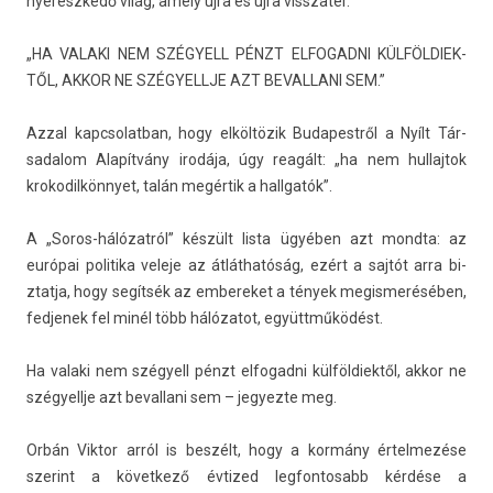
nyerészkedő világ, amely újra és újra visszatér.
„HA VALAKI NEM SZÉGYELL PÉNZT EL­FOGAD­NI KÜL­FÖLDIEK­
TŐL, AKKOR NE SZÉGYELLJE AZT BE­VAL­LANI SEM.”
Azzal kapcsolat­ban, hogy elköltözik Budapestről a Nyílt Tár­
sadalom Alapítvány irodája, úgy reagált: „ha nem hul­lajtok
krokodil­könnyet, talán megértik a hallgatók”.
A „Soros-hálózatról” készült lista ügyében azt mondta: az
európai politika veleje az átláthatóság, ezért a sajtót arra bi­
ztat­ja, hogy segítsék az em­bereket a tények megis­meréséb­en,
fed­jenek fel minél több hálózatot, együttműködést.
Ha valaki nem szégyell pénzt el­fogad­ni kül­földiek­től, akkor ne
szégyellje azt be­val­lani sem – jegyez­te meg.
Orbán Vik­tor arról is beszélt, hogy a kormány értel­mezése
szerint a követ­kező évtized leg­fontosabb kérdése a