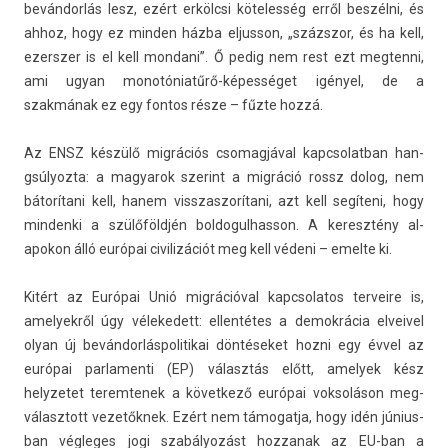
bevándorlás lesz, ezért erkölcsi köteles­ség erről beszélni, és
ahhoz, hogy ez mind­en házba el­jusson, „százszor, és ha kell,
ezersz­er is el kell mon­dani”. Ő pedig nem rest ezt meg­tenni,
ami ugyan monotóniatűrő-képességet igényel, de a
szakmának ez egy fon­tos része – fűzte hozzá.
Az ENSZ készülő migrációs csomag­jáv­al kapcsolat­ban han­
gsúlyoz­ta: a magyarok szerint a migráció rossz dolog, nem
bátorítani kell, hanem visszas­zorítani, azt kell segíteni, hogy
min­denki a szülőföldjén bol­dogul­hasson. A keresztény al­
apokon álló európai civilizációt meg kell védeni – em­el­te ki.
Kitért az Európai Unió migrációval kapcsolatos ter­veire is,
amelyek­ről úgy vélekedett: el­lentétes a de­mok­rácia el­veivel
olyan új be­ván­dorlás­politikai döntéseket hozni egy évvel az
európai par­lamen­ti (EP) választás előtt, amelyek kész
helyzetet terem­tenek a követ­kező európai vok­soláson meg­
választott vezetőknek. Ezért nem támogat­ja, hogy idén június­
ban vég­leges jogi szabályozást hoz­zanak az EU-ban a