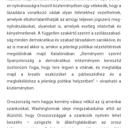
en nyilvánosságra hozott közleményében úgy vélekedik, hogy a
lázadásra vonat­kozó vádak olyan ítéletek­hez vezet­hetnek,
amelyek el­bátor­talanít­hatják az amúgy tel­jes­en jogsz­erű meg­
nyil­vánulásokat, olyanokat is, amelyek eset­leg vitatot­tak és
kényel­metlenek. A füg­getl­en szakértő szerint a szólásszabad­
ság mind­en de­mok­ratikus és szabad tár­sadalom sarok­köve, és
az is marad akkor is, amikor a jelen­legi politikai nézetel­térések
megol­dódnak majd Katalóniában. „Reményeim szerint
Spanyolország a de­mok­ratikus intézményein keresztül
ösztönözni fogja, hogy tere legy­en a vitának, és meg­talál­ja
majd a kreatív eszközöket a párbeszédhez és a
megbékéléshez a jelen­legi politikai helyzetb­en” – ol­vasható a
közleményben.
Oros­zország nem hagyja kemény válasz nélkül az új amerikai
szankciókat, Was­hington­nak ideje megszabadul­nia attól az
illúziótól, hogy Oros­zországg­al a szankciók nyelvén lehet
beszélni – szögezte le állás­foglalásában az orosz