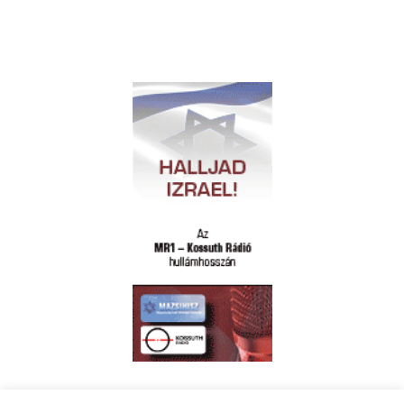
Polgári naptár