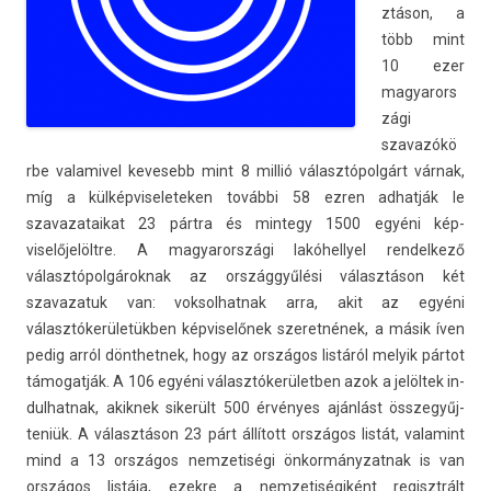
ztáson, a
több mint
10 ezer
magyarors
zági
szavazókö
r­be valamivel kevesebb mint 8 millió választópolgárt várnak,
míg a kül­képviseletek­en további 58 ezren ad­hatják le
szavazataikat 23 pártra és min­tegy 1500 egyéni kép­
viselőjelöltre. A magyarországi lakóhel­lyel re­ndel­kező
választópol­gárok­nak az országgyűlési választáson két
szavazatuk van: vok­solhat­nak arra, akit az egyéni
választókerületükben kép­viselőnek szeret­nének, a másik íven
pedig arról dönthet­nek, hogy az országos listáról melyik pártot
támogat­ják. A 106 egyéni választókerületb­en azok a jelöltek in­
dul­hatnak, akik­nek sikerült 500 érvényes ajánlást összegyűj­
teniük. A választáson 23 párt állított országos listát, valamint
mind a 13 országos nem­zetiségi önkor­mányzat­nak is van
országos listája, ezek­re a nem­zetiségiként re­gisztrált