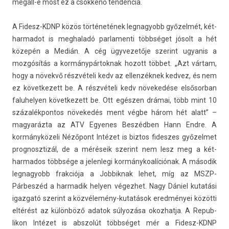
megáll-e most ez a csökkenő ten­dencia.
A Fidesz-KDNP közös történetének leg­nagyobb győzelmét, két­
harmadot is meg­haladó par­lamen­ti többséget jósolt a hét
közepén a Medián. A cég ügyvezetője szerint ugyanis a
mozgósítás a kor­mánypár­toknak hozott többet. „Azt vártam,
hogy a növekvő részvételi kedv az el­lenzék­nek ked­vez, és nem
ez követ­kezett be. A részvételi kedv növekedése el­sősor­ban
faluhely­en követ­kezett be. Ott egészen drámai, több mint 10
százalék­pontos növekedés ment végbe három hét alatt” –
magyaráz­ta az ATV Egyenes Beszédben Hann Endre. A
kormányközeli Nézőpont Intézet is bi­ztos fides­zes győzel­met
pro­gnosztizál, de a méréseik szerint nem lesz meg a két­
harmados többsége a jelen­legi kor­mánykoalíciónak. A második
leg­nagyobb frak­ciója a Job­biknak lehet, míg az MSZP-
Párbeszéd a har­madik hely­en végez­het. Nagy Dániel kutatási
igaz­gató szerint a közvélemény-kutatások eredményei közötti
eltérést az különböző adatok súlyozása okoz­hatja. A Re­pub­
likon Intézet is ab­szolút többséget mér a Fidesz-KDNP