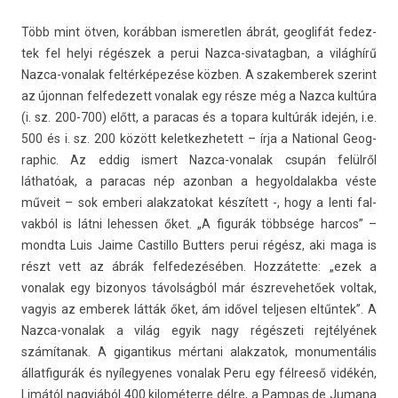
Több mint ötven, korábban is­meretl­en ábrát, geog­lifát fedez­
tek fel helyi régészek a perui Nazca-sivatagban, a világhírű
Nazca-vonalak feltérképezése közben. A szakem­berek szerint
az újon­nan fel­fedezett vonalak egy része még a Nazca kultúra
(i. sz. 200-700) előtt, a para­cas és a topara kultúrák idején, i.e.
500 és i. sz. 200 között kelet­kezhetett – írja a Nation­al Geog­
raphic. Az eddig is­mert Nazca-vonalak csupán felülről
láthatóak, a para­cas nép azon­ban a hegyol­dalak­ba véste
műveit – sok em­beri al­ak­zatokat készített -, hogy a lenti fal­
vakból is látni lehess­en őket. „A figurák többsége har­cos” –
mondta Luis Jaime Cas­tillo Butt­ers perui régész, aki maga is
részt vett az ábrák fel­fedezéséb­en. Hozzátette: „ezek a
vonalak egy bi­zonyos távolságból már észrevehetőek vol­tak,
vagyis az em­berek látták őket, ám idővel tel­jes­en eltűntek”. A
Nazca-vonalak a világ egyik nagy régészeti rejtélyének
számítanak. A gigan­tikus mértani al­ak­zatok, monumen­tális
állat­figurák és nyílegyenes vonalak Peru egy félreeső vidékén,
Limától nagyjából 400 kilométerre délre, a Pam­pas de Jumana