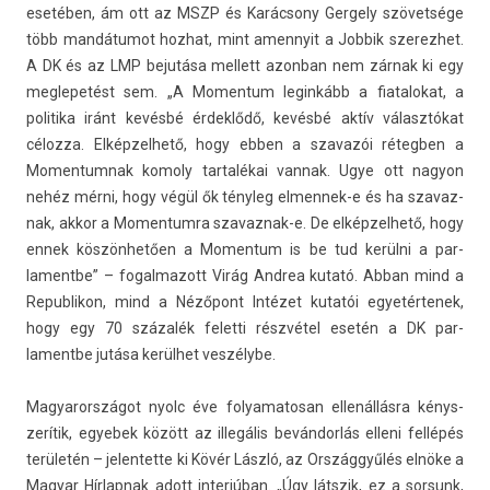
esetében, ám ott az MSZP és Karácsony Ger­ge­ly szövetsége
több mandátumot hoz­hat, mint amen­nyit a Job­bik szerez­het.
A DK és az LMP bejutása mel­lett azon­ban nem zárnak ki egy
meg­lepetést sem. „A Momen­tum legin­kább a fiatalokat, a
politika iránt kevésbé érdeklődő, kevésbé aktív választókat
célozza. El­képzel­hető, hogy ebben a szavazói rétegb­en a
Momen­tumnak komo­ly tar­talékai van­nak. Ugye ott nagyon
nehéz mérni, hogy végül ők tényleg elmennek-e és ha szavaz­
nak, akkor a Momen­tumra szavaznak-e. De el­képzel­hető, hogy
ennek köszönhetően a Momen­tum is be tud kerülni a par­
lamentbe” – fogal­mazott Virág An­drea kutató. Abban mind a
Re­pub­likon, mind a Nézőpont Intézet kutatói egyetér­tenek,
hogy egy 70 százalék felet­ti részvétel esetén a DK par­
lamentbe jutása kerülhet veszélybe.
Magyarországot nyolc éve folyamatosan ellenállásra kénys­
zerítik, egyebek között az illegális bevándorlás el­leni fellépés
területén – jelen­tette ki Kövér László, az Országgyűlés elnöke a
Magyar Hír­lapnak adott in­ter­júban. „Úgy látszik, ez a sor­sunk,