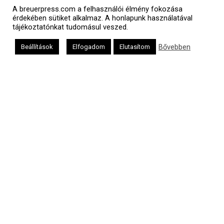
A breuerpress.com a felhasználói élmény fokozása
érdekében sütiket alkalmaz. A honlapunk használatával
tájékoztatónkat tudomásul veszed.
Bővebben
Beállítások
Elfogadom
Elutasítom
Héber naptár
אב
Oldalunkat a Mazsök támogatja