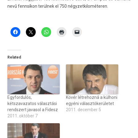
nevű fennsíkon terülnek el 750 négyzet­kilométer­en.
Related
Egyfordulós,
Kövér létrehozná a külhoni
kétszavazatos választási
egyéni választókerületet
rendszert javasol a Fidesz
2011. december 5
2011. október 7