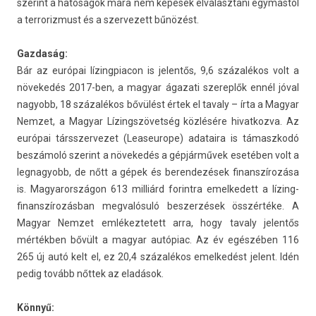
szerint a hatóságok mára nem képesek el­választani egymástól
a ter­roriz­must és a szer­vezett bűnözést.
Gaz­daság:
Bár az európai lízingpiacon is jelen­tős, 9,6 százalékos volt a
növekedés 2017-ben, a magyar ágazati szerep­lők ennél jóval
nagyobb, 18 százalékos bővülést értek el tava­ly – írta a Magyar
Nem­zet, a Magyar Lízingszövet­ség közlésére hivat­kozva. Az
európai társszer­vezet (Leaseurope) adataira is támaszkodó
beszámoló szerint a növekedés a gépjárművek esetében volt a
leg­nagyobb, de nőtt a gépek és be­ren­dezések fin­anszírozása
is. Magyarországon 613 milliárd forintra em­el­kedett a lízing-
finanszírozásban meg­valósuló be­szer­zések összértéke. A
Magyar Nem­zet em­lékez­tetett arra, hogy tava­ly jelen­tős
mértékben bővült a magyar autópiac. Az év egészében 116
265 új autó kelt el, ez 20,4 százalékos em­el­kedést jelent. Idén
pedig tovább nőttek az eladások.
Könnyű: