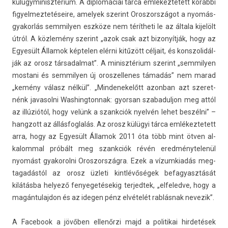
külügyminisztérium. A di­plomáciai tárca em­lékez­tetett korábbi
figyel­meztetéseire, amelyek szerint Oros­zországot a nyomás­
gyakor­lás sem­mily­en eszköze nem térítheti le az általa kijelölt
útról. A közlemény szerint „azok csak azt bi­zonyít­ják, hogy az
Egyesült Államok kép­tel­en elérni kitűzött céljait, és konszolidál­
ják az orosz tár­sadal­mat”. A minisztérium szerint „sem­mily­en
mos­tani és sem­mily­en új oros­zellenes támadás” nem marad
„kemény válasz nélkül”. „Min­denekelőtt azon­ban azt szeret­
nénk javasol­ni Was­hington­nak: gyor­san szabadul­jon meg attól
az illúziótól, hogy velünk a szankciók nyelvén lehet beszélni” –
han­gzott az állás­foglalás. Az orosz külügyi tárca em­lékez­tetett
arra, hogy az Egyesült Államok 2011 óta több mint ötven al­
kalomm­al próbált meg szankciók révén ered­ménytelenül
nyomást gyakorol­ni Oros­zország­ra. Ezek a vízum­kiadás meg­
tagadás­tól az orosz üzleti kintlévőségek be­fagyasztását
kilátásba helyező fenyegetésekig ter­jedtek, „el­feled­ve, hogy a
magán­tulaj­don és az ideg­en pénz elvételét rablásnak nevezik”.
A Facebook a jövőben ellenőrzi majd a politikai hir­detések