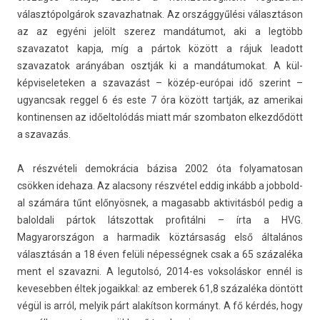
választópolgárok szavaz­hatnak. Az országgyűlési választáson
az az egyéni jelölt szerez mandátumot, aki a legtöbb
szavazatot kapja, míg a pártok között a rájuk leadott
szavazatok arányában osztják ki a man­dátumokat. A kül­
képviseletek­en a szavazást – közép-európai idő szerint –
ugyancsak re­ggel 6 és este 7 óra között tartják, az amerikai
kon­tinens­en az időeltolódás miatt már szom­baton el­kezdődött
a szavazás.
A részvételi de­mok­rácia bázisa 2002 óta folyamatosan
csökken idehaza. Az al­ac­sony részvétel eddig inkább a job­bold­
al számára tűnt előnyösnek, a magasabb ak­tivitás­ból pedig a
balol­dali pártok látszot­tak pro­fitál­ni – írta a HVG.
Magyarországon a har­madik köztársaság első általános
választásán a 18 éven felüli népességnek csak a 65 százaléka
ment el szavaz­ni. A legutolsó, 2014-es vok­solás­kor ennél is
kevesebb­en éltek jogaikk­al: az em­berek 61,8 százaléka döntött
végül is arról, melyik párt alakítson kormányt. A fő kérdés, hogy