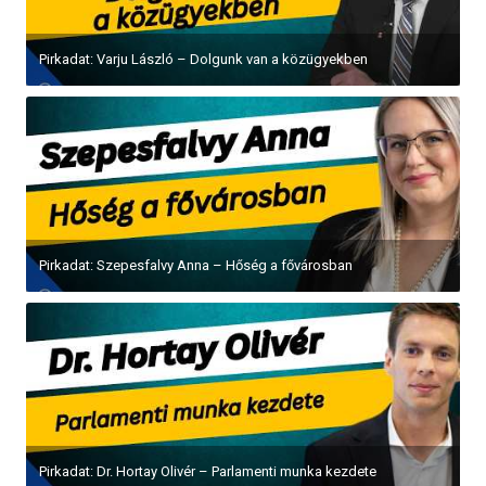
Pirkadat: Varju László – Dolgunk van a közügyekben
Pirkadat: Szepesfalvy Anna – Hőség a fővárosban
Pirkadat: Dr. Hortay Olivér – Parlamenti munka kezdete