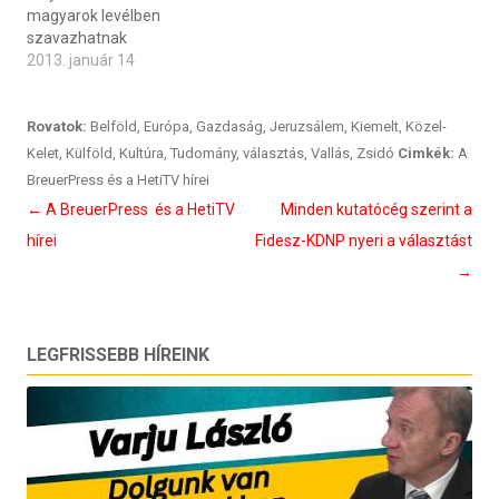
magyarok levélben
szavazhatnak
2013. január 14
Rovatok:
Belföld
,
Európa
,
Gazdaság
,
Jeruzsálem
,
Kiemelt
,
Közel-
Kelet
,
Külföld
,
Kultúra
,
Tudomány
,
választás
,
Vallás
,
Zsidó
Cimkék:
A
BreuerPress és a HetiTV hírei
Bejegyzés
←
A BreuerPress és a HetiTV
Minden kutatócég szerint a
navigáció
hírei
Fidesz-KDNP nyeri a választást
→
LEGFRISSEBB HÍREINK