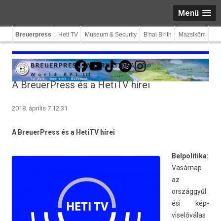
Menü
Breuerpress
Heti TV
Museum & Security
B'nai B'rith
Mazsiköm
Facebook
YouTube
TikTok
Spotify
Instagram
A BreuerPress és a HetiTV hírei
2018. április 7 12:31
A BreuerPress és a HetiTV hírei
Be­lpolitika:
Vasárnap
az
országgyűl
ési kép­
viselőválas