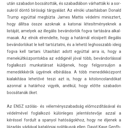
után szabadon bocsátották, és szabad­lábon várhatták ki a sor­
sukról döntő bírósági tárgyalást. Az elnöki utasításban Donald
Trump egyúttal megbízta James Mat­tis védelmi minisztert,
hogy állítsa össze azok­nak a katonai létesít­mények­nek a
listáját, amelyek az illegális bevándorlók fogva tartására al­kal­
masak. Az elnök el­rendel­te, hogy a határnál elcsípett illegális
bevándorlókat le kell tar­tóztat­ni, és a lehető leg­hosszabb ideig
fogva kell tar­tani. Utasítást adott egyúttal arra is, hogy a
menekültköz­pontok­ba az ed­diginél jóval több, bevándorlással
fog­lalkozó mun­katár­sat küldjenek, hogy fel­gyor­suljon a
menedékkérők ügyének elbírálása. A több menedékközpont
kialakítása lehetővé teszi azt is, hogy a kitolon­colan­dókat
azonn­al a határhoz vigyék, anélkül, hogy előtte szabadon
bocsátanák őket.
Az ENSZ szólás- és véleménys­zabad­ság előmozdításával és
védelmével fog­lalkozó külön­leges jelen­téstevője azzal a
kéréssel for­dult a spanyol hatóságok­hoz, hogy ne éljenek a
lázadás vádjával katalóniai politikusok ellen. David Kaye Genfb­