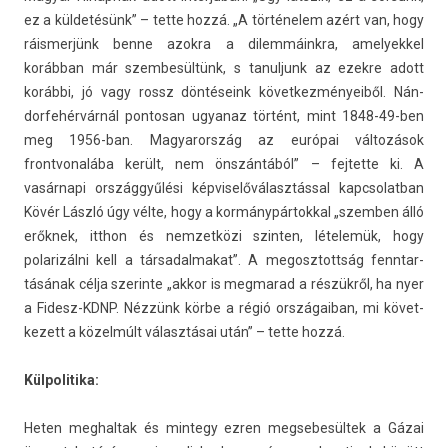
ez a küldetésünk” – tette hozzá. „A történelem azért van, hogy
ráis­merjünk benne azok­ra a di­lem­máinkra, amelyek­kel
korábban már szem­besül­tünk, s tanul­junk az ezek­re adott
korábbi, jó vagy rossz döntéseink követ­kezményeiből. Nán­
dorfehér­várnál pon­tosan ugyanaz történt, mint 1848-49-ben
meg 1956-ban. Magyarország az európai változások
frontvonalába került, nem önszántából” – fej­tette ki. A
vasárnapi országgyűlési kép­viselőválasztáss­al kapcsolat­ban
Kövér László úgy vélte, hogy a kor­mánypár­tokk­al „szemb­en álló
erőknek, itthon és nem­zetközi szint­en, lételemük, hogy
polarizál­ni kell a tár­sadal­makat”. A megosztottság fenntar­
tásának célja szerin­te „akkor is meg­marad a részükről, ha nyer
a Fidesz-KDNP. Nézzünk körbe a régió országaiban, mi követ­
kezett a közelmúlt választásai után” – tette hozzá.
Kül­politika:
Heten meg­haltak és min­tegy ezren meg­sebesül­tek a Gázai