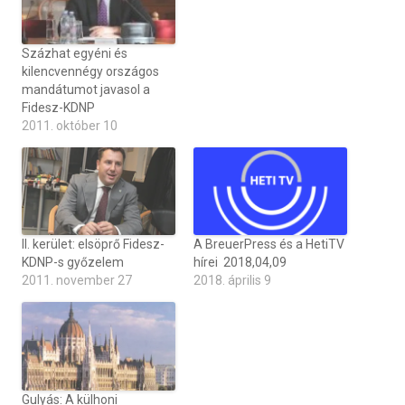
Százhat egyéni és
kilencvennégy országos
mandátumot javasol a
Fidesz-KDNP
2011. október 10
II. kerület: elsöprő Fidesz-
A BreuerPress és a HetiTV
KDNP-s győzelem
hírei 2018,04,09
2011. november 27
2018. április 9
Gulyás: A külhoni