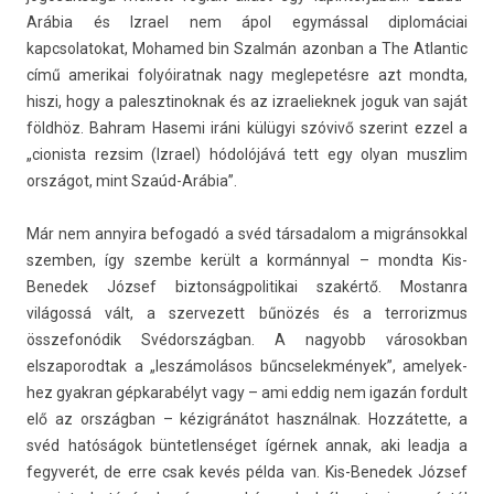
Arábia és Iz­rael nem ápol egymással di­plomáciai
kapcsolatokat, Mohamed bin Szalmán azon­ban a The At­lantic
című amerikai folyóirat­nak nagy meg­lepetés­re azt mondta,
hiszi, hogy a palesztinok­nak és az iz­raeliek­nek joguk van saját
földhöz. Bah­ram Hasemi iráni külügyi szóvivő szerint ezzel a
„cionis­ta re­zsim (Iz­rael) hódolójává tett egy olyan muszlim
országot, mint Szaúd-Arábia”.
Már nem an­nyira be­fogadó a svéd tár­sadalom a mig­ránsokk­al
szemb­en, így szem­be került a kormánnyal – mondta Kis-
Benedek József bi­zton­ságpolitikai szakértő. Mos­tanra
világossá vált, a szer­vezett bűnözés és a ter­roriz­mus
összefonódik Svédországban. A nagyobb városok­ban
elszaporod­tak a „leszámolásos bűncselek­mények”, amelyek­
hez gyak­ran gép­karabélyt vagy – ami eddig nem igazán for­dult
elő az országban – kézigránátot használnak. Hozzátette, a
svéd hatóságok bün­tetlen­séget ígérnek annak, aki lead­ja a
fegyverét, de erre csak kevés példa van. Kis-Benedek József