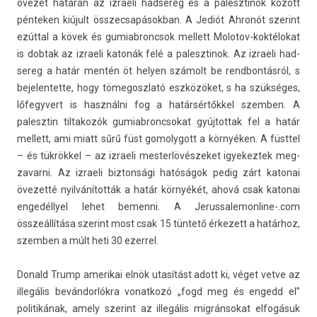
övezet határán az iz­raeli had­sereg és a palesztinok között
pén­tek­en kiújult összec­sapások­ban. A Jediót Ahronót szerint
ezúttal a kövek és gumiab­roncsok mel­lett Molotov-koktélokat
is dob­tak az iz­raeli katonák felé a palesztinok. Az iz­raeli had­
sereg a határ mentén öt hely­en számolt be re­ndbon­tásról, s
be­jelen­tette, hogy tömegoszlató eszközöket, s ha szükséges,
lőfegyvert is használni fog a határsértőkkel szemb­en. A
palesztin til­takozók gumiab­roncsokat gyúj­tottak fel a határ
mel­lett, ami miatt sűrű füst gomolygott a környéken. A füsttel
– és tükrökkel – az iz­raeli mes­terlövés­zeket igyekez­tek meg­
zavar­ni. Az iz­raeli bi­zton­sági hatóságok pedig zárt katonai
övezetté nyilvánították a határ környékét, ahová csak katonai
engedéllyel lehet be­men­ni. A
Jerussalemonline-.com
összeállítása szerint most csak 15 tüntető érkezett a határhoz,
szemb­en a múlt heti 30 ezer­rel.
Donald Trump amerikai elnök utasítást adott ki, véget vetve az
illegális bevándorlókra vonat­kozó „fogd meg és en­gedd el”
politikának, amely szerint az illegális mig­ránsokat elfogásuk