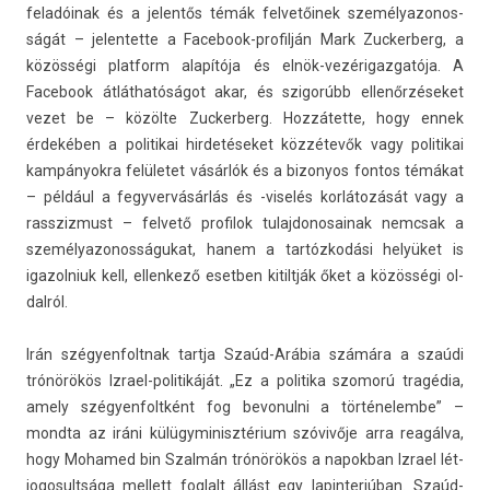
feladóinak és a jelen­tős témák fel­vetőinek személyazonos­
ságát – jelen­tette a Facebook-profilján Mark Zuc­kerberg, a
közösségi plat­form alapítója és elnök-vezérigazgatója. A
Facebook átláthatóságot akar, és szigorúbb ellenőrzéseket
vezet be – közölte Zuc­kerberg. Hozzátette, hogy ennek
érdekében a politikai hir­detéseket közzétevők vagy politikai
kam­pányok­ra felületet vásárlók és a bi­zonyos fon­tos témákat
– például a fegyver­vásár­lás és -viselés korlátozását vagy a
rassziz­must – fel­vető pro­filok tulaj­donosainak nemcsak a
személyazonos­ságukat, hanem a tartózkodási helyüket is
igazol­niuk kell, el­lenkező esetb­en kitiltják őket a közösségi ol­
dalról.
Irán szégyen­foltnak tartja Szaúd-Arábia számára a szaúdi
trónörökös Izrael-politikáját. „Ez a politika szomorú tragédia,
amely szégyen­foltként fog be­vonul­ni a tör­ténelem­be” –
mondta az iráni külügyminisztérium szóvivője arra reagálva,
hogy Mohamed bin Szalmán trónörökös a napok­ban Iz­rael lét­
jogosultsága mel­lett fog­lalt állást egy lapin­terjúban. Szaúd-