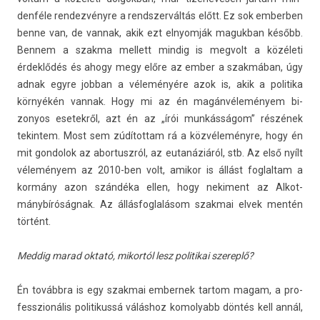
denféle re­ndez­vényre a re­ndszer­váltás előtt. Ez sok em­berb­en
benne van, de van­nak, akik ezt el­nyom­ják maguk­ban később.
Be­nnem a szak­ma mel­lett min­dig is meg­volt a közéleti
érdeklődés és ahogy megy előre az ember a szakmában, úgy
adnak egyre job­ban a véleményére azok is, akik a politika
környékén van­nak. Hogy mi az én magánvéleményem bi­
zonyos esetek­ről, azt én az „írói munkásságom” részének
tekin­tem. Most sem zúdítot­tam rá a közvéleményre, hogy én
mit gon­dolok az ab­or­tuszról, az eutanáziáról, stb. Az első nyílt
véleményem az 2010-ben volt, amikor is állást fog­laltam a
kormány azon szándéka ellen, hogy neki­ment az Al­kot­
mánybíróság­nak. Az állás­foglalásom szak­mai elvek mentén
történt.
Med­dig marad oktató, mikor­tól lesz politikai szereplő?
Én továbbra is egy szak­mai em­ber­nek tar­tom magam, a pro­
fesszionális politikussá váláshoz komolyabb döntés kell annál,