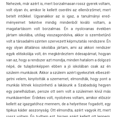
Nehezek, már azért is, mert bor­zalmasan rossz gyerek vol­tam,
volt olyan év, amikor le kel­lett cserélni az ellenőrzőmet, mert
bet­elt intőkkel. Ugyanak­kor az is igaz, a tanul­mányi ered­
ményeimet tekintve min­dig min­denből kiváló vol­tam, a
magatar­tásom volt bor­zalmas. Én a nyolcvanas évekb­en
jártam iskolába, utólag visszagon­dolva, akkor is szem­betűnő
volt a tár­sadal­mi szint­en szer­vezett kép­mutatás re­ndszere. Én
egy olyan általános iskolába jártam, ami az ak­kori re­ndsz­er
egyik elitis­kolája volt, én meg­kérdez­tem édesapámat, hogyan
van az, hogy a re­ndsz­er azt mondja, mind­en hatalom a dol­gozó
népé, de tulaj­donképp­en ebben a jó iskolában csak az én
szüleim munkások. Akkor a szüleim azért igyekez­tek el­beszél­
getni velem, kinyitot­ták a szememet, el­mondták, hogy pont a
munkás létnek köszönhető a lakásunk a Szabad­ság hegy­en
egy panel­házban, per­sze ott sem volt a szüleim­en kívül más
mun­kásemb­er. Érdekes volt, nyolcéves vol­tam, amikor először
kel­lett az igaz­gatóhoz men­nem, de a helyet­tese fogadott, egy
tipikus káder as­szonyság. Ott el­mondta, azért vagyok itt, mert
rossz vol­tam. Én tud­tam ezt, hisz­en azért kel­lett ott len­nem,