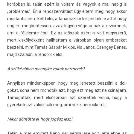
korábban is, talán ezért is vol­tam és vagyok a mai napig is
„problémás”. Én a re­ndszer­váltást úgy éltem meg, hogy akkor
mos­tantól nem kell félni, a tanárnak se kellj­en félnie attól, hogy
engem meg­büntess­en, azaz legy­en vége annak a re­zsim­nek,
ami a félelem­re épül. Ez az időszak azért is volt nagysz­erű,
mert kiskölyökként hallhat­tam a város­ban olyan em­bereket
beszélni, mint Tamás Gáspár Miklós, Kis János, Csen­gey Dénes,
majd szalad­ni a rendőrök elől.
A szülei ebben men­nyire vol­tak partnerek?
An­nyiban min­denképp­en, hogy meg lehetett beszélni a dol­
gokat, soha nem mondták azt, hogy ezt meg azt ne csináljam.
Támogat­tak, mert el­sősor­ban azt szeret­ték volna, hogy a
gyerekeik azt valósítsák meg, ami nekik nem sikerült.
Mikor döntötte el, hogy jogász lesz?
Talán a már említett Bánó per végigülése volt, ami ebbe az