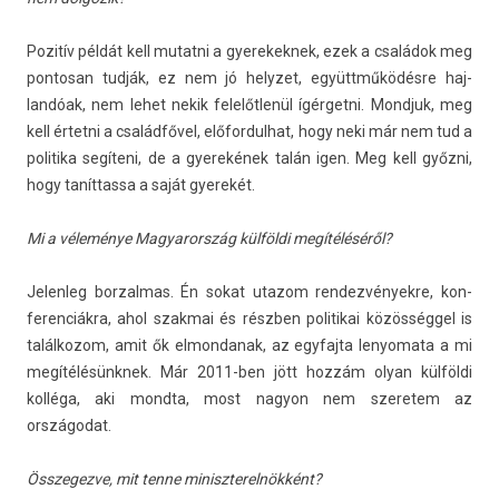
Pozitív példát kell mutat­ni a gyerekek­nek, ezek a családok meg
pon­tosan tudják, ez nem jó helyzet, együttműködésre haj­
landóak, nem lehet nekik felelőtlenül ígér­getni. Mondjuk, meg
kell értet­ni a családfővel, előfor­dulhat, hogy neki már nem tud a
politika segíteni, de a gyerekének talán igen. Meg kell győzni,
hogy tanít­tassa a saját gyerekét.
Mi a véleménye Magyarország külföldi megítéléséről?
Jelen­leg bor­zalmas. Én sokat utazom re­ndez­vények­re, kon­
feren­ciák­ra, ahol szak­mai és részben politikai közösséggel is
talál­kozom, amit ők el­mondanak, az egyfaj­ta lenyomata a mi
megítélésünknek. Már 2011-ben jött hozzám olyan külföldi
kolléga, aki mondta, most nagyon nem szeretem az
országodat.
Összegez­ve, mit tenne miniszterel­nökként?