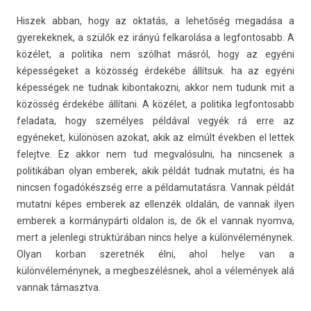
His­zek abban, hogy az oktatás, a lehetőség megadása a
gyerekek­nek, a szülők ez irányú fel­karolása a leg­fontosabb. A
közélet, a politika nem szólhat másról, hogy az egyéni
képességeket a közösség érdekébe állítsuk. ha az egyéni
képességek ne tud­nak kibon­takoz­ni, akkor nem tudunk mit a
közösség érdekébe állítani. A közélet, a politika leg­fontosabb
feladata, hogy személyes példával vegyék rá erre az
egyéneket, különösen azokat, akik az elmúlt évekb­en el let­tek
felejtve. Ez akkor nem tud meg­valósul­ni, ha nincsenek a
politikában olyan em­berek, akik példát tud­nak mutat­ni, és ha
nincs­en fogadókészség erre a pél­damutatás­ra. Van­nak példát
mutat­ni képes em­berek az el­lenzék oldalán, de van­nak ilyen
em­berek a kormánypárti ol­dalon is, de ők el van­nak nyom­va,
mert a jelen­legi struk­túrában nincs helye a különvéleménynek.
Olyan kor­ban szeret­nék élni, ahol helye van a
különvéleménynek, a meg­beszélés­nek, ahol a vélemények alá
van­nak támasztva.