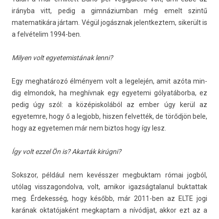
irányba vitt, pedig a gim­názium­ban még emelt szintű
matematikára jártam. Végül jogásznak jelentkez­tem, sikerült is
a felvételim 1994-ben.
Mily­en volt egyetemis­tának lenni?
Egy meg­határozó élményem volt a legelején, amit azóta min­
dig el­mondok, ha meghívnak egy egyetemi gólyatáborba, ez
pedig úgy szól: a középis­kolából az ember úgy kerül az
egyetem­re, hogy ő a leg­jobb, hisz­en fel­vették, de törődjön bele,
hogy az egyetem­en már nem bi­ztos hogy így lesz.
Így volt ezzel Ön is? Akarták kirúgni?
Sokszor, például nem kevésszer meg­buktam római jogból,
utólag visszagon­dolva, volt, amikor igaz­ságtalanul buk­tattak
meg. Érdekes­ség, hogy később, már 2011-ben az ELTE jogi
karának oktatójaként meg­kaptam a nívódíjat, akkor ezt az a