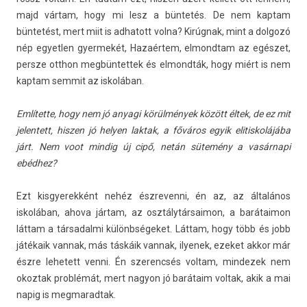
majd vártam, hogy mi lesz a büntetés. De nem kap­tam
büntetést, mert miit is ad­hatott volna? Kirúgnak, mint a dol­gozó
nép egyetl­en gyer­mekét, Hazaértem, el­mondtam az egészet,
per­sze otthon meg­büntet­tek és el­mondták, hogy miért is nem
kap­tam sem­mit az iskolában.
Említette, hogy nem jó an­yagi körülmények között éltek, de ez mit
jelen­tett, hisz­en jó hely­en lak­tak, a főváros egyik elitis­kolájába
járt. Nem voot min­dig új cipő, netán sütemény a vasárnapi
ebédhez?
Ezt kis­gyerek­ként nehéz észreven­ni, én az, az általános
iskolában, ahova jártam, az osztálytár­saimon, a barátaimon
láttam a tár­sadal­mi különbségeket. Láttam, hogy több és jobb
játékaik van­nak, más táskáik van­nak, il­yenek, ezeket akkor már
észre lehetett venni. Én szerencsés vol­tam, min­dezek nem
okoz­tak problémát, mert nagyon jó barátaim vol­tak, akik a mai
napig is meg­marad­tak.