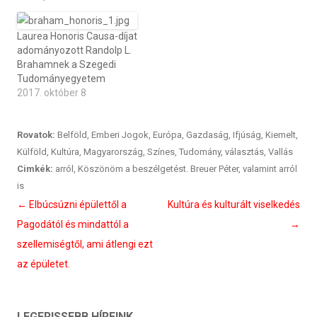
Laurea Honoris Causa-díjat
adományozott Randolp L.
Brahamnek a Szegedi
Tudományegyetem
2017. október 8
Rovatok:
Belföld
,
Emberi Jogok
,
Európa
,
Gazdaság
,
Ifjúság
,
Kiemelt
,
Külföld
,
Kultúra
,
Magyarország
,
Színes
,
Tudomány
,
választás
,
Vallás
Cimkék:
arról
,
Köszönöm a beszélgetést. Breuer Péter
,
valamint arról
is
Bejegyzés
←
Elbúcsúzni épülettől a
Kultúra és kulturált viselkedés
navigáció
Pagodától és mindattól a
→
szellemiségtől, ami átlengi ezt
az épületet.
LEGFRISSEBB HÍREINK