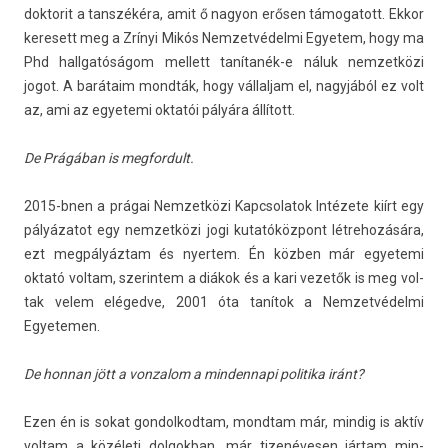
dok­torit a tanszékéra, amit ő nagyon erősen támogatott. Ekkor
keresett meg a Zrínyi Mikós Nem­zetvédel­mi Egyetem, hogy ma
Phd hallgatóságom mel­lett tanítanék-e náluk nem­zetközi
jogot. A barátaim mondták, hogy vál­laljam el, nagyjából ez volt
az, ami az egyetemi oktatói pályára állított.
De Prágában is meg­fordult.
2015-bnen a prágai Nem­zetközi Kapcsolatok Intézete kiírt egy
pályázatot egy nem­zetközi jogi kutatóközpont lét­rehozására,
ezt megpályáztam és nyer­tem. Én közben már egyetemi
oktató vol­tam, szerin­tem a diákok és a kari vezetők is meg vol­
tak velem elégedve, 2001 óta tanítok a Nem­zetvédel­mi
Egyetem­en.
De hon­nan jött a von­zalom a min­dennapi politika iránt?
Ezen én is sokat gon­dolkod­tam, mondtam már, min­dig is aktív
vol­tam a közéleti dol­gokban, már tizenévesen jártam min­