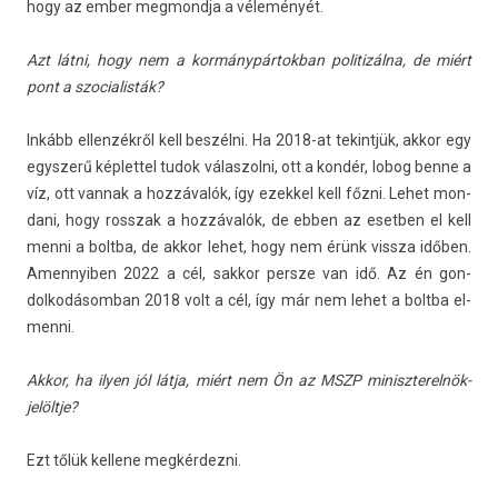
hogy az ember meg­mondja a véleményét.
Azt látni, hogy nem a kor­mánypár­tokban politizál­na, de miért
pont a szocialis­ták?
Inkább el­lenzék­ről kell beszélni. Ha 2018-at tekintjük, akkor egy
egysz­erű kép­lettel tudok válas­zolni, ott a kondér, lobog benne a
víz, ott van­nak a hozzávalók, így ezek­kel kell főzni. Lehet mon­
dani, hogy rosszak a hozzávalók, de ebben az esetb­en el kell
menni a boltba, de akkor lehet, hogy nem érünk vissza időben.
Amen­nyib­en 2022 a cél, sak­kor per­sze van idő. Az én gon­
dolkodásom­ban 2018 volt a cél, így már nem lehet a boltba el­
menni.
Akkor, ha ilyen jól látja, miért nem Ön az MSZP miniszterelnök-
jelöltje?
Ezt tőlük kel­lene meg­kérdez­ni.