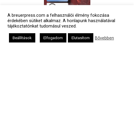
A breuerpress.com a felhasználói élmény fokozása
érdekében sütiket alkalmaz. A honlapunk használatával
tájékoztatónkat tudomásul veszed.
Polgári naptár
Bővebben
Beállítások
Elfogadom
Elutasítom
Héber naptár
אב
Oldalunkat a Mazsök támogatja