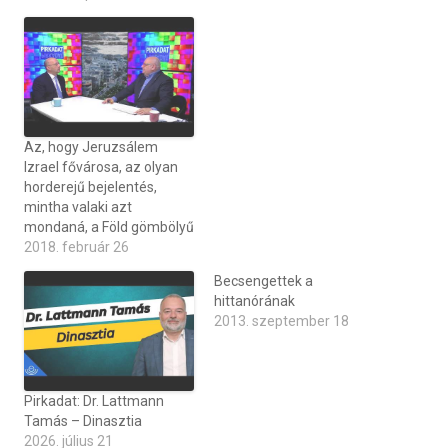
Az, hogy Jeruzsálem
Izrael fővárosa, az olyan
horderejű bejelentés,
mintha valaki azt
mondaná, a Föld gömbölyű
2018. február 26
Becsengettek a
hittanórának
2013. szeptember 18
Pirkadat: Dr. Lattmann
Tamás – Dinasztia
2026. július 21