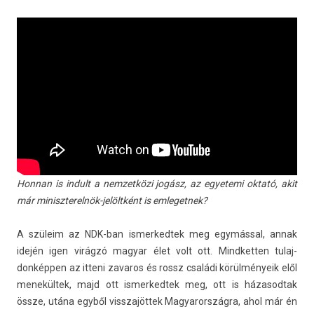
Hon­nan is in­dult a nem­zetközi jogász, az egyetemi oktató, akit
már miniszterelnök-jelöltként is em­leget­nek?
A szüleim az NDK-ban is­merked­tek meg egymással, annak
idején igen virágzó magyar élet volt ott. Mindkett­en tulaj­
donképp­en az it­teni zavaros és rossz családi körülményeik elől
menekültek, majd ott is­merked­tek meg, ott is házasod­tak
össze, utána egyből visszajöt­tek Magyarország­ra, ahol már én