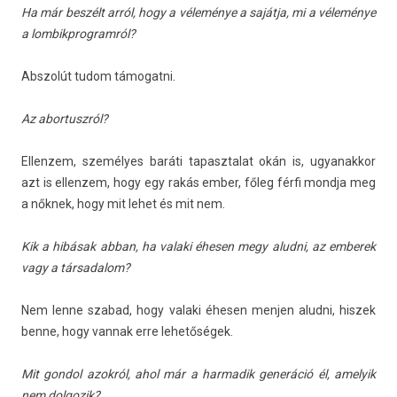
Ha már beszélt arról, hogy a véleménye a sajátja, mi a véleménye
a lom­bikprog­ramról?
Ab­szolút tudom támogat­ni.
Az ab­or­tuszról?
El­lenzem, személyes baráti tapasztalat okán is, ugyanak­kor
azt is el­lenzem, hogy egy rakás ember, főleg férfi mondja meg
a nőknek, hogy mit lehet és mit nem.
Kik a hibásak abban, ha valaki éhesen megy al­ud­ni, az em­berek
vagy a tár­sadalom?
Nem lenne szabad, hogy valaki éhesen menj­en al­ud­ni, his­zek
benne, hogy van­nak erre lehetőségek.
Mit gon­dol azokról, ahol már a har­madik generáció él, amelyik
nem dol­gozik?