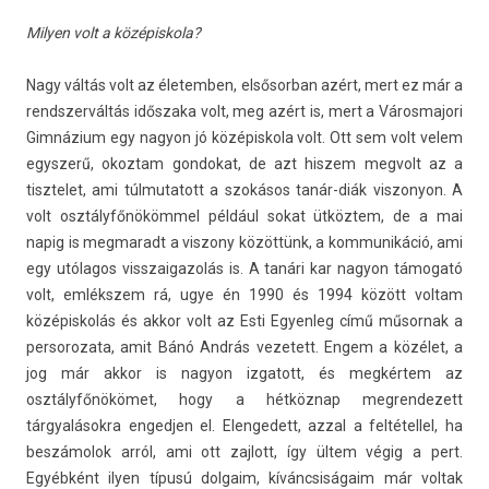
Mily­en volt a középis­kola?
Nagy váltás volt az életemb­en, el­sősor­ban azért, mert ez már a
re­ndszer­váltás időszaka volt, meg azért is, mert a Város­majori
Gimnázium egy nagyon jó középis­kola volt. Ott sem volt velem
egysz­erű, okoz­tam gon­dokat, de azt his­zem meg­volt az a
tisztelet, ami túl­mutatott a szokásos tanár-diák vis­zonyon. A
volt osztályfőnökömmel például sokat ütköztem, de a mai
napig is meg­maradt a vis­zony közöttünk, a kom­munikáció, ami
egy utólagos visszaigazolás is. A tanári kar nagyon támogató
volt, emlékszem rá, ugye én 1990 és 1994 között vol­tam
középis­kolás és akkor volt az Esti Egyen­leg című műsor­nak a
per­sorozata, amit Bánó András vezetett. Engem a közélet, a
jog már akkor is nagyon iz­gatott, és megkértem az
osztályfőnökömet, hogy a hétköznap meg­rendezett
tárgyalásokra en­gedj­en el. Elen­gedett, azzal a fel­tétel­lel, ha
beszámolok arról, ami ott zaj­lott, így ültem végig a pert.
Egyébként ilyen típusú dol­gaim, kíváncsiságaim már vol­tak