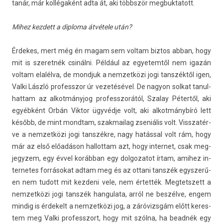
tanár, már kollégaként adta át, aki többször meg­buktatott.
Mihez kez­dett a di­ploma átvétele után?
Érdekes, mert még én magam sem vol­tam bi­ztos abban, hogy
mit is szeret­nék csinálni. Például az egyetem­től nem igazán
vol­tam elalélva, de mondjuk a nem­zetközi jogi tanszéktől igen,
Valki László pro­fesszor úr vezetésével. De nagyon sol­kat tanul­
hattam az al­kot­mányjog pro­fesszorától, Szalay Pétertől, aki
egyébként Orbán Vik­tor ügyvédje volt, aki al­kot­mánybíró lett
később, de mint mondtam, szak­mailag zseniális volt. Visszatér­
ve a nem­zetközi jogi tanszékre, nagy hatással volt rám, hogy
már az első előadáson hal­lottam azt, hogy in­ter­net, csak meg­
jegyzem, egy évvel korábban egy dol­gozatot írtam, amihez in­
ter­netes forrásokat adtam meg és az ot­tani tanszék egys­zerű­
en nem tudott mit kez­deni vele, nem értették. Meg­tetszett a
nem­zetközi jogi tanszék han­gulata, arról ne beszélve, engem
min­dig is érdekelt a nem­zetközi jog, a záróvizsgám előtt keres­
tem meg Valki pro­fesszort, hogy mit szólna, ha beadnék egy