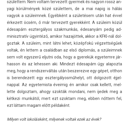
szület­tem. Nem vol­tam ter­vezett gyer­mek és nagyon rossz an­
yagi körülmények közé szület­tem, de a mai napig is hálás
vagyok a szüleim­nek. Egyébként a születésem után hat évvel
érkezett öcsém, ő már ter­vezett gyerek­ként. A szüleim közül
édesapám eszter­gályos szak­munkás, éde­sanyám pedig ad­
minisztratív ügyintéző, amikor hazajöttek, akkor a KFKI-nál dol­
goztak. A szüleim, mint látni lehet, középfokú vég­zettségűek
vol­tak, én let­tem a családban az első di­plomás, a szüleim­nek
sem volt egysz­erű el­jutni oda, hogy a gyerekük egyetem­re jár­
hasson és az lehess­en aki. Min­dezt édesapám úgy al­apoz­ta
meg, hogy a re­ndszer­váltás után be­szerez­ve egy gépet, otthon
is be­ren­dezett egy eszter­gályos­műhelyt, ott dol­gozott éjjel-
nappal. Az egyetemis­ta éveimig én amikor csak kel­lett, mel­
lette dol­goztam, ahogy szokták mon­dani, nem ijedek meg a
kétkezi munkától, mert ezt szok­tam meg, ebben nőttem fel,
ezt láttam magam előtt példaként.
Mily­en volt iskolásként, milyenek vol­tak ezek az évek?