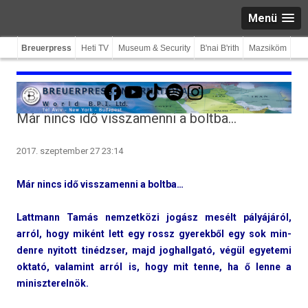
Menü
Breuerpress
Heti TV
Museum & Security
B'nai B'rith
Mazsiköm
Facebook
YouTube
TikTok
Spotify
Instagram
Már nincs idő visszamenni a boltba…
2017. szeptember 27 23:14
Már nincs idő visszamen­ni a boltba…
Lattmann Tamás nem­zetközi jogász mesélt pályájáról,
arról, hogy miként lett egy rossz gyerek­ből egy sok min­
denre nyitott tinédzser, majd jog­hallgató, végül egyetemi
oktató, valamint arról is, hogy mit tenne, ha ő lenne a
miniszterel­nök.