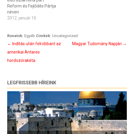
Reform és Fejlődés Pártja
néven
2012. január 10
Rovatok:
Egyéb
Cimkék:
Uncategorized
Bejegyzés
←
Indítás után felrobbant az
Magyar Tudomány Napján
→
navigáció
amerikai Antares
hordozórakéta
LEGFRISSEBB HÍREINK