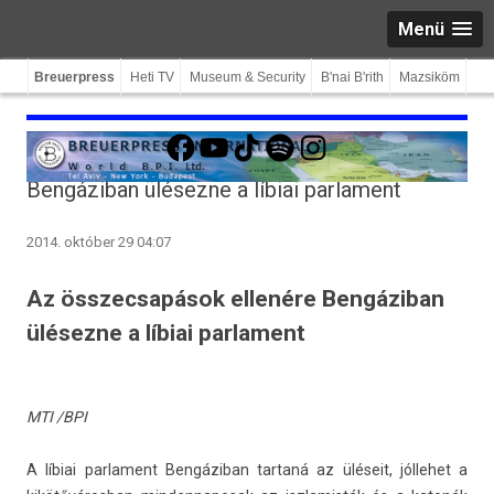
Menü
Breuerpress
Heti TV
Museum & Security
B'nai B'rith
Mazsiköm
Facebook
YouTube
TikTok
Spotify
Instagram
Bengáziban ülésezne a líbiai parlament
2014. október 29 04:07
Az összecsapások ellenére Bengáziban
ülésezne a líbiai parlament
MTI /BPI
A líbiai par­la­ment Bengáziban tar­taná az üléseit, jól­lehet a