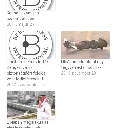
Kadhafit: vonuljon
száműzetésbe
2011. május 23
Líbiában menesztették a
Líbiában felrobbant egy
Bengázi város
fegyverraktár halottak
biztonságáért felelős
2013. november 28
vezető illetékeseket
2012. szeptember 17
Líbiában megalakult az
első iszlamista párt