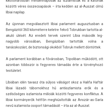
kikötőváros­ban min­dennaposak az iszlamis­ták és a katonák
közötti véres összec­sapások – írta kedd­en az al-Auszat című
líbiai napilap.
Az újon­nan meg­választott líbiai par­la­ment augusztus­ban a
Bengázitól 360 kilométerre kelet­re fekvő Tob­rukban tar­totta al­
akuló ülését. Az eredeti ter­vek szerint Líbia második leg­
nagyobb városában, Bengáziban tar­tották volna a
tanácskozást, de bi­zton­sági okokból Tob­ruk mel­lett döntöttek.
A par­la­ment korábban a főváros­ban, Tri­poliban működött, ott
azon­ban többször is fegyveres támadás érte a törvényhozó
testületet.
Líbiában idén tavasz óta súlyos válságot okoz a Halifa Haftár
líbiai lázadó tábor­nokhoz hű anti­iszlamis­ta erők és a
szélsőséges iszlamis­ta milíciák közötti fegyveres konflik­tus. A
líbiai kormányerők hétfőn meghiúsították az Anszár-as-Saría
nevű iszlamis­ta csoport támadását – írta az al-Auszat.