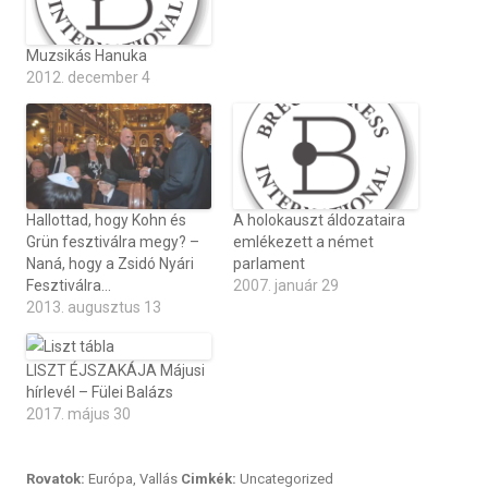
Muzsikás Hanuka
2012. december 4
Hallottad, hogy Kohn és
A holokauszt áldozataira
Grün fesztiválra megy? –
emlékezett a német
Naná, hogy a Zsidó Nyári
parlament
Fesztiválra…
2007. január 29
2013. augusztus 13
LISZT ÉJSZAKÁJA Májusi
hírlevél – Fülei Balázs
2017. május 30
Rovatok:
Európa
,
Vallás
Cimkék:
Uncategorized