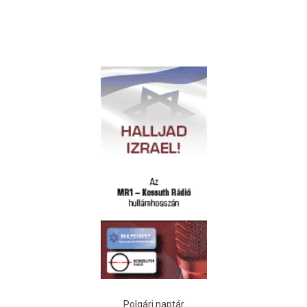
Polgári naptár