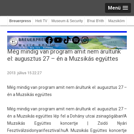
Menü
Breuerpress
Heti TV
Museum & Security
B'nai B'rith
Mazsiköm
Facebook
YouTube
TikTok
Spotify
Instagram
Még mindig van program amit nem árultunk
el: augusztus 27 – én a Muzsikás együttes
2013. július 15 22:27
Még min­dig van pro­gram amit nem árul­tunk el: augusztus 27 –
én a Muz­sikás együttes
Még min­dig van pro­gram amit nem árul­tunk el: augusztus 27 –
én a Muz­sikás együttes lép fel a Dohány utcai zsinagógában­!A
Muz­sikás Együttes kon­certje | Zsidó Nyári
Fesztiválzsidonyarifesztival.huA Muz­sikás Együttes kon­certje