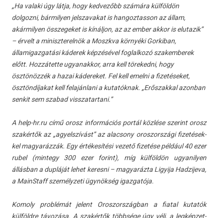
„Ha valaki úgy látja, hogy kedvezőbb számára külföldön
dolgozni, bármilyen jelszavakat is hangoztasson az állam,
akármilyen összegeket is kínáljon, az az ember akkor is elutazik”
– érvelt a miniszterelnök a Moszkva környéki Gorkiban,
államigazgatási káderek képzésével foglalkozó szakemberek
előtt. Hozzátette ugyanakkor, arra kell törekedni, hogy
ösztönözzék a hazai kádereket. Fel kell emelni a fizetéseket,
ösztöndíjakat kell felajánlani a kutatóknak. „Erőszakkal azonban
senkit sem szabad visszatartani.”
A help-hr.ru című orosz in­for­mációs portál közlése szerint orosz
szakértők az „agyelszívást” az al­ac­sony oros­zországi fizetések­
kel magyaráz­zák. Egy értékesítési vezető fizetése például 40 ezer
rubel (min­tegy 300 ezer forint), míg külföldön ugyanily­en
állásban a dupláját lehet keres­ni – magyaráz­ta Lig­yija Had­zijeva,
a MainStaff személyzeti ügynökség igaz­gatója.
Komo­ly problémát jelent Oros­zország­ban a fiat­al kutatók
külföldre távozása. A szakértők többsége úgy véli, a leg­képzet­