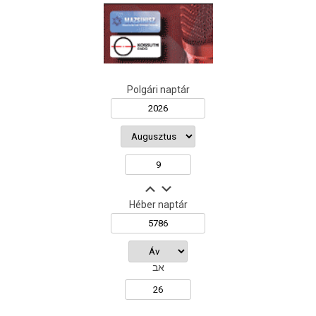
Polgári naptár
Héber naptár
אב