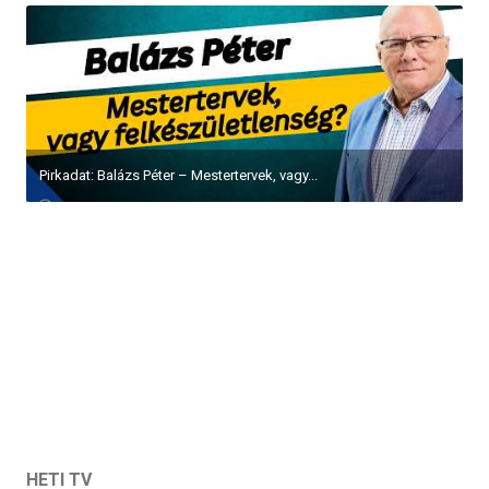
Pirkadat: Balázs Péter – Mestertervek, vagy...
HETI TV