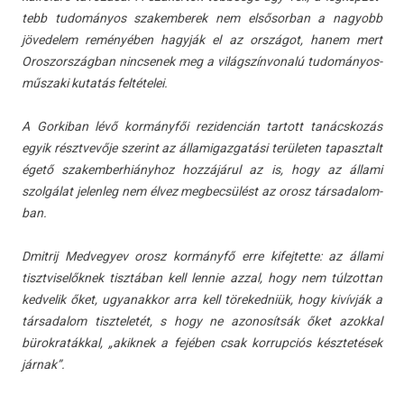
tebb tudományos szakem­berek nem el­sősor­ban a nagyobb
jövedelem reményében hagyják el az országot, hanem mert
Oros­zország­ban nincsenek meg a világszín­von­alú tudományos-
műszaki kutatás feltételei.
A Gor­kiban lévő kormányfői re­ziden­cián tar­tott tanácskozás
egyik résztvevője szerint az államigaz­gatási területen tapasztalt
égető szakem­berhiányhoz hozzájárul az is, hogy az állami
szolgálat jelen­leg nem élvez meg­becsülést az orosz tár­sadalom­
ban.
Dmit­rij Med­vegyev orosz kormányfő erre kifej­tette: az állami
tisztviselők­nek tisztában kell len­nie azzal, hogy nem túl­zottan
ked­velik őket, ugyanak­kor arra kell töreked­niük, hogy kivívják a
tár­sadalom tiszteletét, s hogy ne azonosít­sák őket azokk­al
bürok­ratákk­al, „akik­nek a fejében csak kor­rupciós késztetések
járnak”.