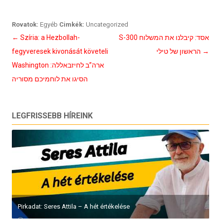
Rovatok:
Egyéb
Cimkék:
Uncategorized
Bejegyzés
←
Szíria: a Hezbollah-
S-300 אסד: קיבלנו את המשלוח
navigáció
fegyveresek kivonását követeli
הראשון של טילי
→
Washington ארה”ב לחיזבאללה:
הסיגו את לוחמיכם מסוריה
LEGFRISSEBB HÍREINK
Pirkadat: Seres Attila – A hét értékelése