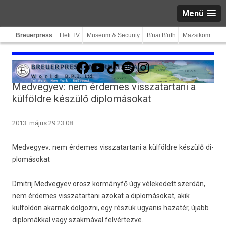
Menü
Breuerpress
Heti TV
Museum & Security
B'nai B'rith
Mazsiköm
Facebook
YouTube
TikTok
Spotify
Instagram
Medvegyev: nem érdemes visszatartani a
külföldre készülő diplomásokat
2013. május 29 23:08
Med­vegyev: nem érdemes visszatar­tani a külföldre készülő di­
plomásokat
Dmitrij Medvegyev orosz kormányfő úgy vélekedett szerdán,
nem érdemes visszatartani azokat a diplomásokat, akik
külföldön akarnak dolgozni, egy részük ugyanis hazatér, újabb
diplomákkal vagy szakmával felvértezve.