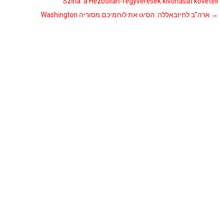
Szíria: a Hezbollah-fegyveresek kivonását követeli
Washington ארה”ב לחיזבאללה: הסיגו את לוחמיכם מסוריה
→