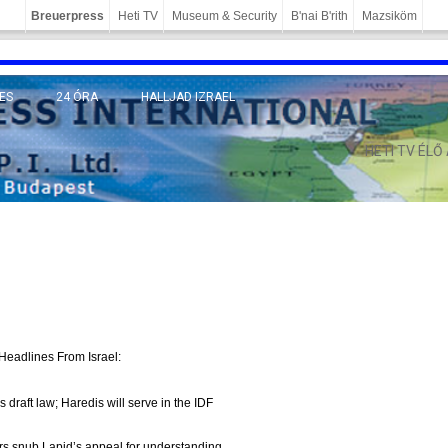
Breuerpress
Heti TV
Museum & Security
B'nai B'rith
Mazsiköm
ES
24 ÓRA
HALLJAD IZRAEL
MÁNY
HETI TV ÉLŐ
Headlines From Israel:
s draft law; Haredis will serve in the IDF
s snub Lapid’s ap­pe­al for un­derstand­ing