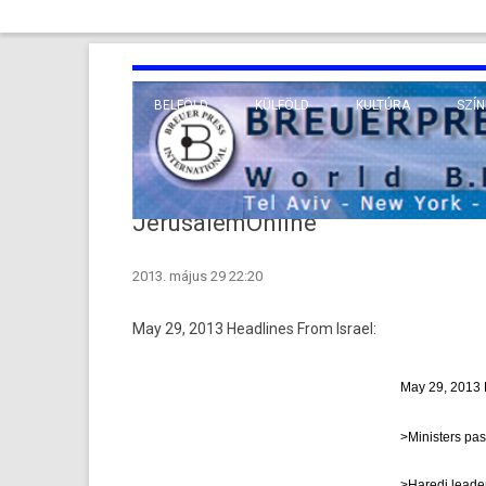
BELFÖLD
KÜLFÖLD
KULTÚRA
SZÍN
EURÓPA
TUDO
VALLÁS
KÖZEL-KELET
JerusalemOnline
TÁVOL-KELET
2013. május 29 22:20
TENGERENTÚL
May 29, 2013 Head­lines From Is­rael:
May 29, 2013 
>Minist­ers pas
>Haredi lead­er