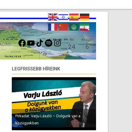
FACEBOOK
YOUTUBE
TIKTOK
SPOTIFY
INSTAGRAM
ÁV
AUGUST
 ADÁS
24
6
LEGFRISSEBB HÍREINK
Pirkadat: Varju László – Dolgunk van a
közügyekben