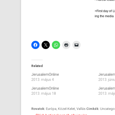
>First day of L
ing the media
Related
JerusalemOnline
Jerusalem
2013. május 4
2013. júni
JerusalemOnline
Jerusalem
2013. május 18
2013. máj
Rovatok:
Európa
,
Közel-Kelet
,
Vallás
Cimkék:
Uncatego