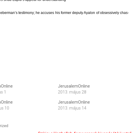
i­eber­man’s tes­timony; he ac­cuses his form­er de­puty Ayalon of ob­ses­sive­ly chas­
Online
JerusalemOnline
us 1
2013. május 28
Online
JerusalemOnline
us 10
2013. május 14
rized