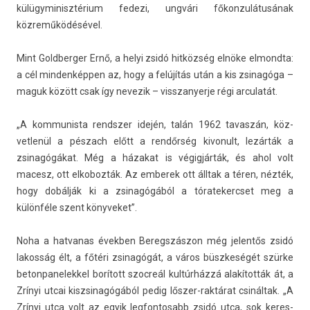
külügyminisztérium fedezi, ungvári főkon­zulátusának
közreműködésével.
Mint Goldberg­er Ernő, a helyi zsidó hitközség elnöke el­mondta:
a cél min­denképp­en az, hogy a felújítás után a kis zsinagóga –
maguk között csak így nevezik – visszanyer­je régi ar­culatát.
„A kom­munis­ta re­ndsz­er idején, talán 1962 tavas­zán, köz­
vetlenül a pészach előtt a rendőrség kivonult, lezárták a
zsinagógákat. Még a házakat is végigjárták, és ahol volt
macesz, ott el­koboz­ták. Az em­berek ott álltak a téren, nézték,
hogy dobálják ki a zsinagógából a tóratekercset meg a
különféle szent könyveket”.
Noha a hat­vanas évekb­en Be­regszás­zon még jelen­tős zsidó
lakos­ság élt, a főtéri zsinagógát, a város büszkeségét szürke
bet­on­panelek­kel borított szoc­reál kultúrházzá alakították át, a
Zrínyi utcai kiszsinagógából pedig lőszer-raktárat csináltak. „A
Zrínyi utca volt az egyik leg­fontosabb zsidó utca, sok keres­