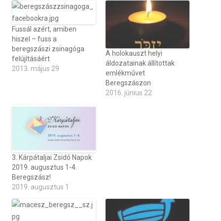
Fussál azért, amiben
hiszel – fuss a
beregszászi zsinagóga
A holokauszt helyi
felújításáért
áldozatainak állítottak
2013. május 29
emlékművet
Beregszászon
2016. június 22
3. Kárpátaljai Zsidó Napok
2019. augusztus 1-4.
Beregszász!
2019. augusztus 1