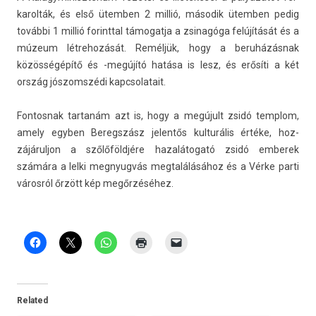
karol­ták, és első ütemb­en 2 millió, második ütemb­en pedig
további 1 millió forintt­al támogat­ja a zsinagóga felújítását és a
múzeum lét­rehozását. Reméljük, hogy a beruházásnak
közösségépítő és -megújító hatása is lesz, és erősíti a két
ország jós­zomszédi kapcsolatait.
Fon­tosnak tar­tanám azt is, hogy a megújult zsidó templom,
amely egyb­en Be­regszász jelen­tős kul­turális értéke, hoz­
zájárul­jon a szőlőföldjére hazalátogató zsidó em­berek
számára a lelki meg­nyug­vás meg­találásához és a Vérke parti
városról őrzött kép megőrzéséhez.
Related