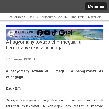
Menü
Breuerpress
Heti TV
Museum & Security
B'nai B'rith
Mazsiköm
Facebook
YouTube
TikTok
Spotify
Instagram
A hagyomány tovább él – megújul a
beregszászi kis zsinagóga
2013. május 13 20:01
A hagyomány tovább él – megújul a be­regszás­zi kis
zsinagóga
D.A. / S.T.
Be­regszás­zon javában folynak a zsidó hitközség imaházának
felújítási munkálatai. A költségek egy részét a magyar