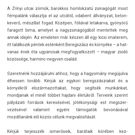
A Zrínyi utcai zömök, barok­kos hom­lokzatú zsinagógát most
fémpalánk választja el az utcától, odabent állványzat, bet­on­
kev­erő, més­zillat fogad. Középen, fóliával letakar­va, gyönyörű
faragott bima, amelyet a nagyz­sinagógából men­tettek meg
annak idején. Az em­elet­en már készen áll egy kicsi im­aterem,
itt talál­kozik péntek esténként Be­regszász és környéke – a hat­
vanas évek óta ugyancsak meg­fogyat­kozott – magyar zsidó
közössége, harminc-negyven család.
Szeret­nénk hozzájárulni ahhoz, hogy a hagyomány megújulva
élhess­en tovább. Kérjük az egykori be­regszás­ziakat és a
környékről elszár­mazot­takat, hogy segítsék munkánkat,
mondjanak el minél többet haj­dani életükről. Ter­veink szerint
pályázati források keresésével, jótékonysági est megszer­
vezésével valamint egyéni támogatók bevonásával
mozdítanánk elő közös célunk meg­valósítását.
Kérjük ter­jesszék ismerőseik, barátaik körében kez­