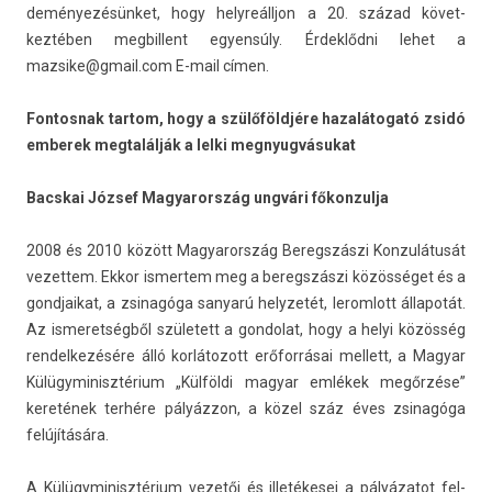
deményezésün­ket, hogy helyreálljon a 20. század követ­
keztéb­en meg­billent egyen­sú­ly. Érdeklődni lehet a
mazsike@gmail.com
E-mail címen.
Fon­tosnak tar­tom, hogy a szülőföldjére hazalátogató zsidó
em­berek meg­talál­ják a lelki meg­nyug­vásukat
Bacskai József Magyarország ungvári főkon­zulja
2008 és 2010 között Magyarország Be­regszás­zi Kon­zulátusát
vezet­tem. Ekkor is­mertem meg a be­regszás­zi közösséget és a
gondjaikat, a zsinagóga sanyarú helyzetét, lerom­lott állapotát.
Az is­meret­ségből született a gon­dolat, hogy a helyi közösség
re­ndel­kezésére álló kor­látozott erőforrásai mel­lett, a Magyar
Külügyminisztérium „Külföldi magyar emlékek megőrzése”
keretének terhére pályázzon, a közel száz éves zsinagóga
felújítására.
A Külügyminisztérium vezetői és illetékesei a pályázatot fel­