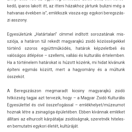
kedő, iparos lakott itt, az it­teni házak­hoz jártunk buliz­ni még a
hat­vanas évekb­en is”, emlékszik vissza egy egykori be­regszás­
zi as­szony.
Egyesületünk „Határ­talan” címmel indított sorozatának mis­
sziója, a határon túl re­kedt magyarajkú zsidó közös­ségek­kel
történő szoros együttműködés, határok kép­zelet­beli és
valóságos átlépése – szel­lemi, vallási és kul­turális értelemb­en.
Ha a történelem határokat is húzott közénk, mi hidat kívánunk
építeni egymás között, mert a hagyomány és a múltunk
összeköt.
A Be­regszás­zon meg­maradt kic­siny magyarajkú zsidó
hitközség tag­jai azt ter­vezik, hogy – a Magyar Zsidó Kul­turális
Egyesület­tel és civil összefogáss­al – em­lék­helyet/múzeumot
hoz­nak létre a zsinagóga épületében. Ebben kívánnak emléket
állítani az el­hurcolt kár­pátal­jai zsidóságnak, szeret­nék hiteles­
en be­mutat­ni egykori életét, kultúráját.