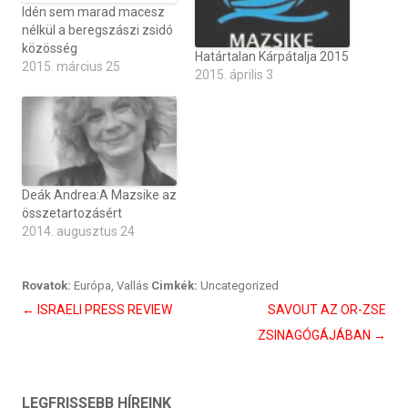
Idén sem marad macesz
nélkül a beregszászi zsidó
közösség
Határtalan Kárpátalja 2015
2015. március 25
2015. április 3
Deák Andrea:A Mazsike az
összetartozásért
2014. augusztus 24
Rovatok:
Európa
,
Vallás
Cimkék:
Uncategorized
Bejegyzés
←
ISRAELI PRESS REVIEW
SAVOUT AZ OR-ZSE
navigáció
ZSINAGÓGÁJÁBAN
→
LEGFRISSEBB HÍREINK