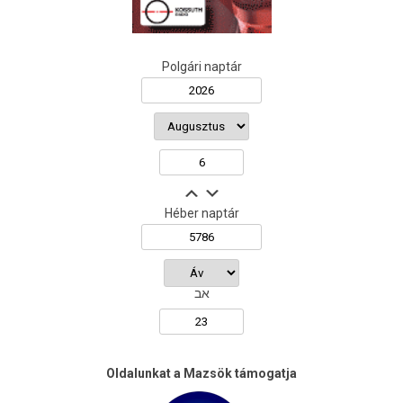
Polgári naptár
Héber naptár
אב
Oldalunkat a Mazsök támogatja