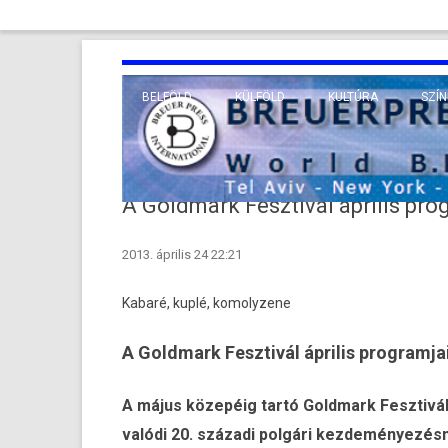
BELFÖLD
KÜLFÖLD
KULTÚRA
SZÍN
EURÓPA
TUDO
VALLÁS
KÖZEL-KELET
A Goldmark Fesztivál április pro
TÁVOL-KELET
2013. április 24 22:21
TENGERENTÚL
Kabaré, kuplé, komolyzene
A Goldmark Fesztivál április programja
A május közepéig tartó Goldmark Fesztivá
valódi 20. századi polgári kezdeményezés