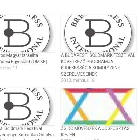
os Magyar Izraelita
A BUDAPESTI GOLDMARK FESZTIVÁL
dési Egyesület (OMIKE)
KÖVETKEZŐ PROGRAMJA
ember 11
ÉRDEKESSÉG A KOMOLYZENE
SZERELMESEINEK
2013. március 18
ti Goldmark Fesztivál
ZSIDÓ MŰVÉSZEK A JOGFOSZTÁS
versenye Korcsolán Orsolya
IDEJÉN