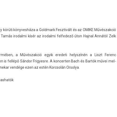
oly körúti könyves­háza a Goldmark Fesztivált és az OMIKE Művés­zakció
Tamás ir­odal­mi kísér az ir­odal­mi fel­fedező úton Hajn­al Annától Zelk
r­méb­en, a Művés­zakció egyik eredeti helys­zínén a Liszt Ferenc
is fellépő Sándor Frigyes­re. A kon­cert­en Bach és Bartók művei mel­
enekar vendége ezen az estén Korcsolán Or­solya.
l­vashatók