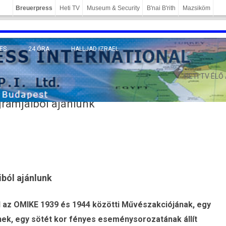
Breuerpress
Heti TV
Museum & Security
B'nai B'rith
Mazsiköm
ES
24 ÓRA
HALLJAD IZRAEL
MÁNY
HETI TV ÉLŐ
gramjaiból ajánlunk
iból ajánlunk
l az OMIKE 1939 és 1944 közötti Művészakciójának, egy
nek, egy sötét kor fényes eseménysorozatának állít