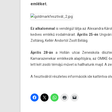
emléket.
Ez al­kalomm­al
is vendégül látja az Al­exandra Kár
ked­ves emlékű ir­odal­márait.
Április
25-én
Ungvári 
Zoltánig, Kellér An­dor­tól Zsolt Béláig.
Április 28-án
a Hollán utcai Zeneis­kola díszte
Kamarazenekar emlékezik alapítójára, az OMIKE-ben 
lett két zsidó témájú művet is hallhatunk majd. A z
A fesztivál­ról részletes in­for­mációk
ide kat­tintva o