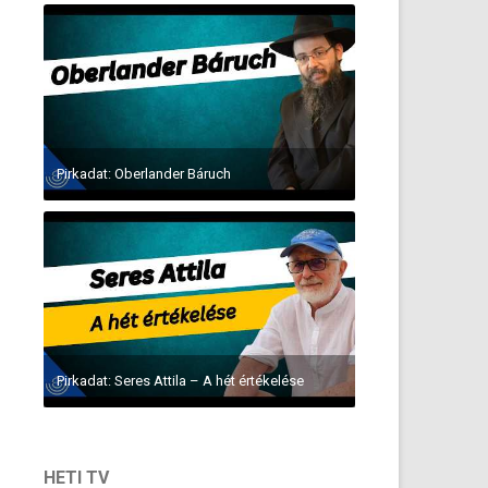
Pirkadat: Oberlander Báruch
Pirkadat: Seres Attila – A hét értékelése
HETI TV