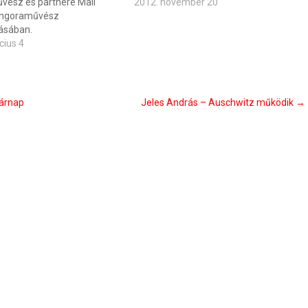
ész és partnere Mali
2012. november 20
ngoraművész
ásában.
cius 4
sárnap
Jeles András – Auschwitz működik
→