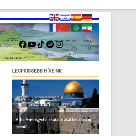
FACEBOOK
YOUTUBE
TIKTOK
SPOTIFY
INSTAGRAM
ÁV
AUGUST
 ADÁS
25
8
LEGFRISSEBB HÍREINK
A Tel-Avivi Egyetem kutatói által készített új
jelentés...