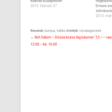
kiállítás Budapesten
hegedűműv
2013. február 27
Emese zo
tolmácsol
2013. már
Rovatok:
Európa
,
Vallás
Cimkék:
Uncategorized
Bejegyzés
←
Bét Sálom – Dózsa közös lág báomer ’13 —– va
navigáció
12.00 – kb. 16.00