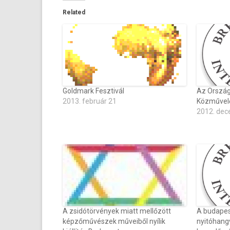
Related
Goldmark Fesztivál
Az Ország
2013. február 21
Közművelő
2012. dec
A zsidótörvények miatt mellőzött
A budapes
képzőművészek műveiből nyílik
nyitóhang