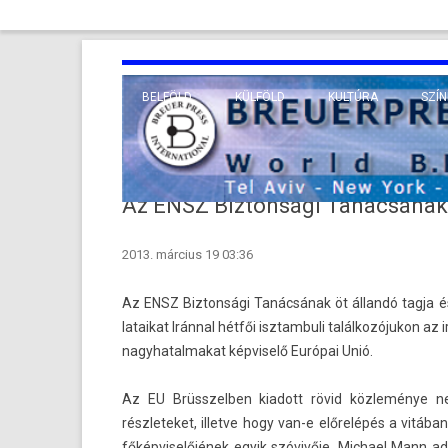
BELFÖLD
KÜLFÖLD
KULTÚRA
SZÍN
EURÓPA
TUDO
VALLÁS
KÖZEL-KELET
Az ENSZ Biztonsági Tanácsának 
TÁVOL-KELET
2013. március 19 03:36
TENGERENTÚL
Az ENSZ Bi­zton­sági Tanácsának öt állandó tagja é
lataikat Iránnal hétfői isztam­buli találkozójukon az 
nagyhatal­makat kép­viselő Európai Unió.
Az EU Brüsszelb­en kiadott rövid közleménye ne
részleteket, il­let­ve hogy van-e előrelépés a vitába
főkép­viselőjének egyik szóvivője, Mic­hael Mann ad