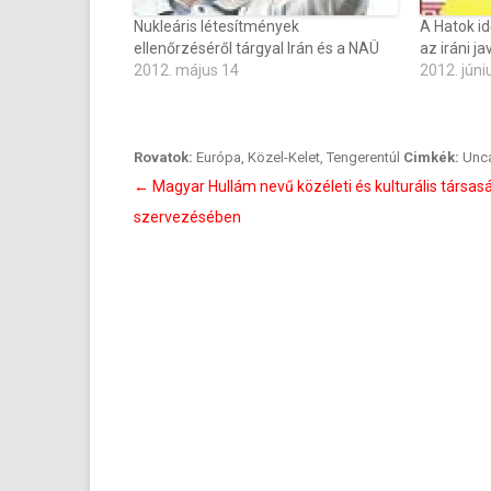
Nukleáris létesítmények
A Hatok id
ellenőrzéséről tárgyal Irán és a NAÜ
az iráni j
2012. május 14
2012. júni
Rovatok:
Európa
,
Közel-Kelet
,
Tengerentúl
Cimkék:
Unc
Bejegyzés
←
Magyar Hullám nevű közéleti és kulturális társas
navigáció
szervezésében