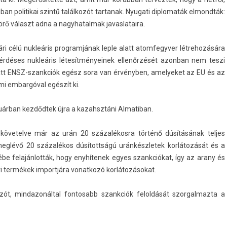
iban politikai szintű találkozót tar­tanak. Nyugati di­plomaták el­mondták:
örő választ adna a nagyhatal­mak javas­lataira.
ri célú nukleáris pro­gram­jának leple alatt atom­fegyv­er lét­rehozására
 kérdéses nukleáris létesít­ményeinek ellenőrzését azon­ban nem teszi
att ENSZ-szankciók egész sora van érvényben, amelyeket az EU és az
i em­bar­góv­al egészít ki.
ruárban kezdődtek újra a kazahsztáni Al­matiban.
em követel­ve már az urán 20 százalékosra történő dúsításának tel­jes
ár meglévő 20 százalékos dúsítottságú urán­készletek korlátozását és a
Cserébe felajánlották, hogy enyhítenek egyes szankciókat, így az arany és
ari termékek im­portjára vonat­kozó korlátozásokat.
ozót, min­dazonált­al fon­tosabb szankciók felol­dását szor­galmaz­ta a