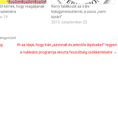
őt kértek, hogy reagáljanak
Kerry találkozik az iráni
avaslatokra
külügyminiszterrel, a csúcs „nem
us 19
kizárt”
2013. szeptember 23
ategorized
ág
Itt az ideje, hogy Irán „azonnali és jelentős lépéseket” tegyen
a nukleáris programja okozta feszültség csökkentésére
→