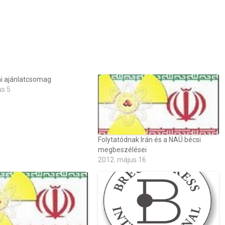
i ajánlatcsomag
us 5
Folytatódnak Irán és a NAÜ bécsi
megbeszélései
2012. május 16