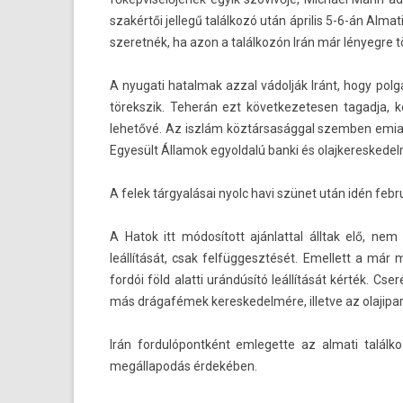
szakértői jel­legű találkozó után április 5-6-án Al­mat
szeret­nék, ha azon a találkozón Irán már lényeg­re t
A nyugati hatal­mak azzal vádolják Iránt, hogy polgá
törekszik. Teherán ezt követ­kezetes­en tagad­ja,
lehetővé. Az iszlám köztársasággal szemb­en em­i
Egyesült Államok egyold­alú banki és olaj­keres­kedel­m
A felek tárgyalásai nyolc havi szünet után idén feb
A Hatok itt módosított aján­latt­al álltak elő, n
leállítását, csak fel­függesztését. Em­el­lett a m
fordói föld al­at­ti urándúsító leállítását kérték. 
más drágafémek keres­kedel­mére, il­let­ve az olajip
Irán for­dulópontként em­leget­te az al­mati találk
megál­lapodás érdekében.