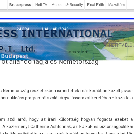
Breuerpress
Heti TV
Museum & Security
B'nai B'rith
Mazsiköm
ES
24 ÓRA
HALLJAD IZRAEL
MÁNY
HETI TV ÉLŐ
öt állandó tagja és Németország
s Németország részleteikb­en is­mertet­ték már korábban közölt javas­
iráni nukleáris pro­gram­ról szóló tár­gyalás­sorozat keretében – közölte a
m szól arról, hogy az iráni küldöttség hogyan fogad­ta ezeket a
n. A közleményt Cat­herine As­hton­nak, az EU kül- és bi­zton­ságpolitikai
ta ki. Megerősítette azt, amit már korábban ter­veztek, hogy a hétfői,