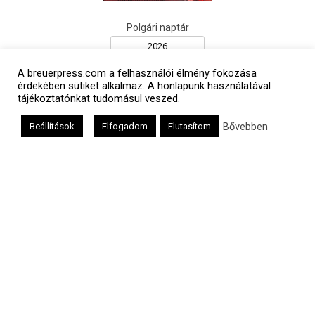
Polgári naptár
A breuerpress.com a felhasználói élmény fokozása
érdekében sütiket alkalmaz. A honlapunk használatával
tájékoztatónkat tudomásul veszed.
Bővebben
Beállítások
Elfogadom
Elutasítom
Héber naptár
אב
Oldalunkat a Mazsök támogatja