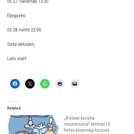
05.27. vasárnap 13:30
El­jegyzés:
05.28. hétfő 22:00
Szép délutánt,
Lativ staff
Related
„A kóser konyha
misztériuma” címmel 10
hetes kósersági kurzust