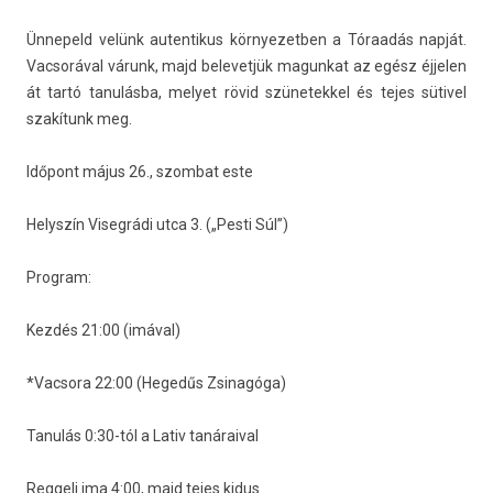
Ünnepeld velünk auten­tikus kör­nyezetb­en a Tóraadás napját.
Vac­soráv­al várunk, majd be­levet­jük magun­kat az egész éjjel­en
át tartó tanulásba, melyet rövid szünetek­kel és tejes sütivel
szakítunk meg.
Időpont május 26., szom­bat este
Helys­zín Viseg­rádi utca 3. („Pesti Súl”)
Pro­gram:
Kezdés 21:00 (imával)
*Vac­sora 22:00 (Hegedűs Zsinagóga)
Tanulás 0:30-tól a Lativ tanáraiv­al
Re­ggeli ima 4:00, majd tejes kidus