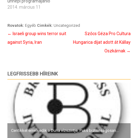
ünnepi programajánló
2014. március 11
Rovatok:
Egyéb
Cimkék:
Uncategorized
Bejegyzés
←
Israeli group wins terror suit
Szőcs Géza Pro Cultura
navigáció
against Syria, Iran
Hungarica díjat adott át Kállay
Oszkárnak
→
LEGFRISSEBB HÍREINK
Centikkel emelkedik a Duna vízszintje, Paks biztonságosan...