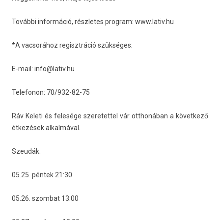
További in­for­máció, részletes pro­gram:
www.lativ.hu
*A vac­sorához re­gisztráció szükséges:
E-mail:
info@lativ.hu
Telefonon: 70/932-82-75
Ráv Keleti és felesége szeretet­tel vár otthonában a követ­kező
étkezések al­kal­máv­al.
Szeudák:
05.25. péntek 21:30
05.26. szom­bat 13:00