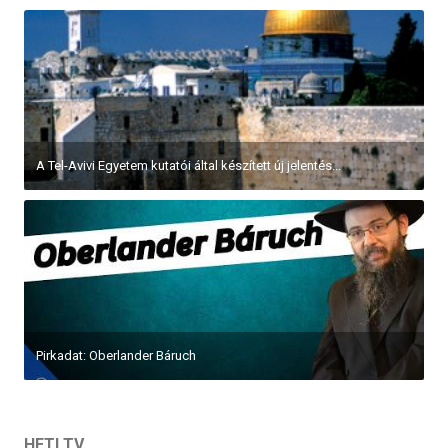
A Tel-Avivi Egyetem kutatói által készített új jelentés...
Pirkadat: Oberlander Báruch
HETI TV