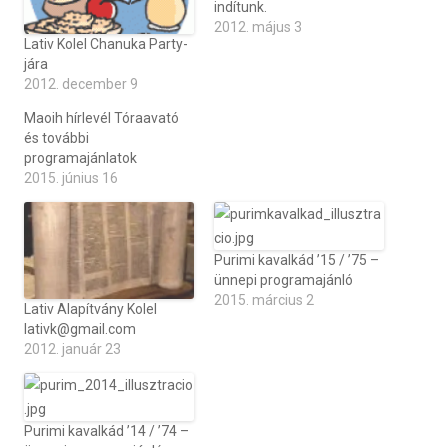
indítunk.
2012. május 3
Lativ Kolel Chanuka Party-
jára
2012. december 9
Maoih hírlevél Tóraavató
és további
programajánlatok
2015. június 16
Purimi kavalkád ’15 / ’75 –
ünnepi programajánló
2015. március 2
Lativ Alapítvány Kolel
lativk@gmail.com
2012. január 23
Purimi kavalkád ’14 / ’74 –