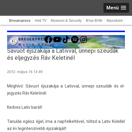
Menü
Breuerpress
Heti TV
Museum & Security
B'nai B'rith
Mazsiköm
Facebook
YouTube
TikTok
Spotify
Instagram
Sávuot éjszakája a Lativval, ünnepi szeudák
és eljegyzés Ráv Keletinél
2012. május 16 13:49
Meghívó: Sávuot éjszakája a Lativv­al, ünnepi szeudák és el­
jegyzés Ráv Keletinél
Ked­ves Lativ barát!
Tanulás egész éjjel, ima a nap­felkel­tével, töltsd a Lativ Kolel­lel
az év legin­tenzívebb éjszakáját!