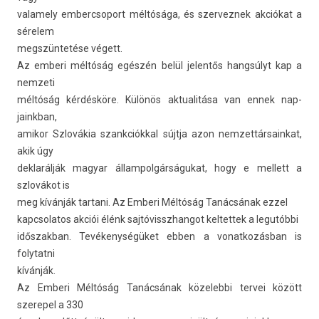
valame­ly em­bercsoport méltósága, és szer­veznek akciókat a
sérelem
megszüntetése végett.
Az em­beri méltóság egészén belül jelen­tős hangsúlyt kap a
nem­zeti
méltóság kérdésköre. Különös ak­tualitása van ennek nap­
jainkban,
amikor Szlovákia szankciókk­al sújtja azon nem­zettár­sain­kat,
akik úgy
de­klarál­ják magyar állam­polgár­ságukat, hogy e mel­lett a
szlovákot is
meg kívánják tar­tani. Az Em­beri Méltóság Tanácsának ezzel
kapcsolatos akciói élénk saj­tóvisszhan­got kel­tettek a legutóbbi
idős­zakban. Tevékenységüket ebben a vonat­kozás­ban is
folytat­ni
kívánják.
Az Em­beri Méltóság Tanácsának közeleb­bi ter­vei között
szerepel a 330