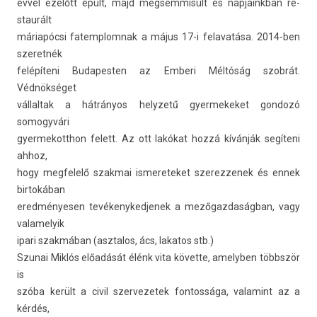
évvel ezelőtt épült, majd meg­semmisült és nap­jainkban re­
staurált
máriapócsi fatemplom­nak a május 17-i felavatása. 2014-ben
szeret­nék
felépíteni Budapest­en az Em­beri Méltóság szobrát.
Védnökséget
vál­laltak a hátrányos helyzetű gyer­mekeket gon­dozó
somogyvári
gyer­mekotthon felett. Az ott lakókat hozzá kívánják segíteni
ahhoz,
hogy meg­felelő szak­mai is­mereteket szerez­zenek és ennek
bi­rtokában
ered­ményes­en tevékenyked­jenek a mezőgaz­daság­ban, vagy
valamelyik
ipari szakmában (as­ztalos, ács, lakatos stb.)
Szunai Miklós előadását élénk vita követte, amelyb­en többször
is
szóba került a civil szer­vezetek fon­tossága, valamint az a
kérdés,