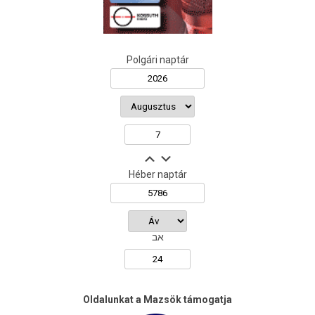
Polgári naptár
Héber naptár
אב
Oldalunkat a Mazsök támogatja