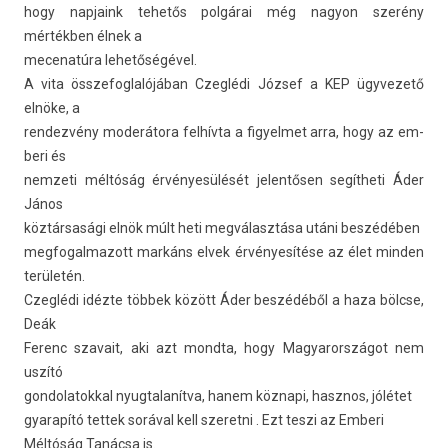
hogy nap­jaink tehetős polgárai még nagyon szerény
mértékben élnek a
mecenatúra lehetőségével.
A vita összefog­lalójában Czeglédi József a KEP ügyvezető
elnöke, a
re­ndez­vény moderátora felhívta a figyel­met arra, hogy az em­
beri és
nem­zeti méltóság érvényesülését jelen­tős­en segítheti Áder
János
köztársasági elnök múlt heti megválasztása utáni beszédében
meg­fogal­mazott markáns elvek érvényesítése az élet mind­en
területén.
Czeglédi idézte többek között Áder beszédéből a haza bölcse,
Deák
Ferenc szavait, aki azt mondta, hogy Magyarországot nem
uszító
gon­dolatokk­al nyug­talanít­va, hanem köznapi, hasznos, jólétet
gyarapító tet­tek sorával kell szeret­ni . Ezt teszi az Em­beri
Méltóság Tanácsa is.