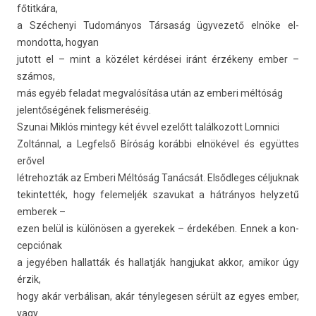
főtitkára,
a Széc­henyi Tudományos Társaság ügyvezető elnöke el­
mondot­ta, hogyan
jutott el – mint a közélet kérdései iránt érzékeny ember –
számos,
más egyéb feladat meg­valósítása után az em­beri méltóság
jelen­tőségének felis­meréséig.
Szunai Miklós min­tegy két évvel ezelőtt talál­kozott Lom­nici
Zoltánnal, a Leg­felső Bíróság korábbi elnökével és együttes
erővel
lét­rehoz­ták az Em­beri Méltóság Tanácsát. El­sődleges cél­juknak
tekin­tették, hogy felemel­jék szavukat a hátrányos helyzetű
em­berek –
ezen belül is különösen a gyerekek – érdekében. Ennek a kon­
cepciónak
a jegyében hal­latták és hal­latják han­gjukat akkor, amikor úgy
érzik,
hogy akár verbálisan, akár tényleges­en sérült az egyes ember,
vagy