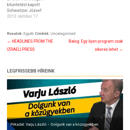
kitüntetést kapott
Schweitzer József
2012. október 17
Rovatok:
Egyéb
Cimkék:
Uncategorized
Bejegyzés
←
HEADLINES FROM THE
Balog: Egy ilyen program csak
navigáció
IZRAELI PRESS
sikeres lehet
→
LEGFRISSEBB HÍREINK
Pirkadat: Varju László – Dolgunk van a közügyekben