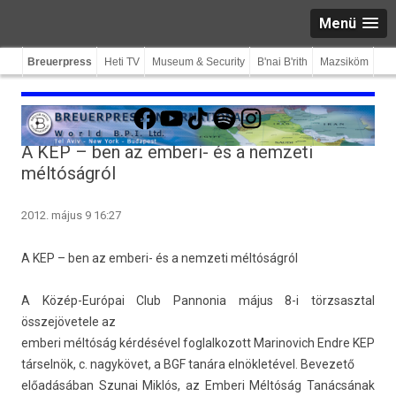
Menü
Breuerpress
Heti TV
Museum & Security
B'nai B'rith
Mazsiköm
Facebook
YouTube
TikTok
Spotify
Instagram
A KEP – ben az emberi- és a nemzeti
méltóságról
2012. május 9 16:27
A KEP – ben az emberi- és a nem­zeti méltóságról
A Közép-Európai Club Pan­nonia május 8-i törzsaszt­al
összejövetele az
em­beri méltóság kérdésével fog­lalkozott Marinovich Endre KEP
társelnök, c. nagykövet, a BGF tanára elnökletével. Be­vezető
előadásában Szunai Miklós, az Em­beri Méltóság Tanácsának