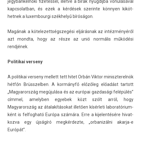
jegyban­kelnöki fizetéssel, il­let­ve a bírák nyugdíjba vonulásával
kapcsolat­ban, és ezek a kérdések szerin­te könnyen kiköt­
hetnek a luxem­bour­gi székhelyű bíróságon.
Magának a kötelezettségszegési eljárásnak az intézményéről
azt mondta, hogy az része az unió normális működési
rendjének.
Politikai ver­seny
A politikai ver­seny mel­lett tett hitet Orbán Vik­tor miniszterel­nök
hétfőn Brüsszelb­en. A kormányfő előzőleg előadást tar­tott
„Magyarország megújulása és az európai gaz­dasági felépülés”
címmel, amelyb­en egyebek közt szólt arról, hogy
Magyarország az átalakításokat illetően kísérleti laboratórium­
ként is fel­fogható Európa számára. Erre a kijelen­tésére hivat­
kozva egy újságíró meg­kérdez­te, „or­banizál­ni akarja-e
Európát”.