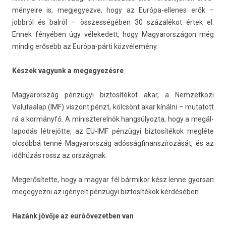
ményeire is, meg­jegyez­ve, hogy az Európa-ellenes erők –
jobbról és balról – összes­ségéb­en 30 százalékot értek el.
Ennek fényében úgy vélekedett, hogy Magyarországon még
min­dig erősebb az Európa-párti közvélemény.
Készek vagyunk a megegyezés­re
Magyarország pénzügyi bi­ztosítékot akar, a Nem­zetközi
Valutaalap (IMF) vis­zont pénzt, kölcsönt akar kínálni – mutatott
rá a kormányfő. A miniszterel­nök han­gsúlyoz­ta, hogy a megál­
lapodás létrejötte, az EU-IMF pénzügyi bi­ztosítékok megléte
olcsóbbá tenné Magyarország adós­ságfinanszírozását, és az
időhúzás rossz az országnak.
Megerősítette, hogy a magyar fél bár­mikor kész lenne gyor­san
megegyez­ni az igényelt pénzügyi bi­ztosítékok kérdésében.
Hazánk jövője az euróövezetb­en van