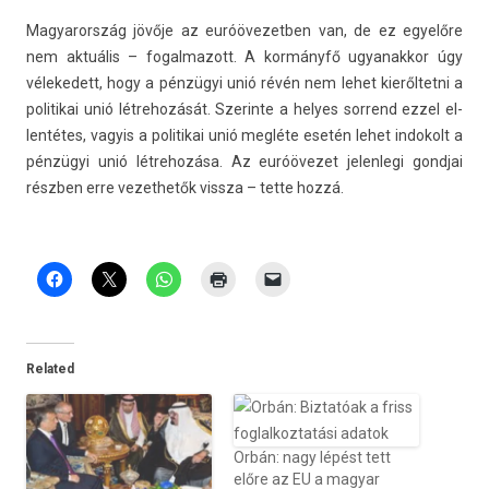
Magyarország jövője az euróövezetb­en van, de ez egyelőre
nem aktuális – fogal­mazott. A kormányfő ugyanak­kor úgy
vélekedett, hogy a pénzügyi unió révén nem lehet kieről­tetni a
politikai unió lét­rehozását. Szerin­te a helyes sor­rend ezzel el­
lentétes, vagyis a politikai unió megléte esetén lehet in­dokolt a
pénzügyi unió lét­rehozása. Az euróövezet jelen­legi gondjai
részben erre vezet­hetők vissza – tette hozzá.
Related
Orbán: nagy lépést tett
előre az EU a magyar