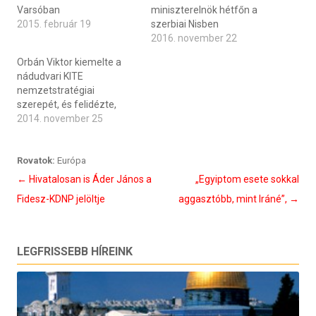
Varsóban
miniszterelnök hétfőn a
2015. február 19
szerbiai Nisben
2016. november 22
Orbán Viktor kiemelte a
nádudvari KITE
nemzetstratégiai
szerepét, és felidézte,
2014. november 25
Rovatok:
Európa
Bejegyzés
←
Hivatalosan is Áder János a
„Egyiptom esete sokkal
navigáció
Fidesz-KDNP jelöltje
aggasztóbb, mint Iráné”,
→
LEGFRISSEBB HÍREINK