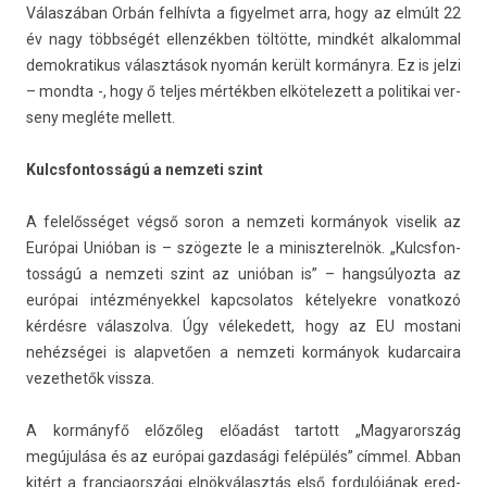
Válaszában Orbán felhívta a figyel­met arra, hogy az elmúlt 22
év nagy többségét el­lenzékb­en töltötte, mindkét al­kalomm­al
de­mok­ratikus választások nyomán került kormányra. Ez is jelzi
– mondta -, hogy ő tel­jes mértékben el­kötelezett a politikai ver­
seny megléte mel­lett.
Kulcsfon­tosságú a nem­zeti szint
A felelősséget végső soron a nem­zeti kormányok viselik az
Európai Unióban is – szögezte le a miniszterel­nök. „Kulcsfon­
tosságú a nem­zeti szint az unióban is” – han­gsúlyoz­ta az
európai in­téz­mények­kel kapcsolatos kételyek­re vonat­kozó
kérdésre válas­zolva. Úgy vélekedett, hogy az EU mos­tani
nehézségei is al­ap­vető­en a nem­zeti kormányok kudar­caira
vezet­hetők vissza.
A kormányfő előzőleg előadást tar­tott „Magyarország
megújulása és az európai gaz­dasági felépülés” címmel. Abban
kitért a fran­ciaországi elnökválasztás első for­dulójának ered­