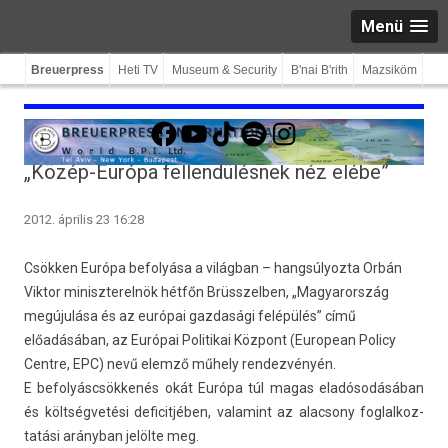
Menü
Breuerpress
Heti TV
Museum & Security
B'nai B'rith
Mazsiköm
Facebook
YouTube
TikTok
Spotify
Instagram
„Közép-Európa fellendülésnek néz elébe”
2012. április 23 16:28
Csökken Európa befolyása a világban – hangsúlyozta Orbán
Viktor miniszterelnök hétfőn Brüsszelben, „Magyarország
megújulása és az európai gazdasági felépülés” című
előadásában, az Európai Politikai Központ (European Policy
Centre, EPC) nevű elemző műhely rendezvényén.
E be­folyáscsök­kenés okát Európa túl magas eladósodásában
és költségvetési de­ficit­jéb­en, valamint az al­ac­sony fog­lalkoz­
tatási arányban jelölte meg.