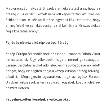
Magyarország helyzetéről szólva em­lékez­tetett arra, hogy az
ország 2004 és 2011 között nem volt képes tar­tani az uniós de­
ficit­korlátokat. A célokat illetően egyebek közt el­mondta, hogy
a meg­felelő ver­senyképes­séghez el kell érni a 75 százalékos
fog­lalkoz­tatási arányt.
Fejlődés elé néz a közép-európai térség
Közép-Európa fel­lendülés­nek néz elébe – mondta Orbán Vik­tor
miniszterel­nök. Úgy vélekedett, hogy a német gaz­daság­ban
van­nak derűlátásra okot adó jelek, és meggyőződésének adott
han­got, hogy ez segíteni fogja a közép-európai térség fel­virág­
zását is. Meg­jegyez­te ugyanak­kor, hogy az egész Európai
Unióban változásokra van szükség, egyebek közt a jóléti re­
ndszert illetően.
Fegyel­mezett­en fogad­juk a változásokat