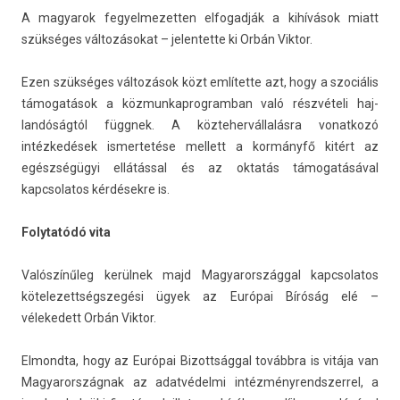
A magyarok fegyel­mezett­en el­fogad­ják a kihívások miatt
szükséges változásokat – jelen­tette ki Orbán Vik­tor.
Ezen szükséges változások közt említette azt, hogy a szociális
támogatások a köz­munkap­rogram­ban való részvételi haj­
landóság­tól függnek. A köz­teher­vállalás­ra vonat­kozó
intézkedések is­mertetése mel­lett a kormányfő kitért az
egészségügyi ellátással és az oktatás támogatásával
kapcsolatos kérdésekre is.
Folytatódó vita
Valószínűleg kerülnek majd Magyarországg­al kapcsolatos
kötelezettségszegési ügyek az Európai Bíróság elé –
vélekedett Orbán Vik­tor.
El­mondta, hogy az Európai Bi­zottságg­al továbbra is vitája van
Magyarország­nak az adatvédelmi in­téz­ményrendszer­rel, a