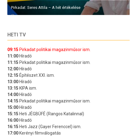
Pirkadat: Seres Attila – A hét értékelése
HETI TV