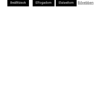
Héber naptár
Bővebben
Beállítások
Elfogadom
Elutasítom
אב
Oldalunkat a Mazsök támogatja