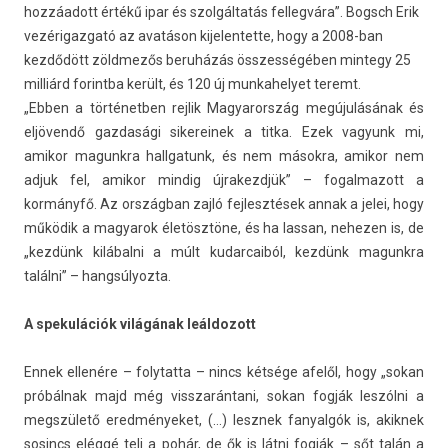
hozzáadott értékű ipar és szolgáltatás fellegvára”. Bogsch Erik
vezérigazgató az avatáson kijelentette, hogy a 2008-ban
kezdődött zöldmezős beruházás összességében mintegy 25
milliárd forintba került, és 120 új munkahelyet teremt.
„Ebben a tör­ténetb­en re­jlik Magyarország megújulásának és
eljövendő gaz­dasági sikereinek a titka. Ezek vagyunk mi,
amikor magunkra hallgatunk, és nem másokra, amikor nem
adjuk fel, amikor min­dig újrakezdjük” – fogal­mazott a
kormányfő. Az országban zajló fej­lesztések annak a jelei, hogy
működik a magyarok életösztöne, és ha las­san, nehez­en is, de
„kezdünk kilábalni a múlt kudar­caiból, kezdünk magunkra
találni” – han­gsúlyoz­ta.
A spekulációk világának leál­dozott
Ennek ellenére – folytat­ta – nincs kétsége afelől, hogy „sokan
próbálnak majd még visszarán­tani, sokan fogják leszólni a
megszülető ered­ményeket, (…) lesznek fanyal­gók is, akik­nek
sosincs eléggé teli a pohár, de ők is látni fogják – sőt talán a