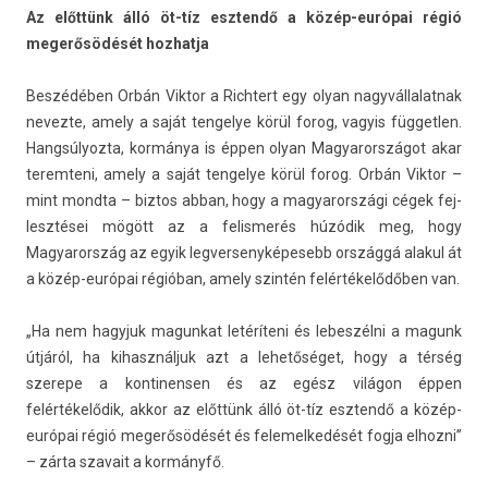
Az előttünk álló öt-tíz esztendő a közép-európai régió
megerősödését hoz­hatja
Beszédében Orbán Vik­tor a Richtert egy olyan nagyvál­lalat­nak
nevez­te, amely a saját ten­gelye körül forog, vagyis füg­getl­en.
Han­gsúlyoz­ta, kormánya is éppen olyan Magyarországot akar
terem­teni, amely a saját ten­gelye körül forog. Orbán Vik­tor –
mint mondta – bi­ztos abban, hogy a magyarországi cégek fej­
lesztései mögött az a felis­merés húzódik meg, hogy
Magyarország az egyik leg­versenyképesebb országgá al­akul át
a közép-európai régióban, amely szintén felértékelődőben van.
„Ha nem hagyjuk magun­kat letéríteni és lebes­zélni a magunk
útjáról, ha kihasznál­juk azt a lehetőséget, hogy a térség
szerepe a kon­tinens­en és az egész világon éppen
felértékelődik, akkor az előttünk álló öt-tíz esztendő a közép-
európai régió megerősödését és felemel­kedését fogja el­hozni”
– zárta szavait a kormányfő.