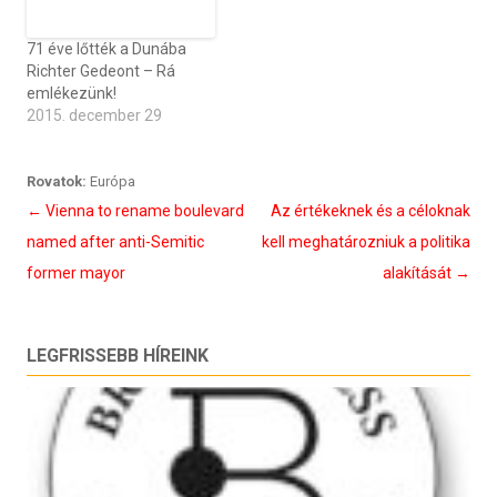
71 éve lőtték a Dunába
Richter Gedeont – Rá
emlékezünk!
2015. december 29
Rovatok:
Európa
Bejegyzés
←
Vienna to rename boulevard
Az értékeknek és a céloknak
navigáció
named after anti-Semitic
kell meghatározniuk a politika
former mayor
alakítását
→
LEGFRISSEBB HÍREINK