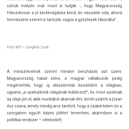
szívük mélyén már most is tudják -, hogy Magyarország
fokozatosan a jó kerékvágásba kerül, és visszatér oda, ahová
természete szerint is tar­tozik, vagyis a győz­tesek táborába”.
Fotó: MTI – Czeglédi Zsolt
A miniszterel­nök szerint mind­en beruházás azt üzeni:
Magyarország halad előre, a magyar vál­lalkozók pedig
megértették, hogy új időszámítás kezdődött a világban,
ugyanis „a spekulációk világának leál­dozott”, és most azok­nak
az ideje jön el, akik munkából akar­nak élni. Ismét számít a józan
ész szava, amely min­dig arra tanított, hogy a szakér­telem és a
szor­galom együtt képes jólétet terem­teni, akár­mily­en is a
politikai re­ndsz­er – vélekedett.