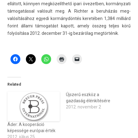
ellátott, könnyen megközelíthető ipari övezetb­en, kor­mányzati
támogatással valósult meg. A Richt­er a beruházás meg­
valósításához egyedi kormánydöntés keretében 1,384 milliárd
forint állami támogatást kapott, amely összeg tel­jes körű
folyósítása 2012. de­cemb­er 31-ig bezárólag megtörténik.
Related
Újszerű eszköz a
gazdaság élénkítésére
2012. november 2
Áder: A kooperáció
képessége európai érték
2012. július 25