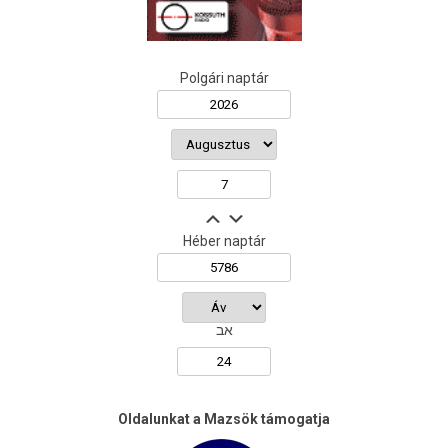
Polgári naptár
Héber naptár
אב
Oldalunkat a Mazsök támogatja