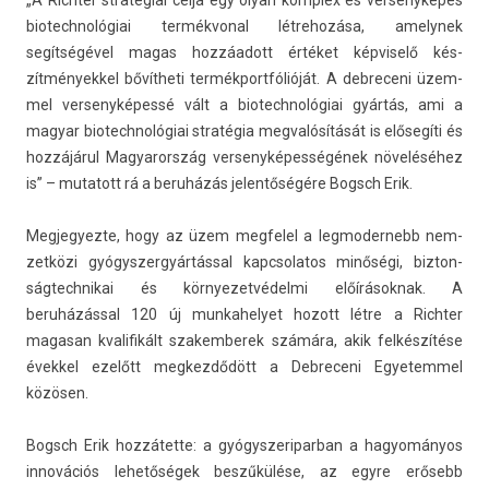
„A Richt­er stratégiai célja egy olyan komplex és ver­senyképes
bi­otechnológiai ter­mékvon­al lét­rehozása, amelynek
segítségével magas hozzáadott értéket kép­viselő kés­
zítmények­kel bővítheti ter­mékportfólióját. A de­breceni üzem­
mel ver­senyképessé vált a bi­otechnológiai gyártás, ami a
magyar bi­otechnológiai stratégia meg­valósítását is elősegíti és
hozzájárul Magyarország ver­senyképes­ségének növeléséhez
is” – mutatott rá a beruházás jelen­tőségére Bogsch Erik.
Meg­jegyez­te, hogy az üzem meg­felel a leg­moder­nebb nem­
zetközi gyógys­zergyár­táss­al kapcsolatos minőségi, bi­zton­
ságtechnikai és kör­nyezet­védel­mi előírások­nak. A
beruházással 120 új mun­kahelyet hozott létre a Richt­er
magasan kvalifikált szakem­berek számára, akik felkészítése
évek­kel ezelőtt meg­kezdődött a De­breceni Egyetem­mel
közösen.
Bogsch Erik hozzátette: a gyógys­zeripar­ban a hagyományos
innovációs lehetőségek beszűkülése, az egyre erősebb