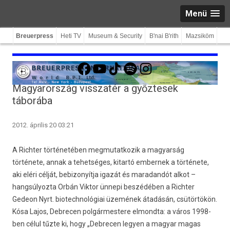
Menü
Breuerpress
Heti TV
Museum & Security
B'nai B'rith
Mazsiköm
Facebook
YouTube
TikTok
Spotify
Instagram
Magyarország visszatér a győztesek
táborába
2012. április 20 03:21
A Richter történetében megmutatkozik a magyarság
története, annak a tehetséges, kitartó embernek a története,
aki eléri célját, bebizonyítja igazát és maradandót alkot –
hangsúlyozta Orbán Viktor ünnepi beszédében a Richter
Gedeon Nyrt. biotechnológiai üzemének átadásán, csütörtökön.
Kósa Lajos, Debrecen polgármestere elmondta: a város 1998-
ben célul tűzte ki, hogy „Debrecen legyen a magyar magas