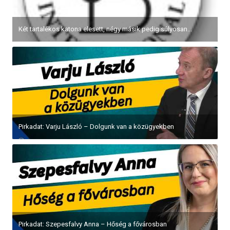
Két tartalékos katona elesett, négy másik pedig súlyosan...
Pirkadat: Varju László – Dolgunk van a közügyekben
Pirkadat: Szepesfalvy Anna – Hőség a fővárosban