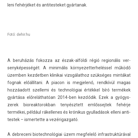
leni fehérjéket és anti­tes­teket gyár­tanak.
Fotó: dehir.hu
A beruházás fokoz­za az észak-alföldi régió re­gionális ver­
senyképes­ségét. A minimális kör­nyezet­terhelés­sel működő
üzemb­en kez­detb­en klinikai vizsgálat­hoz szükséges mintákat
fog­nak előállítani. A piacon is meg­jel­enő, rendkívül magas
hozzáadott szel­lemi és tech­nológiai értékkel bíró termékek
gyártása előreláthatóan 2014-ben kezdődik. Ezek a gyógys­
zerek bi­oreak­torok­ban tenyésztett em­lős­sejtek fehérje
termékei, például rákel­lenes és krónikus gyul­ladások el­leni anti­
tes­tek – is­mertet­te a vezérigaz­gató.
A de­breceni bi­otechnológiai üzem meg­felelő in­frastruk­túráv­al