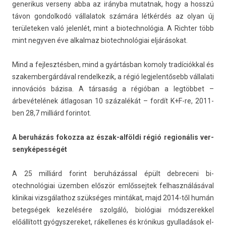
generikus ver­seny abba az irányba mutat­nak, hogy a hosszú
távon gon­dolkodó vál­lalatok számára létkérdés az olyan új
területek­en való jelen­lét, mint a bi­otechnológia. A Richt­er több
mint negyv­en éve al­kal­maz bi­otechnológiai eljárásokat.
Mind a fej­lesztésb­en, mind a gyártásban komo­ly tradíciókkal és
szakem­bergár­dáv­al re­ndel­kezik, a régió leg­jelen­tősebb vál­lalati
innovációs bázisa. A társaság a régióban a legtöbbet –
árbevételének átlagosan 10 százalékát – fordít K+F-re, 2011-
ben 28,7 milliárd forin­tot.
A beruházás fokoz­za az észak-alföldi régió re­gionális ver­
senyképes­ségét
A 25 milliárd forint beruházással épült de­breceni bi­
otechnológiai üzemb­en először em­lős­sejtek fel­használásáv­al
klinikai vizsgálat­hoz szükséges mintákat, majd 2014-től humán
bet­eg­ségek kezelésére szolgáló, biológiai módszerek­kel
előállított gyógys­zereket, rákel­lenes és krónikus gyul­ladások el­