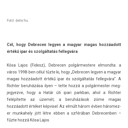
Fotó: dehir.hu
Cél, hogy De­brec­en legy­en a magyar magas hozzáadott
értékű ipar és szolgáltatás fel­legvára
Kósa Lajos (Fidesz), De­brec­en pol­gármes­tere el­mondta: a
város 1998-ben célul tűzte ki, hogy „De­brec­en legy­en a magyar
magas hozzáadott értékű ipar és szolgáltatás fel­legvára”. A
Richt­er beruházása ilyen – tette hozzá a pol­gármest­er meg­
jegyez­ve, hogy a Határ úti ipari parkban, ahol a Richt­er
felépítette az üzemét, a beruházások zöme magas
hozzáadott értéket kép­visel. Az elmúlt három évben háromez­
er mun­kahe­ly jött létre ebben a szférában De­brecenb­en –
fűzte hozzá Kósa Lajos.