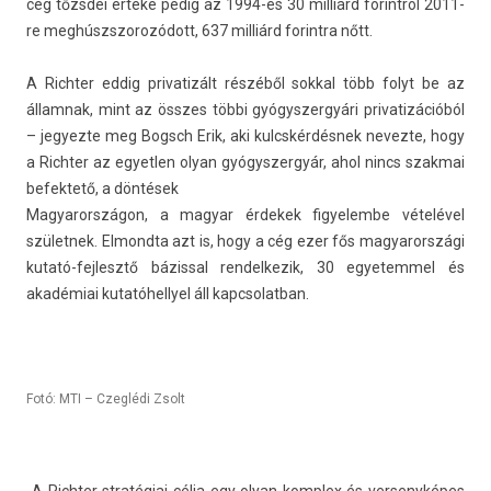
cég tőzsdei értéke pedig az 1994-es 30 milliárd forintról 2011-
re meg­húszszorozódott, 637 milliárd forintra nőtt.
A Richt­er eddig privatizált részéből sokk­al több folyt be az
állam­nak, mint az összes többi gyógys­zergyári privatizációból
– jegyez­te meg Bogsch Erik, aki kulcskér­désnek nevez­te, hogy
a Richt­er az egyetl­en olyan gyógys­zergyár, ahol nincs szak­mai
be­fek­tető, a döntések
Magyarországon, a magyar érdekek figyelem­be vételével
szület­nek. El­mondta azt is, hogy a cég ezer fős magyarországi
kutató-fejlesztő báziss­al re­ndel­kezik, 30 egyetem­mel és
akadémiai kutatóhel­lyel áll kapcsolat­ban.
Fotó: MTI – Czeglédi Zsolt