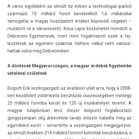
A város egyébként az elmúlt tíz évben a tech­nológiai iparból
származó 10 milliárd forint bevételéből 1,6 milliárddal
támogat­ta a magas hozzáadott értéket kép­viselő cégeket –
mutatott rá a város­vezető. Kósa Lajos köszönetet mon­dott a
De­breceni Egyetem­nek, mert mint fogal­mazott ezek a fej­
lesztések az egyetem szak­mai háttere nélkül nem valósul­
hattak volna meg De­brecenb­en.
A döntések Magyarországon, a magyar érdekek figyelem­be
vételével szület­nek
Bogsch Erik vezérigaz­gató az avatáson utalt arra, hogy a 2008-
ben kezdődött zöldmezős beruházás összes­ségéb­en min­tegy
25 milliárd forintba került és 120 új mun­kahelyet teremt. A
magyar tulaj­donban lévő, ötezer dol­gozót fog­lalkoz­tató
gyógys­zeripari cég árbevétele tava­ly először halad­ta meg az
egymil­liárd eurót – is­mertet­te a vezérigaz­gató meg­jegyez­ve:
az elmúlt évekb­en 214 milliárd forin­tot költöttek beruházásra, a