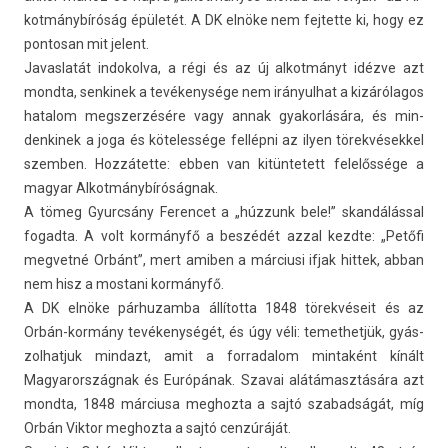
kot­mánybíróság épületét. A DK elnöke nem fej­tette ki, hogy ez
pon­tosan mit jelent.
Javas­latát in­dokol­va, a régi és az új al­kot­mányt idézve azt
mondta, sen­kinek a tevékenysége nem ir­ányul­hat a kizárólagos
hatalom megszer­zésére vagy annak gyakor­lására, és min­
denkinek a joga és köteles­sége fellépni az ilyen törek­vések­kel
szemb­en. Hozzátette: ebben van kitün­tetett felelőssége a
magyar Al­kot­mánybíróság­nak.
A tömeg Gyurcsány Feren­cet a „húzzunk bele!” skandálással
fogad­ta. A volt kormányfő a beszédét azzal kezdte: „Petőfi
meg­vetné Orbánt”, mert amib­en a már­ciusi ifjak hit­tek, abban
nem hisz a mos­tani kormányfő.
A DK elnöke pár­huzam­ba állította 1848 törekvéseit és az
Orbán-kormány tevékenységét, és úgy véli: temet­hetjük, gyás­
zolhat­juk min­dazt, amit a for­radalom min­taként kínált
Magyarország­nak és Európának. Szavai alátámasztására azt
mondta, 1848 már­ciusa meg­hozta a sajtó szabad­ságát, míg
Orbán Vik­tor meg­hozta a sajtó cenzúráját.