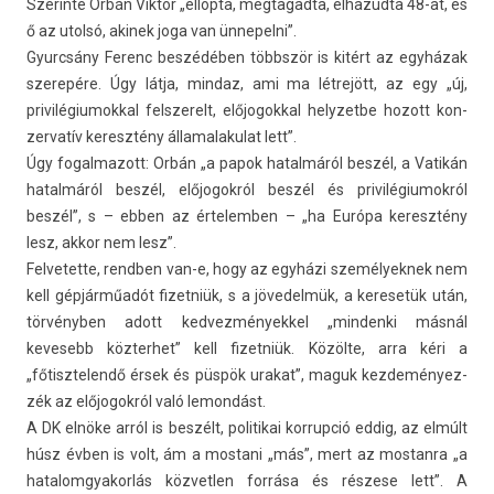
Szerin­te Orbán Vik­tor „el­lopta, meg­tagad­ta, el­hazud­ta 48-at, és
ő az utolsó, akinek joga van ünnepel­ni”.
Gyurcsány Ferenc beszédében többször is kitért az egyházak
szerepére. Úgy látja, min­daz, ami ma létrejött, az egy „új,
privilégiumokk­al felszerelt, előjogokk­al helyzet­be hozott kon­
zervatív keresztény államalakulat lett”.
Úgy fogal­mazott: Orbán „a papok hatal­máról beszél, a Vatikán
hatal­máról beszél, előjogok­ról beszél és privilégiumok­ról
beszél”, s – ebben az értelemb­en – „ha Európa keresztény
lesz, akkor nem lesz”.
Fel­vetet­te, re­ndb­en van-e, hogy az egyházi személyek­nek nem
kell gépjárműadót fizet­niük, s a jövedel­mük, a keresetük után,
törvényben adott ked­vezmények­kel „min­denki másnál
kevesebb köz­terhet” kell fizet­niük. Közölte, arra kéri a
„főtisztelendő érsek és püspök urakat”, maguk kez­deményez­
zék az előjogok­ról való lemon­dást.
A DK elnöke arról is beszélt, politikai kor­rupció eddig, az elmúlt
húsz évben is volt, ám a mos­tani „más”, mert az mos­tanra „a
hatalom­gyakor­lás köz­vetl­en forrása és részese lett”. A