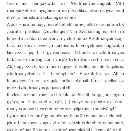
téren azt han­goz­tatta: az Al­kot­mánybíróság­nak (Ab)
menedéket kell nyúj­tania a de­mok­ratikus al­kot­mányos rend
őrzői, a de­mok­rata sokaság számára.
A politikus a tér nagy részét betöltő tömeg előtt el­mondta: a DK
„barátai, politikus szövetségesei”, a Szabad­ság és Re­form
Intézet korábban beadványt nyújtott be az Al­kot­mánybíróság­
hoz, azt kérve: mivel „a sar­kalatos törvények sokaságával, a
kinevezési jog torz gyakor­lásáv­al Orbánék az al­kot­mányos
hatal­mat kizárólagosan kívánják bi­rtokol­ni, ezért mondja ki az
Ab, hogy ez a hatalom nem egys­zerű­en il­legitim, de illegális is,
al­kot­mányel­lenes és tör­vénytel­en”. Hozzátette, az Ab a
beadványt érdemi vizsgálat nélkül elutasítot­ta, s ez ellen az
intézet al­kot­mányos panassz­al élt.
Közlése szerint most azt kérik az Ab-től, hogy „ne legy­en
gyáva, ne fordítsa el a fejét, (…) vegye napirendre az al­kot­
mányos panaszt, és érdemb­en vizsgálja meg a beadványt”.
Gyurcsány Ferenc úgy fogal­mazott: ha 30 napon belül elutasít­
ják a beadványt vagy azt nem ves­zik érdemb­en napirendre,
akkor mához 30 napra „al­kot­mányos blokád alá von­juk” az Al­