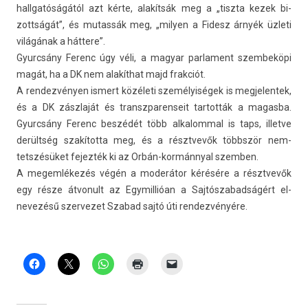
hallgatóságától azt kérte, alakítsák meg a „tiszta kezek bi­
zottságát”, és mutas­sák meg, „mily­en a Fidesz árnyék üzleti
világának a háttere”.
Gyurcsány Ferenc úgy véli, a magyar par­la­ment szem­beköpi
magát, ha a DK nem alakíthat majd frak­ciót.
A re­ndez­vény­en is­mert közéleti személyiségek is meg­jelen­tek,
és a DK zászlaját és trans­zparen­seit tar­tották a magas­ba.
Gyurcsány Ferenc beszédét több al­kalomm­al is taps, il­let­ve
derültség szakította meg, és a résztvevők többször nem­
tetszésüket fejez­ték ki az Orbán-kormánnyal szemb­en.
A megem­lékezés végén a moderátor kérésére a résztvevők
egy része átvonult az Egymil­lióan a Saj­tószabad­ságért el­
nevezésű szer­vezet Szabad sajtó úti re­ndez­vényére.