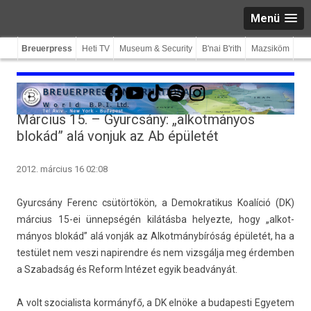
Menü
Breuerpress
Heti TV
Museum & Security
B'nai B'rith
Mazsiköm
Facebook
YouTube
TikTok
Spotify
Instagram
Március 15. – Gyurcsány: „alkotmányos
blokád” alá vonjuk az Ab épületét
2012. március 16 02:08
Gyurcsány Ferenc csütörtökön, a De­mok­ratikus Koalíció (DK)
március 15-ei ünnepségén kilátásba helyez­te, hogy „al­kot­
mányos blokád” alá vonják az Al­kot­mánybíróság épületét, ha a
testület nem veszi napirendre és nem vizsgálja meg érdemb­en
a Szabad­ság és Re­form Intézet egyik beadványát.
A volt szocialis­ta kormányfő, a DK elnöke a budapes­ti Egyetem