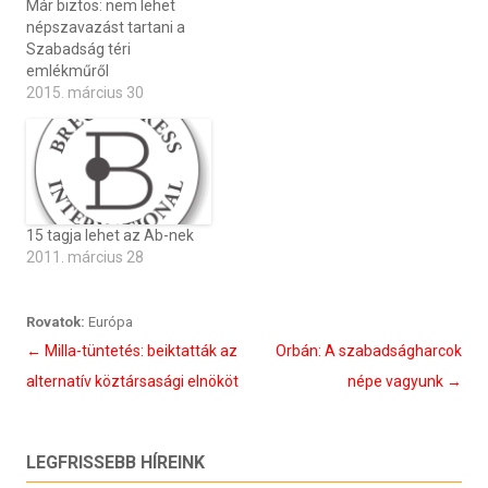
Már biztos: nem lehet
népszavazást tartani a
Szabadság téri
emlékműről
2015. március 30
15 tagja lehet az Ab-nek
2011. március 28
Rovatok:
Európa
Bejegyzés
←
Milla-tüntetés: beiktatták az
Orbán: A szabadságharcok
navigáció
alternatív köztársasági elnököt
népe vagyunk
→
LEGFRISSEBB HÍREINK