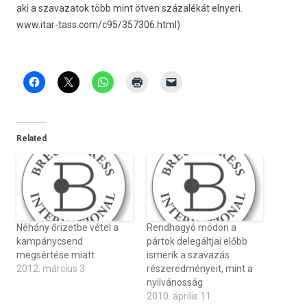
aki a szavazatok több mint ötven százalékát el­nyeri.
www.itar-tass.com/c95/357306.html
)
Related
Néhány őrizetbe vétel a
Rendhagyó módon a
kampánycsend
pártok delegáltjai előbb
megsértése miatt
ismerik a szavazás
2012. március 3
részeredményeit, mint a
nyilvánosság
2010. április 11