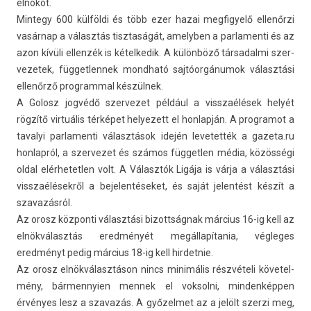
elnököt.
Min­tegy 600 külföldi és több ezer hazai meg­figyelő ellenőrzi
vasárnap a választás tisztaságát, amelyb­en a par­lamen­ti és az
azon kívüli el­lenzék is kétel­kedik. A különböző tár­sadal­mi szer­
vezetek, füg­getlen­nek mondható sajtóorgánumok választási
ellenőrző pro­gramm­al készülnek.
A Golosz jogvédő szer­vezet például a visszaélések helyét
rögzítő virtuális térképet helyezett el hon­lapján. A pro­gramot a
tavalyi par­lamen­ti választások idején levetet­ték a gazeta.­ru
hon­lapról, a szer­vezet és számos füg­getl­en média, közösségi
oldal elér­hetetl­en volt. A Választók Ligája is várja a választási
visszaélések­ről a be­jelen­téseket, és saját jelen­tést készít a
szavazás­ról.
Az orosz köz­ponti választási bi­zottság­nak március 16-ig kell az
elnökválasztás eredményét megállapítania, vég­leges
eredményt pedig március 18-ig kell hir­detnie.
Az orosz elnökválasztáson nincs minimális részvételi követel­
mény, bár­mennyi­en men­nek el vok­solni, min­denképp­en
érvényes lesz a szavazás. A győzel­met az a jelölt szer­zi meg,