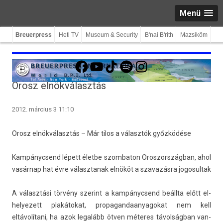
Menü
Breuerpress
Heti TV
Museum & Security
B'nai B'rith
Mazsiköm
Facebook
YouTube
TikTok
Spotify
Instagram
Orosz elnökválasztás
2012. március 3 11:10
Orosz elnökválasztás – Már tilos a választók győzködése
Kam­pányc­send lépett életbe szom­baton Oros­zország­ban, ahol
vasárnap hat évre választanak elnököt a szavazás­ra jogosul­tak
A választási törvény szerint a kam­pányc­send beállta előtt el­
helyezett plakátokat, pro­pagan­daanyagokat nem kell
eltávolítani, ha azok legalább ötven méteres távolságban van­