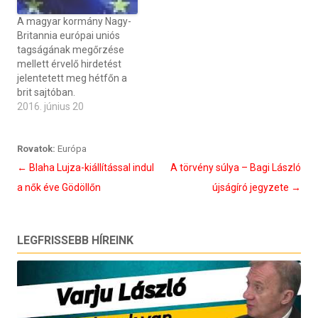
A magyar kormány Nagy-
Britannia európai uniós
tagságának megőrzése
mellett érvelő hirdetést
jelentetett meg hétfőn a
brit sajtóban.
2016. június 20
Rovatok:
Európa
Bejegyzés
←
Blaha Lujza-kiállítással indul
A törvény súlya – Bagi László
navigáció
a nők éve Gödöllőn
újságíró jegyzete
→
LEGFRISSEBB HÍREINK