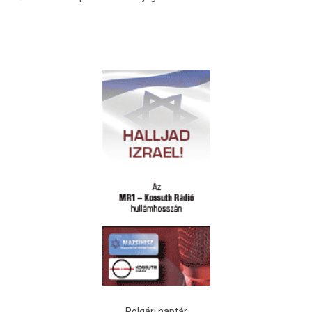
Polgári naptár