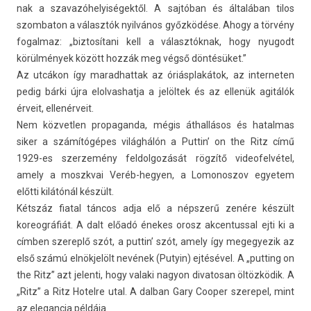
nak a szavazóhelyiségek­től. A sajtóban és általában tilos
szom­baton a választók nyilvános győzködése. Ahogy a törvény
fogal­maz: „bi­ztosítani kell a választóknak, hogy nyugodt
körülmények között hozzák meg végső döntésüket.”
Az utcákon így marad­hattak az óriásplakátok, az in­ter­net­en
pedig bárki újra elol­vashat­ja a jelöltek és az ellenük agitálók
érveit, ellenérveit.
Nem köz­vetl­en pro­pagan­da, mégis áthallásos és hatal­mas
siker a számítógépes világhálón a Put­tin’ on the Ritz című
1929-es szer­zemény fel­dolgozását rögzítő videofel­vétel,
amely a moszkvai Veréb-hegyen, a Lomonos­zov egyetem
előtti kilátónál készült.
Kétszáz fiat­al táncos adja elő a népszerű zenére készült
koreog­ráfiát. A dalt előadó énekes orosz ak­centuss­al ejti ki a
címben szereplő szót, a put­tin’ szót, amely így megegyezik az
első számú elnökjelölt nevének (Putyin) ejtésével. A „putt­ing on
the Ritz” azt jelen­ti, hogy valaki nagyon di­vatosan öltözködik. A
„Ritz” a Ritz Hotel­re utal. A dal­ban Gary Co­op­er szerepel, mint
az elegan­cia példája.