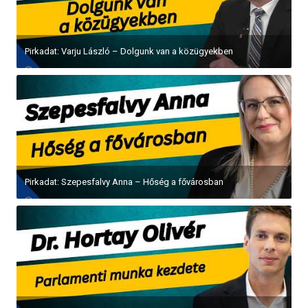
Pirkadat: Varju László – Dolgunk van a közügyekben
Pirkadat: Szepesfalvy Anna – Hőség a fővárosban