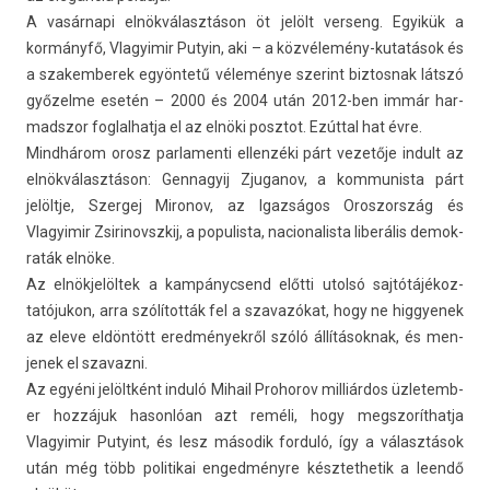
A vasárnapi elnökválasztáson öt jelölt ver­seng. Egyikük a
kormányfő, Vlagyimir Putyin, aki – a közvélemény-kutatások és
a szakem­berek egyöntetű véleménye szerint bi­ztos­nak látszó
győzelme esetén – 2000 és 2004 után 2012-ben immár har­
madszor fog­lalhat­ja el az elnöki posztot. Ezúttal hat évre.
Mindhárom orosz par­lamen­ti el­lenzéki párt vezetője in­dult az
elnökválasztáson: Gen­nagyij Zjuganov, a kom­munis­ta párt
jelöltje, Szer­gej Mironov, az Igazságos Oros­zország és
Vlagyimir Zsirinovszkij, a populis­ta, nacionalis­ta liberális de­mok­
raták elnöke.
Az elnökjelöltek a kam­pányc­send előtti utolsó saj­tótájékoz­
tatójukon, arra szólították fel a szavazókat, hogy ne hig­gyenek
az eleve eldöntött eredményekről szóló állítások­nak, és men­
jenek el szavaz­ni.
Az egyéni jelöltként induló Mihail Pro­horov milliárdos üzletemb­
er hozzájuk hason­lóan azt reméli, hogy megszorít­hatja
Vlagyimir Putyint, és lesz második for­duló, így a választások
után még több politikai en­ged­ményre késztet­hetik a leendő