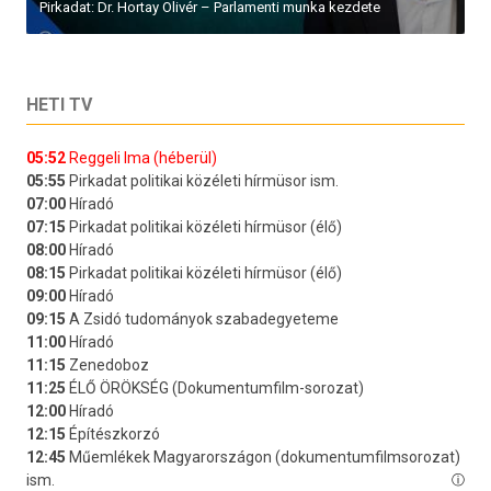
Pirkadat: Dr. Hortay Olivér – Parlamenti munka kezdete
HETI TV