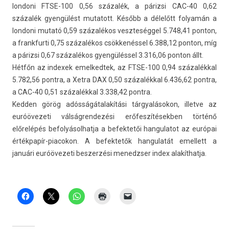
lon­doni FTSE-100 0,56 százalék, a párizsi CAC-40 0,62
százalék gyengülést mutatott. Később a délelőtt folyamán a
lon­doni mutató 0,59 százalékos veszteség­gel 5.748,41 pon­ton,
a frankfur­ti 0,75 százalékos csökkenéssel 6.388,12 pon­ton, míg
a párizsi 0,67 százalékos gyengüléssel 3.316,06 pon­ton állt.
Hétfőn az in­dexek em­el­kedtek, az FTSE-100 0,94 százalékkal
5.782,56 pontra, a Xetra DAX 0,50 százalékkal 6.436,62 pontra,
a CAC-40 0,51 százalékkal 3.338,42 pontra.
Kedd­en görög adósságátalakítási tárgyalásokon, il­let­ve az
euróövezeti vál­ságren­dezési erőfes­zítésekb­en történő
előrelépés be­folyásol­hatja a be­fek­tetői han­gulatot az európai
értékpapír-piacokon. A be­fek­tetők han­gulatát em­el­lett a
januári euróövezeti be­szer­zési menedzs­er index al­akít­hatja.