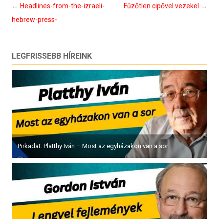
Bejegyzés
←
Headlines-from-the-izraeli-
Fűzőtlen cipővel vezekel
→
navigáció
hebrew-press-
LEGFRISSEBB HÍREINK
Pirkadat: Platthy Iván – Most az egyházakon van a sor