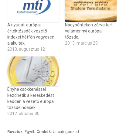
A nyugat-európai
Nagypénteken zárva tart
értéktőzsdék vezető
valamennyi európai
indexei hétfőn vegyesen
tőzsde,
alakultak.
2013. március 29
2013. augusztus 12
Enyhe csökkenéssel
kezdhetik a kereskedést
kedden a vezető európai
tőzsdeindexek.
2012. október 30
Rovatok:
Egyéb
Cimkék:
Uncategorized