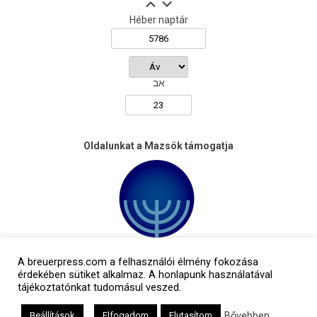
Héber naptár
אב
Oldalunkat a Mazsök támogatja
A breuerpress.com a felhasználói élmény fokozása
érdekében sütiket alkalmaz. A honlapunk használatával
tájékoztatónkat tudomásul veszed.
Bővebben
Beállítások
Elfogadom
Elutasítom