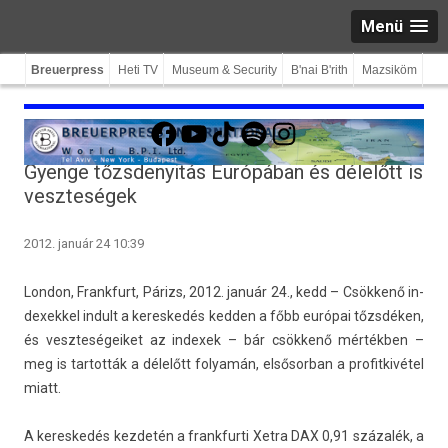
Menü
Breuerpress
Heti TV
Museum & Security
B'nai B'rith
Mazsiköm
Facebook
YouTube
TikTok
Spotify
Instagram
Gyenge tőzsdenyitás Európában és délelőtt is
veszteségek
2012. január 24 10:39
Lon­don, Frankfurt, Párizs, 2012. január 24., kedd – Csökkenő in­
dexek­kel in­dult a keres­kedés kedd­en a főbb európai tőzsdéken,
és veszteségeiket az in­dexek – bár csökkenő mértékben –
meg is tar­tották a délelőtt folyamán, el­sősor­ban a pro­fit­kivétel
miatt.
A keres­kedés kez­detén a frankfur­ti Xetra DAX 0,91 százalék, a