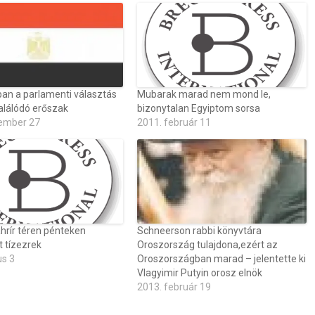
an a parlamenti választás
Mubarak marad nem mond le,
alálódó erőszak
bizonytalan Egyiptom sorsa
ember 27
2011. február 11
ahrír téren pénteken
Schneerson rabbi könyvtára
 tízezrek
Oroszország tulajdona,ezért az
us 3
Oroszországban marad – jelentette ki
Vlagyimir Putyin orosz elnök
2013. február 19