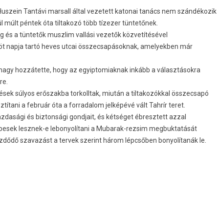
uszein Tantávi marsall által vezetett katonai tanács nem szándékozik
l múlt péntek óta tiltakozó több tízezer tüntetőnek.
g és a tüntetők muszlim vallási vezetők közvetítésével
 öt napja tartó heves utcai összecsapásoknak, amelyekben már
rnagy hozzátette, hogy az egyiptomiaknak inkább a választásokra
re.
sek súlyos erőszakba torkolltak, miután a tiltakozókkal összecsapó
tani a február óta a forradalom jelképévé vált Tahrír teret.
zdasági és biztonsági gondjait, és kétséget ébresztett azzal
épesek lesznek-e lebonyolítani a Mubarak-rezsim megbuktatását
ezdődő szavazást a tervek szerint három lépcsőben bonyolítanák le.