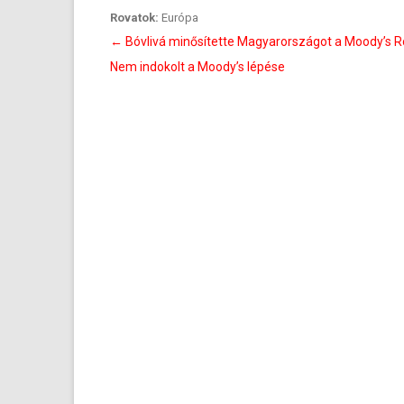
Rovatok:
Európa
Bejegyzés
←
Bóvlivá minősítette Magyarországot a Moody’s R
navigáció
Nem indokolt a Moody’s lépése