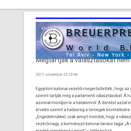
BELFÖLD
KÜLFÖLD
KULTÚRA
SZÍN
EURÓPA
TUDO
VALLÁS
KÖZEL-KELET
Megtartják a választásokat nem 
TÁVOL-KELET
2011. november 25 13:06
TENGERENTÚL
Egyiptom katonai vezetői megerősítették , hogy az 
szerint tartják meg a parlamenti választásokat.
A h
azonnal mondjon le a hatalomról. A döntést azzal in
érvelés szerint a hadsereg a tömegek követelésére 
„Engedelmükkel, csak annyit mondok, hogy a vála
vezérőrnagy, a kormányzó katonai tanács tagja. „
eredeti menetrend szerint” – tette hozzá.