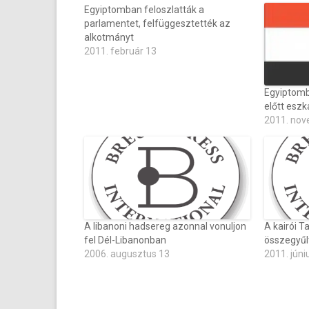
Egyiptomban feloszlatták a
parlamentet, felfüggesztették az
alkotmányt
2011. február 13
Egyiptomb
előtt eszk
2011. nov
A libanoni hadsereg azonnal vonuljon
A kairói T
fel Dél-Libanonban
összegyűlt
2006. augusztus 13
2011. júni