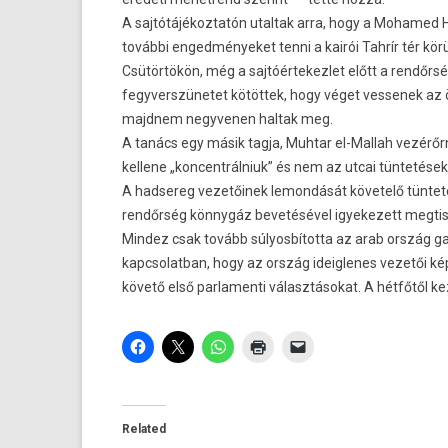
A sajtótájékoztatón utaltak arra, hogy a Mohamed H
további engedményeket tenni a kairói Tahrír tér körü
Csütörtökön, még a sajtóértekezlet előtt a rendőrsé
fegyverszünetet kötöttek, hogy véget vessenek az
majdnem negyvenen haltak meg.
A tanács egy másik tagja, Muhtar el-Mallah vezérő
kellene „koncentrálniuk” és nem az utcai tüntetések
A hadsereg vezetőinek lemondását követelő tünteté
rendőrség könnygáz bevetésével igyekezett megtisztí
Mindez csak tovább súlyosbította az arab ország ga
kapcsolatban, hogy az ország ideiglenes vezetői k
követő első parlamenti választásokat. A hétfőtől k
Related