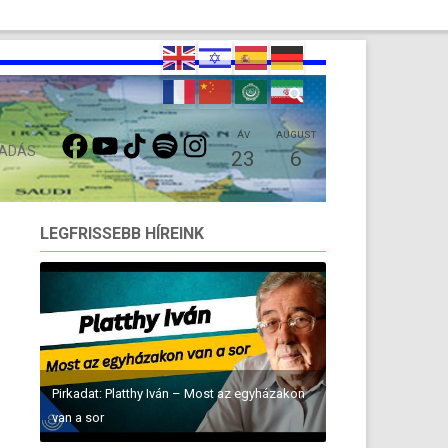
FACEBOOK
YOUTUBE
TIKTOK
SPOTIFY
INSTAGRAM
ÁV
AUGUST
 ADÁS
23
6
LEGFRISSEBB HÍREINK
Pirkadat: Platthy Iván – Most az egyházakon
van a sor