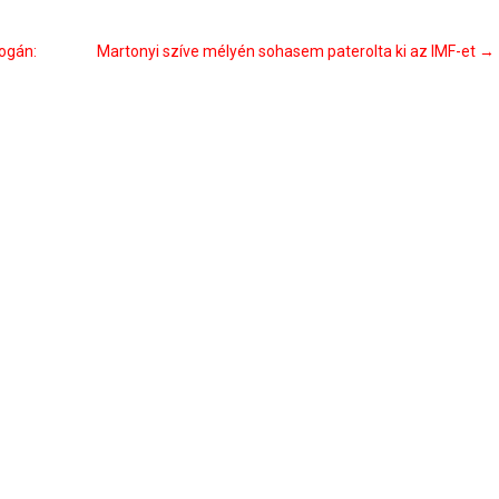
ogán:
Martonyi szíve mélyén sohasem paterolta ki az IMF-et
→