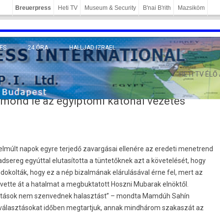
Breuerpress
Heti TV
Museum & Security
B'nai B'rith
Mazsiköm
ES
24 ÓRA
HALLJAD IZRAEL
MÁNY
HETI TV ÉLŐ
mond le az egyiptomi katonai vezetés
elmúlt napok egyre terjedő zavargásai ellenére az eredeti menetrend
adsereg egyúttal elutasította a tüntetőknek azt a követelését, hogy
dokolták, hogy ez a nép bizalmának elárulásával érne fel, mert az
vette át a hatalmat a megbuktatott Hoszni Mubarak elnöktől.
sztások nem szenvednek halasztást” – mondta Mamdúh Sahín
A választásokat időben megtartjuk, annak mindhárom szakaszát az