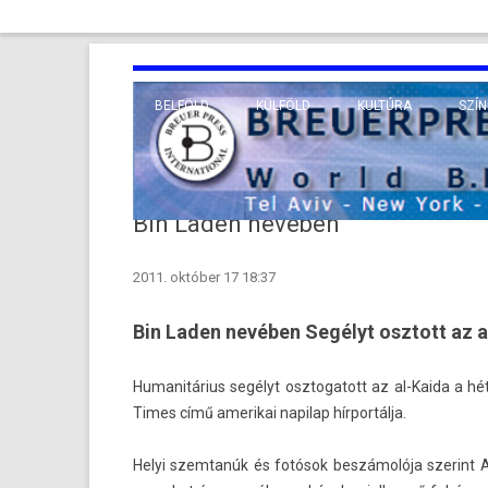
BELFÖLD
KÜLFÖLD
KULTÚRA
SZÍN
EURÓPA
TUDO
VALLÁS
KÖZEL-KELET
Bin Laden nevében
TÁVOL-KELET
2011. október 17 18:37
TENGERENTÚL
Bin Laden nevében Segélyt osztott az a
Humanitárius segélyt osztogatott az al-Kaida a hé
Times című amerikai napilap hírportálja.
Helyi szem­tanúk és fotósok beszámolója szerint Ab