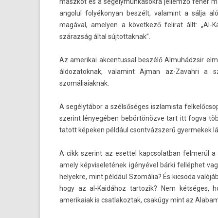
maszkot és a segélymun­kások­ra jel­lemző fehér men
an­golul folyékonyan beszélt, valamint a sálja al
magával, amely­en a követ­kező felirat állt: „A
szárazság által súj­tottak­nak”.
Az amerikai ak­centuss­al beszélő Almuhádzsir el­m
áldozatok­nak, valamint Ajman az-Zavahri a sze
szomáliaiak­nak.
A segélytábor a szélsőséges iszlamis­ta fel­kelőc­s
szerint lényegében bebörtönözve tart itt fogva több
tatott képeken például csontvázsz­erű gyer­mekek l
A cikk szerint az eset­tel kapcsolat­ban fel­merül 
amely kép­viseletének igényével bárki felléphet vag
helyek­re, mint például Szomália? És kic­soda valójáb
hogy az al-Kaidához tar­tozik? Nem kétséges, 
amerikaiak is csat­lakoz­tak, csakúgy mint az Al­aba