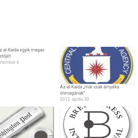
z al-Kaida egyik magas
etőjét
ptember 6
Az al-Kaida „már csak árnyéka
önmagának”
2012. április 30