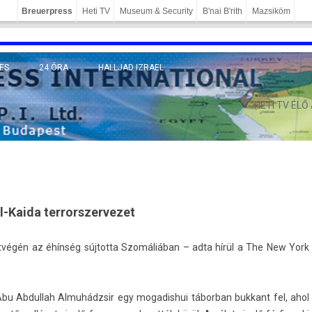
Breuerpress
Heti TV
Museum & Security
B'nai B'rith
Mazsiköm
ES
24 ÓRA
HALLJAD IZRAEL
MÁNY
HETI TV ÉLŐ
l-Kaida terrorszervezet
tvégén az éhínség súj­totta Szomáliában – adta hírül a The New York
u Ab­dul­lah Almuhádzsir egy mogadis­hui tábor­ban buk­kant fel, ahol