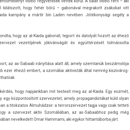
tőmellényt viselő fegyveresek vették körül. A sálat viselő férfi – aki
ól kilátszott, hogy fehér bőrű – gabonával meg­rakott zsákokat vitt
l-Kaida kampány a mártír bin Laden nevében. Jótékonysági segély a
ondta, hogy az al-Kaida gabonát, tej­port és datolyát hozott az éhező
r­vezet vezetőjének jókívánságát és együttérzését tol­mácsol­ta
oport, az as-Sabaab irányítása alatt áll, amely szem­tanúk beszámolója
 ezer éhező em­bert, a szomáliai ak­tivis­ták által nemrég kis­zivárog­
áthatóak.
a kérdés, hogy nap­jainkban mit tes­tesít meg az al-Kaida. Egy eszmét,
y egy köz­pontosított szer­vezetet, amely pro­pagan­distákat küld olyan
an a titok­zatos Almuhádzsir: a ter­rorszer­vezet tagja vagy csak tet­teti
hogy a szer­vezet aktív Szomáliában, az as-Sabaabhoz pedig még
mában nevel­kedett Omar Ham­mami, aki egykor hit­tantábor­ba járt.