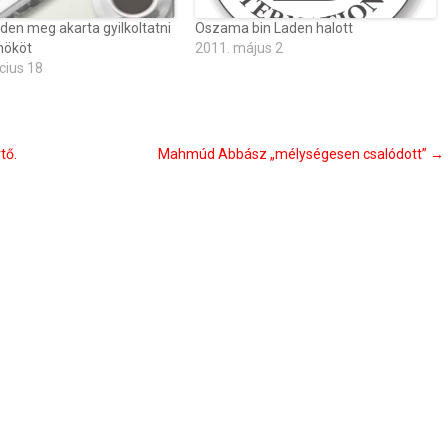
den meg akarta gyilkoltatni
Oszama bin Laden halott
nököt
2011. május 2
cius 18
tő.
Mahmúd Abbász „mélységesen csalódott”
→