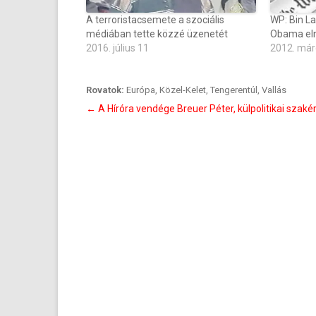
A terroristacsemete a szociális
WP: Bin La
médiában tette közzé üzenetét
Obama el
2016. július 11
2012. már
Rovatok:
Európa
,
Közel-Kelet
,
Tengerentúl
,
Vallás
Bejegyzés
←
A Híróra vendége Breuer Péter, külpolitikai szakér
navigáció