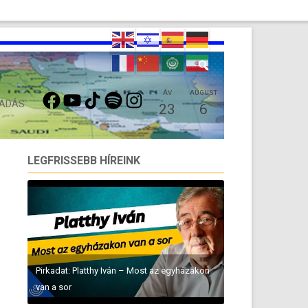
FACEBOOK
YOUTUBE
TIKTOK
SPOTIFY
INSTAGRAM
ÁV
AUGUST
 ADÁS
23
6
LEGFRISSEBB HÍREINK
Pirkadat: Platthy Iván – Most az egyházakon
van a sor