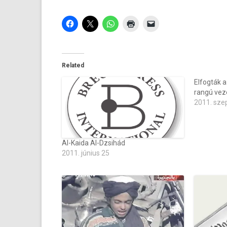
Related
Elfogták a
rangú vez
2011. sze
Al-Kaida Al-Dzsihád
2011. június 25