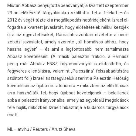
Miután Abbász be­nyúj­totta beadványát, a kvar­tett szep­temb­er
23-án előkészítő tárgyalásokra szólította fel a feleket – és
2012 év végét tűzte ki a megál­lapodás határidejeként. Iz­rael el­
fogad­ta a kvar­tett javas­latát, hogy előfeltételek nélkül kezdjék
újra az egyez­tetéseket, Ramal­lah azon­ban el­vetet­te a nem­
zetközi javas­latot, amely szerin­te „túl homályos ahhoz, hogy
haszna legy­en” – és ami a leg­fontosabb, nem tar­talmaz­ta
Abbász követeléseit. (A másik palesztin frak­ció, a
Hamasz
pedig már Abbász ENSZ folyamod­ványát is elutasítot­ta, és
fegyveres ellenállásra, valamint „Palesztina” felszabadítására
szólított föl.) Iz­raeli tisztség­viselők szerint a Palesztin Hatóság
követelései az újabb moratórium­ra – miközben az előzőt csak
arra használták fel, hogy újab­bat követel­jenek – be­leil­lenek
abba a palesztin ir­ányvonal­ba, amely az egyold­alú megol­dások
felé haj­lik, miközben Iz­raelt hibáz­tatja a kudar­cos tárgyalások
miatt.
ML – atv.hu / Re­ut­ers / Arutz Sheva