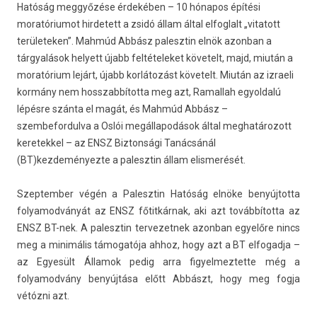
Hatóság meggyőzése érdekében – 10 hónapos építési
moratóriumot hirdetett a zsidó állam által elfoglalt „vitatott
területeken”. Mahmúd Abbász palesztin elnök azonban a
tárgyalások helyett újabb feltételeket követelt, majd, miután a
moratórium lejárt, újabb korlátozást követelt. Miután az izraeli
kormány nem hosszabbította meg azt, Ramallah egyoldalú
lépésre szánta el magát, és Mahmúd Abbász –
szembefordulva a Oslói megállapodások által meghatározott
keretekkel – az ENSZ Biztonsági Tanácsánál
(BT)kezdeményezte a palesztin állam elismerését.
Szep­temb­er végén a Palesztin Hatóság elnöke be­nyúj­totta
folyamod­ványát az ENSZ főtitkárnak, aki azt továbbította az
ENSZ BT-nek. A palesztin ter­vezet­nek azon­ban egyelőre nincs
meg a minimális támogatója ahhoz, hogy azt a BT el­fogad­ja –
az Egyesült Államok pedig arra figyel­meztet­te még a
folyamod­vány benyújtása előtt Abbászt, hogy meg fogja
vétózni azt.