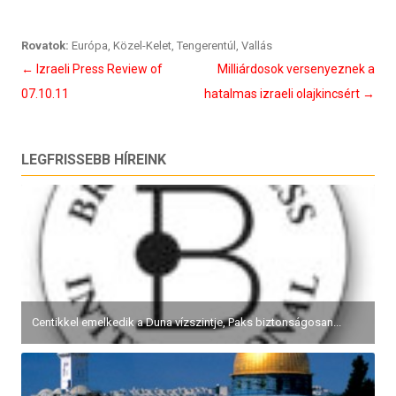
Rovatok:
Európa
,
Közel-Kelet
,
Tengerentúl
,
Vallás
Bejegyzés
←
Izraeli Press Review of
Milliárdosok versenyeznek a
navigáció
07.10.11
hatalmas izraeli olajkincsért
→
LEGFRISSEBB HÍREINK
Centikkel emelkedik a Duna vízszintje, Paks biztonságosan...