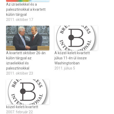
Az izraeliekkel és a
palesztinokkal a kvartett
külön tárgyal
2011. október 17
A kvartett október 26-án
A közel-keleti kvartett
külön tárgyal az
július 11-én ül össze
izraeliekkel és
Washingtonban
palesztinokkal
2011. július 5
2011. október 23
közel-keleti kvartett
2007. február 22