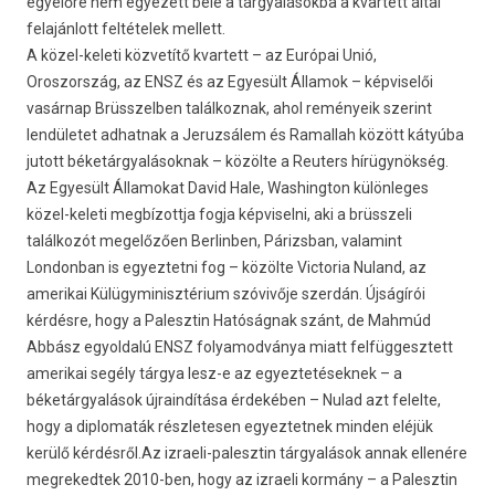
egyelőre nem egyezett bele a tárgyalásokba a kvartett által
felajánlott feltételek mellett.
A közel-keleti közvetítő kvartett – az Európai Unió,
Oroszország, az ENSZ és az Egyesült Államok – képviselői
vasárnap Brüsszelben találkoznak, ahol reményeik szerint
lendületet adhatnak a Jeruzsálem és Ramallah között kátyúba
jutott béketárgyalásoknak – közölte a Reuters hírügynökség.
Az Egyesült Államokat David Hale, Washington különleges
közel-keleti megbízottja fogja képviselni, aki a brüsszeli
találkozót megelőzően Berlinben, Párizsban, valamint
Londonban is egyeztetni fog – közölte Victoria Nuland, az
amerikai Külügyminisztérium szóvivője szerdán. Újságírói
kérdésre, hogy a Palesztin Hatóságnak szánt, de Mahmúd
Abbász
egyoldalú ENSZ folyamodványa
miatt felfüggesztett
amerikai segély tárgya lesz-e az egyeztetéseknek – a
béketárgyalások újraindítása érdekében – Nulad azt felelte,
hogy a diplomaták részletesen egyeztetnek minden eléjük
kerülő kérdésről.Az izraeli-palesztin tárgyalások annak ellenére
megrekedtek 2010-ben, hogy az izraeli kormány – a Palesztin