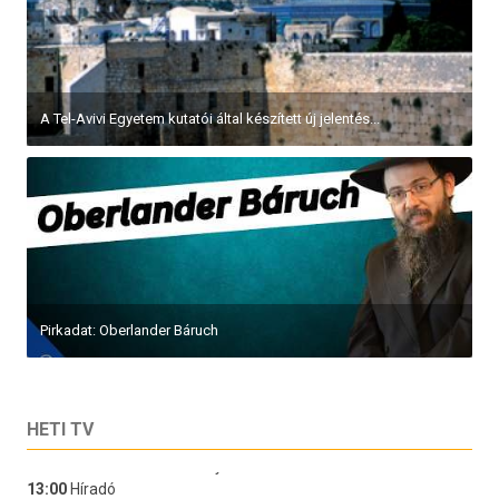
A Tel-Avivi Egyetem kutatói által készített új jelentés...
Pirkadat: Oberlander Báruch
HETI TV