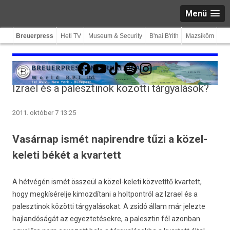
Menü
Breuerpress
Heti TV
Museum & Security
B'nai B'rith
Mazsiköm
Facebook
YouTube
TikTok
Spotify
Instagram
Izrael és a palesztinok közötti tárgyalások?
2011. október 7 13:25
Vasárnap ismét napirendre tűzi a közel-
keleti békét a kvartett
A hétvégén ismét összeül a közel-keleti közvetítő kvartett,
hogy megkísérelje kimozdítani a holtpontról az Izrael és a
palesztinok közötti tárgyalásokat. A zsidó állam már jelezte
hajlandóságát az egyeztetésekre, a palesztin fél azonban