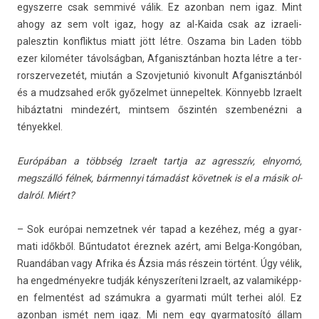
egys­zerre csak sem­mivé válik. Ez azon­ban nem igaz. Mint
ahogy az sem volt igaz, hogy az al-Kaida csak az izraeli-
palesztin konflik­tus miatt jött létre. Os­zama bin Laden több
ezer kilométer távolságban, Af­ganisztán­ban hozta létre a ter­
rorszer­vezetét, miután a Szov­jetunió kivonult Af­ganisztán­ból
és a mudzsahed erők győzel­met ünnepel­tek. Kön­nyebb Iz­raelt
hibáz­tatni min­dezért, mintsem őszintén szem­benéz­ni a
tények­kel.
Európában a többség Iz­raelt tartja az ag­resszív, el­nyomó,
megszálló félnek, bár­mennyi támadást követ­nek is el a másik ol­
dalról. Miért?
– Sok európai nem­zetnek vér tapad a kezéhez, még a gyar­
mati időkből. Bűn­tudatot ére­znek azért, ami Belga-Kongóban,
Ruandában vagy Af­rika és Ázsia más részein történt. Úgy vélik,
ha en­ged­mények­re tudják kénys­zeríteni Iz­raelt, az valamiképp­
en fel­mentést ad számukra a gyar­mati múlt ter­hei alól. Ez
azon­ban ismét nem igaz. Mi nem egy gyar­matosító állam