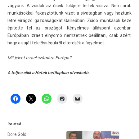
vagyunk. A zsidók az őseik földjére tértek vissza. Nem arab
mun­kásokk­al fakasztot­tunk vizet a sivatag­ban vagy hoz­tunk
létre virágzó gaz­daságokat Galileában. Zsidó munkások keze
építette fel az országot. Kényel­mes álláspont azon­ban
Európában Iz­raelt el­nyomó nem­zetnek beállítani, csak azért,
hogy a saját felelősségükről el­terel­jék a figyel­met.
Mit jelent Iz­rael számára Európa?
A tel­jes cikk a Hetek hetilap­ban ol­vasható.
Related
Dore Gold: