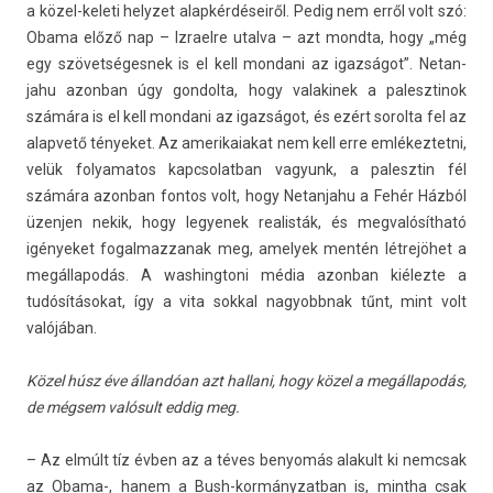
a közel-keleti helyzet alapkérdéseiről. Pedig nem erről volt szó:
Obama előző nap – Iz­rael­re utal­va – azt mondta, hogy „még
egy szövet­séges­nek is el kell mon­dani az igazságot”. Netan­
jahu azon­ban úgy gon­dolta, hogy valakinek a palesztinok
számára is el kell mon­dani az igazságot, és ezért sorol­ta fel az
al­ap­vető tényeket. Az amerikaiakat nem kell erre em­lékez­tetni,
velük folyamatos kapcsolat­ban vagyunk, a palesztin fél
számára azon­ban fon­tos volt, hogy Netan­jahu a Fehér Házból
üzenj­en nekik, hogy legyenek rea­lis­ták, és meg­valósít­ható
igényeket fogal­mazzanak meg, amelyek mentén létrejöhet a
megál­lapodás. A was­hingtoni média azon­ban kiélezte a
tudósításokat, így a vita sokk­al nagyobbnak tűnt, mint volt
valójában.
Közel húsz éve állandóan azt hal­lani, hogy közel a megál­lapodás,
de mégsem valósult eddig meg.
– Az elmúlt tíz évben az a téves be­nyomás al­akult ki nemcsak
az Obama-, hanem a Bush-kormányzatban is, mintha csak