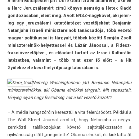
A héten Budapest­en járt Dore Gold iz­raeli államférfi, akinek
a Harc Jeruz­sálemért című könyve nemrég a Hetek Kiadó
gon­dozásában jelent meg. A volt ENSZ-nagykövet, aki jelen­
leg egy jeruz­sálemi kutatóintézet vezetőjeként Be­njamin
Netan­jahu iz­raeli miniszterel­nök tanácsadója, több vezető
magyar politikuss­al is tár­gyalt, többek között Semjén Zsolt
miniszterelnök-helyettessel és Lázár Jánoss­al, a Fidesz-
frakcióvezetőjével, és előadást tar­tott az Iz­raeli Kul­turális
In­tézetb­en, valamint – több mint ezer fő előtt – a Hit
Gyülekezete keszthelyi ifjúsági táborában is.
Nemrég Was­hington­ban járt Be­njamin Netan­jahu
miniszterel­nökkel, aki Obama elnökkel tár­gyalt. Mit tapasztalt,
tényleg olyan nagy feszültség volt a két vezető között?
– A média han­gszóróin keresztül a vita felerősödött. Például a
The Wall Street Journ­al arról írt, hogy Netan­jahu a négys­
zemköz­ti találkozójukat követő saj­tótájékoz­tatón a
nyilvánosság előtt „megin­tette” Obama elnököt, és kiok­tatta őt