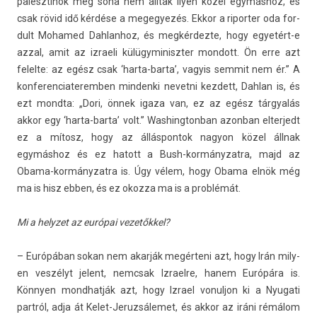
palesztinok még soha nem álltak ilyen közel egymáshoz, és
csak rövid idő kérdése a megegyezés. Ekkor a riport­er oda for­
dult Mohamed Dah­lanhoz, és meg­kérdez­te, hogy egyetért-e
azzal, amit az iz­raeli külügyminiszt­er mon­dott. Ön erre azt
felel­te: az egész csak ‘harta-barta’, vagyis sem­mit nem ér.” A
kon­feren­ciateremb­en min­denki nevet­ni kez­dett, Dah­lan is, és
ezt mondta: „Dori, önnek igaza van, ez az egész tárgyalás
akkor egy ‘harta-barta’ volt.” Was­hington­ban azon­ban el­terjedt
ez a mítosz, hogy az állás­pontok nagyon közel állnak
egymáshoz és ez hatott a Bush-kormányzatra, majd az
Obama-kormányzatra is. Úgy vélem, hogy Obama elnök még
ma is hisz ebben, és ez okoz­za ma is a problémát.
Mi a helyzet az európai vezetőkkel?
– Európában sokan nem akarják megérteni azt, hogy Irán mily­
en veszélyt jelent, nemcsak Iz­rael­re, hanem Európára is.
Könnyen mondhat­ják azt, hogy Iz­rael vonul­jon ki a Nyugati
partról, adja át Kelet-Jeruzsálemet, és akkor az iráni rémálom