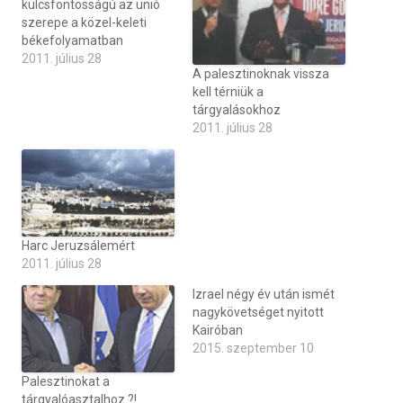
kulcsfontosságú az unió
szerepe a közel-keleti
békefolyamatban
2011. július 28
A palesztinoknak vissza
kell térniük a
tárgyalásokhoz
2011. július 28
Harc Jeruzsálemért
2011. július 28
Izrael négy év után ismét
nagykövetséget nyitott
Kairóban
2015. szeptember 10
Palesztinokat a
tárgyalóasztalhoz ?!