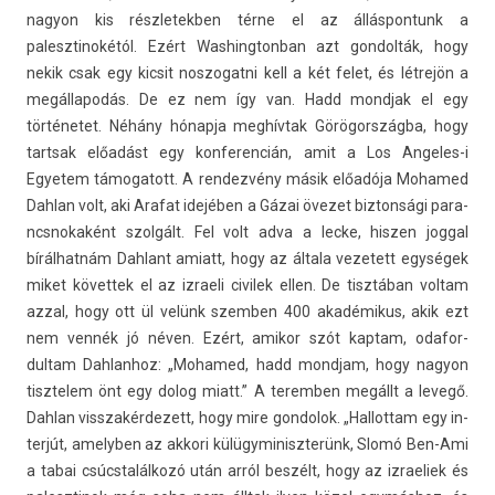
nagyon kis részletekb­en térne el az állás­pontunk a
palesztinokétól. Ezért Was­hington­ban azt gon­dolták, hogy
nekik csak egy kic­sit nos­zogat­ni kell a két felet, és létrejön a
megál­lapodás. De ez nem így van. Hadd mondjak el egy
történetet. Néhány hónapja meghívtak Görögországba, hogy
tartsak előadást egy kon­feren­cián, amit a Los Angeles-i
Egyetem támogatott. A re­ndez­vény másik előadója Mohamed
Dah­lan volt, aki Arafat idejében a Gázai övezet bi­zton­sági para­
ncsnokaként szolgált. Fel volt adva a lecke, hisz­en jogg­al
bírálhatnám Dah­lant amiatt, hogy az általa vezetett egységek
miket követ­tek el az iz­raeli civilek ellen. De tisztában vol­tam
azzal, hogy ott ül velünk szemb­en 400 akadémikus, akik ezt
nem vennék jó néven. Ezért, amikor szót kap­tam, odafor­
dultam Dah­lanhoz: „Mohamed, hadd mondjam, hogy nagyon
tisztelem önt egy dolog miatt.” A teremb­en megállt a levegő.
Dah­lan visszakér­dezett, hogy mire gon­dolok. „Hal­lottam egy in­
ter­jút, amelyb­en az ak­kori külügyminiszterünk, Slomó Ben-Ami
a tabai csúcstalálkozó után arról beszélt, hogy az iz­raeliek és