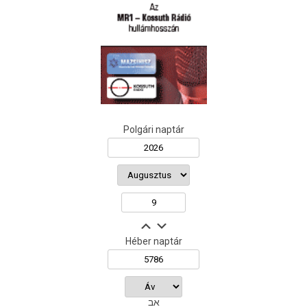
Polgári naptár
Héber naptár
אב