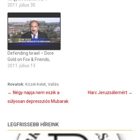
2011. július 30
Defending Israel – Dore
Gold on Fox & Friends,
2011. július 13
Rovatok:
Közel-Kelet
,
Vallás
Bejegyzés
←
Négy napja nem eszik a
Harc Jeruzsálemért
→
navigáció
súlyosan depressziós Mubarak
LEGFRISSEBB HÍREINK