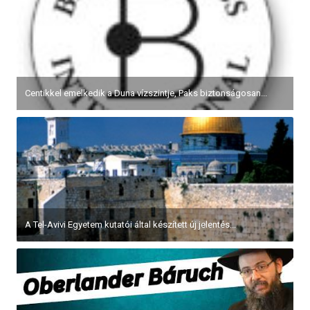
Centikkel emelkedik a Duna vízszintje, Paks biztonságosan...
A Tel-Avivi Egyetem kutatói által készített új jelentés...