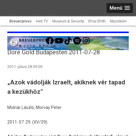
Menü
Breuerpress
Heti TV
Museum & Security
B'nai B'rith
Mazsiköm
Facebook
YouTube
TikTok
Spotify
Instagram
Dore Gold Budapesten 2011-07-28
2011. július 28 09:09
„Azok vádolják Izraelt, akiknek vér tapad
a kezükhöz”
Molnár László
,
Mor­vay Péter
2011. 07. 29. (XV/29)