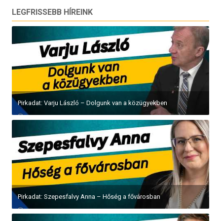
LEGFRISSEBB HÍREINK
Pirkadat: Varju László – Dolgunk van a közügyekben
Pirkadat: Szepesfalvy Anna – Hőség a fővárosban