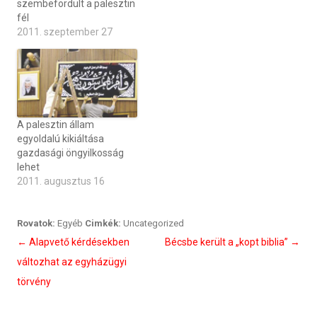
szembefordult a palesztin
fél
2011. szeptember 27
A palesztin állam
egyoldalú kikiáltása
gazdasági öngyilkosság
lehet
2011. augusztus 16
Rovatok:
Egyéb
Cimkék:
Uncategorized
Bejegyzés
←
Alapvető kérdésekben
Bécsbe került a „kopt biblia”
→
navigáció
változhat az egyházügyi
törvény