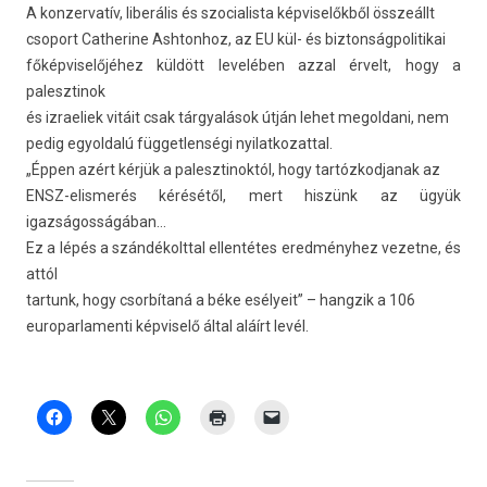
A kon­zervatív, liberális és szocialis­ta kép­viselők­ből összeállt
csoport Cat­herine As­hton­hoz, az EU kül- és bi­zton­ságpolitikai
főkép­viselőjéhez küldött levelében azzal érvelt, hogy a
palesztinok
és iz­raeliek vitáit csak tárgyalások útján lehet megol­dani, nem
pedig egyold­alú füg­getlen­ségi nyilat­kozatt­al.
„Éppen azért kérjük a palesztinok­tól, hogy tar­tózkod­janak az
ENSZ-elismerés kérésétől, mert hiszünk az ügyük
igazságosságában…
Ez a lépés a szán­dékoltt­al el­lentétes eredményhez vezet­ne, és
attól
tar­tunk, hogy csorbítaná a béke esélyeit” – han­gzik a 106
europar­lamen­ti kép­viselő által aláírt levél.