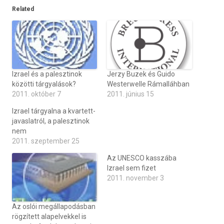
Related
Izrael és a palesztinok
Jerzy Buzek és Guido
közötti tárgyalások?
Westerwelle Rámalláhban
2011. október 7
2011. június 15
Izrael tárgyalna a kvartett-
javaslatról, a palesztinok
nem
2011. szeptember 25
Az UNESCO kasszába
Izrael sem fizet
2011. november 3
Az oslói megállapodásban
rögzített alapelvekkel is