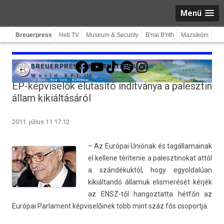
Menü
Breuerpress
Heti TV
Museum & Security
B'nai B'rith
Mazsiköm
Facebook
YouTube
TikTok
Spotify
Instagram
EP-képviselők elutasító indítványa a palesztin
állam kikiáltásáról
2011. július 11 17:12
– Az Európai Uniónak és tagál­lamainak
el kel­lene térítenie a palesztinokat attól
a szándékuktól, hogy egyol­dalúan
kikiáltandó államuk elis­merését kérjék
az ENSZ-től han­goz­tatta hétfőn az
Európai Par­la­ment kép­viselőinek több mint száz fős csoportja.