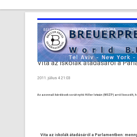
BELFÖLD
KÜLFÖLD
KULTÚRA
SZÍN
EURÓPA
TUDO
VALLÁS
KÖZEL-KELET
Vita az iskolák átadásáról a Par
TÁVOL-KELET
2011. július 4 21:03
TENGERENTÚL
Az azonnali kérdések sorát nyitó Hiller István (MSZP) arról beszélt,
Vita az iskolák átadásáról a Parlamentben: menny