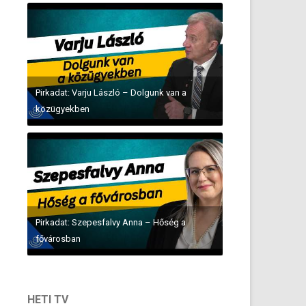
Pirkadat: Varju László – Dolgunk van a
közügyekben
Pirkadat: Szepesfalvy Anna – Hőség a
fővárosban
HETI TV