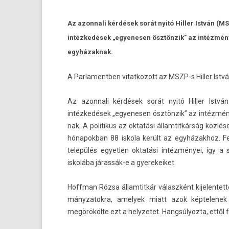
Az azonnali kérdések sorát nyitó Hiller István (M
intézkedések „egyenesen ösztönzik” az intézmény
egyházaknak.
A Par­lamentb­en vitat­kozott az MSZP-s Hill­er Is
Az azon­nali kérdések sorát nyitó Hill­er Ist
intézkedések „egyenes­en ösztönzik” az in­téz­mé
nak. A politikus az oktatási állam­titkár­ság közlés
hónapok­ban 88 is­kola került az egyházak­hoz. F
település egyetl­en oktatási intézményei, így 
iskolába járassák-e a gyerekeiket.
Hoffman Rózsa állam­titkár válaszként kijelen­tett
mányzatok­ra, amelyek miatt azok kép­telenek vo
megörökölte ezt a helyzetet. Han­gsúlyoz­ta, ettől