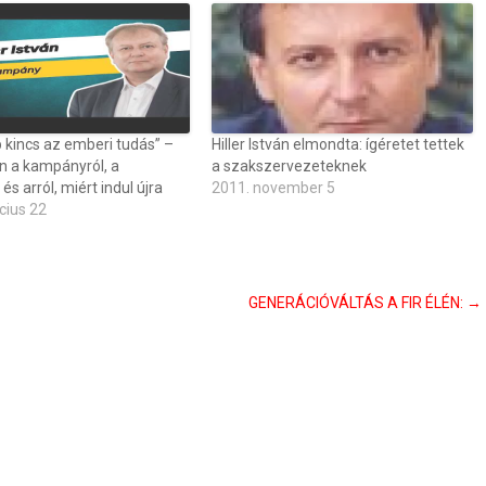
 kincs az emberi tudás” –
Hiller István elmondta: ígéretet tettek
ván a kampányról, a
a szakszervezeteknek
 és arról, miért indul újra
2011. november 5
cius 22
GENERÁCIÓVÁLTÁS A FIR ÉLÉN:
→