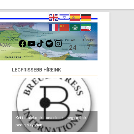
FACEBOOK
YOUTUBE
TIKTOK
SPOTIFY
INSTAGRAM
ÁV
AUGUST
 ADÁS
24
7
LEGFRISSEBB HÍREINK
Két tartalékos katona elesett, négy másik
pedig súlyosan...