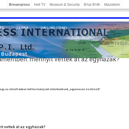
Breuerpress
Heti TV
Museum & Security
B'nai B'rith
Mazsiköm
ES
24 ÓRA
HALLJAD IZRAEL
MÁNY
HETI TV ÉLŐ
lamentben: mennyit vettek át az egyházak?
 hogy az elmúlt évben tett kormányzati intézkedések „egyenesen ösztönzik”
it vettek át az egyházak?