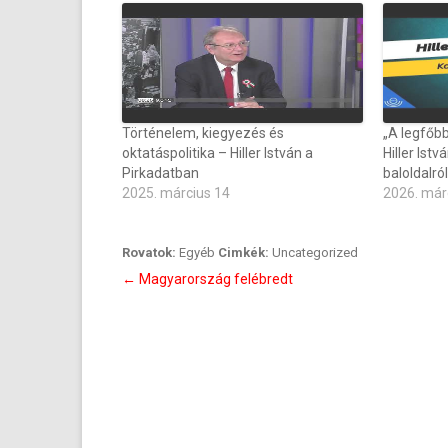
Történelem, kiegyezés és
„A legfőbb
oktatáspolitika – Hiller István a
Hiller Ist
Pirkadatban
baloldalról
2025. március 14
2026. már
Rovatok:
Egyéb
Cimkék:
Uncategorized
Bejegyzés
←
Magyarország felébredt
navigáció