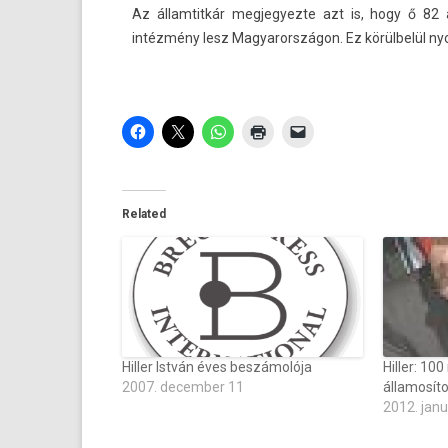
Az állam­titkár meg­jegyez­te azt is, hogy ő
82 
intézmény lesz Magyarországon. Ez körülbelül ny
Related
Hiller István éves beszámolója
Hiller: 100
2007. december 11
államosít
2012. janu