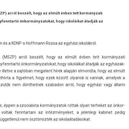
SZP) arról beszélt, hogy az elmúlt évben tett kormányzati
fenntartó önkormányzatokat, hogy iskoláikat átadják az
tván és a KDNP-s Hoffmann Rózsa az egyházi iskolákról.
ván (MSZP) arról beszélt, hogy az elmúlt évben tett kor­mányzati
nyfenntartó önkor­mányzatokat, hogy iskoláikat átadják az egyházak­
e il­let­ve a sajtóban meg­jelent hírek alapján el­mondta, hogy az elmúlt
elhívta a figyel­met, hogy ezek között olyanok is van­nak, amelyek a
a szülők nem dönthet­nek szabadon arról, hogy egyházi vagy állami
e, éppen a szocialis­ta kor­mányzatok róttak olyan ter­heket az önkor­
l­tak fenntar­tani az in­téz­ményeket, a jelen­legi kabinet pedig
 füg­getlenül nem ösztönözték az is­kolaátadásokat.