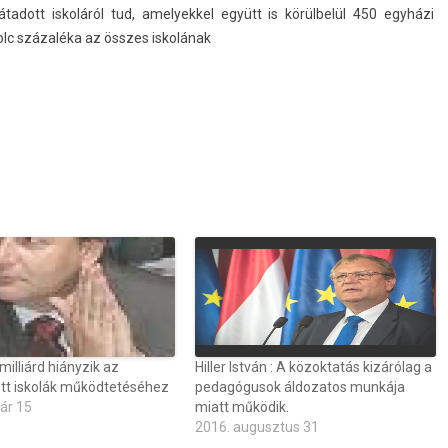
átadott iskoláról tud
, amelyek­kel együtt is körülbelül 450 egyházi
olc százaléka az összes iskolának
 milliárd hiányzik az
Hiller István : A közoktatás kizárólag a
ott iskolák működtetéséhez
pedagógusok áldozatos munkája
ár 15
miatt működik.
2016. augusztus 31