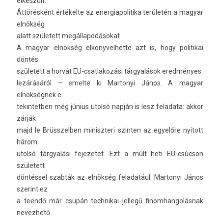
elkészült.
Áttörésként értékelte az en­er­giapolitika területén a magyar
elnökség
alatt született megál­lapodásokat.
A magyar elnökség el­könyvel­hette azt is, hogy politikai
döntés
született a horvát EU-csatlakozási tárgyalások eredményes
lezárásáról – em­el­te ki Mar­tonyi János. A magyar
elnökségnek e
tekin­tetb­en még június utolsó napján is lesz feladata: akkor
zárják
majd le Brüsszelb­en miniszteri szint­en az egyelőre nyitott
három
utolsó tárgyalási fejezetet. Ezt a múlt heti EU-csúcson
született
döntéssel szabták az elnökség feladatául. Mar­tonyi János
szerint ez
a teendő már csupán tech­nikai jel­legű fin­om­hangolás­nak
nevez­hető.