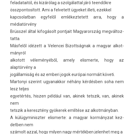
feladataitól, és kizárólag a szol­gálatt­al járó teendőkre
összpon­tosított. Ami a fel­vetett ügyeket il­leti, ezek­kel
kapcsolat­ban egyfelől em­lékez­tetett arra, hogy a
médiatörvény
Brüsszel által kifogásolt pontjait Magyarország meg­változ­
tatta.
Másfelől idézett a Velen­cei Bi­zottság­nak a magyar al­kot­
mányról
al­kotott véleményéből, amely elis­merte, hogy az
alaptörvény a
jogál­lamiság és az em­beri jogok európai normáit követi.
Mar­tonyi szerint ugyanak­kor néhány kérdésben soha nem
lesz tel­jes
egyetértés, hisz­en például van, akinek tetszik, van, akinek
nem
tetszik a keresztény gyökerek említése az al­kot­mányban.
A külügyminiszt­er elis­merte: a magyar kormányzat kez­
detb­en nem
számolt azzal, hogy mily­en nagy mértékben jelen­het meg a