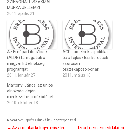
SZÍNVONALÚ SZAKMAI
MUNKA JELLEMZI
2011. április 21
Az Európai Liberálisok
ACP-társelnök: a politikai
(ALDE) támogatják a
és a fejlesztési kérdések
magyar EU elnökség
szorosan
programját
összekapcsolódnak
2011. január 27
2011. május 16
Martonyi János: az uniós
elnökség idején
megkezdheti működését
2010. október 18
Rovatok:
Egyéb
Cimkék:
Uncategorized
Bejegyzés
←
Az amerikai külügyminiszter
Izrael nem engedi kikötni