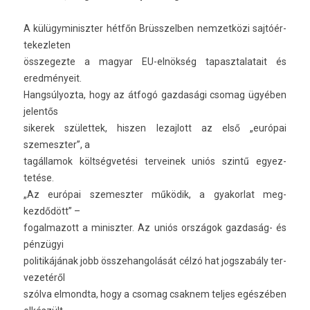
A külügyminiszt­er hétfőn Brüsszelb­en nem­zetközi saj­tóér­
tekez­let­en
összegez­te a magyar EU-elnökség tapasztalatait és
eredményeit.
Han­gsúlyoz­ta, hogy az átfogó gaz­dasági csomag ügyében
jelen­tős
sikerek szület­tek, hisz­en lezaj­lott az első „európai
szemeszt­er”, a
tagál­lamok költségvetési ter­veinek uniós szintű egyez­
tetése.
„Az európai szemeszt­er működik, a gyakor­lat meg­
kezdődött” –
fogal­mazott a miniszt­er. Az uniós országok gazdaság- és
pénzügyi
politikájának jobb összehan­golását célzó hat jogszabá­ly ter­
vezetéről
szólva el­mondta, hogy a csomag csak­nem tel­jes egészében