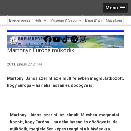
Menü
Breuerpress
Heti TV
Museum & Security
B'nai B'rith
Mazsiköm
Facebook
YouTube
TikTok
Spotify
Instagram
Martonyi: Európa működik
2011. június 27 21:44
Mar­tonyi János szerint az elmúlt félévben meg­mutat­kozott,
hogy Európa – ha néha las­san és döcögve is,
Mar­tonyi János szerint az elmúlt félévben meg­mutat­
kozott, hogy Európa – ha néha las­san és döcögve is, de –
működik, meg­felelő­en képes reagálni a kihívásokra.