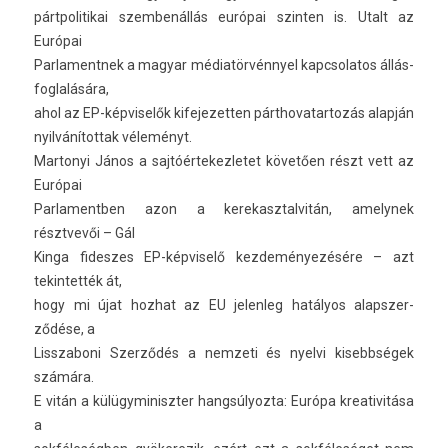
pártpolitikai szem­benál­lás európai szint­en is. Utalt az
Európai
Par­lamentnek a magyar médiatörvénnyel kapcsolatos állás­
foglalására,
ahol az EP-képviselők kifejezett­en párthovatar­tozás alapján
nyil­vánítot­tak véleményt.
Mar­tonyi János a saj­tóér­tekez­letet követően részt vett az
Európai
Par­lamentb­en azon a kerekasztal­vitán, amelynek
résztvevői – Gál
Kinga fides­zes EP-képviselő kez­deményezésére – azt
tekin­tették át,
hogy mi újat hoz­hat az EU jelen­leg hatályos al­apszer­
ződése, a
Li­sszaboni Szerződés a nem­zeti és nyel­vi kisebbségek
számára.
E vitán a külügyminiszt­er han­gsúlyoz­ta: Európa kreativitása
a