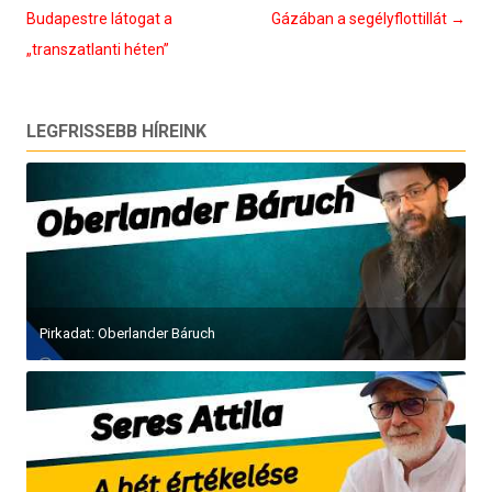
navigáció
Budapestre látogat a
Gázában a segélyflottillát
→
„transzatlanti héten”
LEGFRISSEBB HÍREINK
Pirkadat: Oberlander Báruch