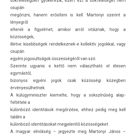
sokféleségben gyökerezik, ezért ezt a sokféleséget nem
csupán
megőrizni, hanem erősíteni is kell. Mar­tonyi szerint a
lényegről
el­tereli a figyel­met, amikor arról vitáznak, hogy a
közösségek,
il­let­ve kisebbségek rendelkeznek-e kol­lektív jogokk­al, vagy
csupán
egyéni jogosultságok összes­ségéről van szó.
Szerin­te ugyanis e kettő nem választható el élesen
egymástól,
bi­zonyos egyéni jogok csak közösségi közegb­en
érvényesül­hetnek.
A külügyminiszt­er kiemel­te, hogy a sokszínűség al­ap­
feltétele a
különböző iden­titások megőrzése, ehhez pedig meg kell
találni a
különböző iden­titásokat meg­jelenítő közösségeket.
A magyar elnökség – jegyez­te meg Mar­tonyi János –