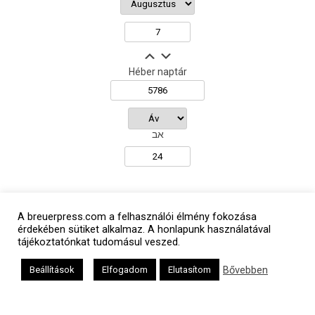
Héber naptár
אב
Oldalunkat a Mazsök támogatja
A breuerpress.com a felhasználói élmény fokozása
érdekében sütiket alkalmaz. A honlapunk használatával
tájékoztatónkat tudomásul veszed.
Bővebben
Beállítások
Elfogadom
Elutasítom