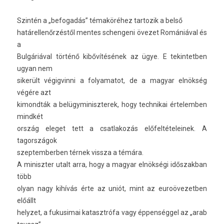
Szintén a „be­fogadás” témaköréhez tar­tozik a belső
határel­lenőr­zéstől men­tes schen­geni övezet Romániával és
a
Bulgáriával történő kibővítésének az ügye. E tekin­tetb­en
ugyan nem
sikerült végig­vinni a folyamatot, de a magyar elnökség
végére azt
kimondták a be­lügyminiszterek, hogy tech­nikai értelemb­en
mindkét
ország eleget tett a csat­lakozás előfel­tételeinek. A
tagországok
szep­temberb­en térnek vissza a témára.
A miniszt­er utalt arra, hogy a magyar elnökségi idős­zakban
több
olyan nagy kihívás érte az uniót, mint az euroövezetb­en
előállt
helyzet, a fukusimai katasztrófa vagy éppenséggel az „arab