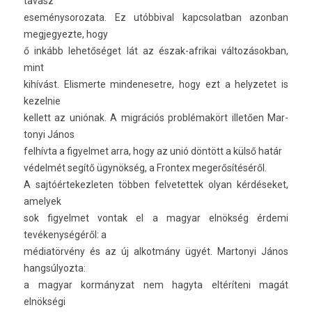
tavasz”
eseménysorozata. Ez utób­biv­al kapcsolat­ban azon­ban
meg­jegyez­te, hogy
ő inkább lehetőséget lát az észak-afrikai vál­tozások­ban,
mint
kihívást. Elis­merte min­deneset­re, hogy ezt a helyzetet is
kezel­nie
kel­lett az uniónak. A migrációs problémakört illetően Mar­
tonyi János
felhívta a figyel­met arra, hogy az unió döntött a külső határ
védelmét segítő ügynökség, a Fron­tex megerősítéséről.
A saj­tóér­tekez­let­en többen fel­vetet­tek olyan kérdéseket,
amelyek
sok figyel­met von­tak el a magyar elnökség érdemi
tevékenységéről: a
médiatörvény és az új al­kot­mány ügyét. Mar­tonyi János
han­gsúlyoz­ta:
a magyar kormányzat nem hagyta eltéríteni magát
elnökségi