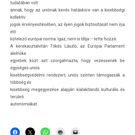
tudatában volt
annak, hogy az uniónak kevés hatásköre van a kisebbségi
kol­lektív
jogok érvényesítésében, az ilyen jogok bi­ztosítását nem írja
elő
kötelező európai norma. Igaz, nem is tiltja – tette hozzá.
A kerekasztal­vitán Tőkés László, az Európai Par­la­ment
alelnöke
egyebek közt azt szor­galmaz­ta, hogy vezes­senek be
egységes uniós
kisebbség­védel­mi re­ndszert, uniós szint­en támogas­sák a
többség és
kisebbség megegyezése alapján kialakítandó kul­turális és
területi
autonómiákat.