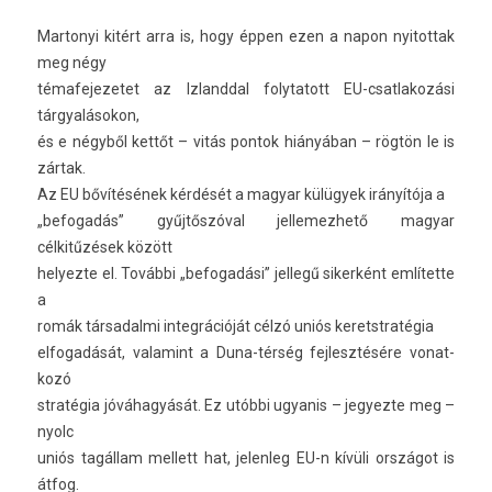
Mar­tonyi kitért arra is, hogy éppen ezen a napon nyitot­tak
meg négy
témafejezetet az Iz­landd­al folytatott EU-csatlakozási
tárgyalásokon,
és e négyből kettőt – vitás pon­tok hiányában – rögtön le is
zártak.
Az EU bővítésének kérdését a magyar külügyek irányítója a
„be­fogadás” gyűjtőszóval jel­lemez­hető magyar
célkitűzések között
helyez­te el. További „be­fogadási” jel­legű siker­ként említette
a
romák tár­sadal­mi in­teg­rációját célzó uniós keretstratégia
el­fogadását, valamint a Duna-térség fej­lesztésére vonat­
kozó
stratégia jóváhagyását. Ez utóbbi ugyanis – jegyez­te meg –
nyolc
uniós tagállam mel­lett hat, jelen­leg EU-n kívüli országot is
átfog.