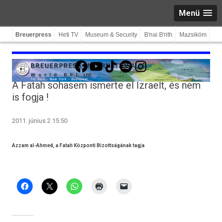
Menü
Breuerpress
Heti TV
Museum & Security
B'nai B'rith
Mazsiköm
Facebook
YouTube
TikTok
Spotify
Instagram
A Fatah sohasem ismerte el Izraelt, és nem
is fogja !
2011. június 2 15:50
Azzam al-Ahmed, a Fatah Központi Bizottságának tagja