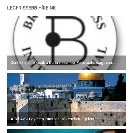
LEGFRISSEBB HÍREINK
Centikkel emelkedik a Duna vízszintje, Paks biztonságosan...
A Tel-Avivi Egyetem kutatói által készített új jelentés...