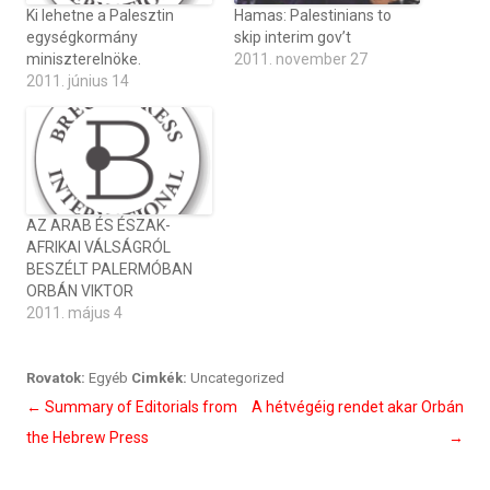
Ki lehetne a Palesztin
Hamas: Palestinians to
egységkormány
skip interim gov’t
miniszterelnöke.
2011. november 27
2011. június 14
AZ ARAB ÉS ÉSZAK-
AFRIKAI VÁLSÁGRÓL
BESZÉLT PALERMÓBAN
ORBÁN VIKTOR
2011. május 4
Rovatok:
Egyéb
Cimkék:
Uncategorized
Bejegyzés
←
Summary of Editorials from
A hétvégéig rendet akar Orbán
navigáció
the Hebrew Press
→