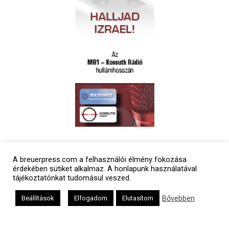
Polgári naptár
A breuerpress.com a felhasználói élmény fokozása
érdekében sütiket alkalmaz. A honlapunk használatával
tájékoztatónkat tudomásul veszed.
Bővebben
Beállítások
Elfogadom
Elutasítom
Héber naptár