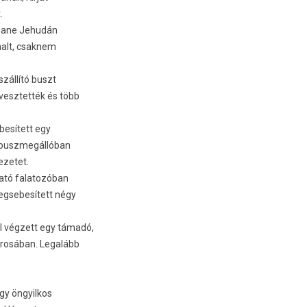
.
Mahane Jehudán
alt, csak­nem
szállító buszt
vesztet­ték és több
ebesített egy
i buszmegál­lóban
ezetet.
lható falatozóban
eg­sebesített négy
el végzett egy támadó,
városában. Legalább
gy öngyil­kos