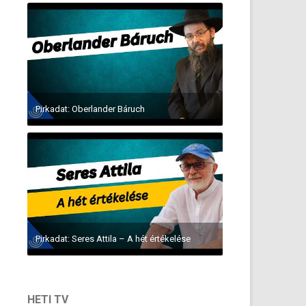
Pirkadat: Oberlander Báruch
Pirkadat: Seres Attila – A hét értékelése
HETI TV