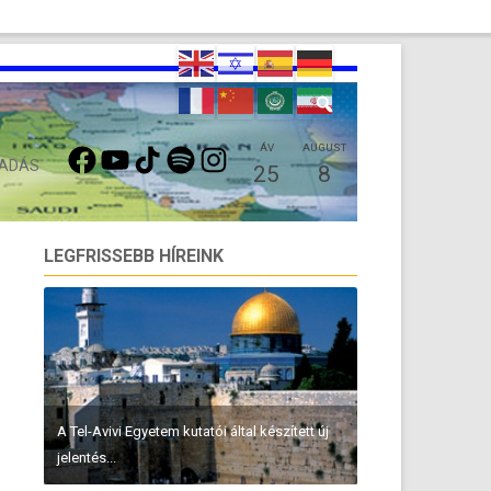
FACEBOOK
YOUTUBE
TIKTOK
SPOTIFY
INSTAGRAM
ÁV
AUGUST
 ADÁS
25
8
LEGFRISSEBB HÍREINK
A Tel-Avivi Egyetem kutatói által készített új
jelentés...