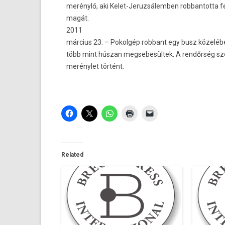
merénylő, aki Kelet-Jeruzsálemben rob­bantot­ta f
magát.
2011
március 23. – Pokol­gép rob­bant egy busz közeléb
több mint húszan meg­sebesül­tek. A rendőrség szeri
merénylet történt.
Related