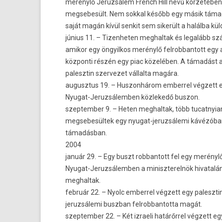
merénylő Jeruz­sálem French Hill nevű körzetében
meg­sebesült. Nem sokk­al később egy másik támadó
saját magán kívül sen­kit sem sikerült a halálba kül­
június 11. – Tizen­het­en meg­haltak és legalább s
amikor egy öngyil­kos merénylő fel­robban­tott eg
köz­ponti részén egy piac közelében. A támadást
palesztin szer­vezet vál­lalta magára.
augusztus 19. – Hus­zonhárom em­ber­rel végzett
Nyugat-Jeruzsálemben köz­lekedő bus­zon.
szep­temb­er 9. – Heten meg­haltak, több tucat­nyia
meg­sebesül­tek egy nyugat-jeruzsálemi kávézóban 
támadásban.
2004
január 29. – Egy buszt rob­bantott fel egy merényl
Nyugat-Jeruzsálemben a miniszterel­nök hivatalá
meg­haltak.
február 22. – Nyolc em­ber­rel végzett egy palesztin
jeruz­sálemi buszban fel­robban­totta magát.
szep­temb­er 22. – Két iz­raeli határőrrel végzett eg