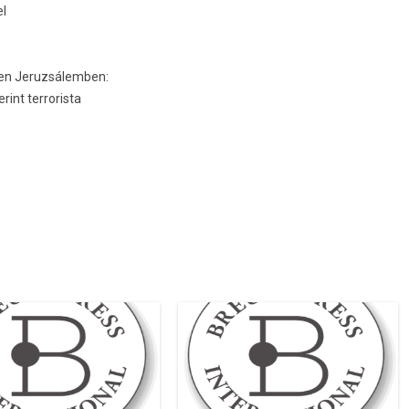
el
en Jeruz­sálemb­en:
nt ter­roris­ta