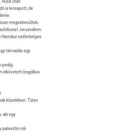
. Húsz utas
 is lec­sapott, de
denie.
zázan meg­sebesül­tek,
y autóbuszt Jeruz­sálem
 a Hamász szélsőséges
 egy támadás egy
n pedig
el­követett öngyil­kos
ő
nak közelében. Tízen
, aki egy
y palesztin női