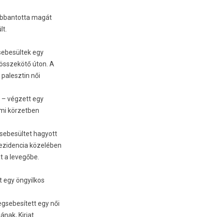
robban­totta magát
lt.
sebesül­tek egy
 összekötő úton. A
 palesztin női
l – végzett egy
mi kör­zetb­en
 sebesültet hagyott
e­ziden­cia közelében
t a levegőbe.
 egy öngyil­kos
g­sebesített egy női
nak, Kir­jat