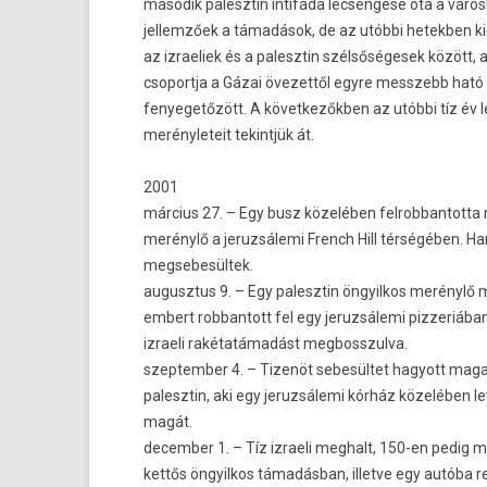
második palesztin intifáda lec­sengése óta a város
jel­lemzőek a támadások, de az utóbbi hetekb­en k
az iz­raeliek és a palesztin szélsőségesek között, a
csoportja a Gázai övezet­től egyre messzebb ható
fenyegetőzött. A követ­kezőkb­en az utóbbi tíz év 
merényleteit tekintjük át.
2001
március 27. – Egy busz közelében fel­robban­totta
merénylő a jeruz­sálemi French Hill térségében. Ha
meg­sebesül­tek.
augusztus 9. – Egy palesztin öngyil­kos merénylő
em­bert rob­bantott fel egy jeruz­sálemi piz­zeriába
iz­raeli rakétatámadást meg­bosszul­va.
szep­temb­er 4. – Tizenöt sebesültet hagyott mag
palesztin, aki egy jeruz­sálemi kórház közelében l
magát.
de­cemb­er 1. – Tíz iz­raeli meg­halt, 150-en pedig 
kettős öngyil­kos támadásban, il­let­ve egy autóba re