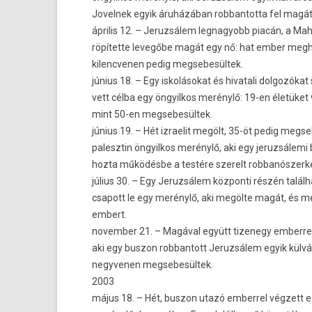
Jovel­nek egyik áruházában rob­bantot­ta fel magát
április 12. – Jeruz­sálem leg­nagyobb piacán, a 
röpítette levegőbe magát egy nő: hat ember meg­h
kilencven­en pedig meg­sebesül­tek.
június 18. – Egy iskolásokat és hivatali dol­gozókat 
vett célba egy öngyil­kos merénylő: 19-en életüket 
mint 50-en meg­sebesül­tek.
június 19. – Hét iz­raelit megölt, 35-öt pedig meg­s
palesztin öngyil­kos merénylő, aki egy jeruz­sálem
hozta működésbe a testére szerelt rob­banós­zerk
július 30. – Egy Jeruz­sálem köz­ponti részén talá
csapott le egy merénylő, aki megölte magát, és m
em­bert.
novemb­er 21. – Magával együtt tizenegy em­ber­r
aki egy bus­zon rob­bantott Jeruz­sálem egyik kül
negyven­en meg­sebesül­tek.
2003
május 18. – Hét, bus­zon utazó em­ber­rel végzett e