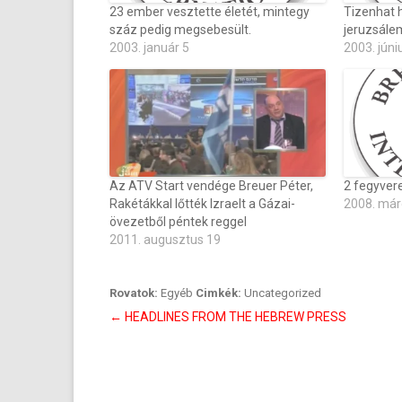
23 ember vesztette életét, mintegy
Tizenhat h
száz pedig megsebesült.
jeruzsále
2003. január 5
2003. júni
Az ATV Start vendége Breuer Péter,
2 fegyvere
Rakétákkal lőtték Izraelt a Gázai-
2008. már
övezetből péntek reggel
2011. augusztus 19
Rovatok:
Egyéb
Cimkék:
Uncategorized
Bejegyzés
←
HEADLINES FROM THE HEBREW PRESS
navigáció