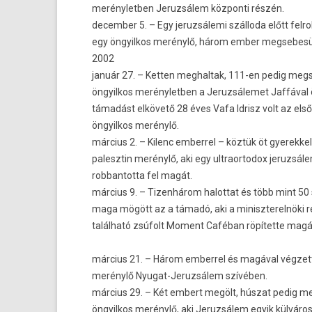
merényletb­en Jeruz­sálem köz­ponti részén.
de­cemb­er 5. – Egy jeruz­sálemi szálloda előtt fel­
egy öngyil­kos merénylő, három ember meg­sebesü
2002
január 27. – Kett­en meg­haltak, 111-en pedig meg­
öngyil­kos merényletb­en a Jeruz­sálemet Jaffával
támadást elkövető 28 éves Vafa Id­risz volt az első
öngyil­kos merénylő.
március 2. – Kilenc em­ber­rel – köztük öt gyerek­ke
palesztin merénylő, aki egy ultraor­todox jeruz­sále
rob­bantot­ta fel magát.
március 9. – Tizen­három halot­tat és több mint 50
maga mögött az a támadó, aki a miniszterel­nöki r
található zsúfolt Mo­ment Caféban röpítette magá
március 21. – Három em­ber­rel és magával végzett
merénylő Nyugat-Jeruzsálem szívében.
március 29. – Két em­bert megölt, húszat pedig me
öngyil­kos merénylő, aki Jeruz­sálem egyik külvárosá