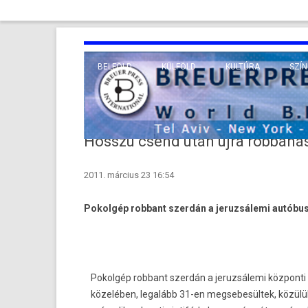
BELFÖLD
KÜLFÖLD
KULTÚRA
SZÍN
EURÓPA
TUDO
VALLÁS
KÖZEL-KELET
Hosszú csend után újra robbaná
TÁVOL-KELET
2011. március 23 16:54
TENGERENTÚL
Pokol­gép rob­bant szerdán a jeruz­sálemi autóbu
Pokol­gép rob­bant szerdán a jeruz­sálemi köz­pon
közelében, legalább 31-en meg­sebesül­tek, közül