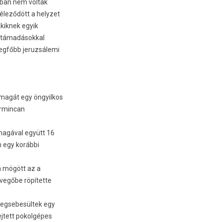
­ban nem vol­tak
iéleződött a helyzet
kik­nek egyik
 támadásokk­al
legfőbb jeruz­sálemi
 magát egy öngyil­kos
r­mincan
 magával együtt 16
n egy korábbi
a mögött az a
evegőbe röpítette
meg­sebesül­tek egy
­jtett pokol­gépes