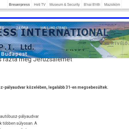
Breuerpress
Heti TV
Museum & Security
B'nai B'rith
Mazsiköm
ES
24 ÓRA
HALLJAD IZRAEL
MÁNY
HETI TV ÉLŐ
s rázta meg Jeruzsálemet
sz-pályaudvar közelében, legalább 31-en meg­sebesül­tek.
ti autóbusz-pályaudvar
ük többen súlyosan. A