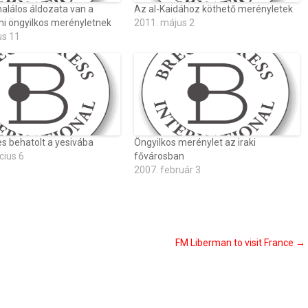
alálos áldozata van a
Az al-Kaidához köthető merényletek
mi öngyilkos merényletnek
2011. május 2
us 11
s behatolt a yesivába
Öngyilkos merénylet az iraki
cius 6
fővárosban
2007. február 3
FM Liberman to visit France
→