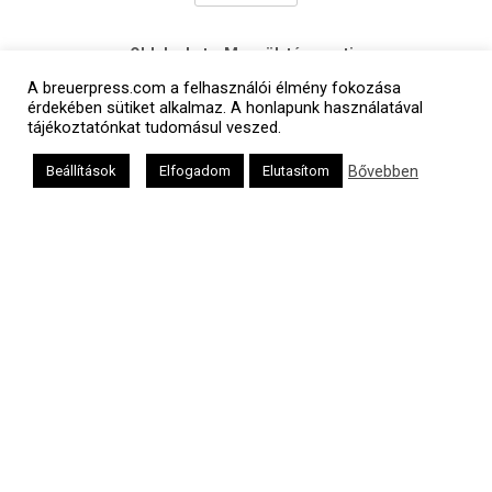
Oldalunkat a Mazsök támogatja
A breuerpress.com a felhasználói élmény fokozása
érdekében sütiket alkalmaz. A honlapunk használatával
tájékoztatónkat tudomásul veszed.
Bővebben
Beállítások
Elfogadom
Elutasítom