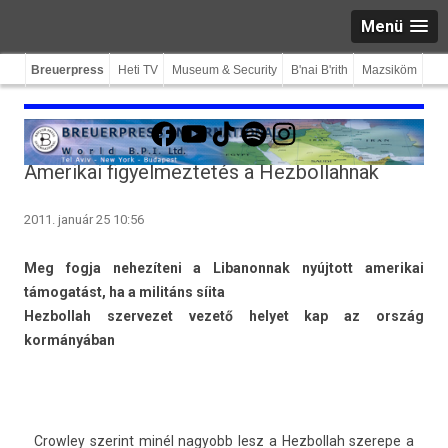
Menü
Breuerpress
Heti TV
Museum & Security
B'nai B'rith
Mazsiköm
Facebook
YouTube
TikTok
Spotify
Instagram
Amerikai figyelmeztetés a Hezbollahnak
2011. január 25 10:56
Meg fogja nehezíteni a Li­banon­nak nyújtott amerikai
támogatást, ha a militáns síita
Hez­bollah szer­vezet vezető helyet kap az ország
kormányában
Crow­ley szerint minél nagyobb lesz a Hez­bollah szerepe a