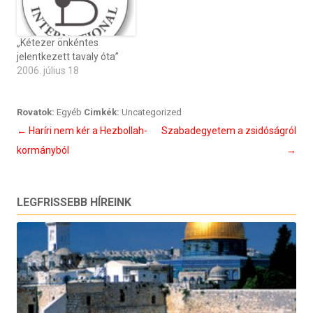
„Kétezer önkéntes
jelentkezett tavaly óta”
2006. július 18
Rovatok:
Egyéb
Cimkék:
Uncategorized
Bejegyzés
←
Haríri nem kér a Hezbollah-
Szabadegyetem a zsidóságról
navigáció
kormányból
→
LEGFRISSEBB HÍREINK