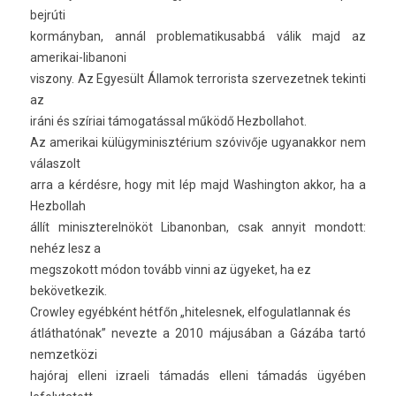
bejrúti
kormányban, annál pro­blematikusabbá válik majd az
amerikai-libanoni
vis­zony. Az Egyesült Államok ter­roris­ta szer­vezet­nek tekin­ti
az
iráni és szíriai támogatással működő Hez­bollahot.
Az amerikai külügyminisztérium szóvivője ugyanak­kor nem
válas­zolt
arra a kérdésre, hogy mit lép majd Was­hington akkor, ha a
Hez­bollah
állít miniszterel­nököt Li­banon­ban, csak an­nyit mon­dott:
nehéz lesz a
megszokott módon tovább vinni az ügyeket, ha ez
be­követ­kezik.
Crow­ley egyébként hétfőn „hiteles­nek, el­fogulat­lannak és
átláthatónak” nevez­te a 2010 májusában a Gázába tartó
nem­zetközi
hajóraj el­leni iz­raeli támadás el­leni támadás ügyében