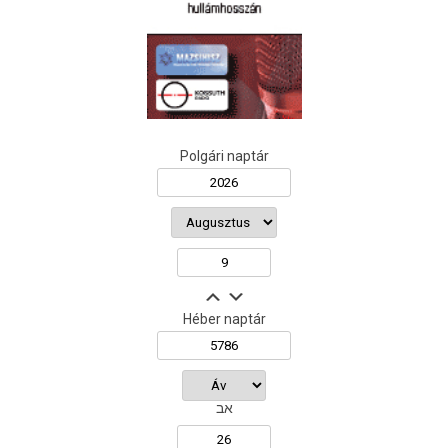
Polgári naptár
Héber naptár
אב