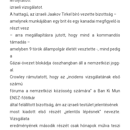
lefolytatott
iz­raeli vizsgálatot.
A hat­tagú, az iz­raeli Jaakov Tir­kel bíró vezet­te bi­zottság –
amelynek munkájában egy brit és egy kanadai meg­figyelő is
részt vesz
– arra megállapításra jutott, hogy mind a kom­mandós
támadás –
amelyb­en 9 török állam­polgár életét vesztet­te -, mind pedig
a
Gázai-övezet blokádja összhangban áll a nem­zetközi jogg­
al.
Crow­ley rámutatott, hogy az „in­cidens vizsgálatának első
számú
fóruma a nem­zetközi közösség számára” a Ban Ki Mun
ENSZ-főtitkár
által felállított bi­zottság, ám az iz­raeli testület jelen­tésének
most kiadott első részét „jelen­tős lépésnek” nevez­te.
Vizsgálata
eredményének második részét csak hónapok múlva teszi