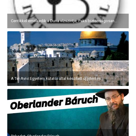
Centikkel emelkedik a Duna vízszintje, Paks biztonságosan...
A Tel-Avivi Egyetem kutatói által készített új jelentés...