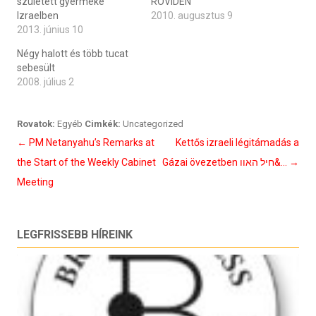
született gyermeke
RÖVIDEN
Izraelben
2010. augusztus 9
2013. június 10
Négy halott és több tucat
sebesült
2008. július 2
Rovatok:
Egyéb
Cimkék:
Uncategorized
Bejegyzés
←
PM Netanyahu’s Remarks at
Kettős izraeli légitámadás a
navigáció
the Start of the Weekly Cabinet
Gázai övezetben חיל האוו&…
→
Meeting
LEGFRISSEBB HÍREINK