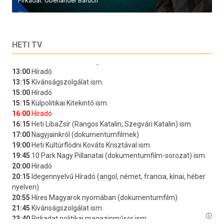
Pirkadat: Oberlander Báruch
HETI TV