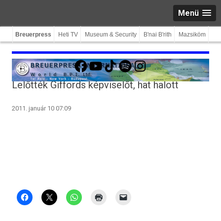
Menü
Breuerpress
Heti TV
Museum & Security
B'nai B'rith
Mazsiköm
Facebook
YouTube
TikTok
Spotify
Instagram
Lelőtték Giffords képviselőt, hat halott
2011. január 10 07:09
.