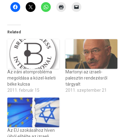
Related
Az iráni atomprobléma
Martonyi az izraeli-
megoldása a közel-keleti
palesztin rendezésről
béke kulcsa
tárgyalt
2011. február 15
2011. szeptember 21
Az EU szokásához híven
újból elítélte az izraeli