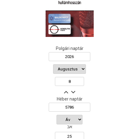
Polgári naptár
Héber naptár
אב