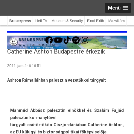
Menü
Breuerpress
Heti TV
Museum & Security
B'nai B'rith
Mazsiköm
Facebook
YouTube
TikTok
Spotify
Instagram
Catherine Ashton Budapestre érkezik
2011. január 6 16:51
As­hton Rámalláhban palesztin vezetőkkel tár­gyalt
Mahmúd Abbász palesztin elnökkel és Szalám Fajjád
palesztin kormányfővel
tár­gyalt csütörtökön Ciszjor­dániában Cat­herine As­hton,
az EU külügyi és bi­zton­ságpolitikai főkép­viselője.