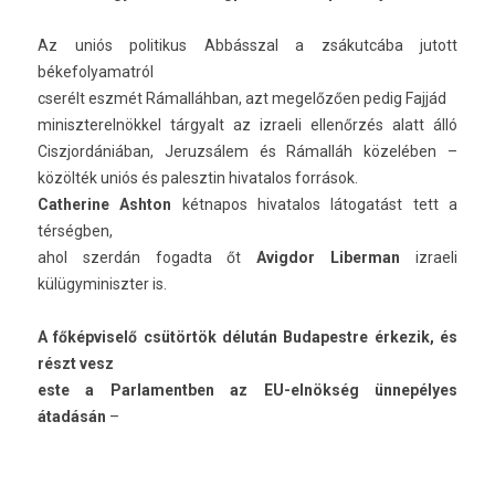
Az uniós politikus Abbásszal a zsákutcába jutott
békefolyamat­ról
cserélt eszmét Rámalláhban, azt megelőzően pedig Fajjád
miniszterel­nökkel tár­gyalt az iz­raeli ellenőrzés alatt álló
Ciszjor­dániában, Jeruz­sálem és Rámalláh közelében –
közölték uniós és palesztin hivatalos források.
Cat­herine As­hton
két­napos hivatalos látogatást tett a
térségben,
ahol szerdán fogad­ta őt
Avig­dor Li­ber­man
iz­raeli
külügyminiszt­er is.
A főkép­viselő csütörtök délután Budapestre érkezik, és
részt vesz
este a Par­lamentb­en az EU-elnökség ünnepélyes
átadásán
–