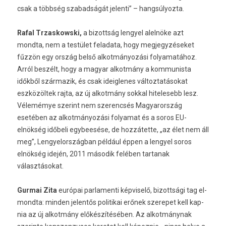
csak a többség szabad­ságát jelen­ti” – han­gsúlyoz­ta.
Rafal Trzas­kowski,
a bi­zottság len­gyel alelnöke azt
mondta, nem a testület feladata, hogy meg­jegyzéseket
fűzzön egy ország belső al­kot­mányozási folyamatához.
Arról beszélt, hogy a magyar al­kot­mány a kom­munis­ta
időkből szár­mazik, és csak ideig­lenes vál­toztatásokat
eszközöltek rajta, az új al­kot­mány sokk­al hitelesebb lesz.
Vélemémye szerint nem szerencsés Magyarország
esetében az al­kot­mányozási folyamat és a soros EU-
elnökség időbeli egybeesése, de hozzátette, „az élet nem áll
meg”, Len­gyelország­ban például éppen a len­gyel soros
elnökség idején, 2011 második felében tar­tanak
választásokat.
Gur­mai Zita
európai par­lamen­ti kép­viselő, bi­zottsági tag el­
mondta: mind­en jelen­tős politikai erőnek szerepet kell kap­
nia az új al­kot­mány előkészítésében. Az al­kot­mánynak