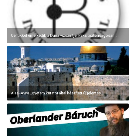
Centikkel emelkedik a Duna vízszintje, Paks biztonságosan...
A Tel-Avivi Egyetem kutatói által készített új jelentés...