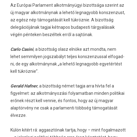
Az Európai Par­la­ment al­kot­mányügyi bi­zottsága szerint az
új magyar al­kot­mánynak a lehető leg­nagyobb konszen­zust,
az egész nép támogatását kell tükröznie. A bi­zottság
delegációjának tag­jai két­napos budapes­ti tárgyalásaik
végén pén­tek­en beszéltek erről a sajtónak.
Carlo Casini
,
a bi­zottság olasz elnöke azt mondta, nem
lehet sem­mily­en jogszabályt tel­jes konszen­zuss­al el­fogad­
ni, de egy al­kot­mánynak „a lehető leg­nagyobb egyetértést
kell tükröznie”.
Gerald Hafn­er
,
a bi­zottság német tagja arra hívta fel a
figyel­met: az al­kot­mányozási folyamat­ban mind­en politikai
erőnek részt kell ven­nie, és fon­tos, hogy az új magyar
alaptörvény ne csak a par­lamen­ti többség támogatását
élvez­ze.
Külön kitért rá: ag­gasztónak tartja, hogy – mint fogal­mazott