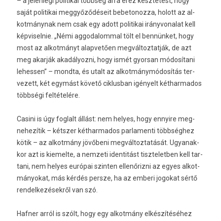
– a jelen­legi politikai többség arra érez késztetést, hogy
saját politikai meggyőződéseit be­betonoz­za, holott az al­
kot­mánynak nem csak egy adott politikai ir­ányvonalat kell
kép­visel­nie. „Némi ag­godalomm­al tölt el bennünket, hogy
most az al­kot­mányt al­ap­vető­en meg­változ­tatják, de azt
meg akarják akadályoz­ni, hogy ismét gyor­san módosítani
lehess­en” – mondta, és utalt az al­kot­mánymódosítás ter­
vezett, két egymást követő cik­lusban igényelt két­harmados
többségi feltételére.
Casini is úgy fog­lalt állást: nem helyes, hogy en­nyire meg­
nehezítik – kétszer két­harmados par­lamen­ti többséghez
kötik – az al­kot­mány jövőbeni meg­változ­tatását. Ugyanak­
kor azt is kiemel­te, a nem­zeti iden­titást tiszteletb­en kell tar­
tani, nem helyes európai szint­en ellenőrizni az egyes al­kot­
mányokat, más kérdés per­sze, ha az em­beri jogokat sértő
re­ndel­kezések­ről van szó.
Hafn­er arról is szólt, hogy egy al­kot­mány elkészítéséhez