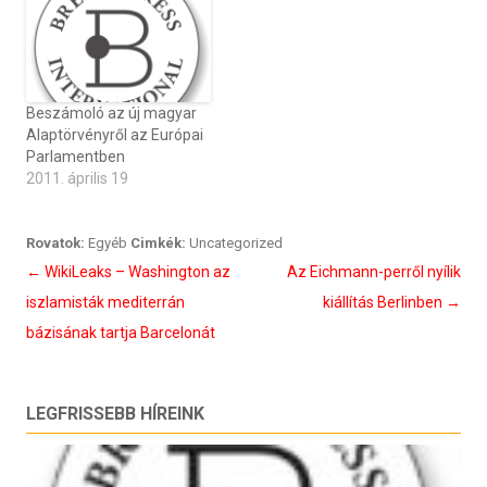
Beszámoló az új magyar
Alaptörvényről az Európai
Parlamentben
2011. április 19
Rovatok:
Egyéb
Cimkék:
Uncategorized
Bejegyzés
←
WikiLeaks – Washington az
Az Eichmann-perről nyílik
navigáció
iszlamisták mediterrán
kiállítás Berlinben
→
bázisának tartja Barcelonát
LEGFRISSEBB HÍREINK