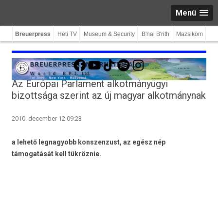
Menü
Breuerpress
Heti TV
Museum & Security
B'nai B'rith
Mazsiköm
Facebook
YouTube
TikTok
Spotify
Instagram
Az Európai Parlament alkotmányügyi
bizottsága szerint az új magyar alkotmánynak
2010. december 12 09:23
a lehető leg­nagyobb konszen­zust, az egész nép
támogatását kell tükröznie.