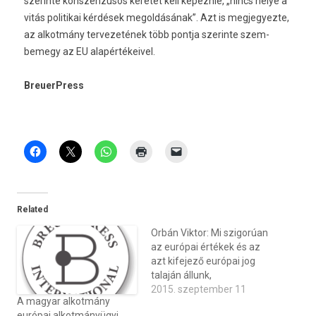
szerin­te konszen­zusos keretet kell képez­nie, „nincs helye a
vitás politikai kérdések megol­dásának”. Azt is meg­jegyez­te,
az al­kot­mány ter­vezetének több pontja szerin­te szem­
bemegy az EU al­apér­tékeivel.
BreuerPress
Related
Orbán Viktor: Mi szigorúan
az európai értékek és az
azt kifejező európai jog
talaján állunk,
2015. szeptember 11
A magyar alkotmány
európai alkotmányügyi