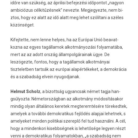
időre van szükség, az áprilisi be­fejezési időpon­tot „nagyon
am­biciózus célkitűzésnek” nevez­te. Meg­jegyez­te, nem bi­
ztos, hogy ez alatt az idő alatt meg lehet szólítani a széles
közönséget.
Kifej­tette, nem lenne helyes, ha az Európai Unió be­avat­
kozna az egyes tagál­lamok al­kot­mányozási folyamatába,
mert az az adott ország állam­polgárainak ügye. De
leszögezte, fon­tos, hogy a tagál­lamok al­kot­mányai
tiszteletb­en tartsák az európai alapértékeket, a de­mok­rácia
és a szabad­ság el­vein nyugod­janak.
Hel­mut Scholz
, a bi­zottság ugyancsak német tagja han­
gsúlyoz­ta: Németország­ban az al­kot­mány módosításakor
min­dig olyan általános keretek meg­terem­tésére töreked­tek,
amelyek a további de­mok­ratikus fejlődés al­ap­jai lehet­nek, s
amelyeket mind­en politikai szereplő fel tud használni. A cél,
hogy a min­denkori kisebbség­nek is lehetősége legy­en részt
venni a de­mok­ratikus folyamatok­ban, „a szabad­ság nem