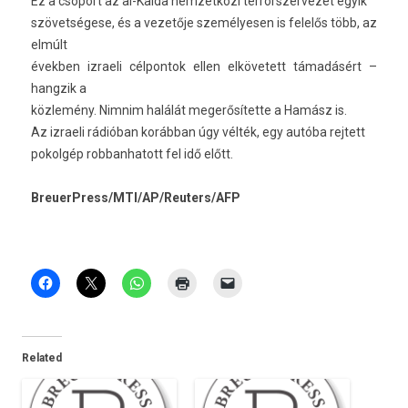
Ez a csoport az al-Kaida nem­zetközi ter­rorszer­vezet egyik
szövetségese, és a vezetője személyes­en is felelős több, az
elmúlt
évekb­en iz­raeli cél­pontok ellen el­követett támadásért –
han­gzik a
közlemény. Nim­nim halálát megerősítette a Hamász is.
Az iz­raeli rádióban korábban úgy vélték, egy autóba re­jtett
pokol­gép rob­banhatott fel idő előtt.
BreuerPress/MTI/AP/Reuters/AFP
Related