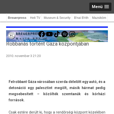
Menü
Breuerpress
Heti TV
Museum & Security
B'nai B'rith
Mazsiköm
Facebook
YouTube
TikTok
Spotify
Instagram
Robbanás történt Gáza központjában
2010. november 3 21:20
Fel­robbant Gáza városában szer­da délelőtt egy autó, és a
detonáció egy palesztint megölt, másik hármat pedig
meg­sebesített – közölték szem­tanúk és kórházi
források.
Csak estére derült ki, hogy a rendőrségi központ közelében