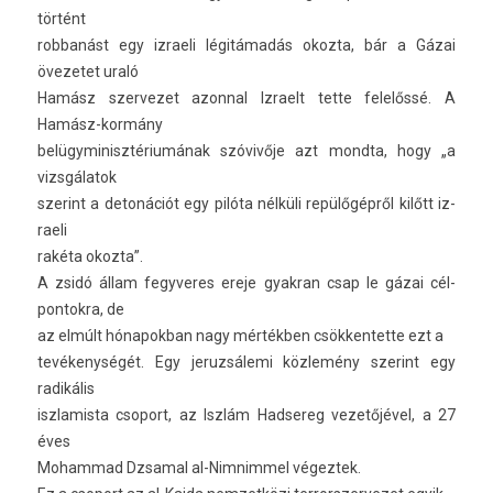
történt
rob­banást egy iz­raeli légitámadás okoz­ta, bár a Gázai
övezetet uraló
Hamász szer­vezet azonn­al Iz­raelt tette felelőssé. A
Hamász-kormány
be­lügyminisztériumának szóvivője azt mondta, hogy „a
vizsgálatok
szerint a detonációt egy pilóta nélküli repülőgépről kilőtt iz­
raeli
rakéta okoz­ta”.
A zsidó állam fegyveres ereje gyak­ran csap le gázai cél­
pontok­ra, de
az elmúlt hónapok­ban nagy mértékben csök­kentet­te ezt a
tevékenységét. Egy jeruz­sálemi közlemény szerint egy
radikális
iszlamis­ta csoport, az Iszlám Had­sereg vezetőjével, a 27
éves
Moham­mad Dzsam­al al-Nimnimmel végez­tek.