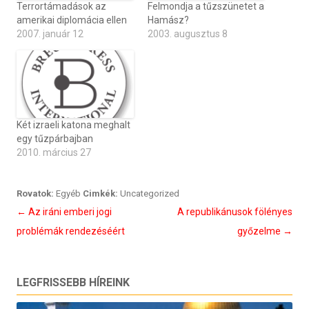
Terrortámadások az
Felmondja a tűzszünetet a
amerikai diplomácia ellen
Hamász?
2007. január 12
2003. augusztus 8
Két izraeli katona meghalt
egy tűzpárbajban
2010. március 27
Rovatok:
Egyéb
Cimkék:
Uncategorized
Bejegyzés
←
Az iráni emberi jogi
A republikánusok fölényes
navigáció
problémák rendezéséért
győzelme
→
LEGFRISSEBB HÍREINK