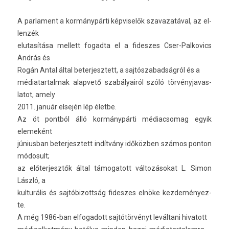
A par­la­ment a kormánypárti kép­viselők szavazatáv­al, az el­
lenzék
elutasítása mel­lett fogad­ta el a fides­zes Cser-Palkovics
András és
Rogán Antal által bet­er­jesztett, a saj­tószabad­ságról és a
médiatar­talmak al­ap­vető szabályairól szóló tör­vényjavas­
latot, amely
2011. január elsején lép életbe.
Az öt pontból álló kormánypárti médiac­somag egyik
elemeként
június­ban bet­er­jesztett indítvány időközben számos pon­ton
módosult;
az előter­jesztők által támogatott változásokat L. Simon
László, a
kul­turális és saj­tóbizottság fides­zes elnöke kez­deményez­
te.
A még 1986-ban el­fogadott sajtótörvényt leváltani hivatott