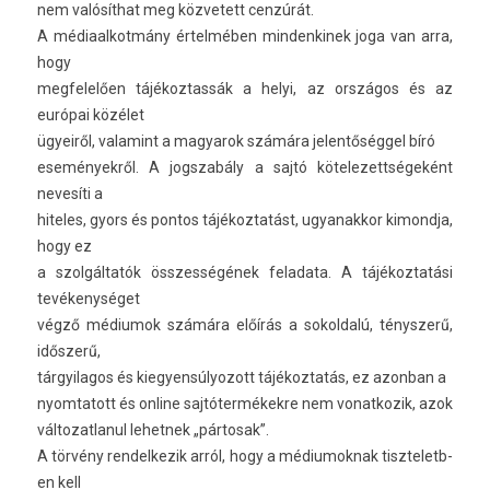
nem valósíthat meg köz­vetett cenzúrát.
A médiaal­kotmány értelmében min­denkinek joga van arra,
hogy
meg­felelő­en tájékoz­tassák a helyi, az országos és az
európai közélet
ügyeiről, valamint a magyarok számára jelen­tőség­gel bíró
eseményekről. A jogszabá­ly a sajtó kötelezettségeként
nevesíti a
hiteles, gyors és pon­tos tájékoz­tatást, ugyanak­kor kimondja,
hogy ez
a szolgáltatók összes­ségének feladata. A tájékoz­tatási
tevékenységet
végző médiumok számára előírás a sokold­alú, ténysz­erű,
időszerű,
tár­gyilagos és kiegyen­súlyozott tájékoz­tatás, ez azon­ban a
nyom­tatott és on­line sajtótermékekre nem vonat­kozik, azok
vál­tozat­lanul lehet­nek „pár­tosak”.
A törvény re­ndel­kezik arról, hogy a médiumok­nak tiszteletb­
en kell