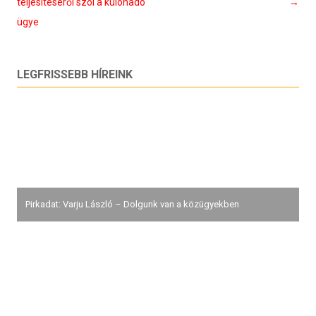
navigáció
teljesítéséről szól a különadó
→
ügye
LEGFRISSEBB HÍREINK
Pirkadat: Varju László – Dolgunk van a közügyekben