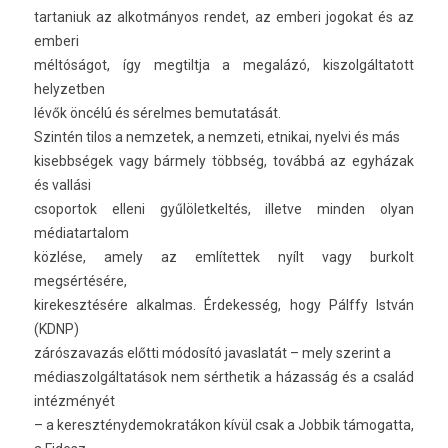
tar­taniuk az al­kot­mányos re­ndet, az em­beri jogokat és az
em­beri
méltóságot, így meg­tiltja a megalázó, kis­zolgál­tatott
helyzetb­en
lévők öncélú és sérel­mes be­mutatását.
Szintén tilos a nem­zetek, a nem­zeti, et­nikai, nyel­vi és más
kisebbségek vagy bármely többség, továbbá az egyházak
és vallási
csopor­tok el­leni gyűlölet­keltés, il­let­ve mind­en olyan
médiatar­talom
közlése, amely az em­lítet­tek nyílt vagy bur­kolt
megsértésére,
kirekesztésére al­kal­mas. Érdekes­ség, hogy Pálffy István
(KDNP)
zárós­zavazás előtti módosító javas­latát – mely szerint a
médias­zolgál­tatások nem sérthetik a házasság és a család
intézményét
– a kereszténydemok­ratákon kívül csak a Job­bik támogat­ta,