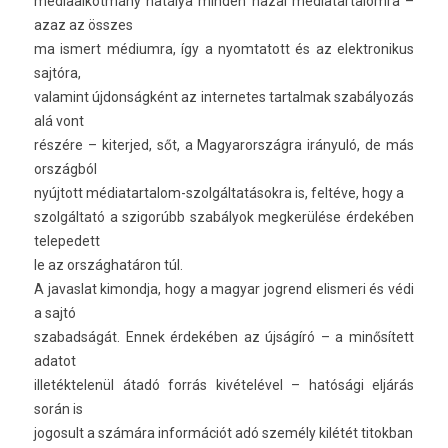
médiaal­kotmány hatálya mind­en hazai médiatar­talom­ra –
azaz az összes
ma is­mert médium­ra, így a nyom­tatott és az elektronikus
sajtóra,
valamint újdonságként az in­ter­netes tar­talmak szabályozás
alá vont
részére – kiter­jed, sőt, a Magyarország­ra irányuló, de más
országból
nyújtott médiatartalom-szolgáltatásokra is, feltéve, hogy a
szolgáltató a szigorúbb szabályok meg­kerülése érdekében
telepedett
le az országhatáron túl.
A javas­lat kimondja, hogy a magyar jog­rend elis­meri és védi
a sajtó
szabad­ságát. Ennek érdekében az újságíró – a minősített
adatot
il­leték­telenül átadó forrás kivételével – hatósági eljárás
során is
jogosult a számára in­for­mációt adó személy kilétét titok­ban