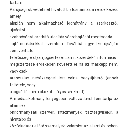
tar­tani.
Az újságírók védelmét hivatott bi­ztosítani az a re­ndel­kezés,
amely
alapján nem al­kal­mazható joghátrány a szer­kesztői,
újságírói
szabad­ságot csorbító utasítás vég­rehaj­tását meg­tagadó
saj­tómun­kásokk­al szemb­en. Továbbá egyetl­en újságíró
sem von­ható
felelősségre olyan jogsértésért, amit közérdekű in­for­máció
megszer­zése érdekében követett el, ha az másképp nem,
vagy csak
aránytalan nehézséggel lett volna begyűjthető (ennek
feltétele, hogy
a jogsértés nem okozott súlyos sérel­met).
A médiaal­kotmány lényegében vál­tozat­lanul fenntartja az
állami és
önkor­mányzati szer­vek, intézmények, tisztség­viselők, a
hivatalos és
köz­feladatot ellátó személyek, valamint az állami és önkor­