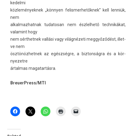
kedel­mi
köz­lemények­nek „könnyen felis­merhetők­nek” kell lenniük,
nem
al­kal­mazhat­nak tudatosan nem észlel­hető tech­nikákat,
valamint hogy
nem sérthet­nek vallási vagy világnézeti meggyőződést, il­let­
ve nem
ösztönöz­hetnek az egészségre, a bi­zton­ságra és a kör­
nyezet­re
ártal­mas magatar­tásra.
BreuerPress/MTI