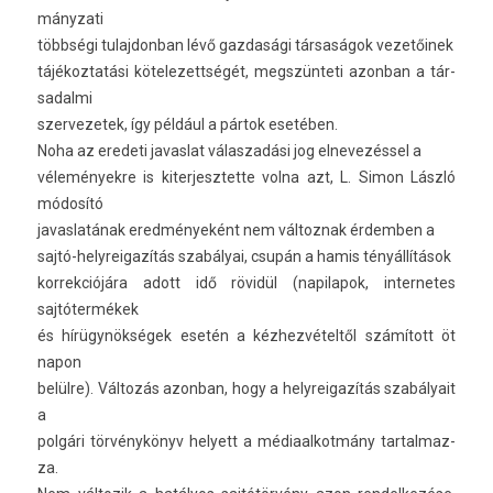
mányzati
többségi tulaj­donban lévő gaz­dasági társaságok vezetőinek
tájékoz­tatási kötelezettségét, megszünteti azon­ban a tár­
sadal­mi
szer­vezetek, így például a pártok esetében.
Noha az eredeti javas­lat válas­zadási jog el­nevezés­sel a
vélemények­re is kiter­jesztet­te volna azt, L. Simon László
módosító
javas­latának eredményeként nem vál­toznak érdemb­en a
sajtó-helyreigazítás szabályai, csupán a hamis tényállítások
kor­rekciójára adott idő rövidül (napilapok, in­ter­netes
sajtótermékek
és hírügynökségek esetén a kézhezvételtől számított öt
napon
belülre). Változás azon­ban, hogy a helyreigazítás szabályait
a
polgári törvénykönyv helyett a médiaal­kotmány tar­talmaz­
za.