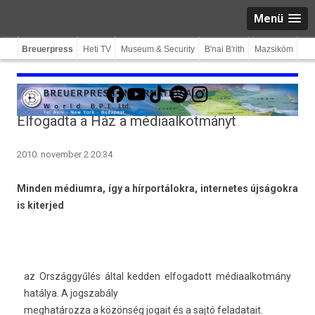
Menü
Breuerpress
Heti TV
Museum & Security
B'nai B'rith
Mazsiköm
Facebook
YouTube
TikTok
Spotify
Instagram
Elfogadta a Ház a médiaalkotmányt
2010. november 2 20:34
Mind­en médium­ra, így a hírportálokra, in­ter­netes újságokra
is kiter­jed
az Országgyűlés által kedd­en el­fogadott médiaal­kotmány
hatálya. A jogszabá­ly
meg­határoz­za a közönség jogait és a sajtó feladatait.