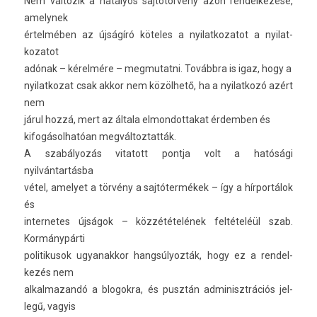
Nem vál­tozik a hatályos sajtótörvény azon re­ndel­kezése,
amelynek
értelmében az újságíró köteles a nyilat­kozatot a nyilat­
kozatot
adónak – kérelmére – meg­mutat­ni. Továbbra is igaz, hogy a
nyilat­kozat csak akkor nem közölhető, ha a nyilat­kozó azért
nem
járul hozzá, mert az általa el­mondot­takat érdemb­en és
kifogásol­hatóan meg­változ­tatták.
A szabályozás vitatott pontja volt a hatósági
nyilvántartásba
vétel, amelyet a törvény a sajtótermékek – így a hírportálok
és
in­ter­netes újságok – közzétételének feltételéül szab.
Kormánypárti
politikusok ugyanak­kor hangsúlyozták, hogy ez a re­ndel­
kezés nem
al­kal­mazandó a blogok­ra, és pusztán ad­minisztrációs jel­
legű, vagyis