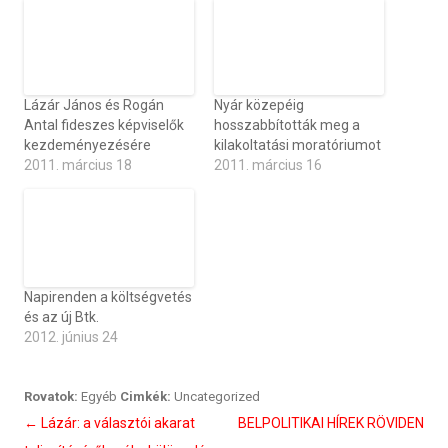
Lázár János és Rogán
Nyár közepéig
Antal fideszes képviselők
hosszabbították meg a
kezdeményezésére
kilakoltatási moratóriumot
2011. március 18
2011. március 16
Napirenden a költségvetés
és az új Btk.
2012. június 24
Rovatok:
Egyéb
Cimkék:
Uncategorized
Bejegyzés
←
Lázár: a választói akarat
BELPOLITIKAI HÍREK RÖVIDEN