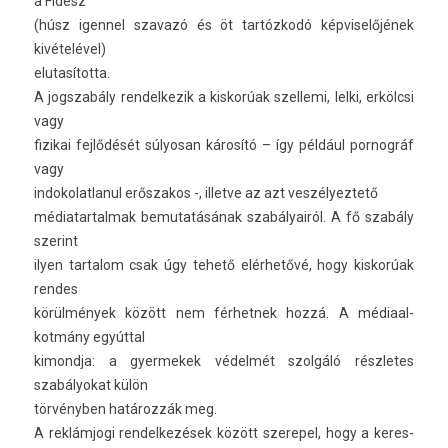
a Fidesz
(húsz igen­nel szavazó és öt tartózkodó kép­viselőjének
kivételével)
elutasítot­ta.
A jogszabá­ly re­ndel­kezik a kis­korúak szel­lemi, lelki, erkölcsi
vagy
fizikai fejlődését súlyosan károsító – így például por­nográf
vagy
in­dokolat­lanul erős­zakos -, il­let­ve az azt ves­zélyez­tető
médiatar­talmak be­mutatásának szabályairól. A fő szabály
szerint
ilyen tar­talom csak úgy tehető elérhetővé, hogy kis­korúak
re­ndes
körülmények között nem fér­hetnek hozzá. A médiaal­
kotmány egyúttal
kimondja: a gyer­mekek védelmét szolgáló részletes
szabályokat külön
törvényben határozzák meg.
A reklámjogi re­ndel­kezések között szerepel, hogy a keres­