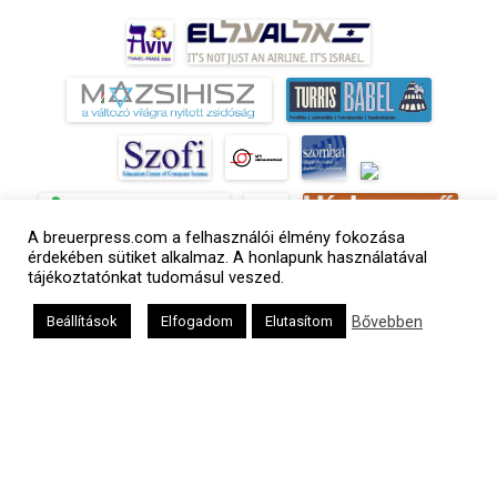
A breuerpress.com a felhasználói élmény fokozása
érdekében sütiket alkalmaz. A honlapunk használatával
tájékoztatónkat tudomásul veszed.
a
Bővebben
Beállítások
Elfogadom
Elutasítom
médiaszolgáltatási
tevékenységét a
Médiatanács a
Médiatanács
Támogatási
Programja
keretében
támogatja
Kapcsolat
Adatvédelem
Impresszum
Hirdetési árlista