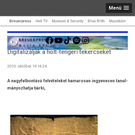
Menü
Breuerpress
Heti TV
Museum & Security
B'nai B'rith
Mazsiköm
Facebook
YouTube
TikTok
Spotify
Instagram
Digitalizálják a holt-tengeri tekercseket
2010. október 19 16:24
A nagyfel­bontású fel­vételeket hamarosan in­gyenes­en tanul­
mányoz­hatja bárki,