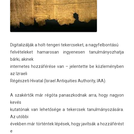
Di­gitalizál­ják a holt-tengeri tekercseket, a nagyfel­bontású
fel­vételeket hamarosan in­gyenes­en tanul­mányoz­hatja
bárki, akinek
in­ter­netes hozzáférése van – jelen­tette be közleményben
az Iz­raeli
Régészeti Hivat­al (Is­rael Anti­quit­ies Aut­hor­ity, IAA).
A szakértők már régóta panaszkod­nak arra, hogy nagyon
kevés
kutatónak van lehetősége a tekercsek tanul­mányozására.
Az utóbbi
évekb­en már történtek lépések, hogy javítsák a hozzáférést
e