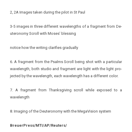
2, 2A Im­ages taken dur­ing the pilot in
St Paul
3-5 im­ages in three dif­ferent wavelengths of a frag­ment from De­
uteronomy Scroll with Moses’ bless­ing
notice how the writ­ing clarif­ies gradual­ly
6. A frag­ment from the Psalms Scroll being shot with a par­ticular
wavelength, both studio and frag­ment are light with the light pro­
jec­ted by the wavelength, each wavelength has a dif­ferent color.
7. A frag­ment from Thanksgiv­ing scroll while ex­posed to a
wavelength
8. Im­ag­ing of the De­uteronomy with the MegaVis­ion sys­tem
BreuerPress/MTI/AP/Reut­ers/