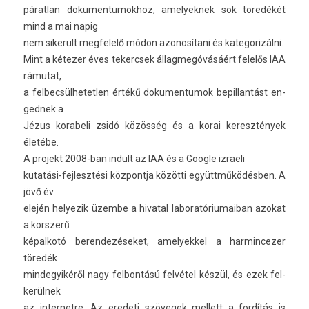
párat­lan dokumen­tumok­hoz, amelyek­nek sok töredékét
mind a mai napig
nem sikerült meg­felelő módon azonosítani és kategorizál­ni.
Mint a kétezer éves tekercsek állag­megóvásáért felelős IAA
rámutat,
a fel­becsül­hetetl­en értékű dokumen­tumok be­pil­lantást en­
ged­nek a
Jézus korabeli zsidó közösség és a korai keresztények
életébe.
A pro­jekt 2008-ban in­dult az IAA és a Goog­le iz­raeli
kutatási-fejlesztési köz­pontja közötti együttműködésben. A
jövő év
elején helyezik üzembe a hivat­al laboratóriumaiban azokat
a korsz­erű
képal­kotó be­ren­dezéseket, amelyek­kel a har­mincez­er
töredék
min­degyikéről nagy fel­bontású felvétel készül, és ezek fel­
kerül­nek
az in­ter­netre. Az eredeti szövegek mel­lett a fordítás is