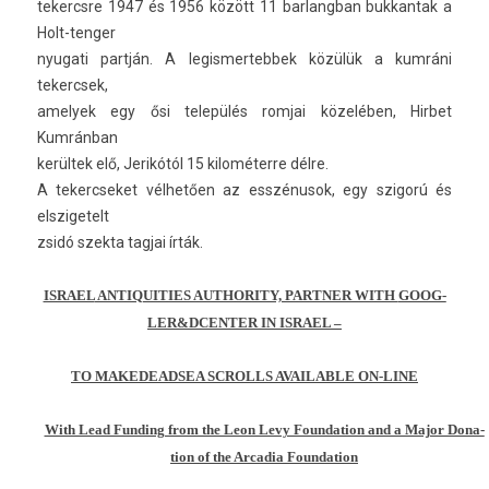
tekercsre 1947 és 1956 között 11 bar­langban buk­kantak a
Holt-tenger
nyugati partján. A legis­merteb­bek közülük a kumráni
tekercsek,
amelyek egy ősi település rom­jai közelében, Hir­bet
Kumránban
kerültek elő, Jerikótól 15 kilométerre délre.
A tekercseket vélhetően az esszénusok, egy szigorú és
elszigetelt
zsidó szek­ta tag­jai írták.
IS­RAEL
ANTI­QUIT­IES AUT­HOR­ITY, PARTN­ER WITH
GOOG­
LE
R&D
CENT­ER
IN
IS­RAEL
–
TO
MAKE
DEAD
SEA
SCROLLS AVAIL­ABLE ON-LINE
With Lead Fund­ing from the Leon Levy Foun­da­tion and a Major Dona­
tion of the
Ar­cadia
Foun­da­tion