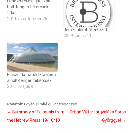
Fedezd fel a digitalizált
holt-tengeri tekercsek
titkait
2011. szeptember 26
Jeruzsálemből érkezett,
2009. június 11
Először láthatók Izraelben
a holt-tengeri tekercsek
2015. május 9
Rovatok:
Egyéb
Cimkék:
Uncategorized
Bejegyzés
←
Summary of Editorials from
Orbán Viktor tárgyalása Soros
navigáció
the Hebrew Press. 19/10/10
Györggyel
→