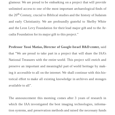
glamour.
We are proud to be em­bark­ing on a pro­ject that will pro­vide
un­limited ac­cess to one of the most im­por­tant archaeolog­ical finds of
th
the 20
Cen­tu­ry, cruci­al to Bi­bl­ical stud­ies and the his­to­ry of Juda­ism
and early Chris­tian­ity.
We are pro­found­ly grate­ful to Shel­by White
and the Leon Levy Foun­da­tion for their lead major gift and to the Ar­
cadia Foun­da­tion for its major gift to this pro­ject.”
Pro­fes­sor Yossi Matias, Di­rec­tor of Google-Israel R&D cent­er,
said
that “We are proud to take part in a pro­ject that will share the IAA’s
Nation­al Treasures with the en­tire world.
This pro­ject will en­rich and
pre­ser­ve an im­por­tant and meaning­ful part of world heritage by mak­
ing it ac­cessib­le to all on the in­ter­net.
We shall con­tinue with this his­
tor­ical ef­fort to make all ex­ist­ing know­ledge in archives and storages
avail­able to all”.
The an­noun­ce­ment this morn­ing comes after 3 years of re­search in
which the IAA in­ves­tigated the best im­ag­ing tech­nolog­ies, in­for­ma­
tion sys­tems, and pre­ser­va­tion met­hods and raised the neces­sa­ry funds