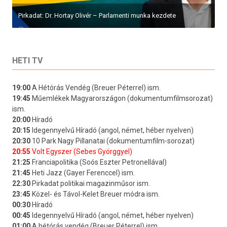
Pirkadat: Dr. Hortay Olivér – Parlamenti munka kezdete
HETI TV