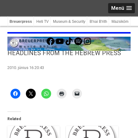
Menü
Breuerpress
Heti TV
Museum & Security
B'nai B'rith
Mazsiköm
Facebook
YouTube
TikTok
Spotify
Instagram
HEADLINES FROM THE HEBREW PRESS
2010. június 16 20:43
Related