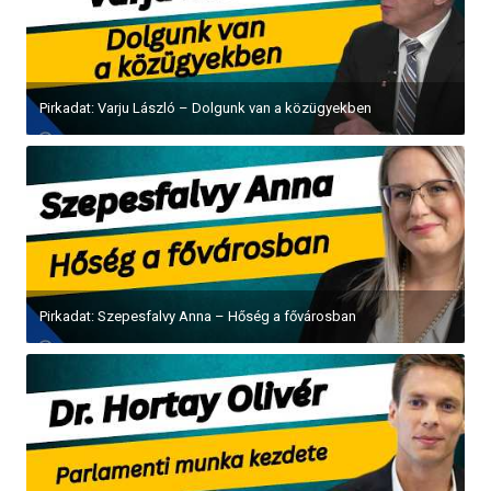
Pirkadat: Varju László – Dolgunk van a közügyekben
Pirkadat: Szepesfalvy Anna – Hőség a fővárosban