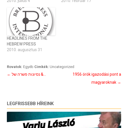
2010. július 4
2010. február 17
HEADLINES FROM THE
HEBREW PRESS
2010. augusztus 31
Rovatok:
Egyéb
Cimkék:
Uncategorized
Bejegyzés
←
נסיונות פשרה של &…
1956 örök igazodási pont a
navigáció
magyaroknak
→
LEGFRISSEBB HÍREINK