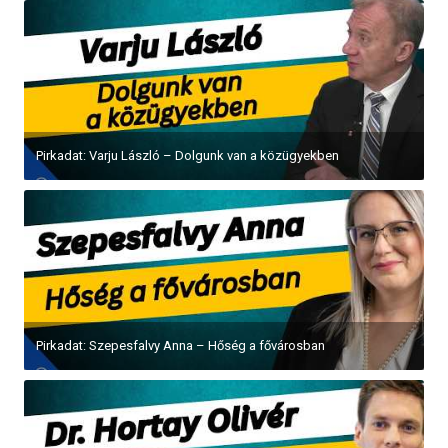
Pirkadat: Varju László – Dolgunk van a közügyekben
Pirkadat: Szepesfalvy Anna – Hőség a fővárosban