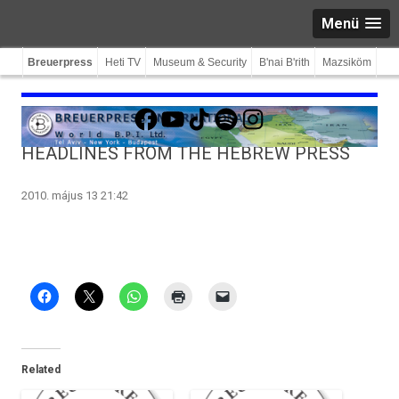
Menü
Breuerpress
Heti TV
Museum & Security
B'nai B'rith
Mazsiköm
Facebook
YouTube
TikTok
Spotify
Instagram
HEADLINES FROM THE HEBREW PRESS
2010. május 13 21:42
Related