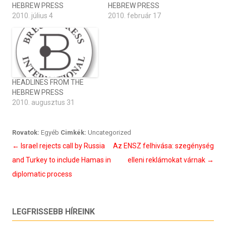
HEBREW PRESS
HEBREW PRESS
2010. július 4
2010. február 17
HEADLINES FROM THE
HEBREW PRESS
2010. augusztus 31
Rovatok:
Egyéb
Cimkék:
Uncategorized
Bejegyzés
←
Israel rejects call by Russia
Az ENSZ felhivása: szegénység
navigáció
and Turkey to include Hamas in
elleni reklámokat várnak
→
diplomatic process
LEGFRISSEBB HÍREINK