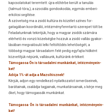
kapcsolatokat terem­tett: újra előtérbe került a tanulás
(talmud-tóra,), a szociális gon­doskodás, egymás emberi-
erkölcsi segítése.
A szövetség ma a zsidó kultúra és közélet színes for­
gatagában koor­dináló, in­téz­ményfenntartó szerepet tölt be.
Feladatunknak tekintjük, hogy a magyar zsidók számára
elérhető és vonzó közelségbe hoz­zuk a zsidó vallás gyakor­
lásában meg­valósuló lelki feltöltődés lehetőségét, a
többségi magyar tár­sadalom felé pedig egyfaj­ta hídként
közvetítjük népünk, vallásunk, kultúránk értékeit.
Támogas­sa Ön is tár­sadal­mi munkánkat, in­téz­ményein­
ket!
Adója 1%-át adja a Maz­sihisznek!
Kérjük, adjon egy re­ndel­kező nyilat­kozatot is­merőseinek,
barátainak, családja tag­jainak, mun­katár­sainak, s kérje meg
őket, hogy támogas­sák munkánkat.
Támogas­sa Ön is tár­sadal­mi munkánkat, in­téz­ményein­
ket!