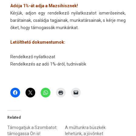
Adója 1%-át adja a Maz­sihisznek!
Kérjük, adjon egy
re­ndel­kező nyilat­kozatot
is­merőseinek,
barátainak, családja tag­jainak, mun­katár­sainak, s kérje meg
őket, hogy támogas­sák munkánkat.
Letölthető dokumen­tumok:
Re­ndel­kező nyilat­kozat
Re­ndel­kezés az adó 1%-áról, tud­nivalók
Related
Támogatjuk a Szombatot:
A múltunkra büszkék
támogassa Ön is!
lehetünk, a jövőnket