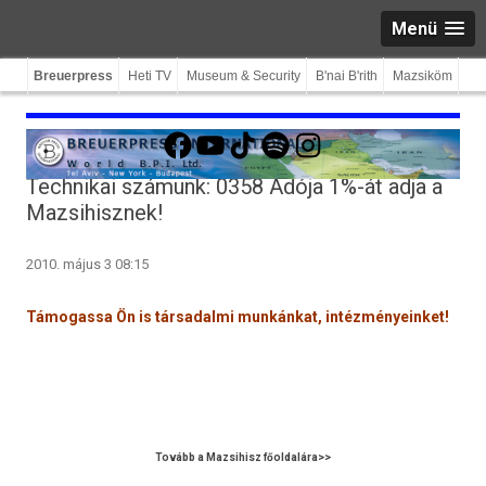
Menü
Breuerpress
Heti TV
Museum & Security
B'nai B'rith
Mazsiköm
Facebook
YouTube
TikTok
Spotify
Instagram
Technikai számunk: 0358 Adója 1%-át adja a
Mazsihisznek!
2010. május 3 08:15
Támogas­sa Ön is tár­sadal­mi munkánkat, in­téz­ményein­ket!
Tovább a Mazsihisz főoldalára>>