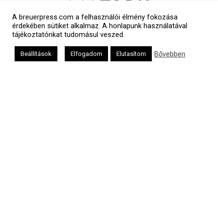
A breuerpress.com a felhasználói élmény fokozása
érdekében sütiket alkalmaz. A honlapunk használatával
tájékoztatónkat tudomásul veszed.
Bővebben
Beállítások
Elfogadom
Elutasítom