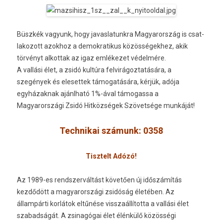
Büszkék vagyunk, hogy javas­latunkra Magyarország is csat­
lakozott azok­hoz a de­mok­ratikus közös­ségek­hez, akik
törvényt al­kot­tak az igaz emlékezet védelmére.
A vallási élet, a zsidó kultúra fel­virágoz­tatására, a
szegények és eleset­tek támogatására, kérjük, adója
egyházak­nak ajánlható 1%-ával támogas­sa a
Magyarországi Zsidó Hitközségek Szövetsége munkáját!
Tech­nikai számunk: 0358
Tisztelt Adózó!
Az 1989-es re­ndszer­váltást követően új időszámítás
kezdődött a magyarországi zsidóság életében. Az
állampárti korlátok eltűnése visszaál­lítot­ta a vallási élet
szabad­ságát. A zsinagógai élet élénkülő közösségi