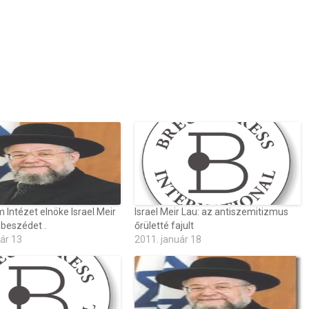
Intézet elnöke Israel Meir
Israel Meir Lau: az antiszemitizmus
beszédet .
őrületté fajult
ár 13
2011. január 18