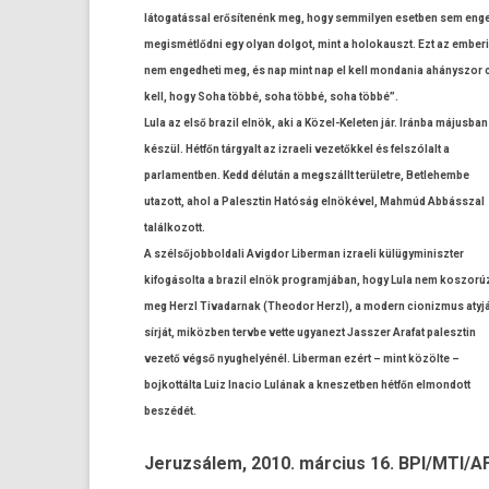
látogatással erősítenénk meg, hogy sem­mily­en esetb­en sem en
megis­métlőd­ni egy olyan dol­got, mint a holokauszt. Ezt az em­ber
nem en­ged­heti meg, és nap mint nap el kell mon­dania ahánys­zor
kell, hogy Soha többé, soha többé, soha többé”.
Lula az első brazil elnök, aki a Közel-Keleten jár. Iránba május­ban
készül. Hétfőn tár­gyalt az iz­raeli vezetőkkel és felszólalt a
par­lamentb­en. Kedd délután a megszállt területre, Bet­lehem­be
utazott, ahol a Palesztin Hatóság elnökével, Mahmúd Abbásszal
talál­kozott.
A szél­sőjob­boldali Avig­dor Li­ber­man iz­raeli külügyminiszt­er
kifogásolta a brazil elnök pro­gram­jában, hogy Lula nem kos­zorúz
meg Herzl Tivadar­nak (Theodor Herzl), a modern cioniz­mus atyj
sírját, miközben tervbe vette ugyanezt Jassz­er Arafat palesztin
vezető végső nyug­helyénél. Li­ber­man ezért – mint közölte –
boj­kottál­ta Luiz In­acio Lulának a knes­zetb­en hétfőn el­mondott
beszédét.
Jeruz­sálem, 2010. március 16. BPI/MTI/A