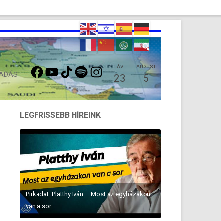
FACEBOOK
YOUTUBE
TIKTOK
SPOTIFY
INSTAGRAM
ÁV
AUGUST
 ADÁS
23
5
LEGFRISSEBB HÍREINK
Pirkadat: Platthy Iván – Most az egyházakon
van a sor