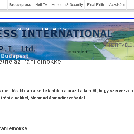
Breuerpress
Heti TV
Museum & Security
B'nai B'rith
Mazsiköm
ES
24 ÓRA
HALLJAD IZRAEL
MÁNY
HETI TV ÉLŐ
etne az iráni elnökkel
z­raeli főrabbi arra kérte kedd­en a brazil államfőt, hogy szer­vezz­en
iráni elnökkel, Mahmúd Ah­madinez­sádd­al.
iráni elnökkel