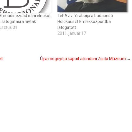
madinezsád iráni elnököt
Tel-Aviv főrabbija a budapesti
 látogatásra hívták
Holokauszt Emlékközpontba
usztus 31
látogatott
2011. január 17
et
Újra megnyitja kapuit a londoni Zsidó Múzeum
→