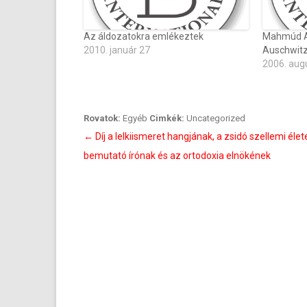
Az áldozatokra emlékeztek
Mahmúd Ah
2010. január 27
Auschwitzi
2006. aug
Rovatok:
Egyéb
Cimkék:
Uncategorized
Bejegyzés
←
Díj a lelkiismeret hangjának, a zsidó szellemi élet
navigáció
bemutató írónak és az ortodoxia elnökének