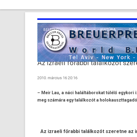
BELFÖLD
KÜLFÖLD
KULTÚRA
SZÍN
EURÓPA
TUDO
VALLÁS
KÖZEL-KELET
Az izraeli főrabbi találkozót szer
TÁVOL-KELET
2010. március 16 20:16
TENGERENTÚL
– Meir Lau, a náci halál­táborokat túlélő egykori i
meg számára egy találkozót a holokauszttagadó 
Az iz­raeli főrabbi találkozót szeret­ne az 