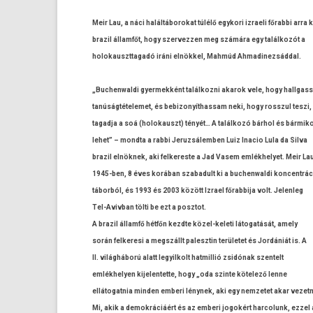
Meir Lau, a náci halál­táborokat túlélő egykori iz­raeli főrabbi arra 
brazil államfőt, hogy szer­vezz­en meg számára egy találkozót a
holokauszttagadó iráni elnökkel, Mahmúd Ah­madinez­sádd­al.
„Buc­henwal­di gyer­mekként talál­kozni akarok vele, hogy hallgas
tanúság­tételemet, és be­bizonyít­hassam neki, hogy rosszul teszi,
tagad­ja a soá (holokauszt) tényét… A találkozó bárhol és bár­mik
lehet” – mondta a rabbi Jeruz­sálemb­en Luiz In­acio Lula da Silva
brazil elnöknek, aki fel­keres­te a Jad Vasem em­lék­helyet. Meir La
1945-ben, 8 éves korában szabadult ki a buc­henwal­di kon­centrá
táborból, és 1993 és 2003 között Iz­rael főrab­bija volt. Jelen­leg
Tel-Avivban tölti be ezt a posztot.
A brazil államfő hétfőn kezdte közel-keleti látogatását, amely
során fel­keresi a megszállt palesztin területet és Jordániát is. A
II. világháború alatt legyil­kolt hat­millió zsidónak szen­telt
em­lék­hely­en kijelen­tette, hogy „oda szin­te kötelező lenne
el­látogat­nia mind­en em­beri lénynek, aki egy nem­zetet akar vezet­
Mi, akik a de­mok­ráciáért és az em­beri jogokért har­colunk, ezzel 