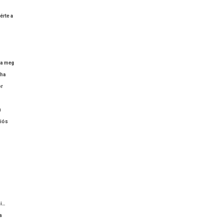
kérte a
­sa meg
 ha
or
u
ciós
ni…
a