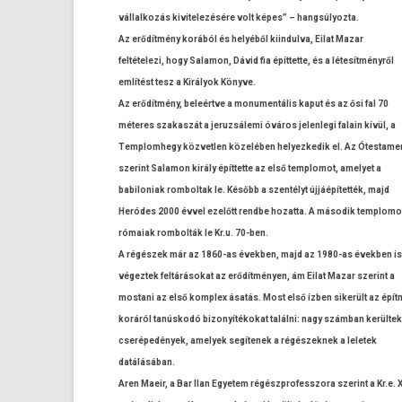
vál­lalkozás kivitelezésére volt képes” – han­gsúlyoz­ta.
Az erődítmény korából és helyéből kiin­dulva, Eilat Mazar
fel­tételezi, hogy Salamon, Dávid fia épít­tette, és a létesítményről
említést tesz a Királyok Könyve.
Az erődítmény, beleértve a monumen­tális kaput és az ősi fal 70
méteres szakas­zát a jeruz­sálemi óváros jelen­legi falain kívül, a
Templom­hegy köz­vetl­en közelében helyez­kedik el. Az Ótes­tame
szerint Salamon király épít­tette az első templomot, amelyet a
babiloniak rom­boltak le. Később a szentélyt újjáépítették, majd
Heródes 2000 évvel ezelőtt re­ndbe hozat­ta. A második templomo
rómaiak rom­bolták le Kr.u. 70-ben.
A régészek már az 1860-as évekb­en, majd az 1980-as évekb­en is
végez­tek feltárásokat az erődítményen, ám Eilat Mazar szerint a
mos­tani az első komplex ásatás. Most első ízben sikerült az épí
koráról tanúskodó bi­zonyítékokat találni: nagy számban kerültek
cserépedények, amelyek segítenek a régés­zeknek a leletek
datálásában.
Aren Maeir, a Bar Ilan Egyetem régészprofesszora szerint a Kr.e. X