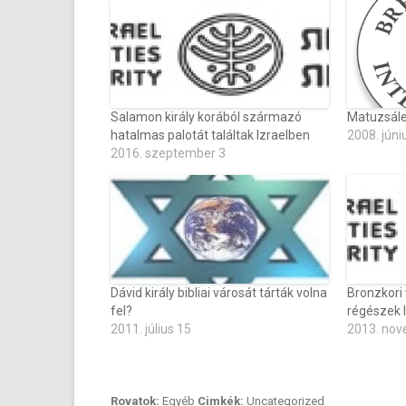
Salamon király korából származó
Matuzsál
hatalmas palotát találtak Izraelben
2008. júni
2016. szeptember 3
Dávid király bibliai városát tárták volna
Bronzkori 
fel?
régészek 
2011. július 15
2013. nov
Rovatok:
Egyéb
Cimkék:
Uncategorized