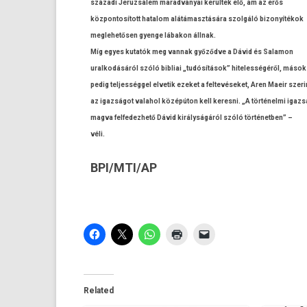
századi Jeruz­sálem marad­ványai kerültek elő, ám az erős
köz­pontosított hatalom alátámasztására szolgáló bi­zonyítékok
meg­lehetős­en gyen­ge lábakon állnak.
Míg egyes kutatók meg van­nak győződve a Dávid és Salamon
ural­kodásáról szóló bi­bliai „tudósítások” hiteles­ségéről, mások
pedig tel­jesség­gel el­vetik ezeket a fel­tevéseket, Aren Maeir szeri
az igazságot valahol középúton kell keres­ni. „A történelmi igaz
magva fel­fedez­hető Dávid királyságáról szóló tör­ténetb­en” –
véli.
BPI/MTI/AP
Related