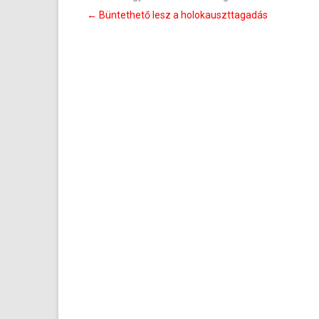
Bejegyzés
←
Büntethető lesz a holokauszttagadás
navigáció