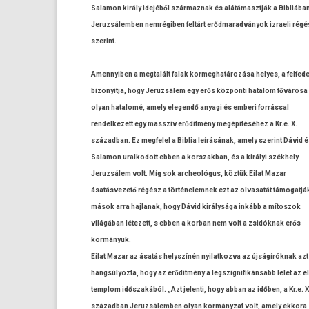
Salamon király idejéből szár­maznak és al­átámasztják a Bibliában 
Jeruz­sálemb­en nemrégiben feltárt erőd­marad­ványok iz­raeli rég
szerint.
Amen­nyib­en a meg­talált falak kor­meghatározása helyes, a fel­fe
bi­zonyít­ja, hogy Jeruz­sálem egy erős köz­ponti hatalom fővárosa 
olyan hatalomé, amely elegendő an­yagi és em­beri forrással
re­ndel­kezett egy masszív erődítmény megépítéséhez a Kr.e. X.
század­ban. Ez meg­felel a Bi­blia leírásának, amely szerint Dávid 
Salamon ural­kodott ebben a korszak­ban, és a királyi székhely
Jeruz­sálem volt. Míg sok archeológus, köztük Eilat Mazar
ásatás­vezető régész a tör­ténelem­nek ezt az ol­vasatát támogat­já
mások arra haj­lanak, hogy Dávid királysága inkább a mítos­zok
világában létezett, s ebben a kor­ban nem volt a zsidóknak erős
kormányuk.
Eilat Mazar az ásatás helys­zínén nyilat­kozva az újságíróknak azt
han­gsúlyoz­ta, hogy az erődítmény a legszig­nifikán­sabb lelet az e
templom időszakából. „Azt jelen­ti, hogy abban az időben, a Kr.e. X
század­ban Jeruz­sálemb­en olyan kormányzat volt, amely ek­kora