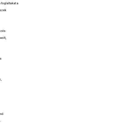
fog­laltakat a
észek
dezés
volt,
és
k,
lső
.