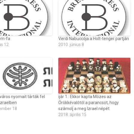
em-fa
Verdi Nabuccója a Holt-tenger partján
us 12
2010. június 8
város nyomait tárták fel
ijár 1.: Ekkor kapta Mózes az
Izraelben
Örökkévalótól a parancsot, hogy
ember 18
számolj a meg Izrael népét.
2018. április 15