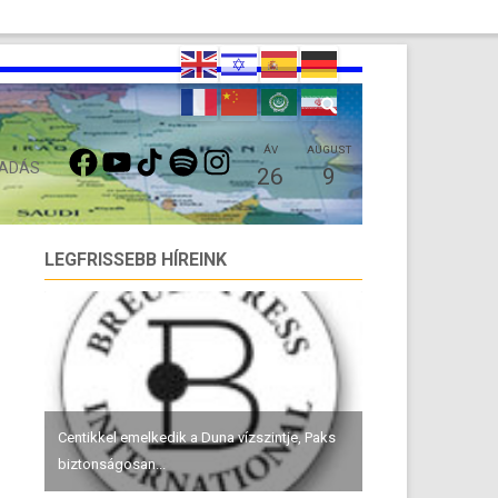
FACEBOOK
YOUTUBE
TIKTOK
SPOTIFY
INSTAGRAM
ÁV
AUGUST
 ADÁS
26
9
LEGFRISSEBB HÍREINK
Centikkel emelkedik a Duna vízszintje, Paks
biztonságosan...