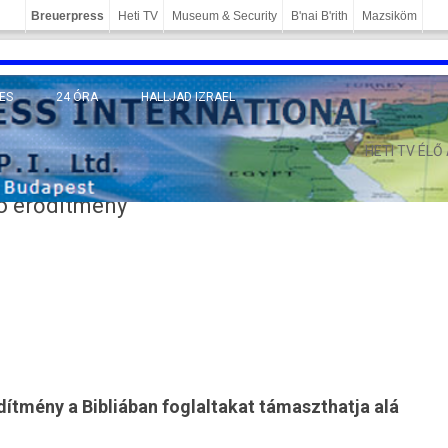
Breuerpress
Heti TV
Museum & Security
B'nai B'rith
Mazsiköm
ES
24 ÓRA
HALLJAD IZRAEL
MÁNY
HETI TV ÉLŐ
zó erődítmény
tmény a Bibliában fog­laltakat támaszthat­ja alá