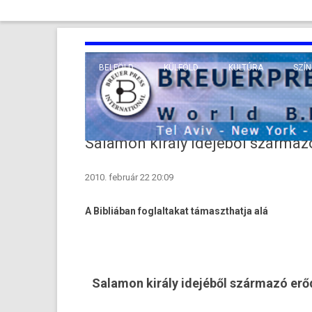
BELFÖLD
KÜLFÖLD
KULTÚRA
SZÍN
EURÓPA
TUDO
VALLÁS
KÖZEL-KELET
Salamon király idejéből szárma
TÁVOL-KELET
2010. február 22 20:09
TENGERENTÚL
A Bibliában fog­laltakat támaszthat­ja alá
Salamon király idejéből származó erődí