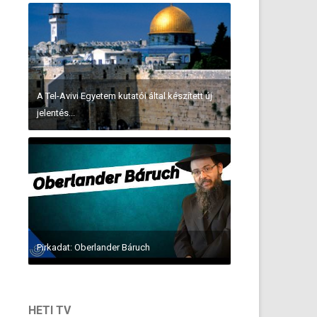
A Tel-Avivi Egyetem kutatói által készített új
jelentés...
Pirkadat: Oberlander Báruch
HETI TV